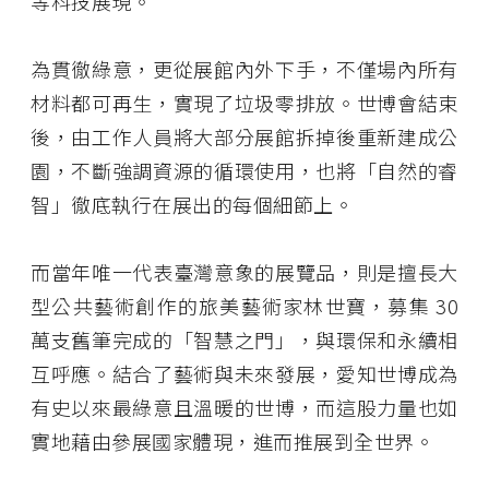
等科技展現。
為貫徹綠意，更從展館內外下手，不僅場內所有
材料都可再生，實現了垃圾零排放。世博會結束
後，由工作人員將大部分展館拆掉後重新建成公
園，不斷強調資源的循環使用，也將「自然的睿
智」徹底執行在展出的每個細節上。
而當年唯一代表臺灣意象的展覽品，則是擅長大
型公共藝術創作的旅美藝術家林世寶，募集 30
萬支舊筆完成的「智慧之門」，與環保和永續相
互呼應。結合了藝術與未來發展，愛知世博成為
有史以來最綠意且溫暖的世博，而這股力量也如
實地藉由參展國家體現，進而推展到全世界。