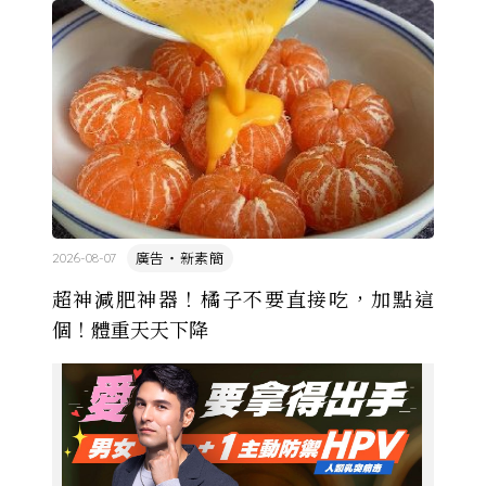
廣告・新素簡
2026-08-07
超神減肥神器！橘子不要直接吃，加點這
個！體重天天下降