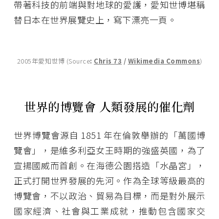
帶著科技的前端與對地球的愛護，愛知世博堪稱
替日本在世界展覽史上，寫下漂亮一頁。
2005年愛知世博 (Source
:
Chris 73
/
Wikimedia Commons
)
世界的博覽會
人類發展的催化劑
世界博覽會源自 1851 年在倫敦舉辦的「萬國博
覽會」，是維多利亞女王時期的強盛英國，為了
宣揚國威而首創。在海德公園搭造「水晶宮」，
正式打開世界發展的先河。作為全球等級最高的
博覽會，不以政治、貿易為目標，而是對外展示
國家經濟、社會與工業成就，推動包含國家交