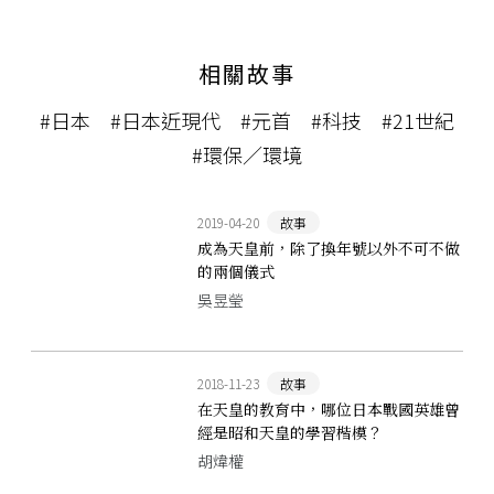
相關故事
#日本
#日本近現代
#元首
#科技
#21世紀
#環保／環境
2019-04-20
故事
成為天皇前，除了換年號以外不可不做
的兩個儀式
吳昱瑩
2018-11-23
故事
在天皇的教育中，哪位日本戰國英雄曾
經是昭和天皇的學習楷模？
胡煒權