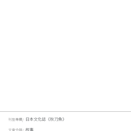
日本文化誌《秋刀魚》
刊登專欄
故事
文章分類