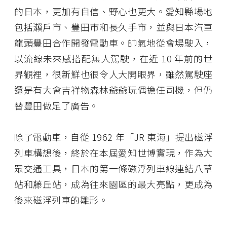
的日本，更加有自信、野心也更大。愛知縣場地
包括瀨戶市、豐田市和長久手市，並與日本汽車
龍頭豐田合作開發電動車。帥氣地從會場駛入，
以流線未來感搭配無人駕駛，在近 10 年前的世
界觀裡，很新鮮也很令人大開眼界，雖然駕駛座
還是有大會吉祥物森林爺爺玩偶擔任司機，但仍
替豐田做足了廣告。
除了電動車，自從 1962 年「JR 東海」提出磁浮
列車構想後，終於在本屆愛知世博實現，作為大
眾交通工具，日本的第一條磁浮列車線連結八草
站和藤丘站，成為往來園區的最大亮點，更成為
後來磁浮列車的雛形。