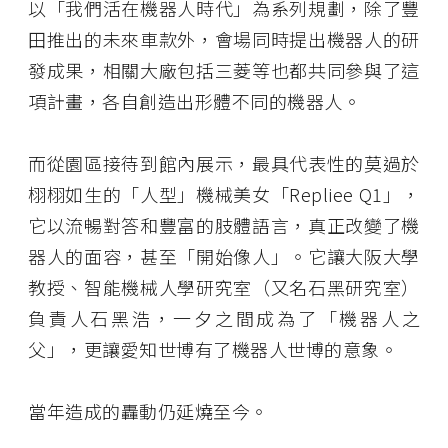
以「我們活在機器人時代」為系列規劃，除了豐
田推出的未來車款外，會場同時提出機器人的研
發成果，相關大廠包括三菱等也都共同參與了這
項計畫，各自創造出形體不同的機器人。
而從園區接待到館內展示，最具代表性的莫過於
栩栩如生的「人型」機械美女「Repliee Q1」，
它以流暢對答和豐富的肢體語言，真正改變了機
器人的面容，甚至「開始像人」。它讓大阪大學
教授、智能機械人學研究室（又名石黑研究室）
負責人石黑浩，一夕之間成為了「機器人之
父」，更讓愛知世博有了機器人世博的意象。
當年造成的轟動仍延燒至今。