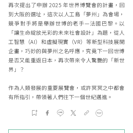
再次提出了申辦 2025 年世界博覽會的計畫，回
到大阪的選址，這次以人工島「夢州」為會場，
競爭對手將是舉辦世博的老手—法國巴黎。以
「讓生命綻放光彩的未來社會設計」為題，從人
工智慧（AI）和虛擬現實（VR）等新型科技展開
企畫，巧妙的與夢州之名呼應，究竟下一回世博
是否又能重返日本，再次帶來令人驚艷的「新世
界」？
作為人類發展的重要展覽會，或許冥冥之中都會
有所指引，帶領著人們往下一個世紀邁進。