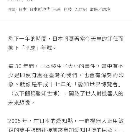
日本
日本近現代
元首
科技
21世紀
環保／環境
標籤
剩下一年的時間，日本將隨著當今天皇的卸任而
換下「平成」年號。
這 30 年間，日本發生了大小的事件，當中有不
少是即便身處在臺灣的我們，也會有深刻的印
象。就像是平成十七年的「愛知世界博覽會」
（以下簡稱愛知世博），開啟了世人對機器人的
未來想像。
2005 年，在日本的愛知縣，一群機器人正用敏
銳的雙手張開迎接前來參加愛知世博的民眾。一