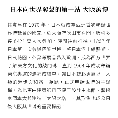
日本向世界發聲的第一站
大阪萬博
其實早在 1970 年，日本就成為亞洲首次舉辦世
界博覽會的國家，於大阪府吹田市召開，吸引多
達 6421 萬人次參加。時間往前推進，1867 年
日本第一次參與巴黎世博，將日本浮士繪藝術、
日式花園、茶葉等展品帶入歐洲，成為西方世界
了解東方文化的敲門磚。直到 1964 年成功舉辦
東京奧運的漂亮成績單，讓日本鼓起勇氣以「人
類的進步與和諧」為題，正式申請世博的主辦
權，為此更由建築師丹下健三設計主場館、藝術
家岡本太郎建造「太陽之塔」，其形象也成為日
後大阪與世博的重要標記。