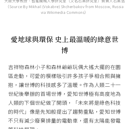
大阪大學教授、智能機械人學研究室（又名石黑研究室）負責人石黑浩
（Source:By Mikhail (Vokabre) Shcherbakov from Moscow, Russia
via Wikimedia Commons）
愛地球與環保
史上最溫暖的綠意世
博
吉祥物森林小子和森林爺爺玩偶大搖大擺的在園
區走動，可愛的模樣吸引許多孩子爭相合照與擁
抱，讓世博的科技感多了溫暖。作為人類二十一
世紀後舉辦的首場世博，愛知世博極有高度地為
人類的下個世紀做了開頭，「未來將是綠色科技
的時代」像是先知般提出了趨勢重點，愛知世博
不只有減少廢棄排量的電動車，還有太陽能發電