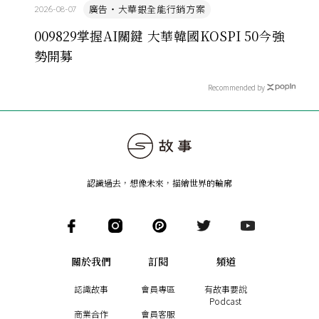
廣告・大華銀全能行銷方案
2026-08-07
009829掌握AI關鍵 大華韓國KOSPI 50今強
勢開募
Recommended by
認識過去，想像未來
，
描繪世界的輪廓
關於我們
訂閱
頻道
認識故事
會員專區
有故事要說
Podcast
商業合作
會員客服