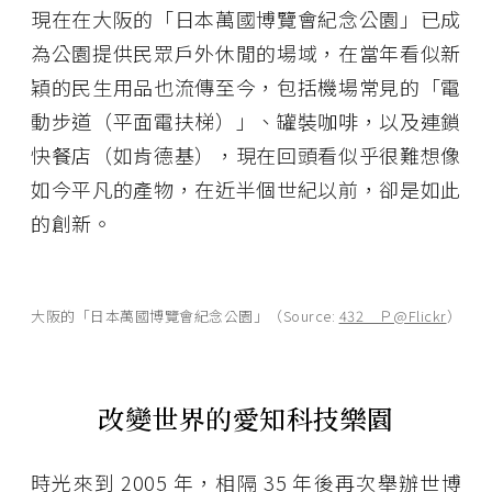
現在在大阪的「日本萬國博覽會紀念公園」已成
為公園提供民眾戶外休閒的場域，在當年看似新
穎的民生用品也流傳至今，包括機場常見的「電
動步道（平面電扶梯）」、罐裝咖啡，以及連鎖
快餐店（如肯德基），現在回頭看似乎很難想像
如今平凡的產物，在近半個世紀以前，卻是如此
的創新。
大阪的「日本萬國博覽會紀念公園」（Source:
432＿Ｐ@Flickr
）
改變世界的愛知科技樂園
時光來到 2005 年，相隔 35 年後再次舉辦世博