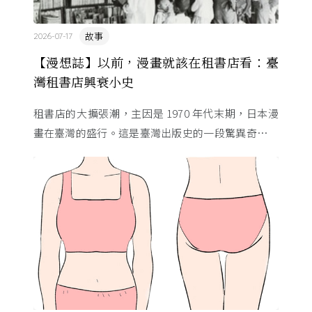
故事
2026-07-17
【漫想誌】以前，漫畫就該在租書店看：臺
灣租書店興衰小史
租書店的大擴張潮，主因是 1970 年代末期，日本漫
畫在臺灣的盛行。這是臺灣出版史的一段驚異奇航。
由於臺灣和日本自 1972 年斷交，著作權失去國與國
的協定保護 ...