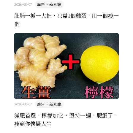
廣告・新素簡
2026-08-07
肚腩一抓一大把，只需1個雞蛋，用一個瘦一
個
廣告・新素簡
2026-08-07
減肥首選，檸檬加它，堅持一週，腰細了，
瘦到你懷疑人生