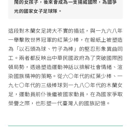
鬧的女孩子，後來會成為一支揚威國際，為國爭
光的國家女子足球隊。
這段對木蘭女足誇大不實的描述，與一九六八年
一舉擊敗世界冠軍的紅葉少棒，在報紙上被塑造
為「以石頭為球、竹子為棒」的堅忍形象異曲同
工。兩者都反映出中華民國政府為了突破國際困
頓局勢，透過塑造運動神話以排解社會情緒、渲
染國族精神的策略。從六○年代的紅葉少棒、一
九七○年代的三級棒球到一九八○年代的木蘭女
足，運動員前仆後繼被國家動員，在為國家爭取
榮譽之際，也形塑一代臺灣人的國族記憶。