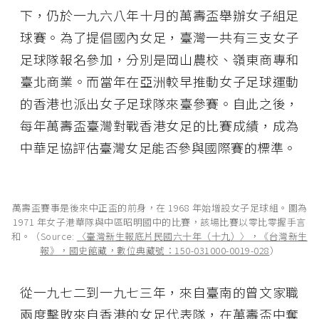
下，仍於一九六八年十月的萬壽盃舉辦女子組足
球賽。為了提倡國內女足，臺灣一共有三支女子
足球隊報名參加，分別是岡山農校、嶺東商專和
臺北商業。而當年在亞洲較早推動女子足球運動
的香港也派出女子足球隊來臺參賽。自此之後，
每年萬壽盃臺灣對戰香港女足的比賽成績，成為
中華足協評估臺灣女足能否參與國際賽的標準。
萬壽盃賽事是後來中正盃的前身，在 1968 年始增設女子足球組。圖為
1971 年女子港華隊與中區昭明國中的比賽，該場比賽以零比零握手言
和。（Source:
〈臺灣新生報底片民國六十年（十九）〉，《台灣新生
報》，國史館藏，數位典藏號：150-031000-0019-028
）
從一九七二到一九七三年，來自臺南的曾文家職
兩度擊敗來自香港的女足代表隊，在萬壽盃中奪