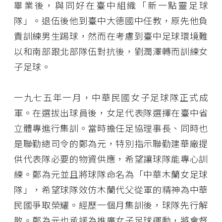
畢業後，與同好在臺中組織「新一點靈足球
隊」。退伍後他到臺中大德國中任教，原先他負
責訓練男生踢球，然而在考慮到臺中足球環境難
以和南部跟北部隊伍對抗後，劉潤澤轉而訓練女
子足球。
一九七五年一月，中華民國女子足球隊正式成
軍。在選拔出球員後，女足代表隊選擇在臺中省
立體專進行集訓。當時擔任足協理事長、同時也
是聯勤總司令的鄭為元，特別指示聯勤建華廠提
供代表隊必要的物資供應，希望讓球隊能專心訓
練。鄭為元並且將球隊命名為「中華木蘭女足球
隊」，希望球隊效仿木蘭代父從軍的精神為中華
民國爭取榮耀。經歷一個月集訓後，球隊先行解
散。鄭為元也承諾為推廣女子足球運動，將會督