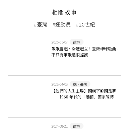
相關故事
#臺灣
#運動員
#20世紀
2026-03-07
故事
戰歌響起，全體起立！臺灣棒球歌曲，
不只有軍歌還很搖滾
2021-04-08
觀‧臺灣
【他們的人生主場】國族下的國足夢
──1960 年代的「港腳」國家隊轉
型，如何影響臺灣足球發展？
2024-08-21
故事