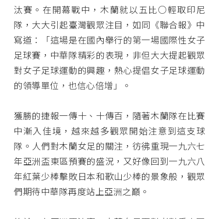
汰賽。在開幕戰中，木蘭就以五比○輕取印尼
隊，大大引起臺灣觀眾注目，如同《聯合報》中
寫道：「這場是在國內舉行的第一場國際性女子
足球賽，中華隊精彩的表現，非但大大提起觀眾
對女子足球運動的興趣，熱心提倡女子足球運動
的領導單位，也信心倍增」。
獲勝的捷報一傳十、十傳百，隨著木蘭隊在比賽
中漸入佳境，越來越多觀眾開始注意到這支球
隊。人們對木蘭女足的關注，彷彿重現一九六七
年亞洲盃東區預賽的盛況，又好像回到一九六八
年紅葉少棒擊敗日本和歌山少棒的景象般，觀眾
們期待中華隊再度站上亞洲之巔。