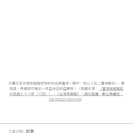
木蘭女足在與泰國國家隊的初出茅廬第一戰中，就以三比二獲得勝利——要
知道，泰國隊可是前一年亞洲盃的亞軍啊！（首圖來源：
〈臺灣新聞報底
片民國七十六年（十四）〉，《台灣新聞報》，國史館藏，數位典藏號：
156-030125-0014-016
）
故事
文章分類