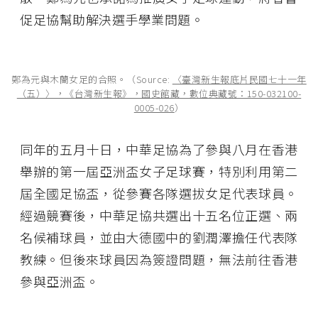
促足協幫助解決選手學業問題。
鄭為元與木蘭女足的合照。（Source:
〈臺灣新生報底片民國七十一年
（五）〉，《台灣新生報》，國史館藏，數位典藏號：150-032100-
0005-026
）
同年的五月十日，中華足協為了參與八月在香港
舉辦的第一屆亞洲盃女子足球賽，特別利用第二
屆全國足協盃，從參賽各隊選拔女足代表球員。
經過競賽後，中華足協共選出十五名位正選、兩
名候補球員，並由大德國中的劉潤澤擔任代表隊
教練。但後來球員因為簽證問題，無法前往香港
參與亞洲盃。