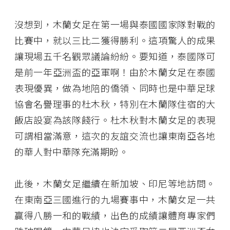
沒想到，木蘭女足在第一場與泰國國家隊對戰的
比賽中，就以三比二獲得勝利。這項驚人的成果
讓現場五千名觀眾議論紛紛。要知道，泰國隊可
是前一年亞洲盃的亞軍啊！由於木蘭女足在泰國
表現優異，做為地陪的僑領、同時也是中華足球
協會名譽理事的杜木秋，特別在木蘭隊住宿的大
飯店設宴為該隊餞行。杜木秋對木蘭女足的表現
可謂相當滿意，這次的友誼交流也讓東南亞各地
的華人對中華隊充滿期盼。
此後，木蘭女足繼續在新加坡、印尼等地訪問。
在東南亞三國進行的九場賽事中，木蘭女足一共
贏得八勝一和的戰績，出色的成績讓體育專家們