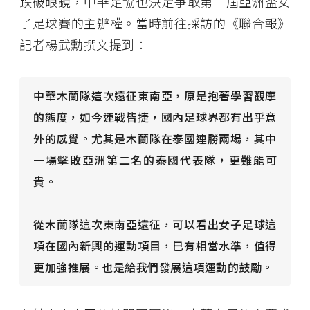
跌破眼鏡，中華足協也決定爭取第二屆亞洲盃女
子足球賽的主辦權。當時前往採訪的《聯合報》
記者楊武勳撰文提到：
中華木蘭隊這次遠征東南亞，原是抱著學習觀摩
的態度，如今連戰皆捷，國內足球界都有出乎意
外的感覺。尤其是木蘭隊在泰國連勝兩場，其中
一場擊敗亞洲第二名的泰國代表隊，更難能可
貴。
從木蘭隊這次東南亞遠征，可以看出女子足球這
項在國內新興的運動項目，巳有相當水準，值得
更加強推展。也是給我們發展這項運動的鼓勵。