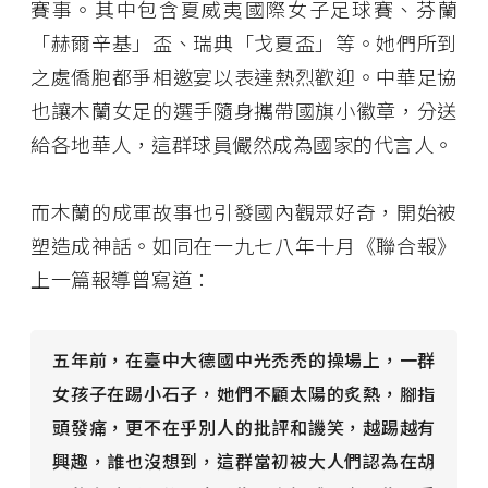
賽事。其中包含夏威夷國際女子足球賽、芬蘭
「赫爾辛基」盃、瑞典「戈夏盃」等。她們所到
之處僑胞都爭相邀宴以表達熱烈歡迎。中華足協
也讓木蘭女足的選手隨身攜帶國旗小徽章，分送
給各地華人，這群球員儼然成為國家的代言人。
而木蘭的成軍故事也引發國內觀眾好奇，開始被
塑造成神話。如同在一九七八年十月《聯合報》
上一篇報導曾寫道：
五年前，在臺中大德國中光禿禿的操場上，一群
女孩子在踢小石子，她們不顧太陽的炙熱，腳指
頭發痛，更不在乎別人的批評和譏笑，越踢越有
興趣，誰也沒想到，這群當初被大人們認為在胡