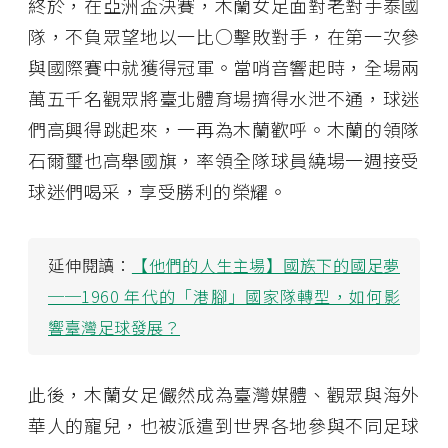
終於，在亞洲盃決賽，木蘭女足面對老對手泰國
隊，不負眾望地以一比○擊敗對手，在第一次參
與國際賽中就獲得冠軍。當哨音響起時，全場兩
萬五千名觀眾將臺北體育場擠得水泄不通，球迷
們高興得跳起來，一再為木蘭歡呼。木蘭的領隊
石爾璽也高舉國旗，率領全隊球員繞場一週接受
球迷們喝采，享受勝利的榮耀。
延伸閱讀：
【他們的人生主場】國族下的國足夢
──1960 年代的「港腳」國家隊轉型，如何影
響臺灣足球發展？
此後，木蘭女足儼然成為臺灣媒體、觀眾與海外
華人的寵兒，也被派遣到世界各地參與不同足球