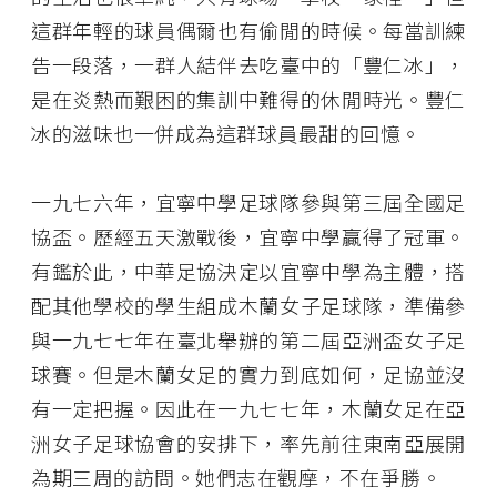
這群年輕的球員偶爾也有偷閒的時候。每當訓練
告一段落，一群人結伴去吃臺中的「豐仁冰」，
是在炎熱而艱困的集訓中難得的休閒時光。豐仁
冰的滋味也一併成為這群球員最甜的回憶。
一九七六年，宜寧中學足球隊參與第三屆全國足
協盃。歷經五天激戰後，宜寧中學贏得了冠軍。
有鑑於此，中華足協決定以宜寧中學為主體，搭
配其他學校的學生組成木蘭女子足球隊，準備參
與一九七七年在臺北舉辦的第二屆亞洲盃女子足
球賽。但是木蘭女足的實力到底如何，足協並沒
有一定把握。因此在一九七七年，木蘭女足在亞
洲女子足球協會的安排下，率先前往東南亞展開
為期三周的訪問。她們志在觀摩，不在爭勝。