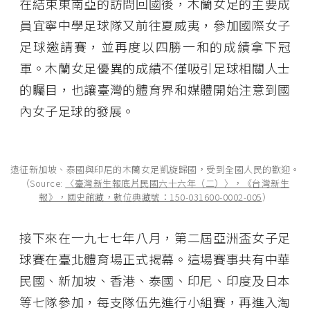
在結束東南亞的訪問回國後，木蘭女足的主要成
員宜寧中學足球隊又前往夏威夷，參加國際女子
足球邀請賽，並再度以四勝一和的成績拿下冠
軍。木蘭女足優異的成績不僅吸引足球相關人士
的矚目，也讓臺灣的體育界和媒體開始注意到國
內女子足球的發展。
遠征新加坡、泰國與印尼的木蘭女足凱旋歸國，受到全國人民的歡迎。
（Source:
〈臺灣新生報底片民國六十六年（二）〉，《台灣新生
報》，國史館藏，數位典藏號：150-031600-0002-005
）
接下來在一九七七年八月，第二屆亞洲盃女子足
球賽在臺北體育場正式揭幕。這場賽事共有中華
民國、新加坡、香港、泰國、印尼、印度及日本
等七隊參加，每支隊伍先進行小組賽，再進入淘