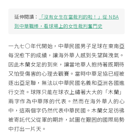
延伸閱讀：
「沒有女生在當裁判的啦！」從 NBA
到中華職棒，看球場上的女性裁判奮鬥史
一九七○年代開始，中華民國男子足球在東南亞
每況愈下的成績，讓海外華人感到失望與洩氣。
因此木蘭女足的到來，讓當地華人抱持著既期待
又怕受傷害的心理去觀賽。當時中華足協已經被
逐出亞足聯，無法以中華民國名義和亞洲各國進
行交流。球隊只能在球衣上繡著大大的「木蘭」
兩字作為中華隊的代表。然而在海外華人的心
中，這兩個字仍然代表中華民國。木蘭女足彷彿
被寄託代父從軍的期許，試圖在艱困的國際局勢
中打出一片天。