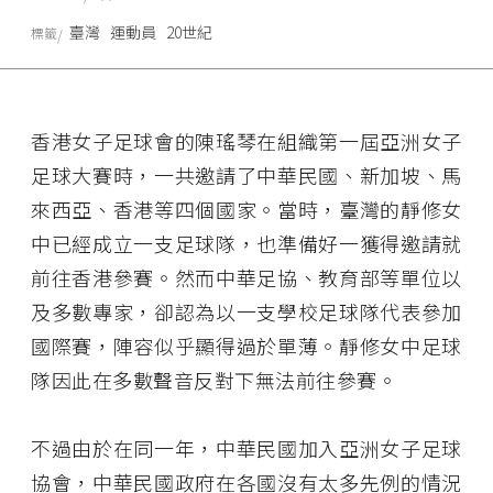
臺灣
運動員
20世紀
標籤
香港女子足球會的陳瑤琴在組織第一屆亞洲女子
足球大賽時，一共邀請了中華民國、新加坡、馬
來西亞、香港等四個國家。當時，臺灣的靜修女
中已經成立一支足球隊，也準備好一獲得邀請就
前往香港參賽。然而中華足協、教育部等單位以
及多數專家，卻認為以一支學校足球隊代表參加
國際賽，陣容似乎顯得過於單薄。靜修女中足球
隊因此在多數聲音反對下無法前往參賽。
不過由於在同一年，中華民國加入亞洲女子足球
協會，中華民國政府在各國沒有太多先例的情況