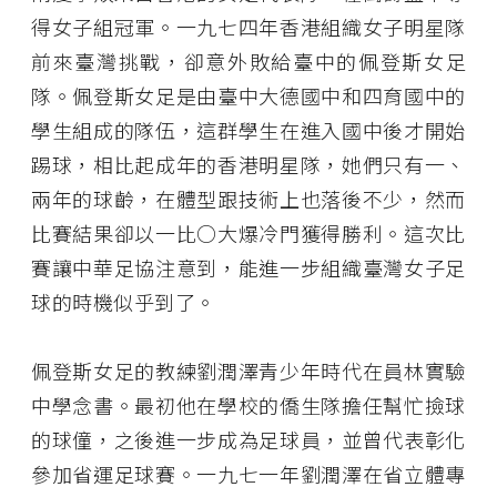
得女子組冠軍。一九七四年香港組織女子明星隊
前來臺灣挑戰，卻意外敗給臺中的佩登斯女足
隊。佩登斯女足是由臺中大德國中和四育國中的
學生組成的隊伍，這群學生在進入國中後才開始
踢球，相比起成年的香港明星隊，她們只有一、
兩年的球齡，在體型跟技術上也落後不少，然而
比賽結果卻以一比○大爆冷門獲得勝利。這次比
賽讓中華足協注意到，能進一步組織臺灣女子足
球的時機似乎到了。
佩登斯女足的教練劉潤澤青少年時代在員林實驗
中學念書。最初他在學校的僑生隊擔任幫忙撿球
的球僮，之後進一步成為足球員，並曾代表彰化
參加省運足球賽。一九七一年劉潤澤在省立體專