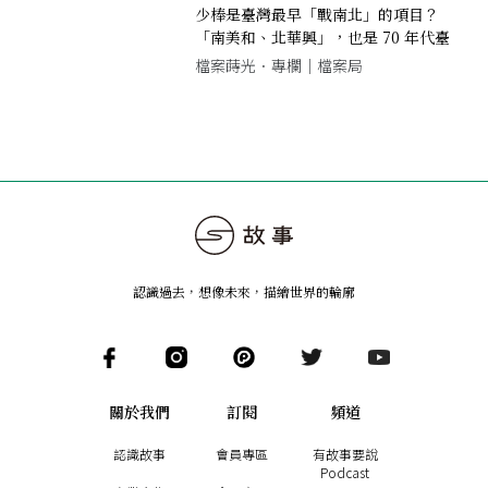
少棒是臺灣最早「戰南北」的項目？
「南美和、北華興」，也是 70 年代臺
灣少棒的象徵
檔案蒔光．專欄｜檔案局
認識過去，想像未來
，
描繪世界的輪廓
關於我們
訂閱
頻道
認識故事
會員專區
有故事要說
Podcast