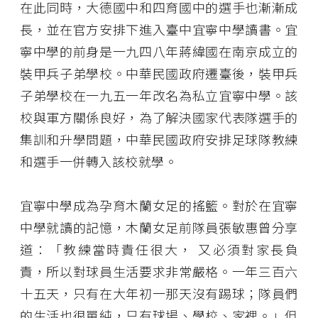
在此同時，大德國中和四育國中的選手也漸漸成
長，並在官方安排下進入臺中宜寧中學讀書。宜
寧中學的前身是一九四八年蔣緯國在南京成立的
裝甲兵子弟學校。中華民國政府遷臺後，裝甲兵
子弟學校在一九五一年改名為私立宜寧中學。該
校與軍方關係良好，為了解決國家代表隊選手的
集訓和升學問題，中華民國政府安排足球隊教練
和選手一併轉入該校就學。
宜寧中學成為孕育木蘭女足的搖籃。對於在宜寧
中學就讀的記憶，木蘭女足前隊員張敏惠曾分享
道：「教練當時責任很大， 又必須對家長負
責，所以對球員生活要求非常嚴格。一年三百六
十五天，只有在大年初一那天沒有踢球；隊員們
的生活也很單純，只有球場、學校、家裡。」但