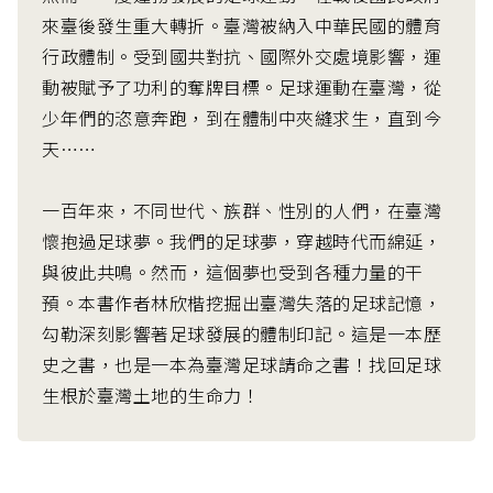
來臺後發生重大轉折。臺灣被納入中華民國的體育
行政體制。受到國共對抗、國際外交處境影響，運
動被賦予了功利的奪牌目標。足球運動在臺灣，從
少年們的恣意奔跑，到在體制中夾縫求生，直到今
天……
一百年來，不同世代、族群、性別的人們，在臺灣
懷抱過足球夢。我們的足球夢，穿越時代而綿延，
與彼此共鳴。然而，這個夢也受到各種力量的干
預。本書作者林欣楷挖掘出臺灣失落的足球記憶，
勾勒深刻影響著足球發展的體制印記。這是一本歷
史之書，也是一本為臺灣足球請命之書！找回足球
生根於臺灣土地的生命力！