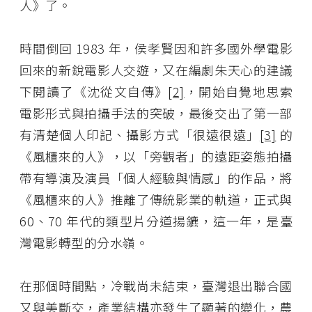
人》了。
時間倒回 1983 年，侯孝賢因和許多國外學電影
回來的新銳電影人交遊，又在編劇朱天心的建議
下閱讀了《沈從文自傳》
[2]
，開始自覺地思索
電影形式與拍攝手法的突破，最後交出了第一部
有清楚個人印記、攝影方式「很遠很遠」
[3]
的
《風櫃來的人》，以「旁觀者」的遠距姿態拍攝
帶有導演及演員「個人經驗與情感」的作品，將
《風櫃來的人》推離了傳統影業的軌道，正式與
60、70 年代的類型片分道揚鑣，這一年，是臺
灣電影轉型的分水嶺。
在那個時間點，冷戰尚未結束，臺灣退出聯合國
又與美斷交，產業結構亦發生了顯著的變化，農