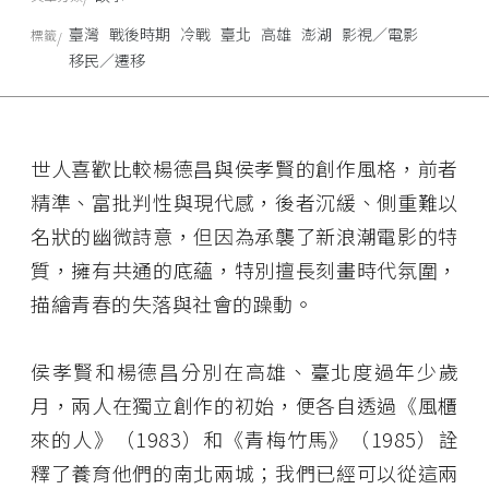
臺灣
戰後時期
冷戰
臺北
高雄
澎湖
影視／電影
標籤
移民／遷移
世人喜歡比較楊德昌與侯孝賢的創作風格，前者
精準、富批判性與現代感，後者沉緩、側重難以
名狀的幽微詩意，但因為承襲了新浪潮電影的特
質，擁有共通的底蘊，特別擅長刻畫時代氛圍，
描繪青春的失落與社會的躁動。
侯孝賢和楊德昌分別在高雄、臺北度過年少歲
月，兩人在獨立創作的初始，便各自透過《風櫃
來的人》（1983）和《青梅竹馬》（1985）詮
釋了養育他們的南北兩城；我們已經可以從這兩