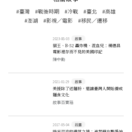
#臺灣
#戰後時期
#冷戰
#臺北
#高雄
#澎湖
#影視／電影
#移民／遷移
2023-08-03
故事
貓王、B-52 轟炸機、混血兒：楊德昌
電影裡存而不見的美國印記
陳中勳
2021-01-29
故事
美援除了送麵粉，還讓臺灣人開始養成
麵食文化
故事百寶箱
2017-05-04
說書
時光洪流的遺落之境：被禁錮在戰爭神