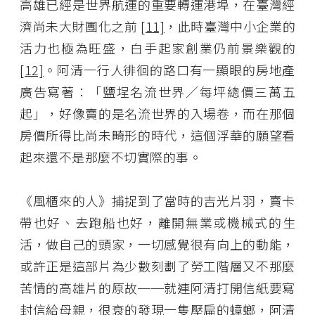
高雄已經是世界航運的重要轉運港埠，在臺灣經
濟尚未大財團化之前
[11]
，此時臺灣中小企業的
活力也極為旺盛，白手起家創業仍前景樂觀的
[12]
。阿清一行人徘徊的路口有一顯眼的房地產
廣告寫著：「鹽埕名流世界／每坪總價三萬五
起」，好像賣的是名流世界的入場卷，而在那個
房價所得比尚未畸形的時代，這個浮華的願望看
起來還不是那麼不切實際的事。
《風櫃來的人》捕捉到了當時的吉光片羽，賣卡
帶也好、去跑船也好，離開無業或機械式的生
活，做自己的頭家，一切感覺很有向上的動能，
或許正是這部片為少數刻劃了勞工階層又不那麼
苦情的高雄片的原故──就連阿清打開信紙要寫
封信給母親，很衰的發現一隻壓扁的蟑螂，阿清