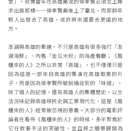
堂」，就像當年在高雄廝混的侯孝賢必須北上尋
求出路那樣──侯孝賢最後上了臺北，而那群年
輕人出發去了高雄，或許將來還要去更遠的地
方。
澎湖與高雄的牽連，不只是高雄有很多強打「澎
湖海鮮」、內售「金瓜米粉」的海產餐廳；《風
櫃來的人》之所以非常「高雄」，也不僅僅只是
因為這是一部來自高雄的導演在高雄取景的片
子，而是因為侯孝賢所敏銳捕捉到的「味道」，
除了個人的記憶，還有高雄人的集體歷史，以生
活況味記錄高雄移民史與工業現代化，這是《風
櫃來的人》經常被忽視的意義。大部分的電影評
論者在看待《風櫃來的人》的時候，多半聚焦於
它在敘事手法的突破性，並且將之簡單歸類為