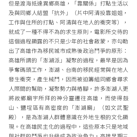
但是渡海抵達異鄉高雄，「靠關係」打點生活以
及與同鄉人結盟「抗外」（片中阿清投靠姐姐，
工作與住所的打點、阿清與在地人的衝突等），
就成了一種不得不為的求生原則，電影所交待的
這個過程顯露的不只是少年的社會啟蒙，亦勾勒
出了高雄作為移民城市成熟後政治鬥爭的原形：
高雄所謂的「澎湖派」凝聚的過程，最早是因為
爭奪碼頭工作，澎湖、台南的移民經常與在地人
發生衝突，產生械鬥，因而被迫籌組同鄉會尋求
人際間的幫助，凝聚勢力與樁腳，許多澎湖人更
將故鄉廟宇所拜的神分靈遷往高雄，而使得鼓
山、鹽埕區有高密度的「澎湖廟」（如文武聖
殿），是為澎湖人群體意識在外地生根的文化顯
現。在高雄民主化的過程中，這些原本只是地域
與社群的鬥爭也升級成為政治角力，高雄早期三