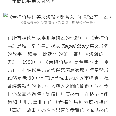
十年間的華麗與哀愁。
《青梅竹馬》英文海報。都會女子於辦公室一景。
在所有楊德昌以臺北為背景的電影中，《青梅竹
馬》是唯一堂而皇之冠以
Taipei Story
英文片名
的故事；確實，比起他的第一部片《海灘的一
天》（1983），《青梅竹馬》更精粹也更「臺
北」，把現代臺北交代得充滿層次感，時空背景
雖然是老 80，但它所呈現出來的城市特質，社
會經濟轉型的張力，人與人之間的關係，放在今
日仍然毫不過時。從這個角度來看，在格局上能
夠和「非常臺北」的《青梅竹馬》分庭抗禮的
「高雄」故事，恐怕也只有侯孝賢的《風櫃來的