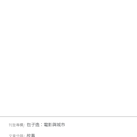
包子逸：電影與城市
刊登專欄
故事
文章分類