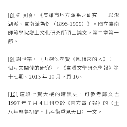
[8]
劉頂順，《高雄市地方派系之研究──以澎
湖派、臺南派為例（1895-1999）》。國立臺南
師範學院鄉土文化研究所碩士論文。第二章第一
節。
[9]
謝世宗，〈再探侯孝賢《風櫃來的人》：一
個互文關係的研究〉，《臺灣文學研究學報》第
十七期。2013 年 10 月。頁 16。
[10]
這段七賢大樓的暗黑史，可參考鄭文吉
1997 年 7 月 4 日刊登於《南方電子報》的〈
十
八年惡夢初醒‧北斗街重見天日〉
一文。