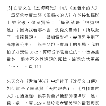
[3]
白睿文在《煮海時光》中的《風櫃來的人》
一章請侯孝賢談談《風櫃來的人》在剪接和攝影
上的突破，侯孝賢答：「攝影就是「很遠很
遠」；因為我看那本書［沈從文自傳］，所以擺
了一堆遠鏡頭。……譬如電影裡，幾個男生到了
高雄等公車，上錯車又跑下來再上的那場，我們
拍了好幾個 take，剪時從不管鏡位的……因為能
量夠，根本不必管鏡頭的邏輯，這觀念就更新
了……」。頁 111。
朱天文在《煮海時光》中詳述了《沈從文自傳》
如何賦予了侯孝賢「天的眼光」，《風櫃來的
人》拍攝過程中侯孝賢要求攝影師陳坤厚「遠，
遠，遠」。頁 369。關於侯孝賢美學的啟蒙與影