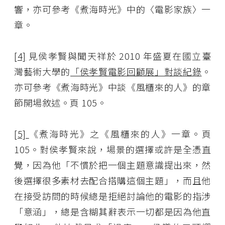
響，亦可參考《煮海時光》中的〈電影家族〉一
章。
[4]
見侯孝賢與聞天祥於 2010 年盛夏在國立臺
灣藝術大學的
「侯孝賢電影回顧展」對談紀錄
。
亦可參考《煮海時光》中談《風櫃來的人》的章
節開場敘述。頁 105。
[5]
《煮海時光》之《風櫃來的人》一章。頁
105。對侯孝賢來說，場景的選擇或許是全憑直
覺，因為他「不慣於把一個主題意識提出來，然
後選擇很多素材去配合搭購這個主題」，而且他
在接受訪問的時候總是拒絕討論他的電影的指涉
「意涵」，總是含糊其辭表示一切都是因為他直