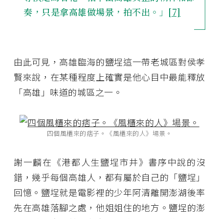
奏，只是拿高雄做場景，拍不出。」
[7]
由此可見，高雄臨海的鹽埕這一帶老城區對侯孝
賢來說，在某種程度上確實是他心目中最能釋放
「高雄」味道的城區之一。
四個風櫃來的痞子。《風櫃來的人》場景。
謝一麟在《港都人生鹽埕市井》書序中說的沒
錯，幾乎每個高雄人，都有屬於自己的「鹽埕」
回憶。鹽埕就是電影裡的少年阿清離開澎湖後率
先在高雄落腳之處，他姐姐住的地方。鹽埕的澎