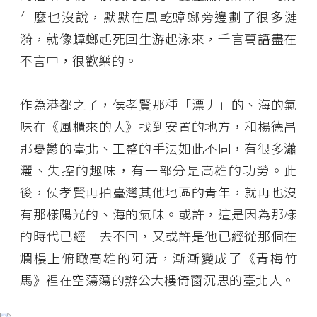
什麼也沒說，默默在風乾蟑螂旁邊劃了很多漣
漪，就像蟑螂起死回生游起泳來，千言萬語盡在
不言中，很歡樂的。
作為港都之子，侯孝賢那種「漂丿」的、海的氣
味在《風櫃來的人》找到安置的地方，和楊德昌
那憂鬱的臺北、工整的手法如此不同，有很多瀟
灑、失控的趣味，有一部分是高雄的功勞。此
後，侯孝賢再拍臺灣其他地區的青年，就再也沒
有那樣陽光的、海的氣味。或許，這是因為那樣
的時代已經一去不回，又或許是他已經從那個在
爛樓上俯瞰高雄的阿清，漸漸變成了《青梅竹
馬》裡在空蕩蕩的辦公大樓倚窗沉思的臺北人。