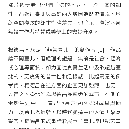
部片初步看出他們手法的不同，一冷一熱的調
性，凸顯出臺北與高雄兩大城因為歷史情境、地
緣空間導致的都市性格差異，也暗示了導演本身
無論在作者特質或美學上的微妙分別。
楊德昌向來是「非常臺北」的創作者
[1]
，作品
離不開臺北，但處理的議題，無論是社會、經濟
或心理等面貌，卻力圖從真實生活中汲取超越臺
北的、更廣角的普世性和危機感，比起寫意的侯
孝賢，楊德昌在這方面的企圖更加強烈，也更一
以貫之。臺北作為楊德昌最熟悉的城市，在他的
電影生涯中，一直是他最方便的思想載具與助
力，以台北為骨幹，以時代變遷中的人情世故為
靈肉，楊德昌的故事精彩展示了臺北城世紀末二