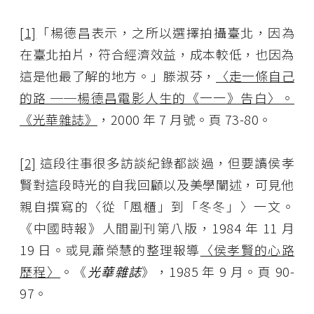
[1]
「楊德昌表示，之所以選擇拍攝臺北，因為
在臺北拍片，符合經濟效益，成本較低，也因為
這是他最了解的地方。」滕淑芬，
〈走一條自己
的路 ──楊德昌電影人生的《一一》告白〉。
《光華雜誌》
，2000 年 7 月號。頁 73-80。
[2]
這段往事很多訪談紀錄都談過，但要讀侯孝
賢對這段時光的自我回顧以及美學闡述，可見他
親自撰寫的〈從「風櫃」到「冬冬」〉一文。
《中國時報》人間副刊第八版，1984 年 11 月
19 日。或見蕭榮慧的整理報導
〈侯孝賢的心路
歷程〉
。《
光華雜誌
》，1985 年 9 月。頁 90-
97。