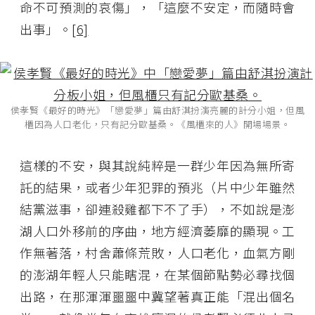
命不可預測的哀傷」，「這麼不安定，而隨時會
出事」。
[6]
侯孝賢《最好的時光》「戀愛夢」篇由舒淇扮演亮麗的計分小姐，但風
櫃因為人口老化，只有記分歐基桑。《風櫃來的人》開場場景。
這樣的不安，與其說純粹是一群少年因為無所寄
託的結果，或者少年犯罪的預兆（片中少年雖然
結黨滋事，卻連殺雞都下不了手），不如說是澎
湖人口外移前的序曲，地方經濟萎靡的顯現。工
作無著落，村舍蕭條荒敗，人口老化，血氣方剛
的澎湖年輕人只能瞎混，在某個節點勢必尋找個
出路，在那渾渾噩噩中冀望著真正能「混出個名