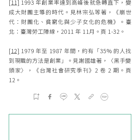
[11]
1993 年創業率達到高峰後就急轉直下，變
成大財團主導的時代。見林宗弘等著，《崩世
代：財團化、貧窮化與少子女化的危機》。臺
北：臺灣勞工陣線，2011 年 11月。頁 1-32。
[12]
1979 年至 1987 年間，約有「35% 的人找
到現職的方法是創業」。見謝國雄著，〈黑手變
頭家〉，《台灣社會研究季刊》2 卷 2 期。頁
12。