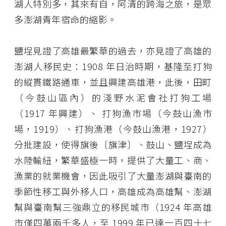
湖人特別多，其來有自，阿清的跨海之旅，是眾
多澎湖青年宿命的縮影。
鹽埕見證了高雄最繁華的過去，亦見證了高雄的
澎湖人移民史：1908 年日治時期，基隆至打狗
的縱貫鐵路通車，並且興建高雄港，此後，田町
（今鼓山區內）的淺野水泥會社打狗工場
（1917 年興建）、 打狗漁市場（今鼓山漁市
場，1919）、打狗漁港（今鼓山漁港，1927）
分批建設，使得旗後〔旗津〕、鼓山、鹽埕成為
水陸輸紐，繁華盛極一時，提供了大量工、商、
漁業的就業機會，因此吸引了大量澎湖與臺南的
季節性移工與外移人口，高雄成為高雄幫、澎湖
幫與臺南幫三強鼎立的移民城市（1924 年高雄
市僅四萬兩千多人，至 1999 年已達一百四十七