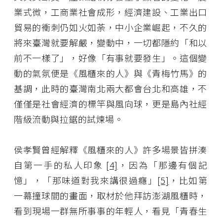
業式微，工商業社會成形，經濟建設、工業出口
貿易的衝刺仍如火如荼，中小企業崛起，不久的
將來臺灣就要解嚴，變動中，一切都隱約「和以
前不一樣了」，好像「有事就要發生」。這個變
動的氣氛便是《風櫃來的人》與《青梅竹馬》的
基調，此時的臺灣南北兩大都會台北和高雄，不
僅僅是社會經濟的標竿與風向球，更是島內社經
階級流動與拉鋸的試煉場。
侯孝賢曾經解釋《風櫃來的人》許多場景皆拼湊
自第一手的私人印象
[4]
，因為「那邊有個記
憶」，「那味道對我來講很過癮」
[5]
，比如第
一幕撞球間的畫面，取材於他拜訪澎湖風櫃時，
看到現場一群無所事事的年輕人，看見「青春生