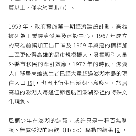
萬以上，僅次於臺北市）。
1953 年，政府實施第一期經濟建設計劃，高雄
被列為工業經濟發展及建設中心，1967 年成立
的高雄前鎮加工出口區及 1969 年興建的楠梓加
工區更使得高雄的都市規模擴大，發揮吸引大量
外縣市移民的牽引效應，1972 年的時候，澎湖
人口移居高雄謀生者已經大量超過澎湖本島的現
住人口
[8]
，也因此衍生出澎湖小島廢村，旅居
高雄的澎湖人每逢佳節包船回澎湖祭祖的特殊文
化現象。
風櫃少年在澎湖的結黨，或許只是一種百無聊
賴、無處發洩的原欲（libido）驅動的結果
[9]
，