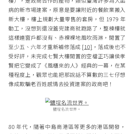
樓），是政商合作的產物，類似臺灣許多為人詬
病的新市場建案，原意是要讓附近的餐飲業搬入
新大樓，樓上規劃大量零售的套房，但 1979 年
動工，沒想到還沒蓋完建商就跑路了，整棟樓就
這樣連窗戶都沒有、赤裸裸地風吹雨淋，閒置了
至少五、六年才重新補修落成
[10]
，落成後也不
受好評，未完成七賢大樓閒置的空檔正巧讓侯孝
賢把它變成了《風櫃來的人》經典的一幕，在某
種程度上，觀眾也能把那說話不算數的三七仔想
像成欺騙老百姓感情去投資建案的政商吧！
鹽埕名流世界。
80 年代，隨著中島商港區等更多的港區開發，