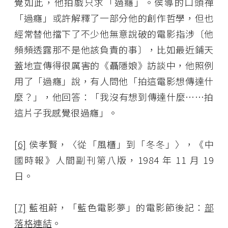
覺如此，他拍戲只求「過癮」。侯導的口頭禪
「過癮」或許解釋了一部分他的創作哲學，但也
經常替他擋下了不少他無意說破的電影指涉〔他
頻頻透露那不是他該負責的事〕，比如最近鋪天
蓋地宣傳得很厲害的《聶隱娘》訪談中，他照例
用了「過癮」說，有人問他「拍這電影想傳達什
麼？」，他回答：「我沒有想到傳達什麼……拍
這片子我感覺很過癮」。
[6]
侯孝賢，〈從「風櫃」到「冬冬」〉，《中
國時報》人間副刊第八版，1984 年 11 月 19
日。
[7]
藍祖蔚，「藍色電影夢」的電影節後記：
部
落格連結
。