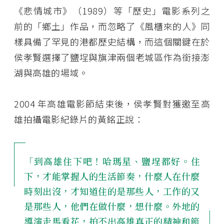
《悲情城市》（1989）等「歷史」電影系列之
前的「鄉土」作品，而忽略了《風櫃來的人》同
樣具備了罕見的港都歷史結構，而這個關鍵在於
侯孝賢選擇了鹽埕與旗津兩個老城區作為銜接澎
湖與高雄的場域。
2004 年高雄電影節結束後，侯孝賢對獲邀至高
雄拍攝電影紀錄片的黃銘正說：
「到高雄住下吧！哈瑪星、鹽埕都好。住
下，才能掌握人的生活節奏，什麼人在什麼
時刻出沒，才知道住的是那些人，工作的又
是那些人，他們在做什麼，想什麼。外地的
導演走馬看花，拍不出高雄真正的精神和節