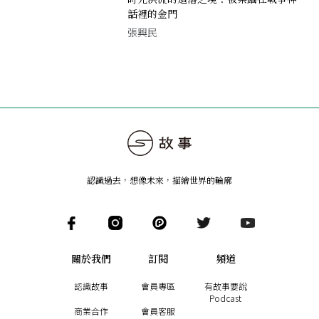
話裡的金門
張興民
認識過去，想像未來
，
描繪世界的輪廓
關於我們
訂閱
頻道
認識故事
會員專區
有故事要說
Podcast
商業合作
會員客服