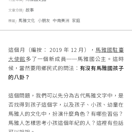
故事
文章分類
馬雅文化
小朋友
中南美洲
家庭
標籤
這個月（編按： 2019 年 12 月），
馬雅國駐臺
大使館
多了一個新成員──馬雅國公主。這時
候，當然要用鄉民式的問法：
有沒有馬雅國孩子
的八卦？
這個問題，我們可以先分為古代馬雅文字中，是
否找得到孩子這個字，以及孩子、小孩、幼童在
馬雅人的文化中，扮演什麼角色？有哪些習俗？
馬雅人怎樣思考小孩這個年紀的人？這裡有些話
可以說說。