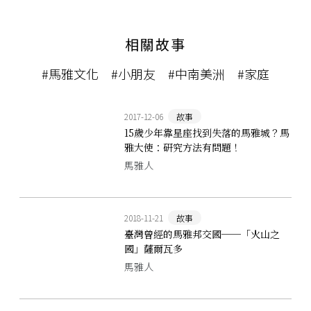
相關故事
#馬雅文化
#小朋友
#中南美洲
#家庭
2017-12-06
故事
15歲少年靠星座找到失落的馬雅城？馬
雅大使：研究方法有問題！
馬雅人
2018-11-21
故事
臺灣曾經的馬雅邦交國──「火山之
國」薩爾瓦多
馬雅人