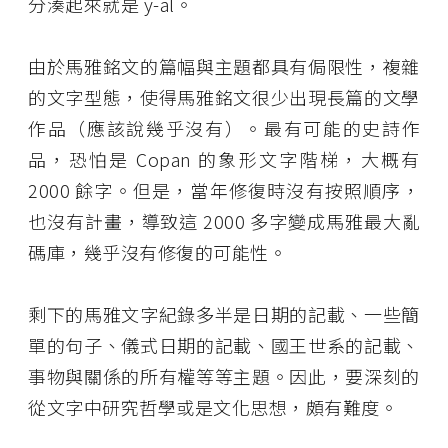
分湊起來就是 y-al。
由於馬雅銘文的篇幅與主題都具有侷限性，複雜
的文字型態，使得馬雅銘文很少出現長篇的文學
作品（應該說幾乎沒有）。最有可能的史詩作
品，恐怕是 Copan 的象形文字階梯，大概有
2000 餘字。但是，當年修復時沒有按照順序，
也沒有計畫，導致這 2000 多字變成馬雅最大亂
碼庫，幾乎沒有修復的可能性。
剩下的馬雅文字紀錄多半是日期的記載、一些簡
單的句子、儀式日期的記載、國王世系的記載、
事物與關係的所有權等等主題。因此，要深刻的
從文字中研究哲學或是文化思想，頗有難度。