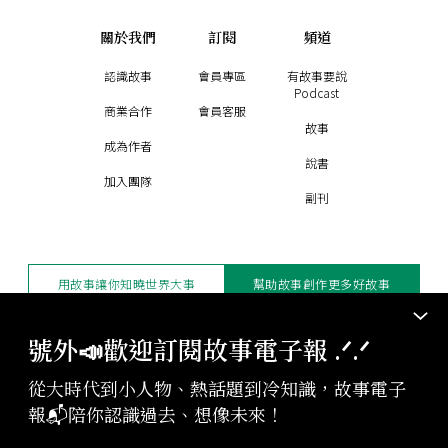
關於我們
訂閱
頻道
認識故事
會員專區
有故事要說
Podcast
商業合作
會員客服
故事
成為作者
說書
加入團隊
副刊
用故事讓你知曉世界大事
幫助故事創作更多好故事
訂閱電子報
贊助支持
號外📣歡迎訂閱故事電子報 .ᐟ‪‪.ᐟ
從大時代到小人物、熱話題到冷知識，故事電子
版權聲明與轉載規範
報📬陪你認識過去、想像未來！
授權與合作：
contact@storystudio.tw
投稿文章：
gushi@storystudio.tw