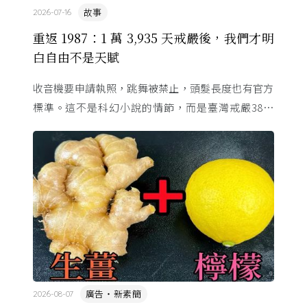
故事
2026-07-16
重返 1987：1 萬 3,935 天戒嚴後，我們才明
白自由不是天賦
收音機要申請執照，跳舞被禁止，頭髮長度也有官方
標準。這不是科幻小說的情節，而是臺灣戒嚴38年
的日常。從1982年美國國會聽證，到 1987 年那道解
嚴令，這段歷 ...
廣告・新素簡
2026-08-07