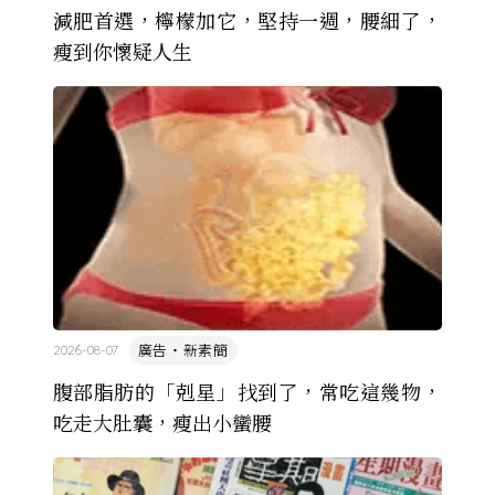
減肥首選，檸檬加它，堅持一週，腰細了，
瘦到你懷疑人生
廣告・新素簡
2026-08-07
腹部脂肪的「剋星」找到了，常吃這幾物，
吃走大肚囊，瘦出小蠻腰