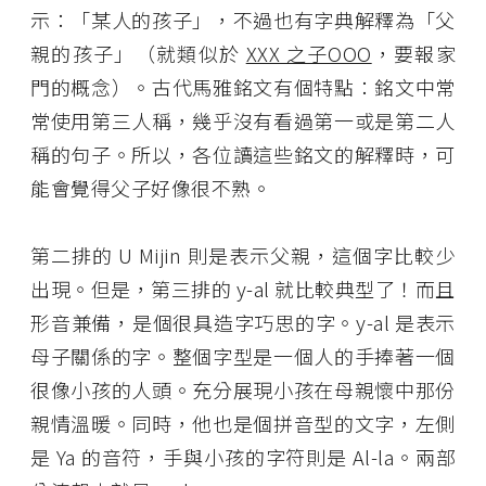
示：「某人的孩子」，不過也有字典解釋為「父
親的孩子」（就類似於
XXX 之子OOO
，要報家
門的概念）。古代馬雅銘文有個特點：銘文中常
常使用第三人稱，幾乎沒有看過第一或是第二人
稱的句子。所以，各位讀這些銘文的解釋時，可
能會覺得父子好像很不熟。
第二排的 U Mijin 則是表示父親，這個字比較少
出現。但是，第三排的 y-al 就比較典型了！而且
形音兼備，是個很具造字巧思的字。y-al 是表示
母子關係的字。整個字型是一個人的手捧著一個
很像小孩的人頭。充分展現小孩在母親懷中那份
親情溫暖。同時，他也是個拼音型的文字，左側
是 Ya 的音符，手與小孩的字符則是 Al-la。兩部