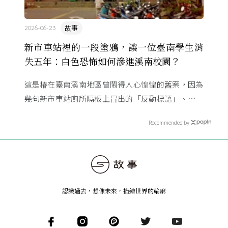
故事
2026-06-23
新市車站裡的一段塗鴉，讓一位臺南學生消
失五年：白色恐怖如何滲進溪南校園？
這是椿在臺南溪南地區曾鬧得人心惶惶的舊案，因為
幾句新市車站廁所隔板上冒出的「反動標語」、一段
字跡相似的筆跡，有著大好前程的青年被逮補了⋯⋯
Recommended by
認識過去，想像未來
，
描繪世界的輪廓