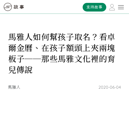
支持故事
馬雅人如何幫孩子取名？看卓
爾金曆、在孩子額頭上夾兩塊
板子──那些馬雅文化裡的育
兒傳說
馬雅人
2020-06-04