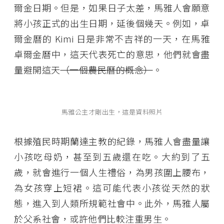
爾金日期。但是，如果日子太差，馬雅人會願意
將小孩正式的出生日期，延後個幾天。例如，卓
爾金曆的 Kimi 日是非常不吉祥的一天，在馬雅
卓爾金曆中，這天代表死亡的意思，他們就會盡
量避開這天
（一個農民曆的概念）
。
馬雅公主才剛出生，這是資料照片
根據殖民時期蘭達主教的紀錄，馬雅人會盡量讓
小孩吃母奶，甚至到五歲還在吃。大約到了五
歲，就會進行一個人生禮俗，為男孩圍上腰布，
為女孩穿上短裙。這可能代表小孩從天然的狀
態，進入到人類所規範社會中。此外，馬雅人屬
於父系社會，或許他們比較注重男生。