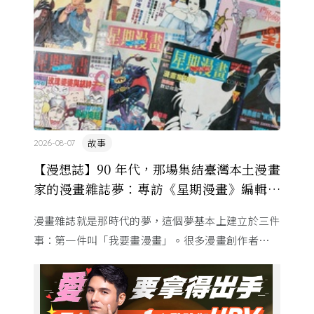
故事
2026-08-07
【漫想誌】90 年代，那場集結臺灣本土漫畫
家的漫畫雜誌夢：專訪《星期漫畫》編輯黃
健和
漫畫雜誌就是那時代的夢，這個夢基本上建立於三件
事：第一件叫「我要畫漫畫」。很多漫畫創作者從小
看漫畫，他們想畫，但以前一講出來就會被罵，「你
畫畫怎麼活？」