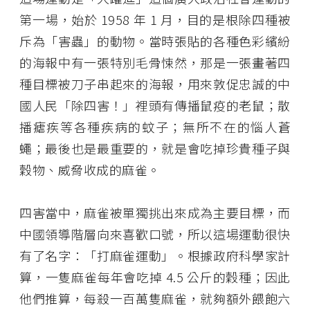
第一場，始於 1958 年 1 月，目的是根除四種被
斥為「害蟲」的動物。當時張貼的各種色彩繽紛
的海報中有一張特別毛骨悚然，那是一張畫著四
種目標被刀子串起來的海報，用來敦促忠誠的中
國人民「除四害！」裡頭有傳播鼠疫的老鼠；散
播瘧疾等各種疾病的蚊子；無所不在的惱人蒼
蠅；最後也是最重要的，就是會吃掉珍貴種子與
穀物、威脅收成的麻雀。
四害當中，麻雀被單獨挑出來成為主要目標，而
中國領導階層向來喜歡口號，所以這場運動很快
有了名字：「打麻雀運動」。根據政府科學家計
算，一隻麻雀每年會吃掉 4.5 公斤的穀種；因此
他們推算，每殺一百萬隻麻雀，就夠額外餵飽六