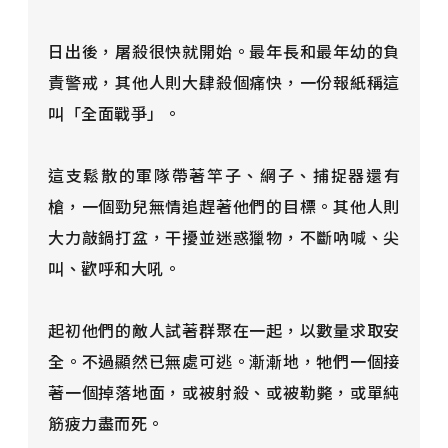
日出後，屠殺很快就開始。最年長和最年幼的負
責警戒，其他人則大肆殺個痛快，一份報紙稱這
叫「全面戰爭」。
這支鬆散的軍隊帶著竿子、網子、捕捉器還有
槍，一個勁兒無情追趕著他們的目標。其他人則
大力敲鍋打盆，干擾並迷惑獵物，不斷吶喊、尖
叫、歡呼和大吼。
起初他們的敵人試著群聚在一起，以數量求取安
全。不過顯然已無處可逃。漸漸地，牠們一個接
著一個掉落地面，或被射殺、或被勒斃，或單純
筋疲力盡而死。