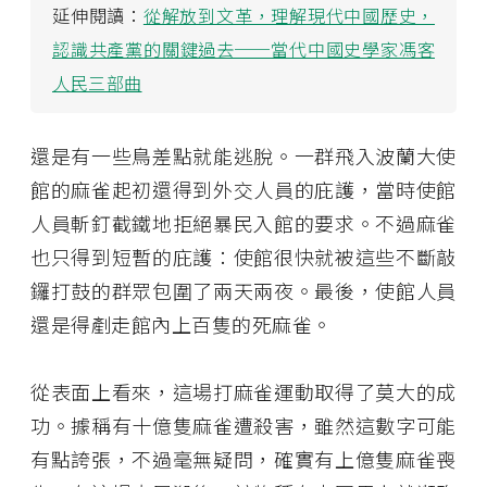
延伸閱讀：
從解放到文革，理解現代中國歷史，
認識共產黨的關鍵過去──當代中國史學家馮客
人民三部曲
還是有一些鳥差點就能逃脫。一群飛入波蘭大使
館的麻雀起初還得到外交人員的庇護，當時使館
人員斬釘截鐵地拒絕暴民入館的要求。不過麻雀
也只得到短暫的庇護：使館很快就被這些不斷敲
鑼打鼓的群眾包圍了兩天兩夜。最後，使館人員
還是得剷走館內上百隻的死麻雀。
從表面上看來，這場打麻雀運動取得了莫大的成
功。據稱有十億隻麻雀遭殺害，雖然這數字可能
有點誇張，不過毫無疑問，確實有上億隻麻雀喪