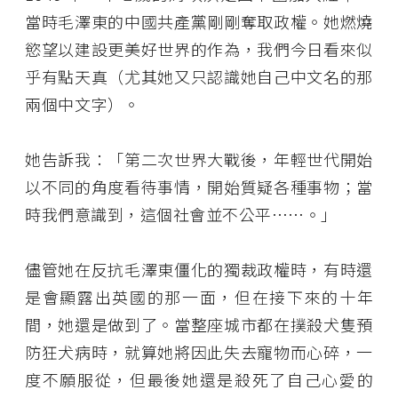
當時毛澤東的中國共產黨剛剛奪取政權。她燃燒
慾望以建設更美好世界的作為，我們今日看來似
乎有點天真（尤其她又只認識她自己中文名的那
兩個中文字）。
她告訴我：「第二次世界大戰後，年輕世代開始
以不同的角度看待事情，開始質疑各種事物；當
時我們意識到，這個社會並不公平……。」
儘管她在反抗毛澤東僵化的獨裁政權時，有時還
是會顯露出英國的那一面，但在接下來的十年
間，她還是做到了。當整座城市都在撲殺犬隻預
防狂犬病時，就算她將因此失去寵物而心碎，一
度不願服從，但最後她還是殺死了自己心愛的