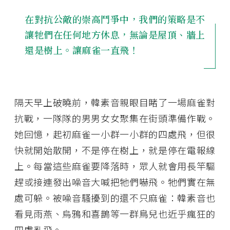
在對抗公敵的崇高鬥爭中，我們的策略是不
讓牠們在任何地方休息，無論是屋頂、牆上
還是樹上。
讓麻雀一直飛！
隔天早上破曉前，韓素音親眼目睹了一場麻雀對
抗戰，一隊隊的男男女女聚集在街頭準備作戰。
她回憶，起初麻雀一小群一小群的四處飛，但很
快就開始散開，不是停在樹上，就是停在電報線
上。每當這些麻雀要降落時，眾人就會用長竿驅
趕或接連發出噪音大喊把牠們嚇飛。牠們實在無
處可躲。被噪音騷擾到的還不只麻雀：韓素音也
看見雨燕、烏鴉和喜鵲等一群鳥兒也近乎瘋狂的
四處亂飛。