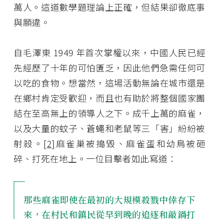
萬人。這道數學題理論上正確，但結果卻徹底事
與願違。
自毛澤東 1949 年首次掌權以來，中國人民已經
先經歷了十年的可怕匱乏，因此他們急需任何可
以吃的食物。想當然，這場活動無論在城市還是
在鄉村肯定受歡迎，而且也有助於將整個國家團
結在至高無上的領導人之下。成千上萬的麻雀，
以及大量的蚊子、蒼蠅和老鼠等三「害」紛紛被
射殺。
[2]
麻雀巢被搗毀、麻雀蛋和幼鳥被砸
碎、打死在地上。一位目擊者如此寫道：
那些麻雀即使在最初的大規模殺戮中倖存下
來，在村民和鎮民從早到晚的追逐和敲鍋打