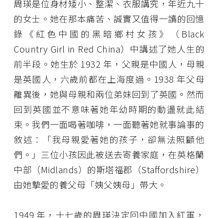
周瑛是位身材矮小、整潔、衣服講究，年近九十
的女士。她在那本痛苦、誠實又值得一讀的回憶
錄《紅色中國的黑暗鄉村女孩》（Black
Country Girl in Red China）中講述了她人生的
前半段。她生於 1932 年，父親是中國人，母親
是英國人，六歲前都在上海度過。1938 年父母
離異後，她與母親和兩位弟妹回到了英國。然而
回到英國並不意味著她年幼時期的動盪就此結
束。我們一面喝著咖啡，一面聽著她就事論事的
敘述：「我母親愛著她的孩子，卻無法照顧他
們。」三位小孩因此被送去寄養家庭，在英格蘭
中部（Midlands）的斯塔福郡（Staffordshire）
由她摯愛的養父母「姨父姨母」帶大。
1949 年，十七歲的周瑛決定回中國加入紅軍，