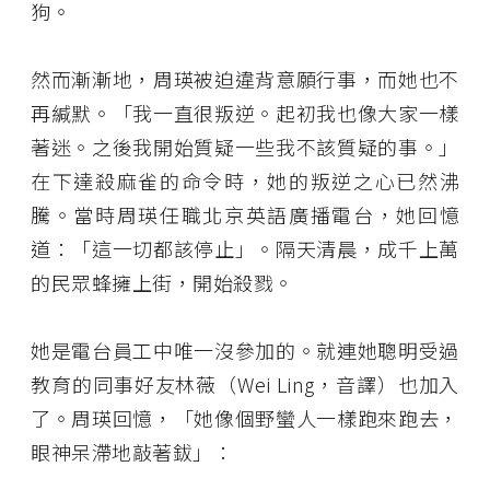
狗。
然而漸漸地，周瑛被迫違背意願行事，而她也不
再緘默。「我一直很叛逆。起初我也像大家一樣
著迷。之後我開始質疑一些我不該質疑的事。」
在下達殺麻雀的命令時，她的叛逆之心已然沸
騰。當時周瑛任職北京英語廣播電台，她回憶
道：「這一切都該停止」。隔天清晨，成千上萬
的民眾蜂擁上街，開始殺戮。
她是電台員工中唯一沒參加的。就連她聰明受過
教育的同事好友林薇（Wei Ling，音譯）也加入
了。周瑛回憶，「她像個野蠻人一樣跑來跑去，
眼神呆滯地敲著鈸」：