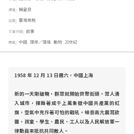
賴皇良
譯者
臺灣商務
出版
故事
文章分類
中國
環保／環境
動物
20世紀
標籤
1958 年 12 月 13 日週六，中國上海
新的一天剛破曉，群眾就開始齊聚街頭。眾人湧
入城市，揮舞著成千上萬象徵中國共產黨的紅
旗，空氣中充斥著可怕的戰吼。噪音高亢震耳欲
聾，孩童、學生、農民、工人以及人民解放軍一
律動員來抵抗共同敵人。