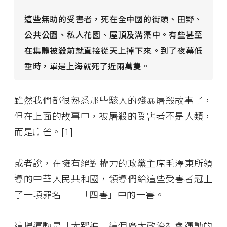
這些無助的受害者，死在全中國的街頭、田野、
公共公園、私人花園、屋頂及溝渠中。有些甚至
在集體被殺前就直接從天上掉下來。到了夜幕低
垂時，單是上海就死了近兩萬隻。
雖然我們都很熟悉那些駭人的殘暴屠殺故事了，
但在上面的故事中，被屠殺的受害者不是人類，
而是麻雀。
[1]
或者說，在擁有絕對權力的政黨主席毛澤東所領
導的中華人民共和國，領導們給這些受害者冠上
了一項罪名──「四害」中的一害。
這場運動是「大躍進」這個廣大政治社會運動的