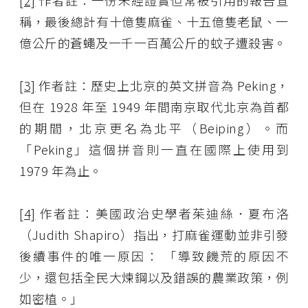
稱，最後總計有十億隻麻雀、十五億隻老鼠、一
億公斤的蒼蠅及一千一百萬公斤的蚊子遭殺害。
[3]
作者註：歷史上北京的英文拼音為 Peking，
但在 1928 年至 1949 年間南京取代北京為首都
的期間，北京更名為北平（Beiping）。而
「Peking」這個拼音則一直在國際上使用到
1979 年為止。
[4]
作者註：美國政治史學者茱迪絲．夏布洛
（Judith Shapiro）指出，打麻雀運動並非引發
後續事件的唯一原因： 「導致饑荒的原因不
少，還包括全民大煉鋼以及錯誤的農業政策，例
如密植。」