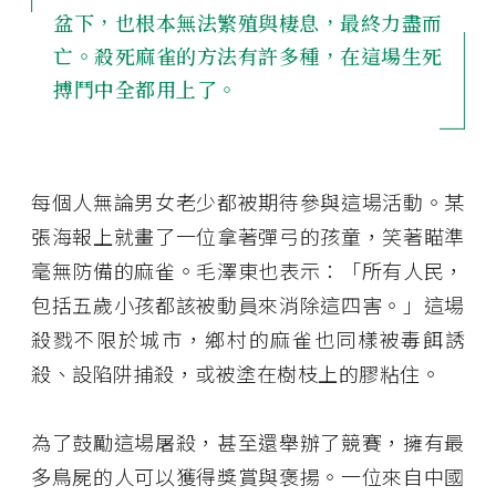
盆下，也根本無法繁殖與棲息，最終力盡而
亡。殺死麻雀的方法有許多種，在這場生死
搏鬥中全都用上了。
每個人無論男女老少都被期待參與這場活動。某
張海報上就畫了一位拿著彈弓的孩童，笑著瞄準
毫無防備的麻雀。毛澤東也表示：「所有人民，
包括五歲小孩都該被動員來消除這四害。」這場
殺戮不限於城市，鄉村的麻雀也同樣被毒餌誘
殺、設陷阱捕殺，或被塗在樹枝上的膠粘住。
為了鼓勵這場屠殺，甚至還舉辦了競賽，擁有最
多鳥屍的人可以獲得獎賞與褒揚。一位來自中國