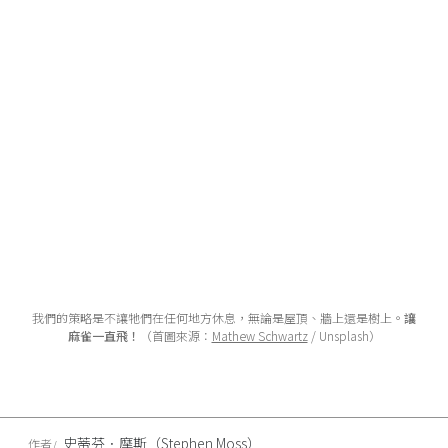
我們的策略是不讓牠們在任何地方休息，無論是屋頂、牆上還是樹上。
讓
麻雀一直飛！
（首圖來源：
Mathew Schwartz
/ Unsplash）
史蒂芬．摩斯（Stephen Moss）
作者