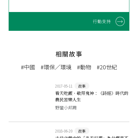
行動支持
相關故事
#中國
#環保／環境
#動物
#20世紀
2017-05-11
故事
看天吃飯、敬拜鬼神：《詩經》時代的
農民苦樂人生
野蠻小邦周
2018-06-20
故事
古代文獻中的「冬天打雷」為什麼是不