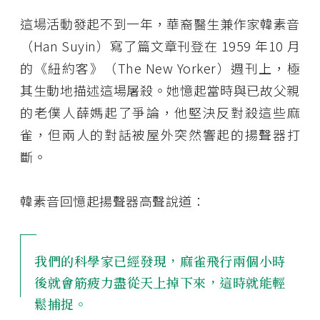
這場活動發起不到一年，華裔醫生兼作家韓素音
（Han Suyin）寫了篇文章刊登在 1959 年10 月
的《紐約客》（The New Yorker）週刊上，極
其生動地描述這場屠殺。她憶起當時與已故父親
的老僕人薛媽起了爭論，他堅決反對殺這些麻
雀，但兩人的對話被屋外突然響起的揚聲器打
斷。
韓素音回憶起揚聲器高聲說道：
我們的科學家已經發現，麻雀飛行兩個小時
後就會筋疲力盡從天上掉下來，這時就能輕
鬆捕捉。