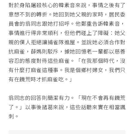
對於身陷屠殺核心的韓素音來說，事情之後有了
意想不到的轉折。她回到她父親的家時，居民委
員會的翁同志跟她打招呼。他鄭重告訴韓素音，
事情進行得非常順利，但他們碰上了障礙：她父
親的僕人拒絕讓捕雀隊進屋。並說她必須合作對
抗麻雀，薛媽則駁斥，據她回憶老一輩都以慈善
容忍的態度對待這些麻雀。「在我那個時代，沒
有什麼打麻雀這種事。我是個鄉村婦女，我們只
有在饑荒時才抓麻雀吃。」
翁同志的回答則簡潔有力。「現在不會再有饑荒
了。」以事後諸葛來說，這些話聽來實在相當諷
刺。