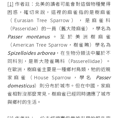
[1]
作者註：北美的讀者可能會對這個物種覺得
困惑，確切來說，這裡的麻雀指的是樹麻雀
（Eurasian Tree Sparrow），是麻雀科
（Passeridae）的一員（舊大陸麻雀），學名為
Passer montanus
。至於美洲樹麻雀
（American Tree Sparrow，樹雀鵐）學名為
Spizelloides arborea
，在生物分類法中屬於不
同科別，是新大陸雀鵐科（Passerellidae）。
在歐洲，樹麻雀主要是一種鄉村鳥類，牠的近親
家麻雀（House Sparrow，學名
Passer
domesticus
）則分布於城市。但在中國，家麻
雀相對沒那麼常見，樹麻雀已經同時適應了城市
與鄉村的生活。
[2]
作者註：一份未經證實但常被引用的報告宣