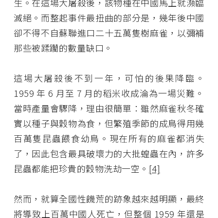
生。在這場大屠殺後，該物種在中國馬上就瀕臨
滅絕。而整起事件最扭曲的部分是，幾年後中國
卻不得不自蘇聯進口二十五萬隻樹麻雀，以彌補
那些被蹂躪的數量缺口。
這場大屠殺後不到一年，可怕的後果降臨。
1959 年 6 月至 7 月的稻米收成淪為一場災難。
當時產量會驟降，理由很簡單：雖然麻雀秋冬確
實以種子與穀物為食，但繁殖季節的成鳥得用幾
百萬隻昆蟲餵食幼鳥。現在所有的麻雀都消失
了，因此包含最具破壞力的大批蝗蟲在內，許多
昆蟲都能把珍貴的穀物洗劫一空。
[4]
然而，就算全國性饑荒的跡象越來越明顯，最終
將導致上百萬中國人死亡，但整個 1959 年還是