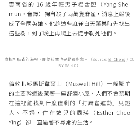
雲南省的 16 歲年輕男子楊舍盟（Yang She-
mun，音譯）獨自殺了兩萬隻麻雀，消息上報後
成了全國英雄。他趁這些麻雀白天築巢時先找出
這些樹，到了晚上再爬上去徒手勒死牠們。
宣揚打麻雀的海報，即便孩童也是動員對象。（Source:
Bi Cheng
/ CC
BY-SA 4.0）
倫敦北部馬斯韋爾山（Muswell Hill）一條繁忙
的主要幹道後藏著一座舒適小屋，人們不會預期
在這裡能找到什麼僅剩的「打麻雀運動」見證
人。不過，住在這兒的周瑛（Esther Cheo
Ying）卻一直過著不尋常的生活。