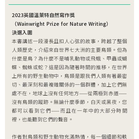
2023英國溫萊特自然寫作獎
（Wainwright Prize for Nature Writing）
決選入圍
本書講述一段漫長且扣人心弦的故事，跨越了整個
人類歷史，介紹來自世界七大洲的主要鳥類。但為
什麼是鳥？為什麼不是哺乳動物或飛蛾、甲蟲或蝴
蝶、蜘蛛或蛇？這是因為隨著時間的推移，在世界
上所有的野生動物中，鳥類是跟我們人類有著最密
切、最深刻和最複雜關係的一個群體，加上它們無
處不在，地球上沒有任何地方——從兩極到赤道——
沒有鳥類的蹤跡。無論什麼季節，白天或黑夜，您
都可以看到它們——而且在一年中的大部分時間
裡，也能聽到它們的聲音。
作者對鳥類和野生動物充滿熱情，每一個細節和軼