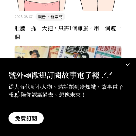
廣告・新素簡
2026-08-07
肚腩一抓一大把，只需1個雞蛋，用一個瘦一
個
號外📣歡迎訂閱故事電子報 .ᐟ‪‪.ᐟ
從大時代到小人物、熱話題到冷知識，故事電子
報📬陪你認識過去、想像未來！
免費訂閱
故事
2026-08-07
【漫想誌】90 年代，那場集結臺灣本土漫畫