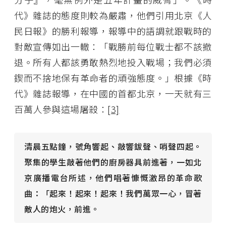
代》雜誌的態度則較為嚴肅，他們引用北京《人
民日報》的勝利報導，報導中的語調就跟戰時的
對敵宣傳如出一轍：「戰勝前每位戰士都不該撤
退。所有人都該勇敢熱烈地投入戰場；我們必須
鍥而不捨地保有革命者的頑強態度。」根據《時
代》雜誌報導，在中國的首都北京，一天就有三
百萬人參與這場屠殺：
[3]
清晨五點鐘，號角響起、敲響鈸聲、哨聲四起。
聚集的學生敲著他們的廚房器具前進著，一如北
京廣播電台所述，他們唱著慷慨激昂的革命歌
曲：「起來！起來！起來！我們萬眾一心，冒著
敵人的炮火，前進。