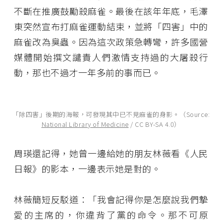
不斷在推廣鼓勵殺麻雀。最後在該年年底，毛澤
東突然宣布打麻雀運動結束，並將「四害」中的
麻雀改為臭蟲。因為這次政策急轉彎，許多國營
媒體開始撰文譴責人們激情支持過的大屠殺行
動，那也不過才一年多前的事而已。
「除四害」後期的海報，可發現其中已不見麻雀的身影。（Source:
National Library of Medicine
/ CC BY-SA 4.0）
周瑛還記得，她曾一邊給她的朋友林薇看《人民
日報》的影本，一邊表示她是對的。
林薇簡短反駁道：「我會記得你是怎麼說我們摯
愛的主席的，你違背了黨的命令。那不可原