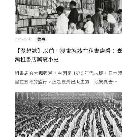
故事
2026-07-17
【漫想誌】以前，漫畫就該在租書店看：臺
灣租書店興衰小史
租書店的大擴張潮，主因是 1970 年代末期，日本漫
畫在臺灣的盛行。這是臺灣出版史的一段驚異奇航。
由於臺灣和日本自 1972 年斷交，著作權失去國與國
的協定保護 ...