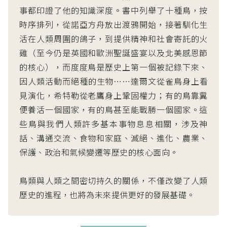
事都印證了他的知識深度。書中列舉了十種鳥，按
時序排列，從諾亞方舟放出渡鴉開始，接著馴化生
活在人類周圍的鴿子，到提供精神和社會寄託的火
雞（至今仍是英國和歐洲聖誕盛宴以及北美感恩節
的核心），而度度鳥是歷史上第一個被記錄下來、
因人類活動而絕種的生物……達爾文從雀鳥身上看
見演化，希特勒從老鷹身上鞏固權力；有的鳥靠糞
便養活一個國家，有的鳥甚至能戰勝一個國家。這
些鳥與我們人類許多基本事物息息相關，涉及神
話、溝通交流、食物和家庭、滅絕、進化、農業、
保護、政治和氣候變遷等歷史的核心面向。
鳥類與人類之間密切持久的關係，不僅改變了人類
歷史的進程，也將為未來提供更好的發展基礎。