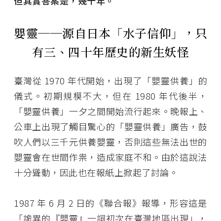
但其實答案是，幾十年。
嬰靈──源自日本「水子信仰」，只
有三、四十年歷史的新生妖怪
臺灣從 1970 年代開始，出現了「嬰靈供養」的
儀式。初期規模不大，但在 1980 年代後半，
「嬰靈供養」一夕之間開始流行起來。晚報上、
公車上出現了觸目驚心的「嬰靈供養」廣告，鼓
吹人們以三千元供養嬰靈，否則這些無法出世的
嬰靈會在世間作祟，造成家庭不和。由於這說法
十分聳動，因此也在報紙上掀起了討論。
1987 年 6 月 2 日的《聯合報》報導，形容這是
「詭異的『嬰靈』一詞初次在臺灣地區出現」，