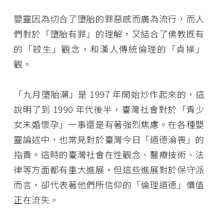
嬰靈因為切合了墮胎的罪惡感而廣為流行，而人
們對於「墮胎有罪」的理解，又結合了佛教既有
的「殺生」觀念，和漢人傳統倫理的「貞操」
觀。
「九月墮胎潮」是 1997 年開始炒作起來的，這
說明了到 1990 年代後半，臺灣社會對於「青少
女未婚懷孕」一事還是有著強烈焦慮。在各種嬰
靈論述中，也常見對於臺灣今日「道德淪喪」的
指責。這時的臺灣社會在性觀念、醫療技術、法
律等方面都有重大進展，但這些進展對於保守派
而言，卻代表著他們所信仰的「倫理道德」價值
正在流失。