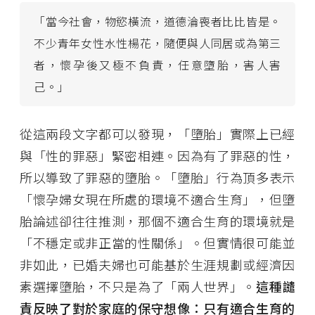
「當今社會，物慾橫流，道德淪喪者比比皆是。
不少青年女性水性楊花，隨便與人同居或為第三
者，懷孕後又極不負責，任意墮胎，害人害
己。」
從這兩段文字都可以發現，「墮胎」實際上已經
與「性的罪惡」緊密相連。因為有了罪惡的性，
所以導致了罪惡的墮胎。「墮胎」行為頂多表示
「懷孕婦女現在所處的環境不適合生育」，但墮
胎論述卻往往推測，那個不適合生育的環境就是
「不穩定或非正當的性關係」。但實情很可能並
非如此，已婚夫婦也可能基於生涯規劃或經濟因
素選擇墮胎，不只是為了「兩人世界」。
這種譴
責反映了對於家庭的保守想像：只有適合生育的