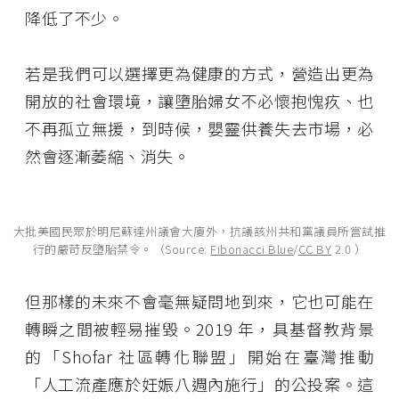
降低了不少。
若是我們可以選擇更為健康的方式，營造出更為
開放的社會環境，讓墮胎婦女不必懷抱愧疚、也
不再孤立無援，到時候，嬰靈供養失去市場，必
然會逐漸萎縮、消失。
大批美國民眾於明尼蘇達州議會大廈外，抗議該州共和黨議員所嘗試推
行的嚴苛反墮胎禁令。（Source:
Fibonacci Blue
/
CC BY
2.0 ）
但那樣的未來不會毫無疑問地到來，它也可能在
轉瞬之間被輕易摧毀。2019 年，具基督教背景
的「Shofar 社區轉化聯盟」開始在臺灣推動
「人工流產應於妊娠八週內施行」的公投案。這