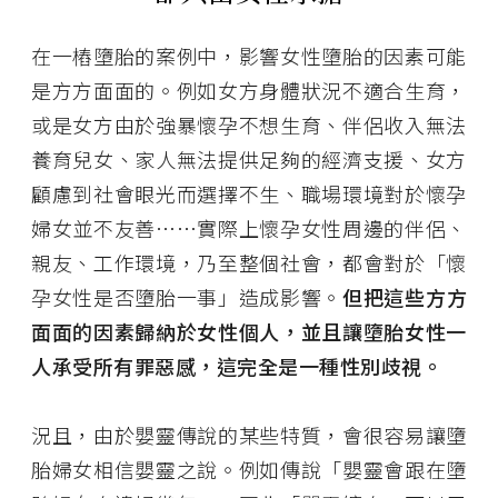
在一樁墮胎的案例中，影響女性墮胎的因素可能
是方方面面的。例如女方身體狀況不適合生育，
或是女方由於強暴懷孕不想生育、伴侶收入無法
養育兒女、家人無法提供足夠的經濟支援、女方
顧慮到社會眼光而選擇不生、職場環境對於懷孕
婦女並不友善⋯⋯實際上懷孕女性周邊的伴侶、
親友、工作環境，乃至整個社會，都會對於「懷
孕女性是否墮胎一事」造成影響。
但把這些方方
面面的因素歸納於女性個人，並且讓墮胎女性一
人承受所有罪惡感，這完全是一種性別歧視。
況且，由於嬰靈傳說的某些特質，會很容易讓墮
胎婦女相信嬰靈之說。例如傳說「嬰靈會跟在墮