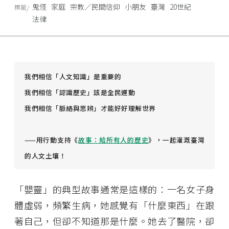
鬼怪
家庭
宗教／民間信仰
小朋友
臺灣
20世紀
標籤
法律
我們相信「人文知識」是重要的
我們相信「認識歷史」該是全民運動
我們相信「脈絡與思辨」才能好好理解世界
——用行動支持《
故事：給所有人的歷史
》，一起灌溉臺灣
的人文土壤！
「嬰靈」的典型故事通常是這樣的：一名女子身
體虛弱，頻繁生病，她感覺有「什麼東西」在跟
著自己，但卻不知道那是什麼。她去了醫院，卻