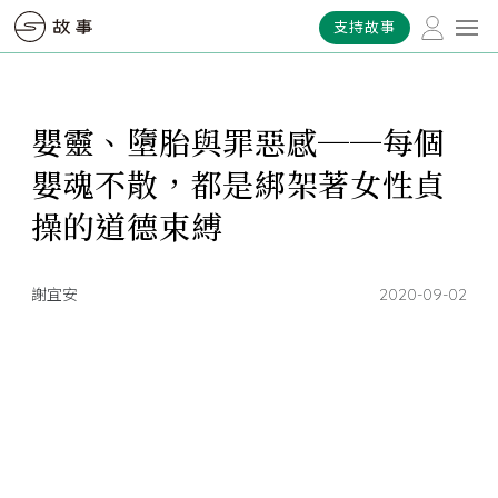
支持故事
嬰靈、墮胎與罪惡感──每個
嬰魂不散，都是綁架著女性貞
操的道德束縛
謝宜安
2020-09-02