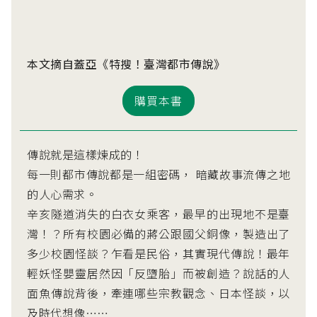
本文摘自蓋亞《特搜！臺灣都市傳說》
購買本書
傳說就是這樣煉成的！
每一則都市傳說都是一組密碼， 暗藏故事流傳之地
的人心需求。
辛亥隧道消失的白衣女乘客，最早的出現地不是臺
灣！？所有校園必備的蔣公跟國父銅像，製造出了
多少校園怪談？乍看是民俗，其實現代傳說！最年
輕妖怪嬰靈居然因「反墮胎」而被創造？說話的人
面魚傳說背後，牽連哪些宗教觀念、日本怪談，以
及時代想像⋯⋯