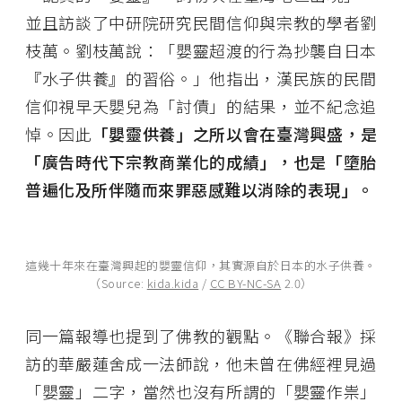
並且訪談了中研院研究民間信仰與宗教的學者劉
枝萬。劉枝萬說：「嬰靈超渡的行為抄襲自日本
『水子供養』的習俗。」他指出，漢民族的民間
信仰視早夭嬰兒為「討債」的結果，並不紀念追
悼。因此
「嬰靈供養」之所以會在臺灣興盛，是
「廣告時代下宗教商業化的成績」，也是「墮胎
普遍化及所伴隨而來罪惡感難以消除的表現」。
這幾十年來在臺灣興起的嬰靈信仰，其實源自於日本的水子供養。
（Source:
kida.kida
/
CC BY-NC-SA
2.0）
同一篇報導也提到了佛教的觀點。《聯合報》採
訪的華嚴蓮舍成一法師說，他未曾在佛經裡見過
「嬰靈」二字，當然也沒有所謂的「嬰靈作祟」