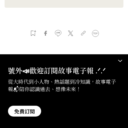
收錄專題
號外📣歡迎訂閱故事電子報 .ᐟ‪‪.ᐟ
從大時代到小人物、熱話題到冷知識，故事電子
2020｜九月關鍵字：你在怕什麼
報📬陪你認識過去、想像未來！
免費訂閱
進入專題