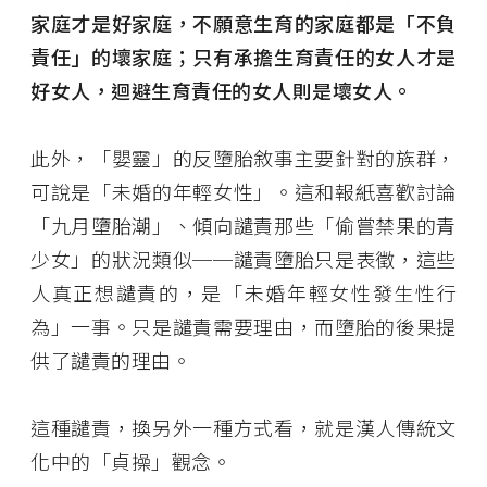
家庭才是好家庭，不願意生育的家庭都是「不負
責任」的壞家庭；只有承擔生育責任的女人才是
好女人，迴避生育責任的女人則是壞女人。
此外，「嬰靈」的反墮胎敘事主要針對的族群，
可說是「未婚的年輕女性」。這和報紙喜歡討論
「九月墮胎潮」、傾向譴責那些「偷嘗禁果的青
少女」的狀況類似──譴責墮胎只是表徵，這些
人真正想譴責的，是「未婚年輕女性發生性行
為」一事。只是譴責需要理由，而墮胎的後果提
供了譴責的理由。
這種譴責，換另外一種方式看，就是漢人傳統文
化中的「貞操」觀念。