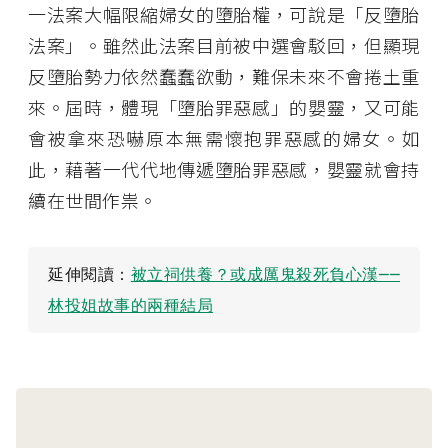
一法案大幅限縮婦女的墮胎權，可說是「反墮胎
法案」。雖然此法案目前被中選會駁回，但顯現
反墮胎勢力依然蠢蠢欲動，難保未來不會捲土重
來。屆時，體現「墮胎罪惡感」的嬰靈，又可能
會被拿來恐嚇原本無需懷抱罪惡感的婦女。如
此，藉著一代代地傳遞墮胎罪惡感，嬰靈就會持
續在世間作祟。
延伸閱讀：
被立祠供養？或成厲鬼殺死負心漢──
林投姐故事的兩種結局