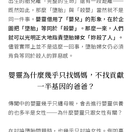
出生的胎兒離「完整的生命」還有一段距離──
既然如此，那麼「墮胎」與「殺嬰」當然就不是
同一件事。
嬰靈借用了「嬰兒」的形象，在於企
圖把「墮胎」等同於「殺嬰」。那麼一來，人們
就可以光明正大地指責墮胎婦女「妳殺了人」。
儘管實際上並不是這麼一回事，墮胎婦女仍必須
背負等同於殺人的罪惡感。
嬰靈為什麼幾乎只找媽媽，不找貢獻
一半基因的爸爸？
傳聞中的嬰靈幾乎只纏母親，會去進行嬰靈供養
的也多半是女性──為什麼嬰靈只跟女性有關？
在討論墮胎問題時，也幾乎只討論女性。例如臺