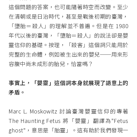
這個問題的答案，也可能隨著時空而改變。至少
在清朝或是日治時代，甚至是戰後初期的臺灣，
「墮胎＝殺人」的理解並不普遍。但是在 1980
年代以後的臺灣，「墮胎＝殺人」的說法卻是嬰
靈信仰的基礎。按理，「殺害」這個詞只能用於
完整的生命體，例如被生出來的嬰兒──用來形
容腹中尚未成形的胎兒，恰當嗎？
事實上，「嬰靈」這個詞本身就展現了語意上的
矛盾。
Marc L. Moskowitz 討論臺灣嬰靈信仰的專著
The Haunting Fetus 將「嬰靈」翻譯為"Fetus
ghost"，意思是「胎靈」。這有助於我們發現一