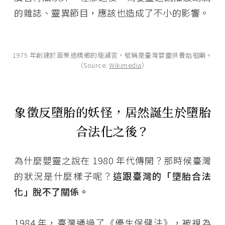
的雜誌、靈異節目，應該也造成了不小的影響。
1975 年創建於苗栗造橋鄉的龍湖宮，號稱是臺灣嬰靈供養始祖廟。
（Source:
Wikimedia
）
象徵反墮胎的妖怪，居然誕生於墮胎
合法化之後？
為什麼嬰靈之說在 1980 年代傳開？那時候臺灣
的狀況是什麼樣子呢？
這跟臺灣的「墮胎合法
化」脫不了關係。
1984 年，臺灣通過了《優生保健法》，被視為