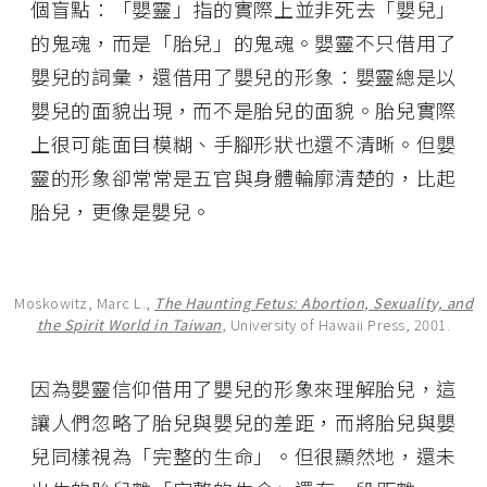
個盲點：「嬰靈」指的實際上並非死去「嬰兒」
的鬼魂，而是「胎兒」的鬼魂。嬰靈不只借用了
嬰兒的詞彙，還借用了嬰兒的形象：嬰靈總是以
嬰兒的面貌出現，而不是胎兒的面貌。胎兒實際
上很可能面目模糊、手腳形狀也還不清晰。但嬰
靈的形象卻常常是五官與身體輪廓清楚的，比起
胎兒，更像是嬰兒。
Moskowitz, Marc L.,
The Haunting Fetus: Abortion, Sexuality, and
the Spirit World in Taiwan
, University of Hawaii Press, 2001.
因為嬰靈信仰借用了嬰兒的形象來理解胎兒，這
讓人們忽略了胎兒與嬰兒的差距，而將胎兒與嬰
兒同樣視為「完整的生命」。但很顯然地，還未