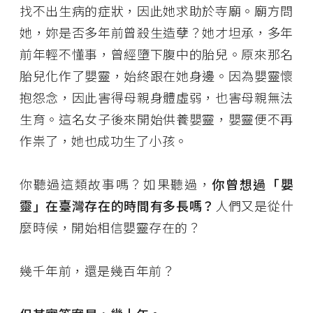
找不出生病的症狀，因此她求助於寺廟。廟方問
她，妳是否多年前曾殺生造孽？她才坦承，多年
前年輕不懂事，曾經墮下腹中的胎兒。原來那名
胎兒化作了嬰靈，始終跟在她身邊。因為嬰靈懷
抱怨念，因此害得母親身體虛弱，也害母親無法
生育。這名女子後來開始供養嬰靈，嬰靈便不再
作祟了，她也成功生了小孩。
你聽過這類故事嗎？如果聽過，
你曾想過「嬰
靈」在臺灣存在的時間有多長嗎？
人們又是從什
麼時候，開始相信嬰靈存在的？
幾千年前，還是幾百年前？