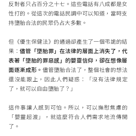
反對者只占百分之十七。這些電話有八成都是女
性打的。從這次的電話民調中可以知道，當時支
持墮胎合法的民眾仍占大多數。
但《優生保健法》的通過卻產生了一個弔詭的結
果：
儘管「墮胎罪」在法律的層面上消失了，代
表著「墮胎的罪惡感」的嬰靈信仰，卻在想像層
面逐漸成形。
儘管墮胎合法了，整個社會的想法
還沒能跟上，因此人們疑惑：「沒有法律規定
了，就可以自由墮胎了？」
這件事讓人感到可怕。所以，可以撫慰焦慮的
「嬰靈超渡」，就這麼符合人們需求地流傳開
了。