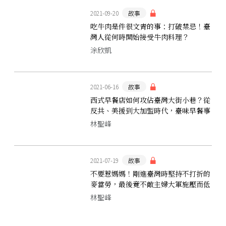
2021-09-20
故事
吃牛肉是件很文青的事：打破禁忌！臺
灣人從何時開始接受牛肉料理？
涂欣凱
2021-06-16
故事
西式早餐店如何攻佔臺灣大街小巷？從
反共、美援到大加盟時代，臺味早餐事
件簿
林聖峰
2021-07-19
故事
不要惹媽媽！剛進臺灣時堅持不打折的
麥當勞，最後竟不敵主婦大軍施壓而低
頭？
林聖峰