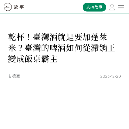
支持故事
乾杯！臺灣酒就是要加蓬萊
米？臺灣的啤酒如何從滯銷王
變成飯桌霸主
艾德嘉
2023-12-20