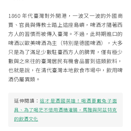
1860 年代臺灣對外開港，一波又一波的外國商
賈、官員與傳教士踏上這座島嶼，啤酒才隨著西
方人的習慣而被傳入臺灣。不過，此時期進口的
啤酒以歐美啤酒為主（特別是德國啤酒），大多
只是為了滿足少數駐臺西方人的脾胃，僅有極少
數與之來往的臺灣居民有機會品嘗到這類飲料，
也就是說，在清代臺灣本地飲食市場中，飲用啤
酒仍屬異類。
延伸閱讀：
這才是酒國英雄！喝酒要戴兔子面
具、為了喝茫不惜用酒精灌腸，馬雅與阿茲特克
的飲酒文化