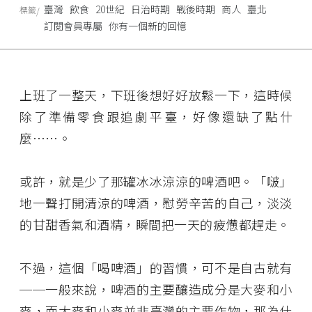
臺灣
飲食
20世紀
日治時期
戰後時期
商人
臺北
標籤
訂閱會員專屬
你有一個新的回憶
上班了一整天，下班後想好好放鬆一下，這時候
除了準備零食跟追劇平臺，好像還缺了點什
麼⋯⋯。
或許，就是少了那罐冰冰涼涼的啤酒吧。「啵」
地一聲打開清涼的啤酒，慰勞辛苦的自己，淡淡
的甘甜香氣和酒精，瞬間把一天的疲憊都趕走。
不過，這個「喝啤酒」的習慣，可不是自古就有
──一般來說，啤酒的主要釀造成分是大麥和小
麥，而大麥和小麥並非臺灣的主要作物，那為什