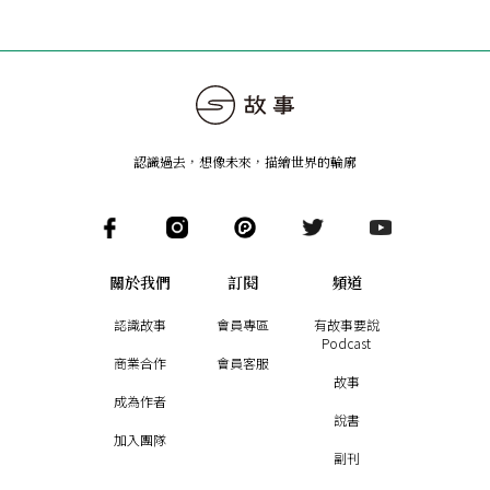
認識過去，想像未來
，
描繪世界的輪廓
關於我們
訂閱
頻道
認識故事
會員專區
有故事要說
Podcast
商業合作
會員客服
故事
成為作者
說書
加入團隊
副刊