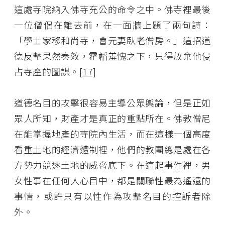
這處寺院納入佛寺充公的命令之中。佛寺裡最後
一位僧侶在離去前，在一面牆上題了兩句詩：
「學士家移和尚寺，會元妻臥老僧房。」這招道
德反擊果然奏效，霍韜羞愧之下，只得放棄他侵
占寺產的圖謀。
[17]
道德名目的攻擊很容易主導公眾輿論，但是正如
眾人所知，財產才是真正的重點所在。佛教僧尼
在能掌握地產的寺院內生活，而在這樣一個高度
看重土地的經濟體制裡，他們的教團總是處在各
方勢力競逐土地的威脅底下。在這起事件裡，男
女性事在任何人心目中，都是關聯性最為遙遠的
事情，或許只有以性作為攻擊名目的控訴者除
外。