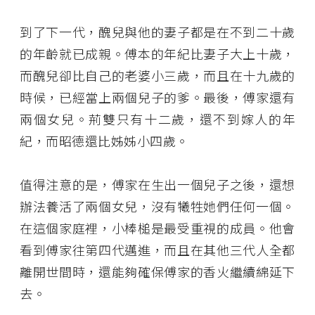
到了下一代，醜兒與他的妻子都是在不到二十歲
的年齡就已成親。傅本的年紀比妻子大上十歲，
而醜兒卻比自己的老婆小三歲，而且在十九歲的
時候，已經當上兩個兒子的爹。最後，傅家還有
兩個女兒。荊雙只有十二歲，還不到嫁人的年
紀，而昭德還比姊姊小四歲。
值得注意的是，傅家在生出一個兒子之後，還想
辦法養活了兩個女兒，沒有犧牲她們任何一個。
在這個家庭裡，小棒槌是最受重視的成員。他會
看到傅家往第四代邁進，而且在其他三代人全都
離開世間時，還能夠確保傅家的香火繼續綿延下
去。