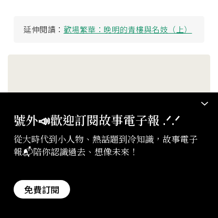
延伸閱讀：
歡場繁華：晚明的青樓與名妓（上）
本文摘自麥田出版《掙扎的帝國：氣候、經濟、
號外📣歡迎訂閱故事電子報 .ᐟ‪‪.ᐟ
社會與探源南海的元明史》
從大時代到小人物、熱話題到冷知識，故事電子
購買本書
報📬陪你認識過去、想像未來！
卜正民主編哈佛大學《帝制中國歷史》叢書，其中
免費訂閱
親自執筆的《掙扎的帝國》可說是他最重要的元明
研究著作。從氣候遽變的觀點出發，探討元明帝國