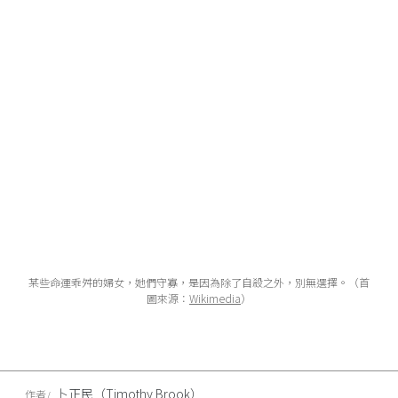
某些命運乖舛的婦女，她們守寡，是因為除了自殺之外，別無選擇。（首
圖來源：
Wikimedia
）
卜正民（Timothy Brook）
作者