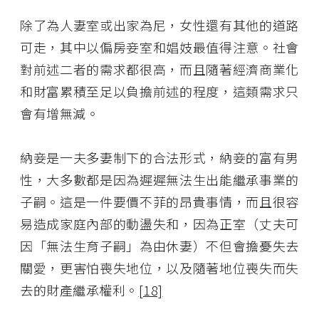
除了為人妻室或出家為尼，女性還有其他的道路
可走，其中以偏房妾室和娼妓最值得注意。社會
對前述二者的需求都很高，而且隨著經濟商業化
和財富累積至足以負擔前述的程度，這類需求只
會有增無減。
納妾是一夫多妻制下的合法形式，納妾的富有男
性，大多數都是因為遲遲無法生出能繼承事業的
子嗣。這是一件要價不菲的昂貴事情，而且很容
易造成家庭內部的動盪失和，因為正室（丈夫可
因「無法生育子嗣」為由休妻）不但會擔憂失去
關愛，更害怕喪失地位，以及隨著地位喪失而失
去的財產繼承權利。
[18]