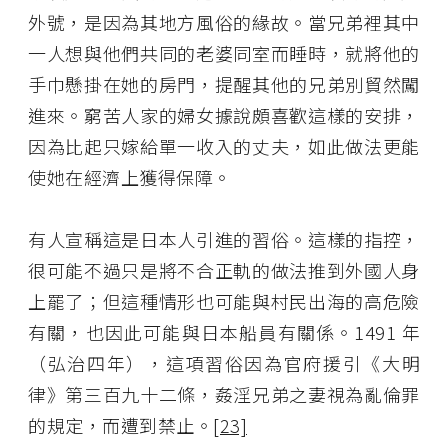
外號，是因為其地方風俗的緣故。當兄弟裡其中
一人想與他們共同的老婆同室而睡時，就將他的
手巾懸掛在她的房門，提醒其他的兄弟別貿然闖
進來。窮苦人家的婦女據說頗喜歡這樣的安排，
因為比起只嫁給單一收入的丈夫，如此做法更能
使她在經濟上獲得保障。
有人宣稱這是日本人引進的習俗。這樣的指控，
很可能不過只是將不合正軌的做法推到外國人身
上罷了；但這種情形也可能與村民出海的高危險
有關，也因此可能與日本船員有關係。1491 年
（弘治四年），這項習俗因為官府援引《大明
律》第三百九十二條，姦淫兄弟之妻視為亂倫罪
的規定，而遭到禁止。
[23]