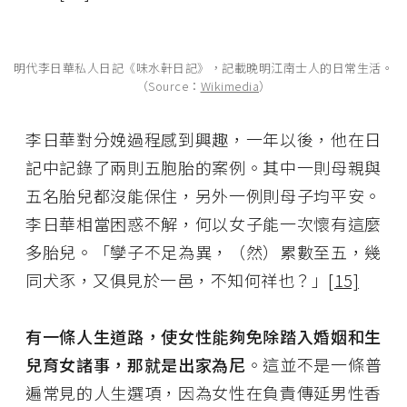
明代李日華私人日記《味水軒日記》，記載晚明江南士人的日常生活。
（Source：
Wikimedia
）
李日華對分娩過程感到興趣，一年以後，他在日
記中記錄了兩則五胞胎的案例。其中一則母親與
五名胎兒都沒能保住，另外一例則母子均平安。
李日華相當困惑不解，何以女子能一次懷有這麼
多胎兒。「孿子不足為異，（然）累數至五，幾
同犬豕，又俱見於一邑，不知何祥也？」
[15]
有一條人生道路，使女性能夠免除踏入婚姻和生
兒育女諸事，那就是出家為尼
。這並不是一條普
遍常見的人生選項，因為女性在負責傳延男性香