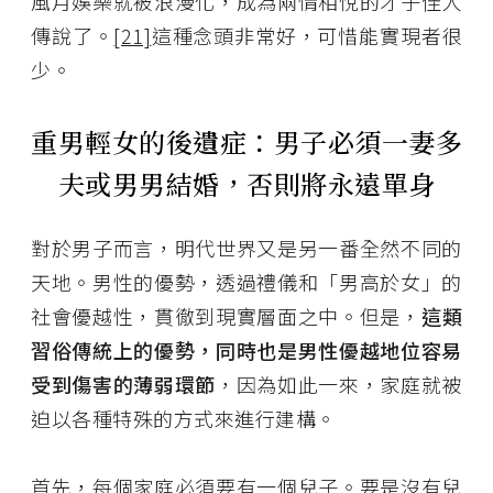
風月娛樂就被浪漫化，成為兩情相悅的才子佳人
傳說了。
[21]
這種念頭非常好，可惜能實現者很
少。
重男輕女的後遺症：男子必須一妻
多
夫
或男男結婚，否則將永遠單身
對於男子而言，明代世界又是另一番全然不同的
天地。男性的優勢，透過禮儀和「男高於女」的
社會優越性，貫徹到現實層面之中。但是，
這類
習俗傳統上的優勢，同時也是男性優越地位容易
受到傷害的薄弱環節
，因為如此一來，家庭就被
迫以各種特殊的方式來進行建構。
首先，每個家庭必須要有一個兒子。要是沒有兒