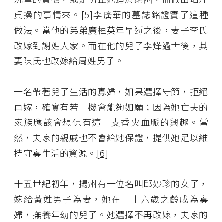
貞操的事情來。
[5]
李廣華的墓誌銘證實了這種
做法。當他的弟弟廣桓英年早逝之後，妻子李氏
改嫁到謝姓人家。而在他的兒子李燁過世後，其
妻陳氏也改嫁給周姓男子。
一名帶著兒子生活的寡婦，如果選擇守節，拒絕
再嫁，確實有若干機會能夠如願；因為她亡夫的
家族應該會想保有這一支香火血脈的興趣。當
然，夫家的親戚也不會給她保證，提供她足以維
持守寡生活的資源。
[6]
十五世紀初年，揚州有一位名叫邱妙珍的女子，
嫁給黃姓男子為妻，她在二十六歲之齡成為寡
婦，撫養年幼的兒子。她選擇不再改嫁，夫家的