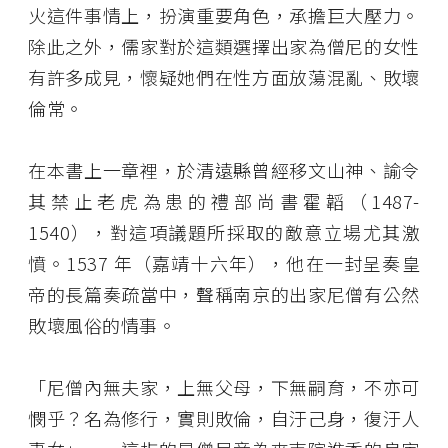
火這件事情上，扮演重要角色，承擔巨大壓力。
除此之外，儒家對於這類選擇出家為僧尼的女性
有許多成見，懷疑她們在性方面放蕩混亂、敗壞
倫常。
在本書上一章裡，於清遠縣曾經移文山神、諭令
其禁止老虎為患的禮部尚書霍韜（1487-
1540），對這項議題所採取的敵意立場尤其激
憤。1537 年（嘉靖十六年），他在一封呈奏皇
帝的長篇奏疏當中，聲稱南京的出家尼僧有公然
敗壞風俗的情事。
「尼僧內無夫家，上無父母，下無嗣育，不亦可
憫乎？名為修行，實則敗倫，自汙己身，復汙人