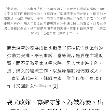
〈小碾圖〉：一名老婦人和一名年輕婦女正在使用石碾碾磨稻穀。圖中
文字提到了四種穀類作物，並解釋道「粱粟稷黍皆用此碾」。圖畫前方
顯眼處，有兩把雅致的小凳，用意在呈現她們的工作乃在家庭之內，而
非農耕勞作。兩人年齡上的差距表現在左側婦女臉上的皺紋，以及右側
婦女優雅的髮式，她可能是左側老婦的媳婦。圖取材自宋應星，《天工
開物》，1637 年（崇禎十年）。
商業經濟的發展成長也顛覆了這種按性別區分的
勞動力安排。舉例來說，當絲織品是要在市場販
賣，而不是滿足家庭需求時，男人就走進室內，
接手婦女的編織工作，以及原屬於她們的收入。
一直到清代末年，絲織生產工業化以後，這項工
作才又回到女性手中。
[2]
喪夫改嫁、寡婦守節、為妓為妾、出