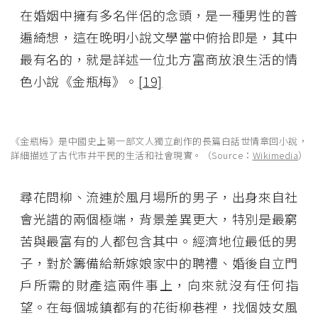
在婚姻中擁有多名伴侶的念頭，是一種男性的普
遍綺想，這在晚明小說文學當中俯拾即是，其中
最有名的，就是詳述一位北方富商放浪生活的情
色小說《金瓶梅》。
[19]
《金瓶梅》是中國史上第一部文人獨立創作的長篇白話世情章回小說，
詳細描述了古代市井平民的生活和社會現實。（Source：
Wikimedia
）
尋花問柳、流連於風月場所的男子，出身來自社
會光譜的兩個極端，背景差異更大，特別是最窮
苦與最富有的人都包含其中。經濟地位最低的男
子，對於籌備給新嫁娘家中的聘禮、婚後自立門
戶所需的財產這兩件事上，向來就沒有任何指
望。在每個城鎮都有的花街柳巷裡，找個妓女風