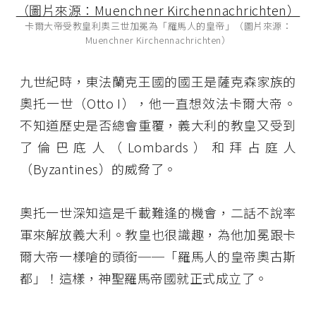
卡爾大帝受教皇利奧三世加冕為「羅馬人的皇帝」（圖片來源：
Muenchner Kirchennachrichten）
九世紀時，東法蘭克王國的國王是薩克森家族的
奧托一世（Otto I），他一直想效法卡爾大帝。
不知道歷史是否總會重覆，義大利的教皇又受到
了倫巴底人（Lombards）和拜占庭人
（Byzantines）的威脅了。
奧托一世深知這是千載難逢的機會，二話不說率
軍來解放義大利。教皇也很識趣，為他加冕跟卡
爾大帝一樣嗆的頭銜──「羅馬人的皇帝奧古斯
都」！這樣，神聖羅馬帝國就正式成立了。