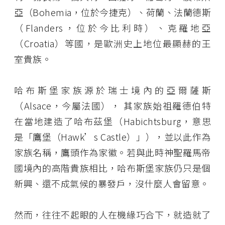
亞（Bohemia，位於今捷克）、荷蘭、法蘭德斯
（Flanders，位於今比利時）、克羅地亞
（Croatia）等國，是歐洲史上地位最顯赫的王
室貴族。
哈布斯堡家族源於瑞士境內的亞爾薩斯
（Alsace，今屬法國）， 其家族始祖羅德伯特
在當地建造了哈布茲堡（Habichtsburg，意思
是「鷹堡（Hawk’s Castle）」），並以此作為
家族名稱，鷹頭作為家徽。若與此時神聖羅馬帝
國境內的高階貴族相比，哈布斯堡家族仍只是個
新興、還不成氣候的暴發戶，沒什麼人會留意。
然而，往往不起眼的人在機緣巧合下，就造就了