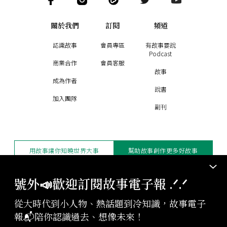
關於我們
訂閱
頻道
認識故事
會員專區
有故事要說
Podcast
商業合作
會員客服
故事
成為作者
說書
加入團隊
副刊
用故事讓你知曉世界大事
幫助故事創作更多好故事
訂閱電子報
贊助支持
號外📣歡迎訂閱故事電子報 .ᐟ‪‪.ᐟ
從大時代到小人物、熱話題到冷知識，故事電子
版權聲明與轉載規範
報📬陪你認識過去、想像未來！
授權與合作：
contact@storystudio.tw