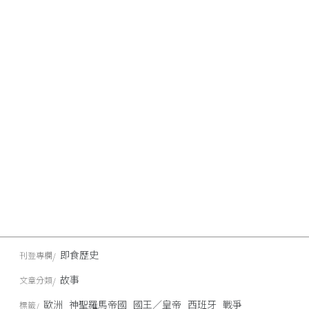
即食歷史
刊登專欄
故事
文章分類
歐洲
神聖羅馬帝國
國王／皇帝
西班牙
戰爭
標籤