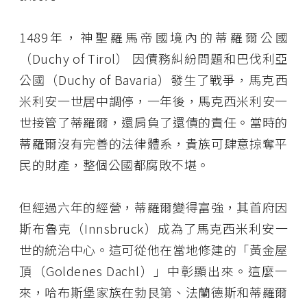
1489年，神聖羅馬帝國境內的蒂羅爾公國
（Duchy of Tirol） 因債務糾紛問題和巴伐利亞
公國（Duchy of Bavaria）發生了戰爭，馬克西
米利安一世居中調停，一年後，馬克西米利安一
世接管了蒂羅爾，還肩負了還債的責任。當時的
蒂羅爾沒有完善的法律體系，貴族可肆意掠奪平
民的財產，整個公國都腐敗不堪。
但經過六年的經營，蒂羅爾變得富強，其首府因
斯布魯克（Innsbruck）成為了馬克西米利安一
世的統治中心。這可從他在當地修建的「黃金屋
頂（Goldenes Dachl）」中彰顯出來。這麼一
來，哈布斯堡家族在勃艮第、法蘭德斯和蒂羅爾