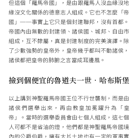
但這個「羅馬帝國」，是由跟羅馬人沒血緣沒地
緣沒文化關係的德意志人組成。它也不怎麼「帝
國」──事實上它只是個封建聯邦，沒有首都。
帝國內由無數的封建領、諸侯國、城邦、自由市
組成，互不隸屬，真是封建制度的完美演譯。除
了少數強勢的皇帝外，皇帝幾乎都叫不動諸侯，
諸侯都把皇帝的肺腑之言當成耳邊風。
撿到個便宜的魯道夫一世．哈布斯堡
以上講到神聖羅馬帝國王位不行世襲制，而是由
諸侯們選舉出來，再由教皇加冕躍升為「皇
帝」。當時的選舉委員會由七個人組成，這七個
人可都不是省油的燈，他們都是神聖羅馬帝國境
內的公爵伯爵，擁有大片土地也有一定的軍事實