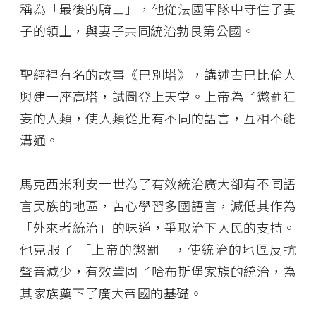
稱為「最後的騎士」，他從法國軍隊中守住了妻
子的領土，與妻子共同統治勃艮第公國。
聖經裡有名的故事《巴別塔》，講述古巴比倫人
興建一座高塔，試圖登上天堂。上帝為了懲罰狂
妄的人類，使人類從此有不同的語言，互相不能
溝通。
馬克西米利安一世為了有效統治廣大卻有不同語
言民族的地區，苦心學習多國語言，減低其作為
「外來者統治」的味道，爭取治下人民的支持。
他克服了 「上帝的懲罰」，使統治的地區反抗
聲音減少，有效鞏固了哈布斯堡家族的統治，為
其家族奠下了廣大帝國的基礎。