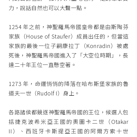
力，說話自然也可以大聲一點。
1254 年之前，神聖羅馬帝國皇帝都是由斯陶芬
家族（House of Staufer）成員出任的，但當這
家族的最後一位子嗣康拉丁（Konradin）被處
死後，神聖羅馬帝國進入了「大空位時期」，長
達二十年王位一直懸空著。
1273 年，命運悄悄的降落在哈布斯堡家族的魯
道夫一世（Rudolf I）身上。
各路諸侯都競逐神聖羅馬帝國的王位，候選人包
括捷克波希米亞王國的奧圖卡二世（Otakar
II）、西班牙卡斯提亞王國的阿爾方索十世