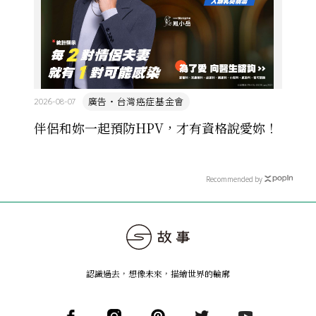
廣告・台灣癌症基金會
2026-08-07
伴侶和妳一起預防HPV，才有資格說愛妳！
Recommended by
認識過去，想像未來
，
描繪世界的輪廓