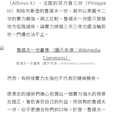
（Alfonso X）、法國的菲力普三世（Philippe
III）和哈布斯堡的魯道夫一世，其中以奧圖卡二
世的實力最強。與之比較，魯道夫一世還只是個
地方低階諸侯，論實力排個三天三夜也還沒輪到
他，門邊也沾不上。
魯道夫一世畫像（圖片來源：Wikimedia Commons）
然而，有時候實力太強也不代表可穩操勝券。
德意志的諸侯們擔心若選出一個實力強大的德意
志國王，會危害到自己的利益，而弱勢的魯道夫
一世，似乎更適合他們的口味。於是，魯道夫一