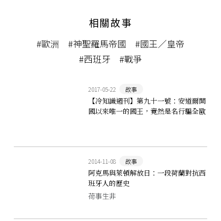
相關故事
#歐洲
#神聖羅馬帝國
#國王／皇帝
#西班牙
#戰爭
2017-05-22
故事
【冷知識週刊】第九十一號：安道爾開
國以來唯一的國王，竟然是名行騙全歐
的騙子！？
2014-11-08
故事
阿克馬與萊頓解放日：一段荷蘭對抗西
班牙人的歷史
荷事生非