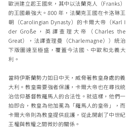
歐洲建立起王國來，其中以法蘭克人（Franks）
的王國最強大。800 年，法蘭克王國在卡洛琳王
朝（Carolingian Dynasty）的卡爾大帝（Karl I
der Große，英譯查理大帝（Charles the
Great），法譯查理曼（Charlemagne））統治
下版圖達至極盛，覆蓋今法國、中歐和北義大
利。
當時伊斯蘭勢力如日中天，威脅著教皇身處的義
大利。教皇需要強者保護，卡爾大帝也在尋找統
治信仰基督教羅馬人的合法性。就這樣，他們一
拍即合，教皇為他加冕為「羅馬人的皇帝」，而
卡爾大帝則為教皇提供庇護，從此開創了中世紀
王權與教權之間微妙的關係。