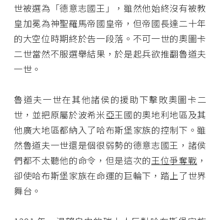
世被選為「德意志國王」，雖然他始終沒有被教
皇加冕為神聖羅馬帝國皇帝，但帝國長達二十年
的大空位時期終於告一段落。不可一世的奧圖卡
二世當然不服選舉結果，於是起兵欲推翻魯道夫
一世。
魯道夫一世在其他諸侯的援助下擊敗奧圖卡二
世，並把原屬於波希米亞王國的奧地利地區及其
他廣大地區都納入了哈布斯堡家族的控制下。雖
然魯道夫一世還是個很弱勢的德意志國王，諸侯
們都不太聽他的命令，但是這次的
王位爭奪戰
，
卻使哈布斯堡家族在命運的巨輪下，踏上了世界
舞台。