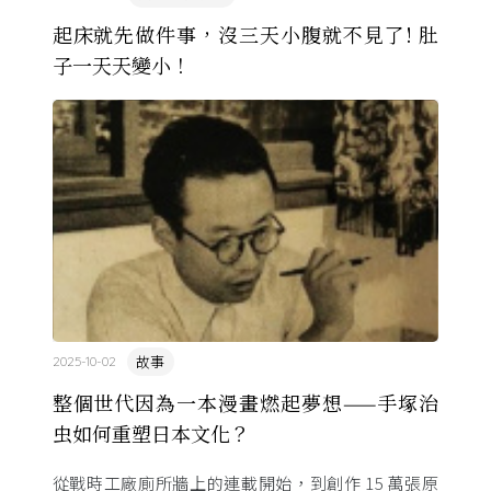
起床就先做件事，沒三天小腹就不見了! 肚
子一天天變小！
故事
2025-10-02
整個世代因為一本漫畫燃起夢想——手塚治
虫如何重塑日本文化？
從戰時工廠廁所牆上的連載開始，到創作 15 萬張原