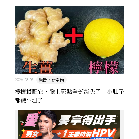
由於臺灣和日本自 1972 年斷交，著作權失去國與國
的協定保護 ...
廣告・新素簡
2026-08-07
檸檬搭配它，臉上斑點全部消失了，小肚子
都變平坦了