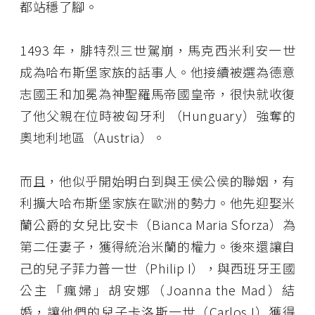
都站穩了腳。
1493 年，腓特烈三世駕崩，馬克西米利安一世
成為哈布斯堡家族的話事人。他接續被選為德意
志國王和加冕為神聖羅馬帝國皇帝，很快就收復
了他父親在位時被匈牙利 （Hunguary）強奪的
奧地利地區（Austria）。
而且，他似乎開始明白到與王侯公侯的聯姻，有
利擴大哈布斯堡家族在歐洲的勢力。他先迎娶米
蘭公爵的女兒比安卡（Bianca Maria Sforza）為
第二任妻子，獲得統治米蘭的權力。後來還讓自
己的兒子菲力普一世（Philip I），與西班牙王國
公主「瘋婦」胡安娜（Joanna the Mad）結
婚，讓他們的兒子卡洛斯一世（Carlos I）獲得