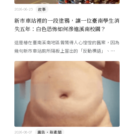
故事
2026-06-23
新市車站裡的一段塗鴉，讓一位臺南學生消
失五年：白色恐怖如何滲進溪南校園？
這是椿在臺南溪南地區曾鬧得人心惶惶的舊案，因為
幾句新市車站廁所隔板上冒出的「反動標語」、一段
字跡相似的筆跡，有著大好前程的青年被逮補了⋯⋯
廣告・新素簡
2026-08-07