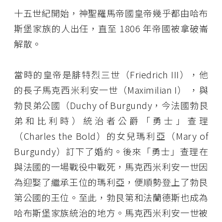
十五世紀開始，神聖羅馬帝國皇帝幾乎都由哈布
斯堡家族的人出任，直至 1806 年帝國被拿破崙
解散。
當時的皇帝是腓特烈三世（Friedrich III），他
的長子馬克西米利安一世（Maximilian I） ，與
勃艮弟公國（Duchy of Burgundy，今法國勃艮
弟和比利時）統治者公爵「勇士」查理
（Charles the Bold）的女兒瑪利亞（Mary of
Burgundy）訂下了婚約。後來「勇士」查理在
與法國的一場戰役中戰死，馬克西米利安一世因
為迎娶了繼承王位的瑪利亞，便順勢登上了勃艮
第公國的王位。至此，勃艮第和法蘭德斯也成為
哈布斯堡家族統治的地方。馬克西米利安一世被