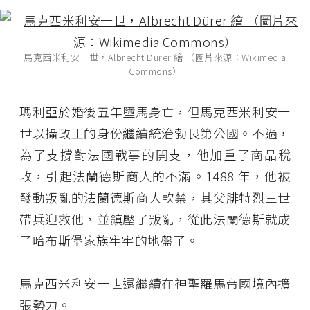
馬克西米利安一世，Albrecht Dürer 繪 （圖片來源：Wikimedia
Commons）
瑪利亞於婚後五年墮馬身亡，但馬克西米利安一
世以攝政王的身份繼續統治勃艮第公國。不過，
為了支撐對法國戰事的開支，他加重了商品稅
收，引起法蘭德斯商人的不滿。1488 年，他被
發動叛亂的法蘭德斯商人軟禁，其父腓特烈三世
帶兵迎救他，並鎮壓了叛亂，從此法蘭德斯就成
了哈布斯堡家族牢牢的地盤了。
馬克西米利安一世還繼續在神聖羅馬帝國境內擴
張勢力。