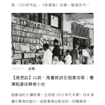
稿、700 部作品，《新寶島》改變一整個世代的命
運。這位「漫畫之神」與昭和時代共生，用一支畫筆
改寫日本的文化 ...
故事
2026-07-17
【漫想誌】以前，漫畫就該在租書店看：臺
灣租書店興衰小史
租書店的大擴張潮，主因是 1970 年代末期，日本漫
畫在臺灣的盛行。這是臺灣出版史的一段驚異奇航。