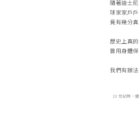
隨著迪士尼
球家家戶戶
竟有幾分真
歷史上真的
曾用身體保
我們有辦法
19 世紀時，