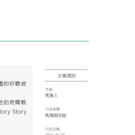
文章資訊
盡的好聽故
作者
馬雅人
他的奇聞軼
刊登專欄
 Story
馬雅國史館
刊登日期