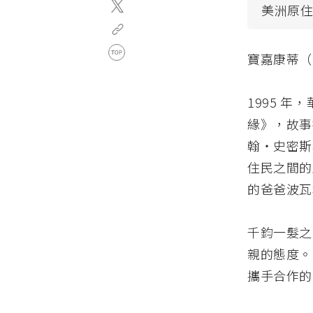
美洲原
寶嘉康蒂（
1995 
緣》，故事
翰・史密斯
住民之間的
的爸爸波瓦
千鈞一髮之
親的態度。
攜手合作的