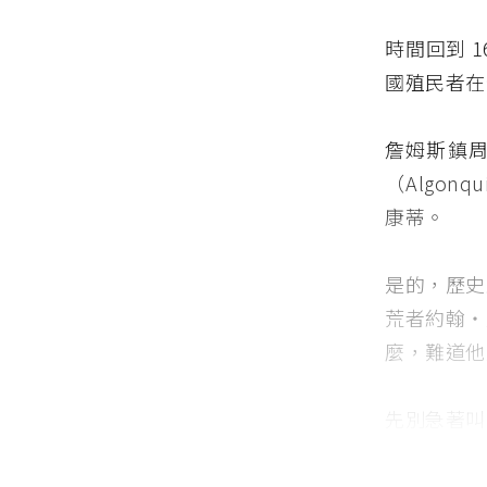
時間回到 
國殖民者在
詹姆斯鎮
（Algo
康蒂。
是的，歷史
荒者約翰・
麼，難道他
先別急著叫