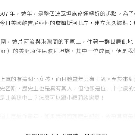
1607 年，這年，是整個波瓦坦族命運轉折的起點。為
今日美國維吉尼亞州的詹姆斯河北岸，建立永久據點：
周圍，這片河流與港灣間的平原上，住著一群世居此地
nquian）的美洲原住民波瓦坦族，其中一位成員，便是
上真的有這個小女孩，而且她當年只有十歲。至於來到
史密斯，歷史上也是真有其人，但他卻是位二十七歲的
是北美孫中山？怎麼可以跟小羅莉談戀愛！
迪士尼還你童年，如果我們回到歷史記載，故事其實是