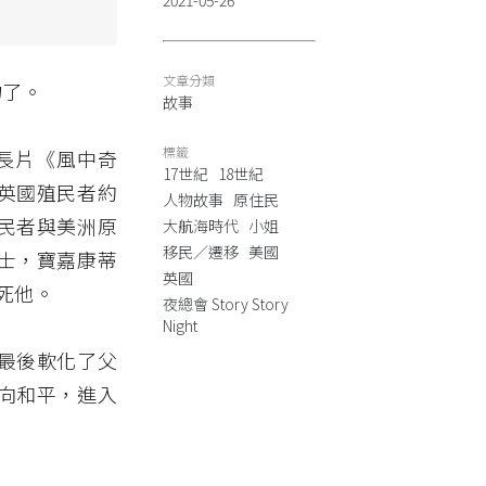
2021-05-26
文章分類
物了。
故事
標籤
畫長片《風中奇
17世紀
18世紀
英國殖民者約
人物故事
原住民
民者與美洲原
大航海時代
小姐
移民／遷移
美國
士，寶嘉康蒂
英國
死他。
夜總會 Story Story
Night
最後軟化了父
向和平，進入