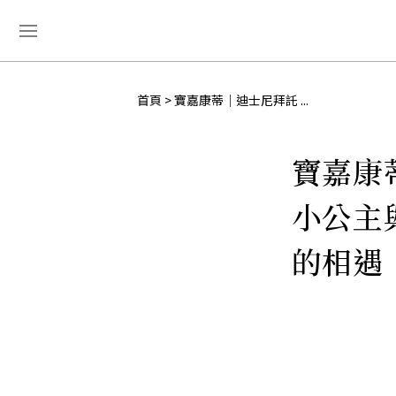
首頁
寶嘉康蒂｜迪士尼拜託 ...
寶嘉康
小公主
的相遇