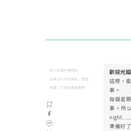
兩人命運的轉捩點
歡迎光
從美洲大地到倫敦：寶嘉康蒂的真實人生
這裡，
尾聲：沈默的寶嘉康蒂
事。
每個星
事。所以
night
準備好