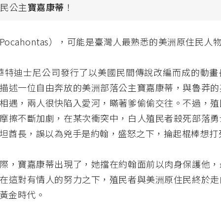
住民公主
寶嘉康蒂
！
Pocahontas），可能是臺灣人最熟悉的美洲原住民人
年，華特迪士尼公司發行了以美國民間傳說改編而成的動
描述一位自由奔放的美洲部落公主寶嘉康蒂，與魯莽的
相遇，兩人很快陷入愛河，瞞著爹偷偷交往。不過，殖
摩擦不斷加劇，在某次衝突中，白人殖民者殺死部落勇
坦酋長，誤以為兇手是約翰，盛怒之下，掄起棍棒想打
際，寶嘉康蒂出現了，她擋在約翰面前以肉身保護他，
在這對有情人的努力之下，殖民者與美洲原住民終於走
黃金時代。