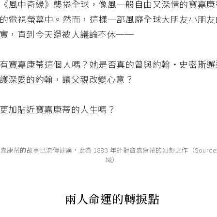
《風中奇緣》襲捲全球，像風一般自由又深情的寶嘉康
的電視螢幕中。然而，這樣一部風靡全球大朋友小朋友
實，直到今天還被人議論不休──
有寶嘉康蒂這個人嗎？她是否真的曾與約翰・史密斯邂
護深愛的約翰，讓父親改變心意？
更加貼近寶嘉康蒂的人生嗎？
寶嘉康蒂的故事已流傳甚廣，此為 1883 年針對寶嘉康蒂的幻想之作（Source
域）
兩人命運的轉捩點