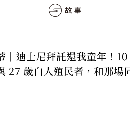
蒂｜迪士尼拜託還我童年！10
與 27 歲白人殖民者，和那場