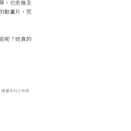
蒂，也走進全
的動畫片，究
逅呢？她真的
: 維基百科公有領