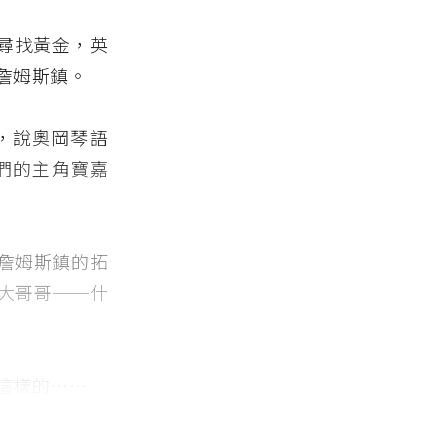
了尋找黃金，英
詹姆斯鎮。
，說奧岡琴語
我們的主角寶嘉
詹姆斯鎮的拓
大哥哥──什
這樣的⋯⋯