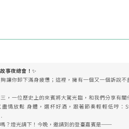
臨故事夜總會！
✨
能夠讓你卸下滿身疲憊；這裡，擁有一個又一個訴說不
期三，一位歷史上的來賓將大駕光臨，和我們分享有關
盡情放鬆 身體，選杯好酒，跟著節奏輕輕低哼：Story
……
了嗎？燈光請下！今晚，邀請到的登臺嘉賓是──