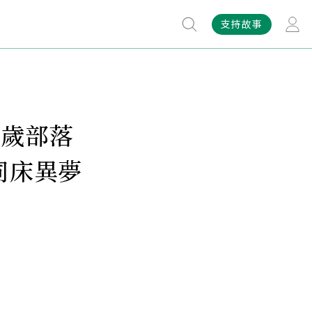
支持故事
 歲部落
同床異夢