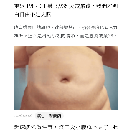
重返 1987：1 萬 3,935 天戒嚴後，我們才明
白自由不是天賦
收音機要申請執照，跳舞被禁止，頭髮長度也有官方
標準。這不是科幻小說的情節，而是臺灣戒嚴38年
的日常。從1982年美國國會聽證，到 1987 年那道解
嚴令，這段歷 ...
廣告・新素簡
2026-08-06
起床就先做件事，沒三天小腹就不見了! 肚