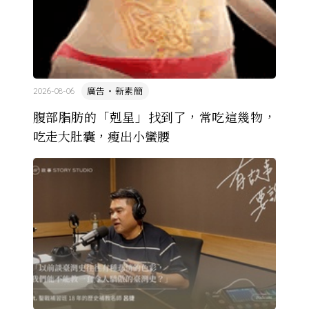
廣告・新素簡
2026-08-06
腹部脂肪的「剋星」找到了，常吃這幾物，
吃走大肚囊，瘦出小蠻腰