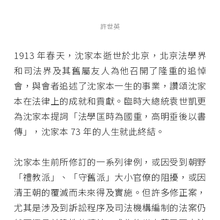
許世英
1913 年春天，沈家本逝世於北京，北京法學界
和司法界及其舊屬友人為他召開了隆重的追悼
會，與會者追述了沈家本一生的事業，讚頌沈家
本在法律上的成就和貢獻。臨時大總統袁世凱更
為沈家本提詞「法學匡時為國重，高明垂後以書
傳」，沈家本 73 年的人生就此終結。
沈家本生前所修訂的一系列律例，或因受到朝野
「禮教派」、「守舊派」大小官僚的阻擾，或因
清王朝的覆滅而未來得及實施。但許多修正案，
尤其是涉及到訴訟程序及司法機構編制的法案仍