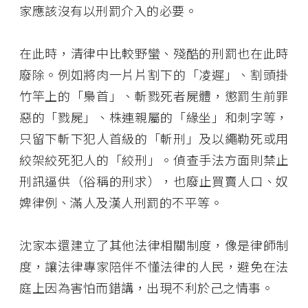
家應該沒有以刑罰介入的必要。
在此時，清律中比較野蠻、殘酷的刑罰也在此時
廢除。例如將肉一片片割下的「凌遲」、割頭掛
竹竿上的「梟首」、斬戮死者屍體，懲罰生前罪
惡的「戮屍」、株連親屬的「緣坐」和刺字等，
只留下斬下犯人首級的「斬刑」及以繩勒死或用
絞架絞死犯人的「絞刑」。偵查手法方面則禁止
刑訊逼供（俗稱的刑求），也廢止買賣人口、奴
婢律例、滿人及漢人刑罰的不平等。
沈家本還建立了其他法律相關制度，像是律師制
度，讓法律專家陪伴不懂法律的人民，避免在法
庭上因為害怕而錯講，出現不利於己之情事。