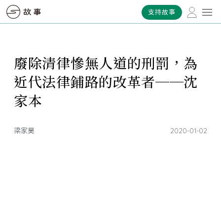
支持故事
廢除清律慘無人道的刑罰，為
近代法律鋪路的改革者──沈
家本
梁家昊
2020-01-02