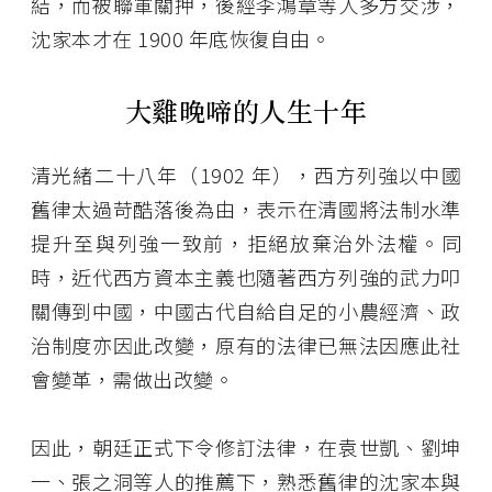
結，而被聯軍關押，後經李鴻章等人多方交涉，
沈家本才在 1900 年底恢復自由。
大雞晚啼的人生十年
清光緒二十八年（1902 年），西方列強以中國
舊律太過苛酷落後為由，表示在清國將法制水準
提升至與列強一致前，拒絕放棄治外法權。同
時，近代西方資本主義也隨著西方列強的武力叩
關傳到中國，中國古代自給自足的小農經濟、政
治制度亦因此改變，原有的法律已無法因應此社
會變革，需做出改變。
因此，朝廷正式下令修訂法律，在袁世凱、劉坤
一、張之洞等人的推薦下，熟悉舊律的沈家本與