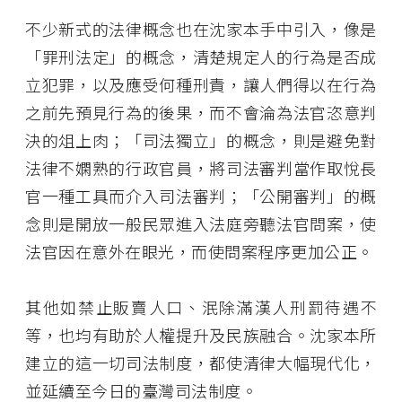
不少新式的法律概念也在沈家本手中引入，像是
「罪刑法定」的概念，清楚規定人的行為是否成
立犯罪，以及應受何種刑責，讓人們得以在行為
之前先預見行為的後果，而不會淪為法官恣意判
決的俎上肉；「司法獨立」的概念，則是避免對
法律不嫻熟的行政官員，將司法審判當作取悅長
官一種工具而介入司法審判；「公開審判」的概
念則是開放一般民眾進入法庭旁聽法官問案，使
法官因在意外在眼光，而使問案程序更加公正。
其他如禁止販賣人口、泯除滿漢人刑罰待遇不
等，也均有助於人權提升及民族融合。沈家本所
建立的這一切司法制度，都使清律大幅現代化，
並延續至今日的臺灣司法制度。