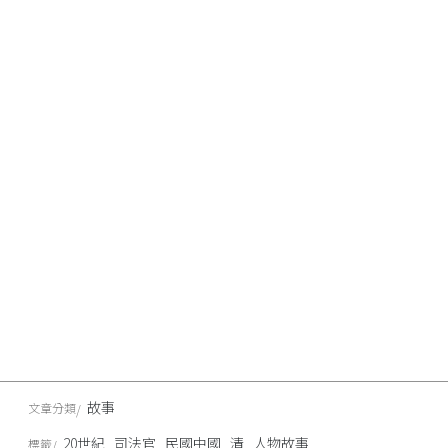
故事
文章分類
20世紀
司法官
民國中國
清
人物故事
標籤