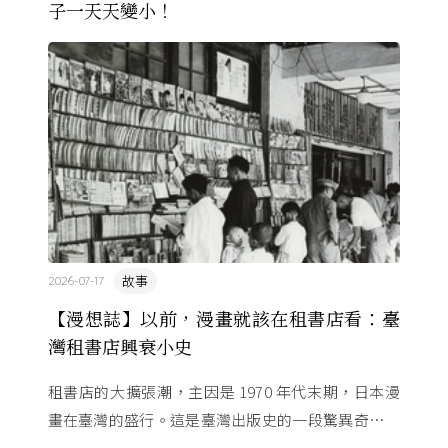
子一天天變小！
故事
2026-07-17
【漫想誌】以前，漫畫就該在租書店看：臺
灣租書店興衰小史
租書店的大擴張潮，主因是 1970 年代末期，日本漫
畫在臺灣的盛行。這是臺灣出版史的一段驚異奇航。
由於臺灣和日本自 1972 年斷交，著作權失去國與國