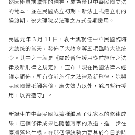
然因極具前瞻性的精神，成為後世中華民國立法
的範本，並在民國成立初期、新法正式建立前的
過渡期，被大理院以法理之方式長期援用。
民國元年 3 月 11 日，袁世凱就任中華民國臨時
大總统的當天，發佈了大赦令等五項臨時大總统
令。其中之一就是《關於暫行援用從前施行之法
律及新刑律之規定》，宣布「現在民國法律未經
議定頒佈，所有從前施行之法律及新刑律，除與
民國國體抵觸各條，應失效力以外，餘均暫行援
用，以資遵守」。
新誕生的中華民國就這樣繼承了沈家本的修律成
果，這個修律成果也隨著蔣家的敗退，進一步在
臺灣落地生根。在那個傳統勢力更甚於今日的時