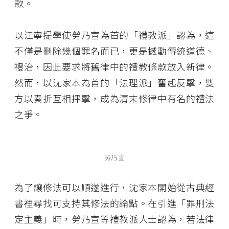
款。
以江寧提學使勞乃宣為首的「禮教派」認為，這
不僅是刪除幾個罪名而已，更是撼動傳統道德、
禮治，因此要求將舊律中的禮教條款放入新律。
然而，以沈家本為首的「法理派」奮起反擊，雙
方以奏折互相抨擊，成為清末修律中有名的禮法
之爭。
勞乃宣
為了讓修法可以順遂進行，沈家本開始從古典經
書裡尋找可支持其修法的論點。在引進「罪刑法
定主義」時，勞乃宣等禮教派人士認為，若法律