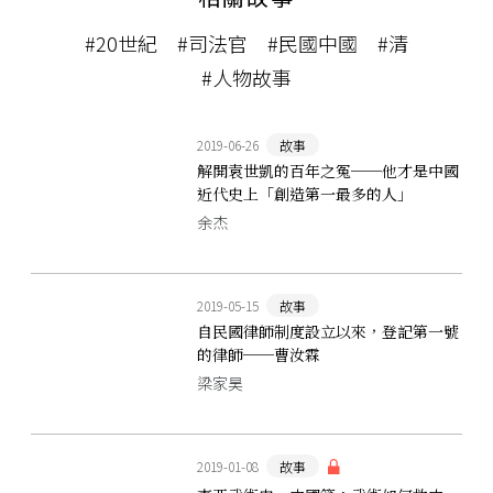
#20世紀
#司法官
#民國中國
#清
#人物故事
2019-06-26
故事
解開袁世凱的百年之冤──他才是中國
近代史上「創造第一最多的人」
余杰
2019-05-15
故事
自民國律師制度設立以來，登記第一號
的律師──曹汝霖
梁家昊
2019-01-08
故事