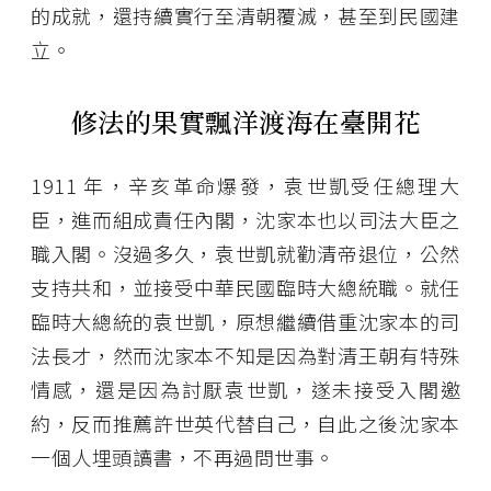
的成就，還持續實行至清朝覆滅，甚至到民國建
立。
修法的果實飄洋渡海在臺開花
1911 年，辛亥革命爆發，袁世凱受任總理大
臣，進而組成責任內閣，沈家本也以司法大臣之
職入閣。沒過多久，袁世凱就勸清帝退位，公然
支持共和，並接受中華民國臨時大總統職。就任
臨時大總統的袁世凱，原想繼續借重沈家本的司
法長才，然而沈家本不知是因為對清王朝有特殊
情感，還是因為討厭袁世凱，遂未接受入閣邀
約，反而推薦許世英代替自己，自此之後沈家本
一個人埋頭讀書，不再過問世事。