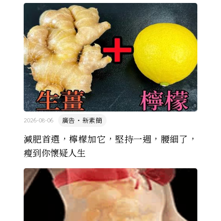
的協定保護 ...
廣告・新素簡
2026-08-06
減肥首選，檸檬加它，堅持一週，腰細了，
瘦到你懷疑人生