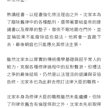
熟讀經書、以經書強化修法理由之外，沈家本為
了廢除舊律中的各種酷刑，還帶著要給皇帝的建
議書以及厚厚的墊子，徹夜不眠地跪在門外，並
宣稱如果不能廢除這些惡法，他將會一直跪下
去，最後朝庭也只能應允其修法主張。
雖然沈家本以厚實的傳統儒學基礎與超乎常人的
毅力，克服各種修律過程中的反對聲浪，但禮法
之爭的最後結局，仍然是以法理派的退讓與妥協
告終，沈家本也為此辭去修訂法律大臣的職務。
沈家本身為修律大臣的職務雖然未能繼續，但除
了刑律依舊含有倫理條款之外，沈家本先前取得