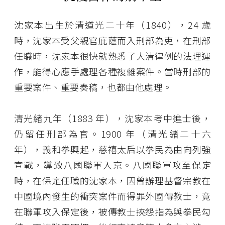
沈家本出生於清道光二十年（1840），24 歲
時，沈家本受父親官庇蔭而入刑部為吏，在刑部
任職時，沈家本很快就熟悉了大清律例的法理運
作，能得心應手處理各種複雜案件。當時刑部的
重要案件、重要奏稿，也都由他處理。
清光緒九年（1883 年），沈家本考中進士後，
仍留任刑部為官。1900 年（清光緒二十六
年），義和拳興起，慈禧太后以拳民為由向列強
宣戰，導致八國聯軍入京。八國聯軍攻至保定
時，在保定任職的沈家本，因曾辦理基督宗教在
中國境內發生的衝突案件而得罪外國傳教士，竟
在聯軍攻入保定後，被傳教士挾怨指為與拳民勾