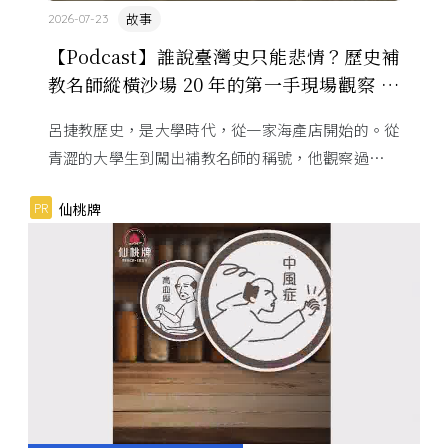
故事
2026-07-23
【Podcast】誰說臺灣史只能悲情？歷史補
教名師縱橫沙場 20 年的第一手現場觀察 ft.
呂捷
呂捷教歷史，是大學時代，從一家海產店開始的。從
青澀的大學生到闖出補教名師的稱號，他觀察過幾十
萬名學生怎麼學歷史，也看著臺灣的歷史教育從課本
PR
仙桃牌
裡幾乎沒有臺灣史，一路 ...