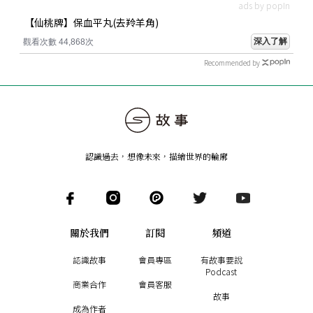
ads by popIn
【仙桃牌】保血平丸(去羚羊角)
深入了解
觀看次數 44,868次
Recommended by
認識過去，想像未來
，
描繪世界的輪廓
關於我們
訂閱
頻道
認識故事
會員專區
有故事要說
Podcast
商業合作
會員客服
故事
成為作者