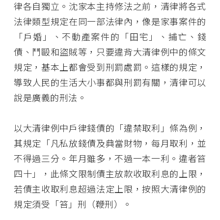
律各自獨立。沈家本主持修法之前，清律將各式
法律類型規定在同一部法律內，像是家事案件的
「戶婚」、不動產案件的「田宅」、捕亡、錢
債、鬥毆和盜賊等，只要違背大清律例中的條文
規定，基本上都會受到刑罰處罰。這樣的規定，
導致人民的生活大小事都與刑罰有關，清律可以
說是廣義的刑法。
以大清律例中戶律錢債的「違禁取利」條為例，
其規定「凡私放錢債及典當財物，每月取利，並
不得過三分。年月雖多，不過一本一利。違者笞
四十」，此條文限制債主放款收取利息的上限，
若債主收取利息超過法定上限，按照大清律例的
規定須受「笞」刑（鞭刑）。