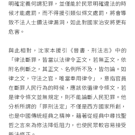
明確定義何謂犯罪，並僅能於民眾明確違法的時
候才能處罰，而不得援引類似條文處罰，將會導
致不法人士鑽法律漏洞，如此對國家治安將更有
危害。
與此相對，沈家本援引《晉書．刑法志》中的
「律法斷罪，皆當以法律令正文，若無正文，依
附名例斷之，其正文、名例所不及，皆勿論。如
律之文，守法之官，唯當奉用律令」，意指官員
在斷罪人民行為的時候，應該依循律令條文，若
是律令條文並無規定，則不能論斷人民犯罪。他
分析所謂的「罪刑法定」不僅是西方國家所創，
也是中國傳統經典之精神，藉著從經典中尋找聖
哲之言來為修法降低阻力，也使民眾較容易接受
新法修正。