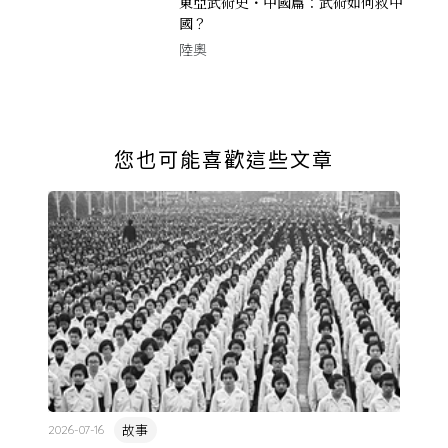
東亞武術史・中國篇：武術如何救中
國？
陸奧
您也可能喜歡這些文章
故事
2026-07-16