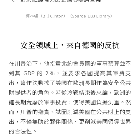
柯林頓（Bill Clinton）（Source:
LBJ Library
）
安全領域上，來自德國的反抗
在川普治下，他指責北約會員國的軍事預算並不
到其 GDP 的 2％，並要求各國提高其軍費支
出，這作法動搖了美國在歐洲長期作為安全公共
財提供者的角色。若從冷戰結束後來論，歐洲的
確長期荒廢於軍事投資，使得美國負擔沉重。然
而，川普的指責、試圖削減美國在公共財上的支
出，不僅無助於夥伴關係、更削減美國領導世界
的合法性。