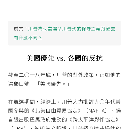
前文：
川普為何當選？川普式的保守主義跟過去
有什麼不同？
美國優先 vs. 各國的反抗
截至二○一八年底，川普的對外政策，正如他的
選舉口號：「美國優先。」
在競選期間，經濟上，川普大力批評九○年代美
國參與的《北美自由貿易協定》（NAFTA）、揚
言退出歐巴馬政府推動的《跨太平洋夥伴協定》
（TPP），誠如前文所述，川普認為這些過往的