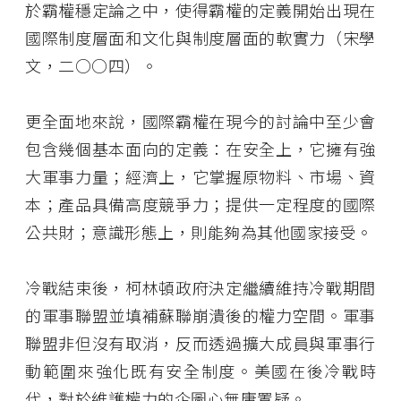
於霸權穩定論之中，使得霸權的定義開始出現在
國際制度層面和文化與制度層面的軟實力（宋學
文，二○○四）。
更全面地來說，國際霸權在現今的討論中至少會
包含幾個基本面向的定義：在安全上，它擁有強
大軍事力量；經濟上，它掌握原物料、市場、資
本；產品具備高度競爭力；提供一定程度的國際
公共財；意識形態上，則能夠為其他國家接受。
冷戰結束後，柯林頓政府決定繼續維持冷戰期間
的軍事聯盟並填補蘇聯崩潰後的權力空間。軍事
聯盟非但沒有取消，反而透過擴大成員與軍事行
動範圍來強化既有安全制度。美國在後冷戰時
代，對於維護權力的企圖心無庸置疑。