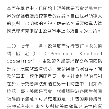
甚而在學界中，已開始出現美國是否會從民主世
界的保護者變成掠奪者的討論。自由世界領導人
的反對，最明顯的例證，便是歐盟重要領導人德
國總理梅克爾提出歐盟軍事上必須自立的言論。
二○一七年十一月，歐盟反而先行簽訂《永久架
構協定》（Permanent Structured
Cooperation），由歐盟內部要求提高各國國防
預算、展開歐盟軍備項目並參與聯合演習等，讓
歐盟軍事一體化邁開重要一步。社會科學的限制
在於，研究者無法知道在另一個時空中，假如希
拉蕊上臺，美國是否會一樣遭逢歐洲各國對美國
領導的不滿意。可以確定的是，川普的非傳統外
交模式勢必引來盟友對於美國領導合法性的質