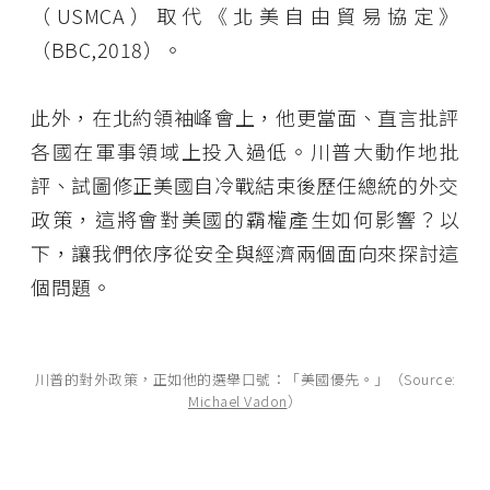
（USMCA）取代《北美自由貿易協定》
（BBC,2018）。
此外，在北約領袖峰會上，他更當面、直言批評
各國在軍事領域上投入過低。川普大動作地批
評、試圖修正美國自冷戰結束後歷任總統的外交
政策，這將會對美國的霸權產生如何影響？以
下，讓我們依序從安全與經濟兩個面向來探討這
個問題。
川普的對外政策，正如他的選舉口號：「美國優先。」（Source:
Michael Vadon
）