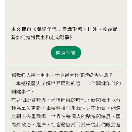
本文摘自《關鍵年代：意識形態、排外、極端局
勢如何摧毀民主和走向戰爭》
購買本書
獨裁強人捲土重來、世界最大經濟體終告失敗？
一本透過歷史了解世界局勢的書，12件關鍵年代的
關鍵事件。
在這個紛亂吵擾、光怪陸離的時代，新聞幾乎以分
秒為單位更新，電視頻道似乎就快要不夠看，網路
又闢出多重戰場，世界在每個人的點指間鋪展，國
內外政治、經濟、社會動態成百成千從我們眼前溜