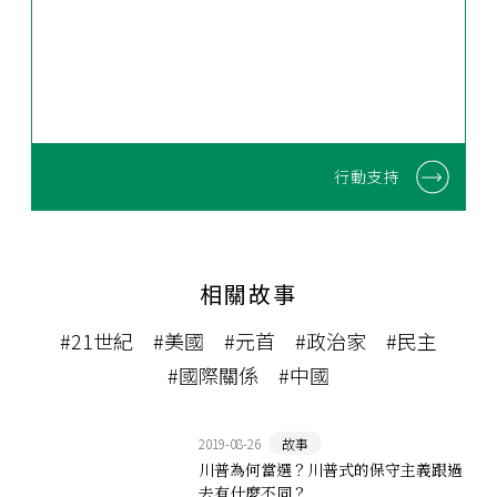
行動支持
相關故事
#21世紀
#美國
#元首
#政治家
#民主
#國際關係
#中國
2019-08-26
故事
川普為何當選？川普式的保守主義跟過
去有什麼不同？