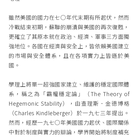
雖然美國的國力在七○年代末期有所起伏，然而
冷戰結束初期，蘇聯的崩潰與美國的再次復甦，
更確立了其原本就在政治、經濟、軍事三方面獨
強地位。各國在經濟與安全上，皆依賴美國建立
的市場與安全體系，且在各項實力上皆遜於美
國。
學理上將單一超強國家建立、維護的穩定國際體
系，稱之為「霸權穩定論」（The Theory of
Hegemonic Stability），由查理斯．金德博格
（Charles Kindleberger）於一九七三年提出。
然而，經歷一九七○年美國國力起伏、國際關係
中對於制度與實力的辯論，學界開始將制度補充