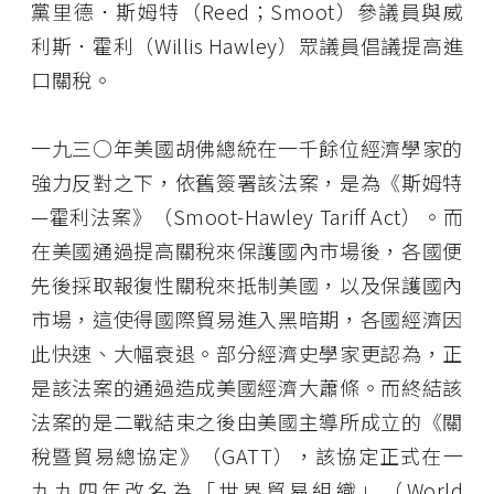
黨里德．斯姆特（Reed；Smoot）參議員與威
利斯．霍利（Willis Hawley）眾議員倡議提高進
口關稅。
一九三○年美國胡佛總統在一千餘位經濟學家的
強力反對之下，依舊簽署該法案，是為《斯姆特
—霍利法案》（Smoot-Hawley Tariff Act）。而
在美國通過提高關稅來保護國內市場後，各國便
先後採取報復性關稅來抵制美國，以及保護國內
市場，這使得國際貿易進入黑暗期，各國經濟因
此快速、大幅衰退。部分經濟史學家更認為，正
是該法案的通過造成美國經濟大蕭條。而終結該
法案的是二戰結束之後由美國主導所成立的《關
稅暨貿易總協定》（GATT），該協定正式在一
九九四年改名為「世界貿易組織」（World