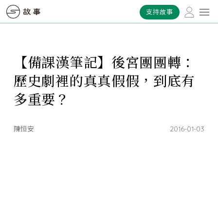
支持故事
【備課漢筆記】後宮團團轉：
歷史劇裡的真真假假，到底有
多重要？
陳恒安
2016-01-03