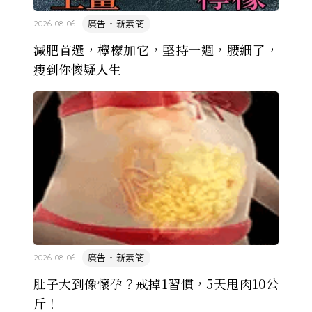
廣告・新素簡
2026-08-06
減肥首選，檸檬加它，堅持一週，腰細了，
瘦到你懷疑人生
廣告・新素簡
2026-08-06
肚子大到像懷孕？戒掉1習慣，5天甩肉10公
斤！