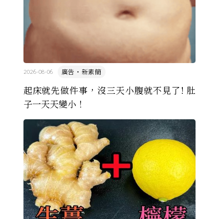
廣告・新素簡
2026-08-06
起床就先做件事，沒三天小腹就不見了! 肚
子一天天變小！