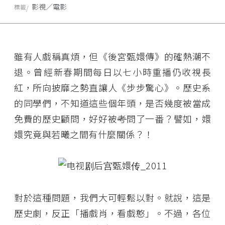
影視／電影
標籤
雖有人戲稱真煩，但《後宮甄嬛傳》的確熱潮不
退。曾經新春期間每日以七小時重播仍收視長
紅，所向披靡之勢直讓人《步步驚心》。歷史系
的同學們，不知道這些個年頭，是否幾度被當成
免費的歷史顧問，好好被
考
問了一番？譬如，嬛
嬛究竟與若曦之間有什麼關係？！
對於這種問題，我們大可輕鬆以對。就說，這是
歷史劇，反正「播戲肖，看戲憨」。不過，各位