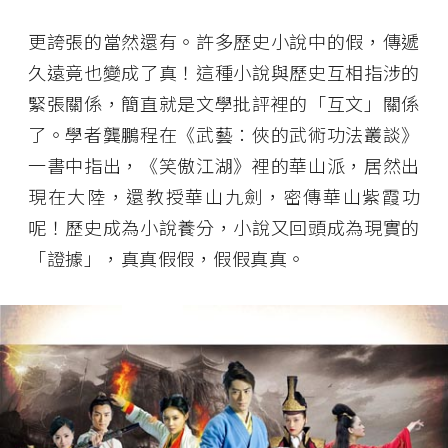
更誇張的當然還有。許多歷史小說中的假，傳遞
久遠竟也變成了真！這種小說與歷史互相指涉的
緊張關係，簡直就是文學批評裡的「互文」關係
了。學者龔鵬程在《武藝：俠的武術功法叢談》
一書中指出，《笑傲江湖》裡的華山派，居然出
現在大陸，還教授華山九劍，密傳華山紫霞功
呢！歷史成為小說養分，小說又回頭成為現實的
「證據」，真真假假，假假真真。