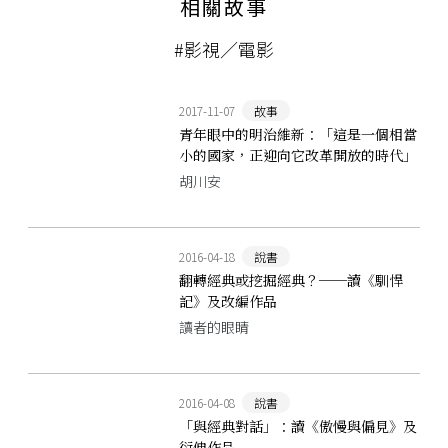
相關故事
#影視／電影
2017-11-07
故事
青年眼中的明治維新：「這是一個相當
小的國家，正迎向它改革開放的時代」
胡川安
2016-04-18
說書
翻轉經典或挖掘經典？──讀《馴悍
記》及改編作品
讀者的眼睛
2016-04-08
說書
「與經典對話」：讀《傲慢與偏見》及
衍伸作品