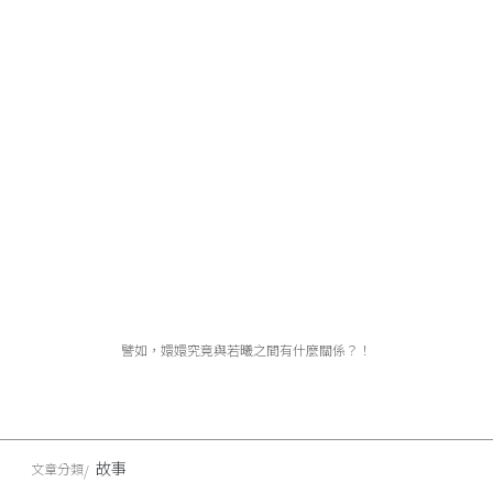
譬如，嬛嬛究竟與若曦之間有什麼關係？！
故事
文章分類