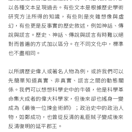
以各種文本呈現過去。有些文本是根據歷史學術
研究方法所得的知識，有些則是夾雜想像與虛
幻，有些更是反事實的歷史敘述，例如神話、傳
說與謊言。歷史、神話、傳說與謊言有時難以絕
對而普遍的方式加以區分。在不同文化中，標準
也不盡相同。
以所謂歷史偉人或著名人物為例，或許我們可以
先簡單知道真實、非真實、謊言之間的動態關
係。我們可以想想科學史中的牛頓，他是科學革
命集大成者的偉大科學家，但後來卻也搖身一變
成為《最後一位煉金術師》；政治史中的政治人
物，如鄭成功，也曾從反清的亂臣賊子變成後來
反清復明的延平郡王。