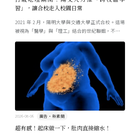
習」，讓合校走入校園日常
2021 年 2 月，陽明大學與交通大學正式合校。這場
被視為「醫學」與「理工」結合的世紀聯姻，不只是
行政整併，更象徵臺灣高等教育跨域融合的新起點。
為了讓不同校區 ...
廣告・新素簡
2026-08-06
超有感！起床做一下，肚肉直接縮水！