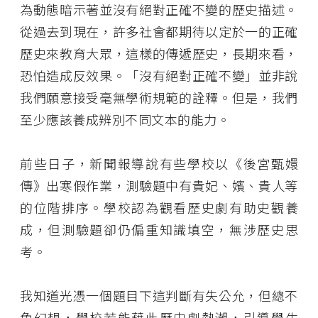
為動態暗示著並沒有絕對正確不變的歷史描述。
從過去到現在，許多社會都期待以定於一的正確
歷史來教育大眾，這樣的傳遞歷史，長期來看，
恐怕造成反效果。「沒有絕對正確不變」並非說
我們願意接受毫無學術規範的詮釋。但是，我們
至少應該養成辨別不同文本的能力。
前些日子，新聞報導說有些學校以《後宮甄嬛
傳》出寒假作業，測驗題中有貴妃、嬪、貴人等
的位階排序。學校認為觀看歷史劇有助史觀養
成，但測驗題卻仍偏重知識填空，無涉歷史思
考。
我知道光憑一個題目下這判斷有失公允，但總不
免幻想，學校若能藉此歷史劇熱潮，引導學生