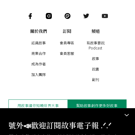
關於我們
訂閱
頻道
認識故事
會員專區
有故事要說
Podcast
商業合作
會員客服
故事
成為作者
說書
加入團隊
副刊
用故事讓你知曉世界大事
幫助故事創作更多好故事
訂閱電子報
贊助支持
號外📣歡迎訂閱故事電子報 .ᐟ‪‪.ᐟ