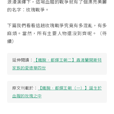
浪漫演繹下，這場血腥的戰爭就有了個漂亮美麗
的名字：玫瑰戰爭。
下篇我們看看這趟玫瑰戰爭究竟有多混亂，有多
麻煩。當然，所有主要人物還沒到齊呢。（待
續）
延伸閱讀：
【鐵腕．都鐸王朝二】肅清蘭開斯特
家族的愛德華四世
原文刊載於：
【鐵腕．都鐸王朝（一）】誕生於
血腥的玫瑰之中