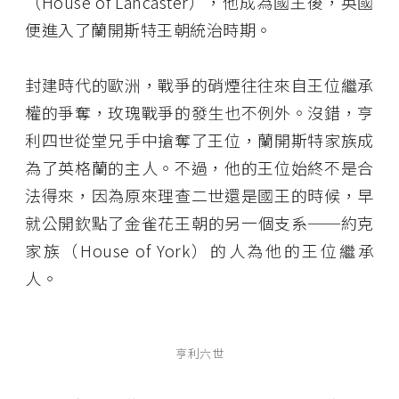
（House of Lancaster），他成為國王後，英國
便進入了蘭開斯特王朝統治時期。
封建時代的歐洲，戰爭的硝煙往往來自王位繼承
權的爭奪，玫瑰戰爭的發生也不例外。沒錯，亨
利四世從堂兄手中搶奪了王位，蘭開斯特家族成
為了英格蘭的主人。不過，他的王位始終不是合
法得來，因為原來理查二世還是國王的時候，早
就公開欽點了金雀花王朝的另一個支系──約克
家族（House of York）的人為他的王位繼承
人。
亨利六世