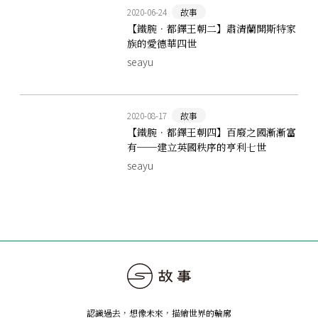
2020-06-24
故事
【鐵腕．都鐸王朝二】肅清蘭開斯特家
族的愛德華四世
seayu
2020-08-17
故事
【鐵腕．都鐸王朝四】百廢之國漸漸富
有──建立英國秩序的亨利七世
seayu
認識過去，想像未來
，
描繪世界的輪廓