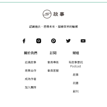
認識過去，想像未來
，
描繪世界的輪廓
關於我們
訂閱
頻道
認識故事
會員專區
有故事要說
Podcast
商業合作
會員客服
故事
成為作者
說書
加入團隊
副刊