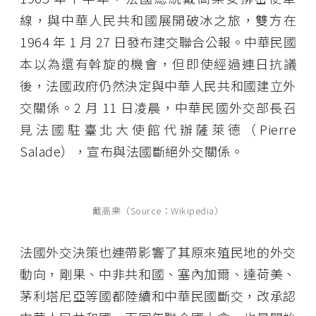
線，與中華人民共和國展開破冰之旅，雙方在
1964 年 1 月 27 日發布建交聯合公報。中華民國
本以為還有斡旋的機會，但即使經過連日抗議
後，法國政府仍然決定與中華人民共和國建立外
交關係。2 月 11 日凌晨，中華民國外交部長召
見法國駐臺北大使館代辦薩萊德（Pierre
Salade），宣布與法國斷絕外交關係。
戴高樂（Source：Wikipedia）
法國外交決策也連帶影響了其原來殖民地的外交
動向，剛果、中非共和國、塞內加爾、達荷美、
茅利塔尼亞等國都陸續和中華民國斷交，改承認