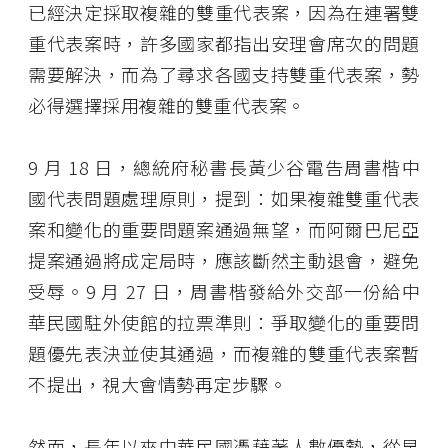
已經決定採取複雜的雙重代表案，因為在連署雙
重代表案時，許多國家都指出安理會席次的問題
需要解決，而為了尋求各國支持雙重代表案，勢
必得選擇採用複雜的雙重代表案。
9 月 18 日，總統府秘書長黃少谷電告周書楷中
國代表問題處理原則，提到：如果複雜雙重代表
案和變化的重要問題案通過無望，而阿爾巴尼亞
提案通過將成定局時，應該斷然主動退會，避免
受辱。9 月 27 日，周書楷發給外交部一份給中
華民國駐外使館的拉票準則：爭取變化的重要問
題優先表決並使其通過，而複雜的雙重代表案暫
不提出，視大會情勢再定步驟。
然而，長年以來中華民國憑藉著人數優勢，從早