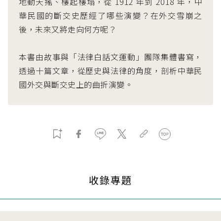
地動天搖、樓起樓塌，從 1912 年到 2018 年，中
華民國的斷交史歷經了哪些演變？在外交雪崩之
後，未來又將走向何方呢？
本書由故事與「法律白話文運動」團隊集體書寫，
透過十篇文章，從歷史與法律的角度，剖析中華民
國外交與斷交史上的曲折演變。
收錄專題