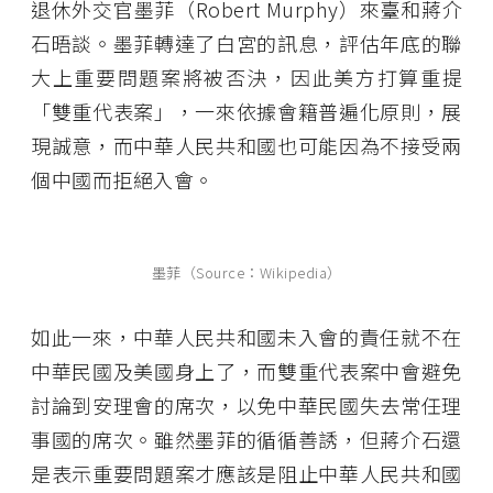
退休外交官墨菲（Robert Murphy）來臺和蔣介
石晤談。墨菲轉達了白宮的訊息，評估年底的聯
大上重要問題案將被否決，因此美方打算重提
「雙重代表案」，一來依據會籍普遍化原則，展
現誠意，而中華人民共和國也可能因為不接受兩
個中國而拒絕入會。
墨菲（Source：Wikipedia）
如此一來，中華人民共和國未入會的責任就不在
中華民國及美國身上了，而雙重代表案中會避免
討論到安理會的席次，以免中華民國失去常任理
事國的席次。雖然墨菲的循循善誘，但蔣介石還
是表示重要問題案才應該是阻止中華人民共和國