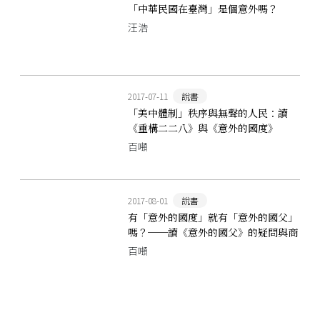
「中華民國在臺灣」是個意外嗎？
汪浩
2017-07-11
說書
「美中體制」秩序與無聲的人民：讀
《重構二二八》與《意外的國度》
百噸
2017-08-01
說書
有「意外的國度」就有「意外的國父」
嗎？──讀《意外的國父》的疑問與商
榷
百噸