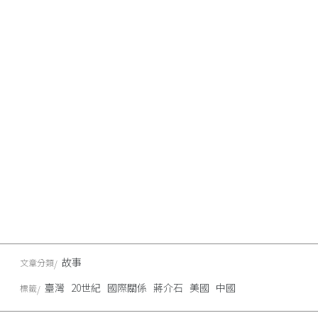
故事
文章分類
臺灣
20世紀
國際關係
蔣介石
美國
中國
標籤