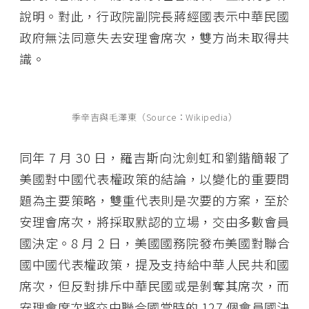
說明。對此，行政院副院長蔣經國表示中華民國
政府無法同意失去安理會席次，雙方尚未取得共
識。
季辛吉與毛澤東（Source：Wikipedia）
同年 7 月 30 日，羅吉斯向沈劍虹和劉鍇簡報了
美國對中國代表權政策的結論，以變化的重要問
題為主要策略，雙重代表則是次要的方案，至於
安理會席次，將採取默認的立場，交由多數會員
國決定。8 月 2 日，美國國務院發布美國對聯合
國中國代表權政策，提及支持給中華人民共和國
席次，但反對排斥中華民國或是剝奪其席次，而
安理會席次將交由聯合國當時的 127 個會員國決