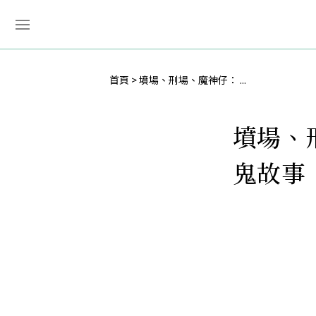
首頁
墳場、刑場、魔神仔： ...
墳場、
鬼故事