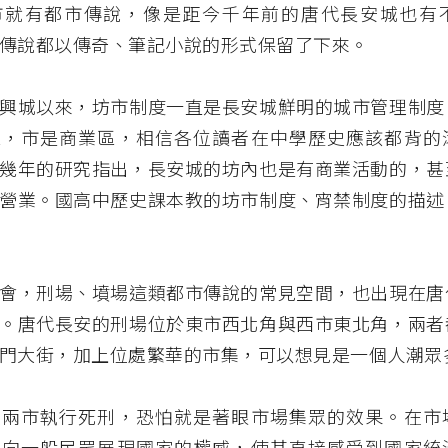
市就有都市傳說，像是距今千年前的唐代長安城也有
傳說都以傳奇、筆記小說的形式保留了下來。
興城以來，坊市制度一直是長安城鮮明的城市管理制度
區，市是商業區，相信各位讀者在中學歷史應該都背的
幾年的研究指出，長安城的坊內也是有商業活動的，甚
營業。國高中歷史課本教的坊市制度、宵禁制度的描述
會，刑場、墳場這類都市傳說的常見空間，也出現在唐
。唐代長安的刑場位於東市西北角與西市東北角，兩者
門大街，加上位處繁華的市集，可以想見是一個人潮眾
在兩市執行死刑，恐怕就是著眼市場集眾的效果。在市
為向一般民眾展現國家的權威，使其直接感受到國家統