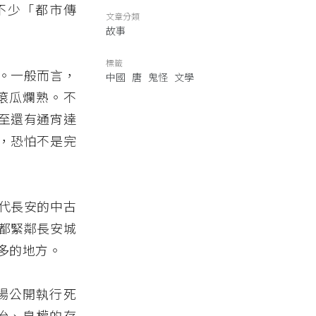
不少「都市傳
文章分類
故事
標籤
。一般而言，
中國
唐
鬼怪
文學
滾瓜爛熟。不
至還有通宵達
，恐怕不是完
代長安的中古
都緊鄰長安城
多的地方。
場公開執行死
治、皇權的存