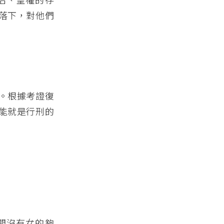
落下，對他們
。根據考證復
能就是行刑的
間沒有女的夠