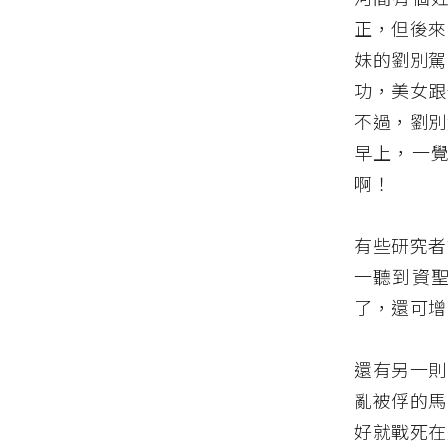
正，但後來
妹的劉別駕
功，美女跟
不過，劉別
早上，一
啊！
有些研究者
一聽到資
了，還可增
還有另一則
亂被俘的馬
好就戰死在