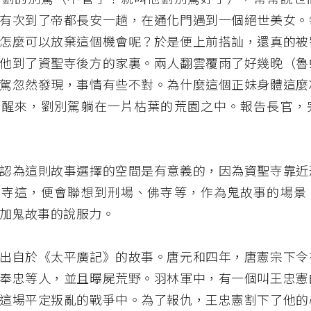
有次到了帝都長安一趟，在通化門遇到一個絕世美女。
怎麼可以放棄這個機會呢？於是便上前搭訕，還真的被
他到了資聖寺後方的家裏。兩人翻雲覆雨了好幾晚（魯
駕忽然發現，事情有些不對。為什麼這個正妹身體這麼
覺醒來，劉別駕躺在一片枯葉的荒園之中。報告長官，
認為這則故事選擇的空間是有意義的，因為資聖寺靠近
聖寺這，便會聯想到刑場、佛寺等，作為鬼故事的場景
加鬼故事的說服力。
出自於《太平廣記》的故事。唐元和四年，唐憲宗下令
奉忠等人，並且曝屍荒野。羽林軍中，有一個叫王忠憲
這場平定叛亂的戰爭中。為了報仇，王忠憲割下了他的