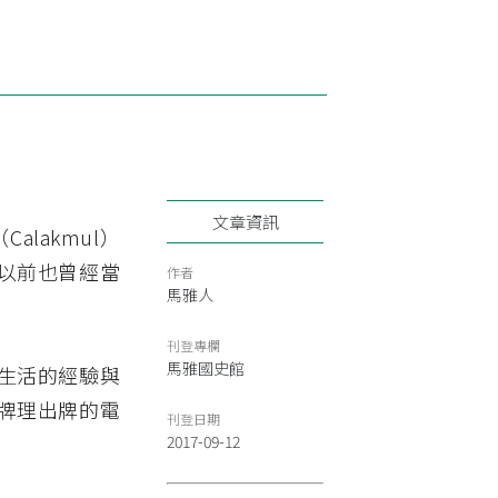
文章資訊
lakmul）
以前也曾經當
作者
馬雅人
刊登專欄
馬雅國史館
生活的經驗與
牌理出牌的電
刊登日期
2017-09-12