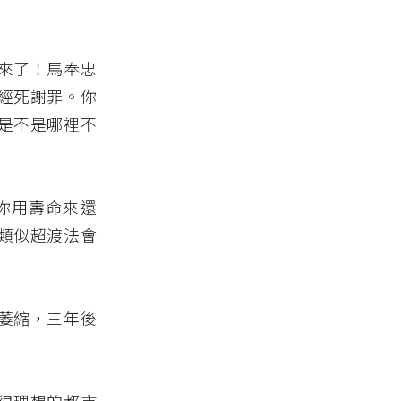
來了！馬奉忠
經死謝罪。你
是不是哪裡不
你用壽命來還
類似超渡法會
萎縮，三年後