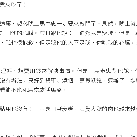
煮來吃了！
這裏，想必晚上馬奉忠一定要來敲門了。果然，晚上就
討回他的心臟。並且跟他說：「雖然我是叛賊，但是已
，我也很抱歉，但是殺他的人不是我，你吃我的心臟，
知理虧，想要用錢來解決事情。但是，馬奉忠對他說，
沒有辦法，只好到資聖寺燒個一萬貫紙錢，還辦了一場
看能不能死馬當成活馬醫。
點用也沒有！王忠憲日漸衰老，兩隻大腿的肉也越來越