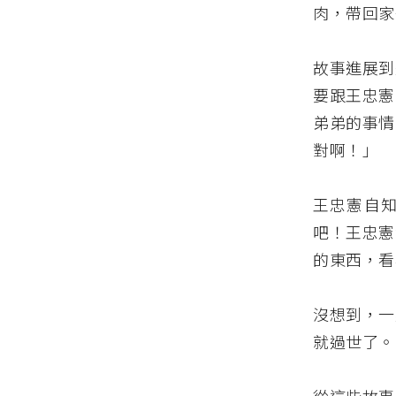
肉，帶回家
故事進展到
要跟王忠憲
弟弟的事情
對啊！」
王忠憲自
吧！王忠憲
的東西，看
沒想到，一
就過世了。