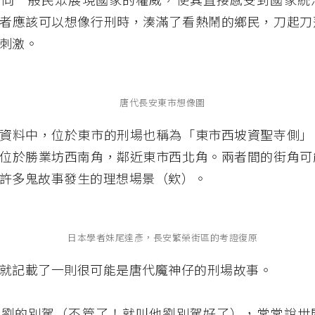
者應該可以想像行刑時，湊滿了看熱鬧的鄉民，刀起刀
刺激。
唐代長安東市想像圖
資料中，位於東市的刑場也稱為「東市西坡資聖寺側」
位於勝業坊西南角，鄰近東市西北角。兩者間的街角可
許多鬼故事發生的理想場景（欸）。
日本學者妹尾達彥，長安繁榮街區的考證復原
就記載了一則很可能是唐代魔神仔的刑場故事。
姓劉的別駕（不管了！就叫他劉別駕好了），常常說世