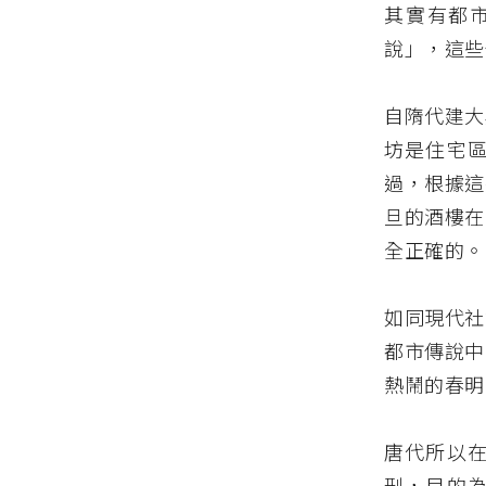
其實有都
說」，這些
自隋代建大
坊是住宅
過，根據這
旦的酒樓在
全正確的。
如同現代社
都市傳說中
熱鬧的春明
唐代所以
刑，目的