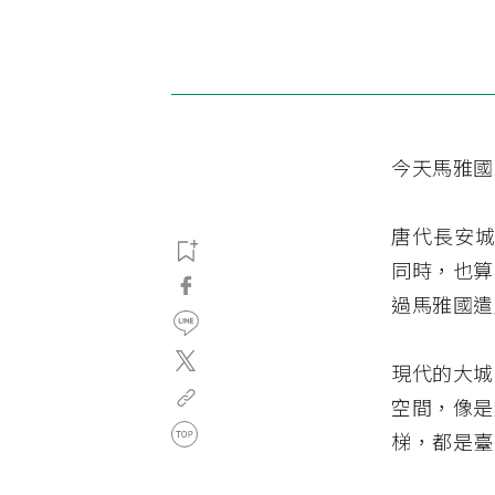
今天馬雅國
唐代長安城
同時，也算
過馬雅國遣
現代的大城
空間，像是
梯，都是臺