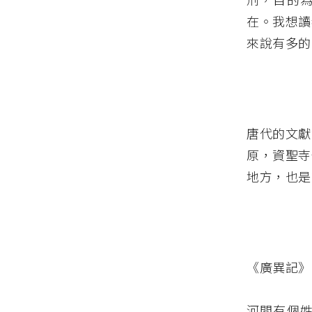
在。我想讀
來說有多的
唐代的文獻
原，資聖寺
地方，也是
《廣異記》
河間有個