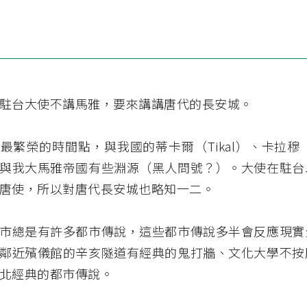
駐台大使不講馬雅，要來講講唐代的長安城。
最繁榮的時間點，與我國的蒂卡爾（Tikal）、卡拉穆（Ca
與我大馬雅帝國有些淵源（黑人問號？）。大使在駐台
唐使，所以對唐代長安城也略知一二。
市總是有許多都市傳說，這些都市傳說多半會反應現實
鄰近殯儀館的辛亥隧道有經典的鬼打牆、文化大學不按
北經典的都市傳說。