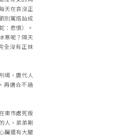
每天在哀沒正
劉別駕搭訕成
蛇：悲憤）。
冰寒呢？隔天
完全沒有正妹
刑場，唐代人
，再適合不過
在東市處死叛
的人，弟弟剛
心臟還有大腿