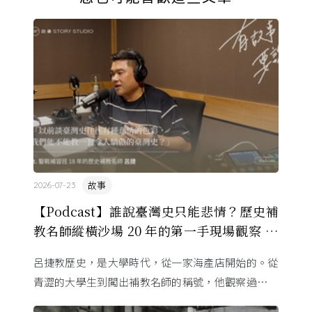
故事
2026-07-23
【Podcast】誰說臺灣史只能悲情？歷史補
教名師縱橫沙場 20 年的第一手現場觀察 ft.
呂捷
呂捷教歷史，是大學時代，從一家海產店開始的。從
青澀的大學生到闖出補教名師的稱號，他觀察過幾十
萬名學生怎麼學歷史，也看著臺灣的歷史教育從課本