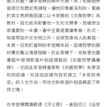
進入校園，讓李登輝的眼界大開，除了他開始學
習德文和歷史等課程，讓他印象最深刻的，莫過
於英文老師島田謹二以卡萊爾的《衣服哲學》為
教材，這也成為影響他一生形式標準、思維想法
很重要的一本書。書中主要是要讓象徵、形式、
制度等如外在衣物之外，去探究身為人的真理、
本質。但對於當時的李登輝來說，這樣哲學的題
材實在難以清楚理解，於此契機下，他無意在圖
書館中發現新渡戶稻造撰寫的《衣服哲學講義
錄》，也因此李登輝重新對《衣服哲學》有更深
刻的認識，包括從認識內容到建立「永恆的肯
定」的人生方向，而他也對新渡戶稻造興起了崇
拜之情。
在李登輝閱讀歌德《浮士德》、倉田百三《出家