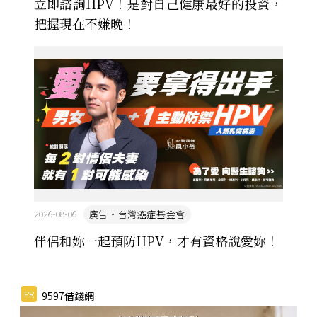
立即諮詢HPV！是對自己健康最好的投資，
把握現在不嫌晚！
廣告・台灣癌症基金會
2026-08-06
伴侶和妳一起預防HPV，才有資格說愛妳！
PR
9597借錢網