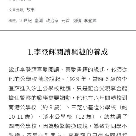
故事
文章分類
20世紀
臺灣
政治家
元首
閱讀
李登輝
標籤
1.李登輝閱讀興趣的養成
說起李登輝喜愛閱讀、喜愛書籍的緣起，必須從
他的公學校階段說起。1929 年，當時 6 歲的李
登輝進入汐止公學校就讀，只是配合父親李金龍
擔任警察的職務需要調動，他也在六年間轉校到
南港公學校（約 9 歲）、三芝小基隆公學校（約
10-11 歲）、淡水公學校（12 歲），總共讀了
四間公學校，因為頻繁轉換環境，導致對同學不
熟識、不易交到朋友，李登輝自己後來回想起