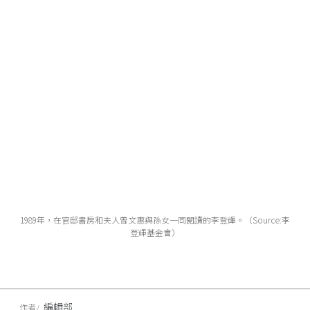
1989年，在官邸書房和夫人曾文惠與孫女一同閱讀的李登輝。（Source:李
登輝基金會）
編輯部
作者