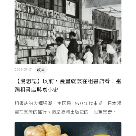
裡幾乎沒有臺灣史，一路 ...
故事
2026-07-17
【漫想誌】以前，漫畫就該在租書店看：臺
灣租書店興衰小史
租書店的大擴張潮，主因是 1970 年代末期，日本漫
畫在臺灣的盛行。這是臺灣出版史的一段驚異奇航。
由於臺灣和日本自 1972 年斷交，著作權失去國與國
的協定保護 ...