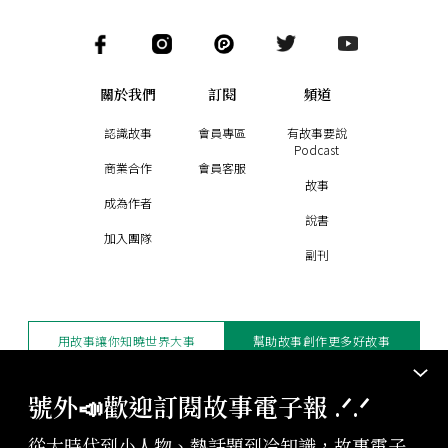
關於我們
訂閱
頻道
認識故事
會員專區
有故事要說
Podcast
商業合作
會員客服
故事
成為作者
說書
加入團隊
副刊
用故事讓你知曉世界大事
幫助故事創作更多好故事
訂閱電子報
贊助支持
號外📣歡迎訂閱故事電子報 .ᐟ‪‪.ᐟ
從大時代到小人物、熱話題到冷知識，故事電子