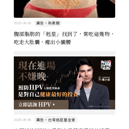
廣告・新素簡
2026-08-06
腹部脂肪的「剋星」找到了，常吃這幾物，
吃走大肚囊，瘦出小蠻腰
廣告・台灣癌症基金會
2026-08-06