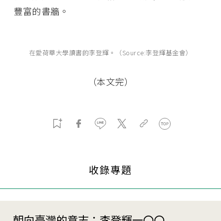
豐富的書牆。
在愛荷華大學讀書的李登輝。（Source:李登輝基金會）
（本文完）
收錄專題
朝向臺灣的意志：李登輝一〇〇