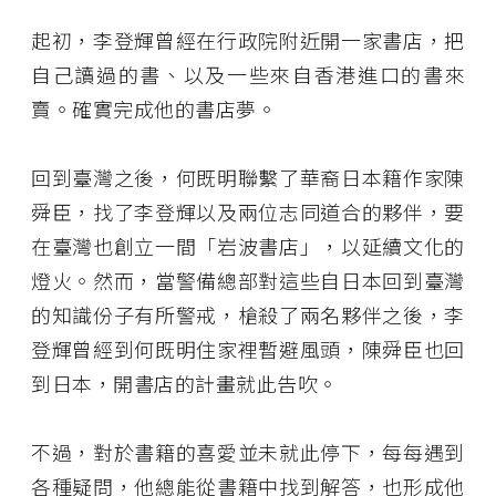
起初，李登輝曾經在行政院附近開一家書店，把
自己讀過的書、以及一些來自香港進口的書來
賣。確實完成他的書店夢。
回到臺灣之後，何既明聯繫了華裔日本籍作家陳
舜臣，找了李登輝以及兩位志同道合的夥伴，要
在臺灣也創立一間「岩波書店」，以延續文化的
燈火。然而，當警備總部對這些自日本回到臺灣
的知識份子有所警戒，槍殺了兩名夥伴之後，李
登輝曾經到何既明住家裡暫避風頭，陳舜臣也回
到日本，開書店的計畫就此告吹。
不過，對於書籍的喜愛並未就此停下，每每遇到
各種疑問，他總能從書籍中找到解答，也形成他