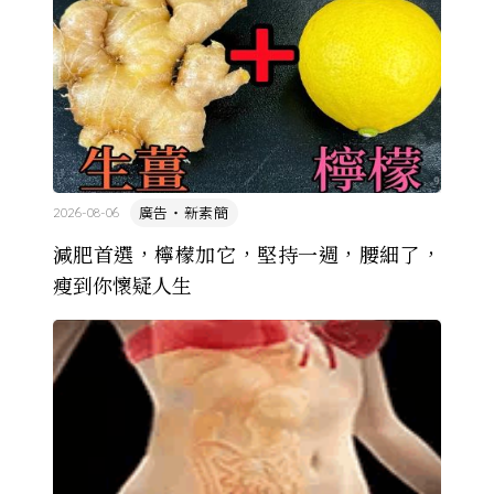
廣告・新素簡
2026-08-06
減肥首選，檸檬加它，堅持一週，腰細了，
瘦到你懷疑人生