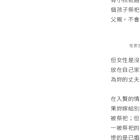
個孩子祭祀
父親，不會
鬼要
但女性是沒
放在自己家
為妳的丈夫
在入贅的情
果妳嫁給別
被祭祀；但
一被祭祀的
慘的是已婚