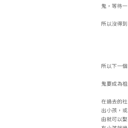
鬼，等待一
所以沒得到
所以下一個
鬼要成為祖
在過去的社
出小孩，或
由就可以娶
有小孩就過