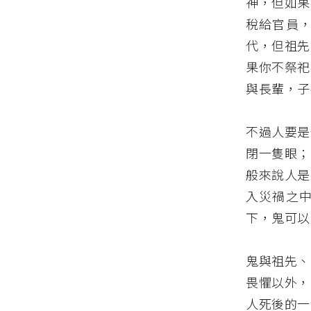
神，但如果
稅給官員
代，但祖先
果你不祭祀
與長輩，子
不過人要是
閉一隻眼；
般來說人是
入災禍之
下，鬼可以
鬼與祖先、
畏懼以外，
人死後的一