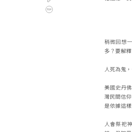
稍微回想
多？要解釋
人死為鬼，
美國史丹佛
灣民間信仰
是依據這樣
人會祭祀