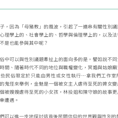
子，因為「母豬教」的風波，引起了一連串有關性別議
心理學上的、社會學上的、哲學與倫理學上的，以及法
不是也能參與其中呢？
俗中可以與性別議題牽扯上的面向多的是，譬如說不同
時間、隨著時代不同的地位與職權變化，冥婚與姑娘廟
哪些民俗限定於只能由男性或女性執行…拿我們工作室
的鬼怪來舉例，金魅是一個被女主人虐待至死的婢女變
個被嫂嫂虐待至死的小女孩，林投姐和陳守娘的故事更
幸遭遇。
們可以進一步地探討這背後民間信仰的世界觀與性別的