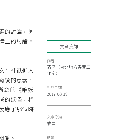
題的討論，甚
律上的討論。
文章資訊
作者
清翔（台北地方異聞工
女性神祇進入
作室）
背後的意義，
刊登日期
所寫的《唯妖
2017-08-19
成的妖怪，椅
反應了那個時
文章分類
故事
關係。
標籤