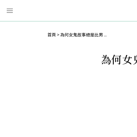
首頁
為何女鬼故事總是比男 ...
為何女