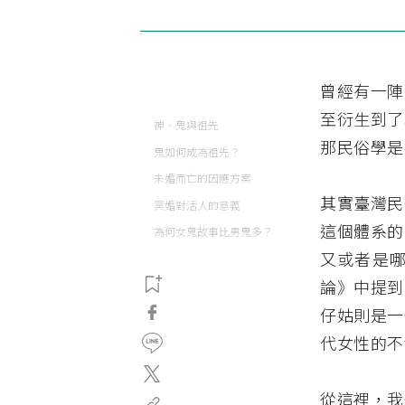
曾經有一陣
至衍生到了
神、鬼與祖先
那民俗學是
鬼如何成為祖先？
未婚而亡的因應方案
其實臺灣民
冥婚對活人的意義
這個體系的
為何女鬼故事比男鬼多？
又或者是
論》中提到
仔姑則是一
代女性的不
從這裡，我