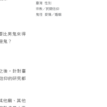
臺灣
性別
宗教／民間信仰
鬼怪
愛情／婚姻
要比男鬼來得
是鬼？
查之後，針對臺
信仰的研究都
其他廟、其他