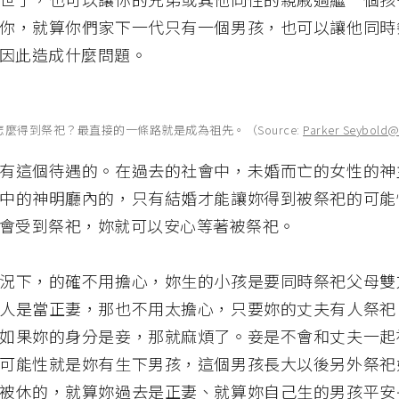
你，就算你們家下一代只有一個男孩，也可以讓他同時
因此造成什麼問題。
怎麼得到祭祀？最直接的一條路就是成為祖先。（Source:
Parker Seybold@
有這個待遇的。在過去的社會中，未婚而亡的女性的神
中的神明廳內的，只有結婚才能讓妳得到被祭祀的可能
會受到祭祀，妳就可以安心等著被祭祀。
況下，的確不用擔心，妳生的小孩是要同時祭祀父母雙
人是當正妻，那也不用太擔心，只要妳的丈夫有人祭祀
如果妳的身分是妾，那就麻煩了。妾是不會和丈夫一起
可能性就是妳有生下男孩，這個男孩長大以後另外祭祀
被休的，就算妳過去是正妻、就算妳自己生的男孩平安