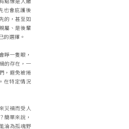
有點像是人繳
先也會庇護後
先的，甚至如
親屬、是後輩
己的選擇。
會睜一隻眼，
禍的存在，一
們，避免被捲
。在特定情況
來災禍而受人
？簡單來說，
能淪為孤魂野