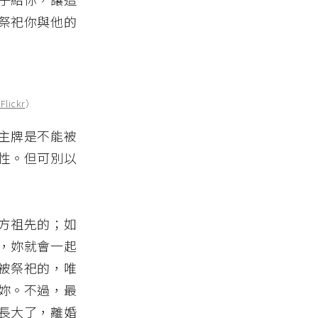
祭祀你與他的
Flickr
）
主牌是不能被
性。但可別以
方祖先的；如
，妳就會一起
被祭祀的，唯
妳。不過，最
長大了，離婚