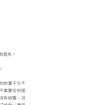
為祖先。
。
你的妻子生不
不需要任何理
沒有結婚、沒
子給你，讓這