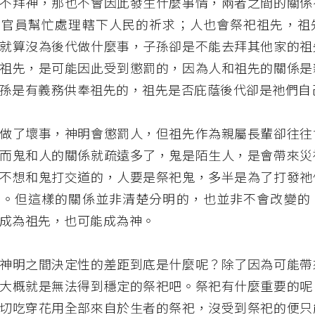
不拜神，那也不會因此發生什麼事情，兩者之間的關係
，官員幫忙處理轄下人民的祈求；人也會祭祀祖先，祖
就算沒為後代做什麼事，子孫卻是不能去拜其他家的祖
祖先，是可能因此受到懲罰的，因為人和祖先的關係是
孫是有義務供奉祖先的，祖先是否庇蔭後代卻是祂們自
做了壞事，神明會懲罰人，但祖先作為親屬長輩卻往往
而鬼和人的關係就疏遠多了，鬼是陌生人，是會帶來災
不想和鬼打交道的，人要是祭祀鬼，多半是為了打發祂
中。但這樣的關係並非清楚分明的，也並非不會改變的
成為祖先，也可能成為神。
神明之間決定性的差距到底是什麼呢？除了因為可能帶
大概就是無法得到穩定的祭祀吧。祭祀有什麼重要的呢
切吃穿花用全部來自於生者的祭祀，沒受到祭祀的便只