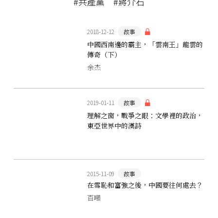
#共產黨
#蔣介石
2018-12-12
故事
中國西南邊的霸主，「雲南王」龍雲的
傳奇（下）
余杰
2019-01-11
故事
理解之窗，戰爭之眼：文學裡的政治，
東亞世界中的漢詩
2015-11-09
故事
在雪恥和富強之後，中國要往何處去？
百噸