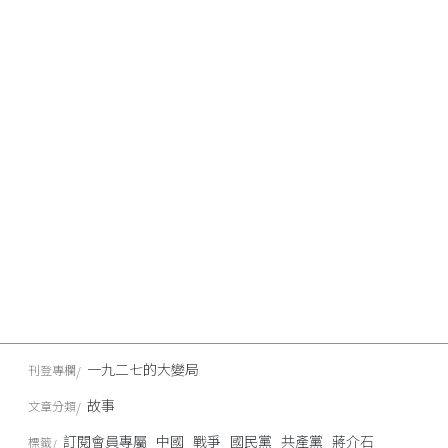
一九二七的大變局
刊登專欄
故事
文章分類
訂閱會員專屬
中國
戰爭
國民黨
共產黨
蔣介石
標籤