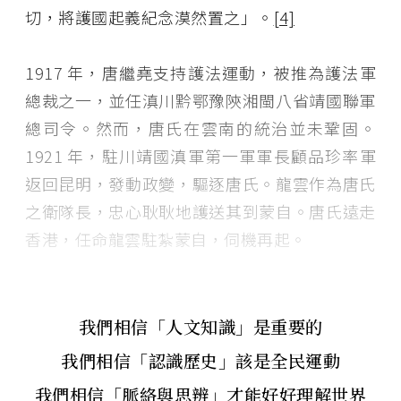
切，將護國起義紀念漠然置之」。
[4]
1917 年，唐繼堯支持護法運動，被推為護法軍
總裁之一，並任滇川黔鄂豫陝湘閩八省靖國聯軍
總司令。然而，唐氏在雲南的統治並未鞏固。
1921 年，駐川靖國滇軍第一軍軍長顧品珍率軍
返回昆明，發動政變，驅逐唐氏。龍雲作為唐氏
之衛隊長，忠心耿耿地護送其到蒙自。唐氏遠走
香港，任命龍雲駐紮蒙自，伺機再起。
我們相信「人文知識」是重要的
我們相信「認識歷史」該是全民運動
我們相信「脈絡與思辨」才能好好理解世界