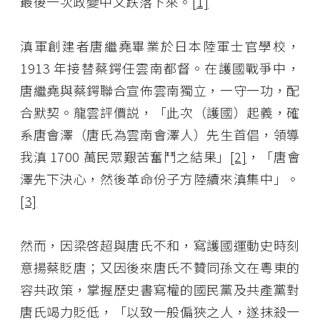
最後一次政變中又跌落下來。
[1]
滇軍創建者唐繼堯畢業於日本陸軍士官學校，
1913 年接替蔡鍔任雲南都督。在護國戰爭中，
唐繼堯與蔡鍔聯合宣佈雲南獨立，一守一功，配
合默契。龍雲評價説，「此次（護國）起義，確
系唐會澤（唐氏為雲南會澤人）先生首倡，領導
我滇 1700 萬民眾艱苦奮鬥之結果」
[2]
，「唐會
澤先下決心，然後革命份子方陸續來滇集中」。
[3]
然而，因梁啓超與唐氏不和，寫護國運動史時刻
意揚蔡貶唐；又因後來唐氏不贊同孫文在粵東的
容共政策，掌握歷史書寫權的國民黨及共產黨對
唐氏竭力貶低，「以致一般偏狹之人，遂抹殺一