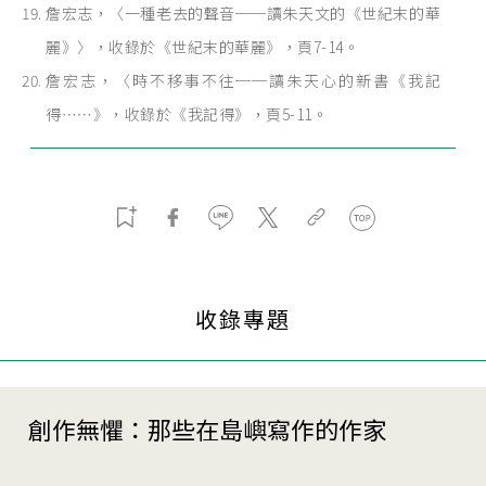
詹宏志，〈一種老去的聲音──讀朱天文的《世紀末的華
麗》〉，收錄於《世紀末的華麗》，頁7-14。
詹宏志，〈時不移事不往──讀朱天心的新書《我記
得⋯⋯》，收錄於《我記得》，頁5-11。
收錄專題
創作無懼：那些在島嶼寫作的作家