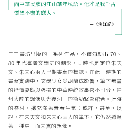
向中華民族的江山華年私語。他才是我千古
懷想不盡的戀人。
—《淡江記》
三三書坊出版的一系列作品，不僅勾勒出 70、
80 年代臺灣文學史的側影，同時也是定位朱天
文、朱天心兩人早期書寫的標誌。在此一時期的
書寫實踐中，文學少女受胡蘭成影響，筆下無盡
的抒情姿態與張揚的中華傳統敘事密不可分，神
州大陸的想像與光復河山的衝勁緊緊綰合。此時
的眷村，還充滿著青春生氣；或許，甚至可以
說，在朱天文和朱天心兩人的筆下，它仍然透顯
著一種專一而天真的想像。