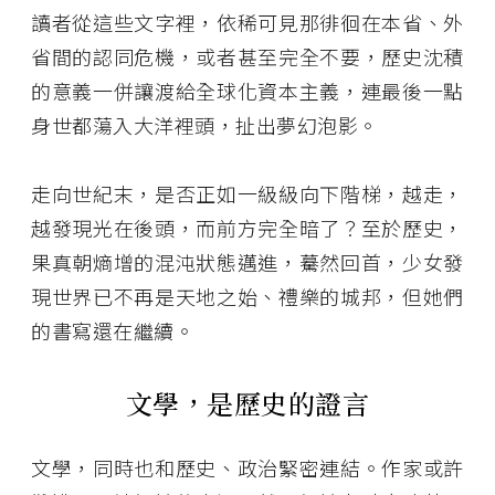
讀者從這些文字裡，依稀可見那徘徊在本省、外
省間的認同危機，或者甚至完全不要，歷史沈積
的意義一併讓渡給全球化資本主義，連最後一點
身世都蕩入大洋裡頭，扯出夢幻泡影。
走向世紀末，是否正如一級級向下階梯，越走，
越發現光在後頭，而前方完全暗了？至於歷史，
果真朝熵增的混沌狀態邁進，驀然回首，少女發
現世界已不再是天地之始、禮樂的城邦，但她們
的書寫還在繼續。
文學，是歷史的證言
文學，同時也和歷史、政治緊密連結。作家或許