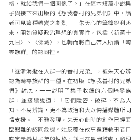
格，就給我們一個圖像了。」在這本短篇小說集
子與接下來出版的《想我眷村的兄弟們》中，讀
者可見這種轉變之劇烈──朱天心的筆鋒銳利起
來，開始質疑政治理想的真實性，包括〈新黨十
九日〉、〈佛滅〉，也轉而將自己帶入所謂「畸
零族群」的認同裡。
「逐漸消逝在人群中的眷村兄弟」，被朱天心辨
認為畸零族群的一種。在初版《想我眷村的兄弟
們》封底，一一說明了集子收錄的六個畸零族
群，並接續說道：「它們隱密、破碎、不為人
知、不易辨識，更不為政治和大眾傳播媒體所同
情支援。」不難發現，朱天心此時的創作已經面
臨艱難的認同危機。她反覆在故事裡藉敘事者口
吻定義眷村子弟的性格，並且在最幽微處，發現