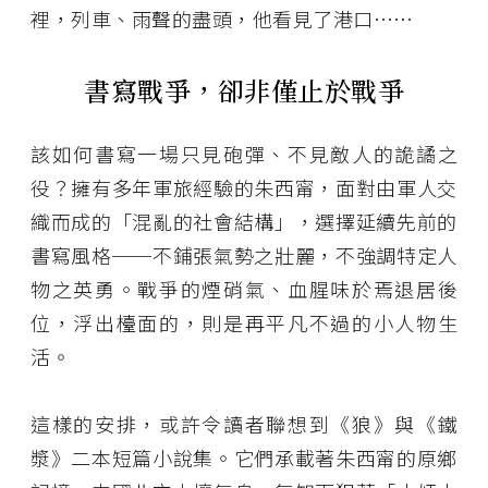
裡，列車、雨聲的盡頭，他看見了港口⋯⋯
書寫戰爭，卻非僅止於戰爭
該如何書寫一場只見砲彈、不見敵人的詭譎之
役？擁有多年軍旅經驗的朱西甯，面對由軍人交
織而成的「混亂的社會結構」，選擇延續先前的
書寫風格──不鋪張氣勢之壯麗，不強調特定人
物之英勇。戰爭的煙硝氣、血腥味於焉退居後
位，浮出檯面的，則是再平凡不過的小人物生
活。
這樣的安排，或許令讀者聯想到《狼》與《鐵
漿》二本短篇小說集。它們承載著朱西甯的原鄉