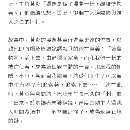
此，主角黃炎「還像是做了場夢一樣，繼續恍惚
著。」他繼續思想、遊蕩，徘徊在人道關懷與婦
人之仁的掙扎。
故事中，黃炎的漫遊甚至行進至更遠的位置，以
致他即將觸及周遭詭譎戰爭的內在意義：「這獵
物將可活下去，由野獵而家畜，而和我們一樣的
被信任著，成為這個戰鬥體的一員，那麼我的惻
隱，不忍，甚而自我鄙夷，將從何而生？可以無
中生有嗎？他追索著，追索下去⋯⋯」就在此
時，黃炎無意間將下巴那顆生長已久的「刺」摳
了出來。於是讀者未獲結論，再度跟隨主人翁跳
入時間漩渦中──解答被延擱了，成為永無止境
的謎。