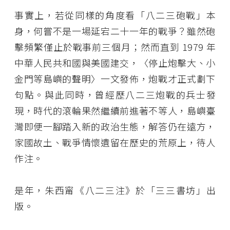
事實上，若從同樣的角度看「八二三砲戰」本
身，何嘗不是一場延宕二十一年的戰爭？雖然砲
擊頻繁僅止於戰事前三個月；然而直到 1979 年
中華人民共和國與美國建交，〈停止炮擊大、小
金門等島嶼的聲明〉一文發佈，炮戰才正式劃下
句點。與此同時，曾經歷八二三炮戰的兵士發
現，時代的滾輪果然繼續前進著不等人，島嶼臺
灣即便一腳踏入新的政治生態，解答仍在遠方，
家國故土、戰爭情懷遺留在歷史的荒原上，待人
作注。
是年，朱西甯《八二三注》於「三三書坊」出
版。