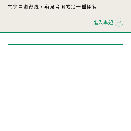
文學自幽微處，窺見島嶼的另一種樣貌
進入專題