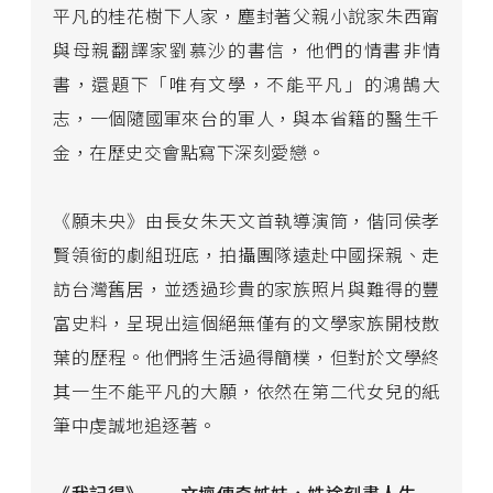
平凡的桂花樹下人家，塵封著父親小說家朱西甯
與母親翻譯家劉慕沙的書信，他們的情書非情
書，還題下「唯有文學，不能平凡」的鴻鵠大
志，一個隨國軍來台的軍人，與本省籍的醫生千
金，在歷史交會點寫下深刻愛戀。
《願未央》由長女朱天文首執導演筒，偕同侯孝
賢領銜的劇組班底，拍攝團隊遠赴中國探親、走
訪台灣舊居，並透過珍貴的家族照片與難得的豐
富史料，呈現出這個絕無僅有的文學家族開枝散
葉的歷程。他們將生活過得簡樸，但對於文學終
其一生不能平凡的大願，依然在第二代女兒的紙
筆中虔誠地追逐著。