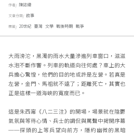
陳誌緯
作者
故事
文章分類
20世紀
臺灣
文學
戰後時期
戰爭
標籤
大雨滂沱，黑濁的雨水大量滲進列車窗口，滋滋
水泡不斷作響。列車的軌道向往何處？車上的大
兵擔心驚惶，他們的目的地或許是左營。若真是
左營，金門、馬祖就不遠了；距離死亡，其實也
正是這樣一道海峽的寬度而已。
這是朱西甯《八二三注》的開場，場景就在陰鬱
氣氛與等待心情、兵士的調侃與罵聲中揭開序幕
──探頭的上等兵望向前方，隱約幽微的黑暗