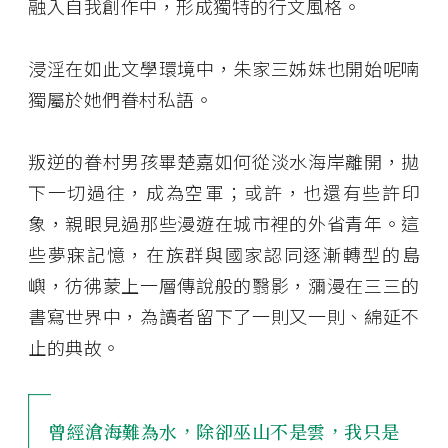
融入自我創作中，形成獨特的行文風格。
浸淫在如此文學環境中，朱家三姊妹也開始呢喃
獨屬於她們眷村私語。
叛逆的眷村男孩畢楚嘉如何從淡水海岸離開，拋
下一切過往，成為空軍；或許，也還有些許印
象，親眼見過那些漫遊在城市裡的外省青年。這
些夢寐記憶，在族群與國家認同逐漸轉型的島
嶼，彷彿蒙上一層傳說般的翳影，瀰漫在三三的
書寫世界中，為讀者留下了一則又一則、綿延不
止的典故。
曾經滄海難為水，除卻巫山不是雲，我只是