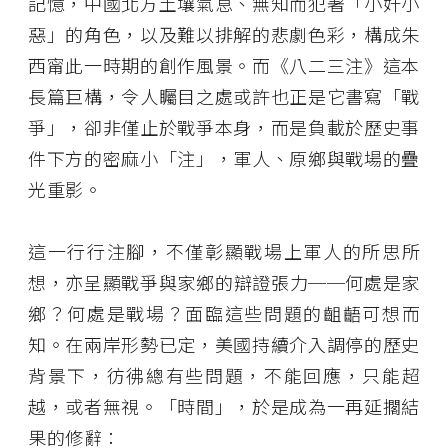
記憶，中國北方土壤氣息、無知而犯著「小奸小
惡」的角色，以及難以排解的悲劇色彩，構成朱
西甯此一時期的創作風景。而《八二三注》這本
長篇巨構，令人矚目之處或許也正是它書寫「戰
爭」，卻非僅止於戰爭本身，而是負載於歷史事
件下方的密麻小「注」，軍人、原鄉與戰場的疊
光重影。
這一行行注腳，不僅彰顯戰場上軍人的所思所
想，亦呈顯戰爭與家鄉的辯證張力──何處是家
鄉？何處是戰場？面臨這些問題的齟齬可想而
知。在兩岸形勢已定，美國持續介入調停的歷史
背景下，彷彿總有些問題，不能回應，只能超
越，或者無視。「時間」，於是成為一再延擱結
果的修辭：