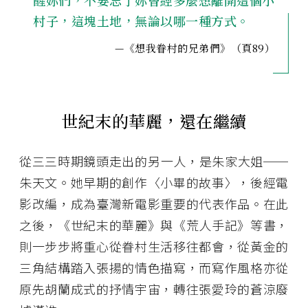
醒妳們，不要忘了妳曾經多麼想離開這個小
村子，這塊土地，無論以哪一種方式。
—《想我眷村的兄弟們》（頁89）
世紀末的華麗，還在繼續
從三三時期鏡頭走出的另一人，是朱家大姐──
朱天文。她早期的創作〈小畢的故事〉，後經電
影改編，成為臺灣新電影重要的代表作品。在此
之後，《世紀末的華麗》與《荒人手記》等書，
則一步步將重心從眷村生活移往都會，從黃金的
三角結構踏入張揚的情色描寫，而寫作風格亦從
原先胡蘭成式的抒情宇宙，轉往張愛玲的蒼涼廢