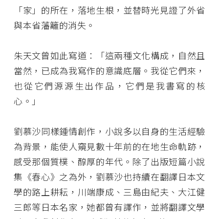
「家」的所在，落地生根，並替時光見證了外省
與本省藩籬的消失。
朱天文曾如此寫道：「這兩種文化構成，自然且
當然，已成為我寫作的意識底層。我從它們來，
也從它們源源生出作品，它們是我書寫的核
心。」
劉慕沙同樣鍾情創作，小說多以自身的生活經驗
為背景，能使人窺見數十年前的在地生命軌跡，
感受那個質樸、醇厚的年代。除了出版短篇小說
集《春心》之為外，劉慕沙也持續在翻譯日本文
學的路上耕耘，川端康成、三島由紀夫、大江健
三郎等日本名家，她都曾有譯作，並將翻譯文學