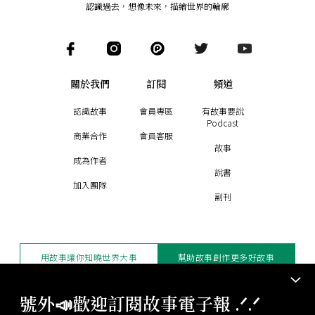
認識過去，想像未來
，
描繪世界的輪廓
關於我們
訂閱
頻道
認識故事
會員專區
有故事要說
Podcast
商業合作
會員客服
故事
成為作者
說書
加入團隊
副刊
用故事讓你知曉世界大事
幫助故事創作更多好故事
訂閱電子報
贊助支持
號外📣歡迎訂閱故事電子報 .ᐟ‪‪.ᐟ