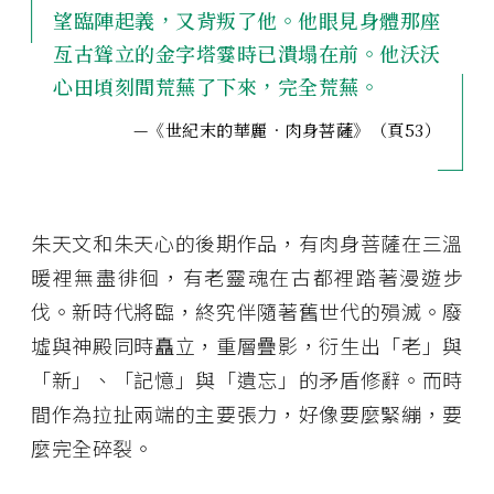
望臨陣起義，又背叛了他。他眼見身體那座
亙古聳立的金字塔霎時已潰塌在前。他沃沃
心田頃刻間荒蕪了下來，完全荒蕪。
—《世紀末的華麗．肉身菩薩》（頁53）
朱天文和朱天心的後期作品，有肉身菩薩在三溫
暖裡無盡徘徊，有老靈魂在古都裡踏著漫遊步
伐。新時代將臨，終究伴隨著舊世代的殞滅。廢
墟與神殿同時矗立，重層疊影，衍生出「老」與
「新」、「記憶」與「遺忘」的矛盾修辭。而時
間作為拉扯兩端的主要張力，好像要麼緊繃，要
麼完全碎裂。