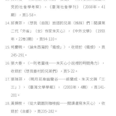
究的社會學考察〉，《臺灣社會學刊》（2008年，41
期），頁1-58。
邱貴芬，〈想我（自我）放逐的兄弟（姊妹）們：閱讀第
二代「外省」（女）作家朱天心〉，《中外文學》（1993
年，22卷3期），頁94-110。
柯慶明，〈論朱西甯的「鐵漿」〉，收錄於《鐵漿》，頁
245-291。
張大春，〈一則老靈魂──朱天心小說裡的時間角力〉，
收錄於《想我眷村的兄弟們》，頁5-22。
張瑞芬，〈明月前身幽蘭谷──胡蘭成、朱天文與「三
三」〉，《臺灣文學學報》，（2003年，4期），頁141-
201。
黃錦樹，〈從大觀園到咖啡館──閱讀書寫朱天心〉，收
錄於《古都》，頁235-282。