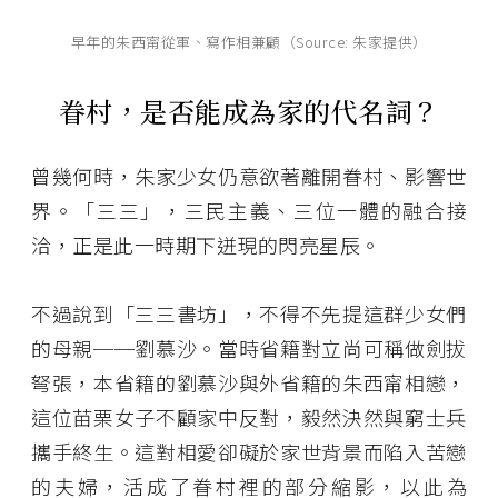
早年的朱西甯從軍、寫作相兼顧（Source: 朱家提供）
眷村，是否能成為家的代名詞？
曾幾何時，朱家少女仍意欲著離開眷村、影響世
界。「三三」，三民主義、三位一體的融合接
洽，正是此一時期下迸現的閃亮星辰。
不過說到「三三書坊」，不得不先提這群少女們
的母親──劉慕沙。當時省籍對立尚可稱做劍拔
弩張，本省籍的劉慕沙與外省籍的朱西甯相戀，
這位苗栗女子不顧家中反對，毅然決然與窮士兵
攜手終生。這對相愛卻礙於家世背景而陷入苦戀
的夫婦，活成了眷村裡的部分縮影，以此為