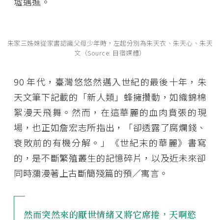
墟邁進。
朱家三姊妹從家書認識父母少年時，左起分別為朱天衣、朱天心、朱天
文（Source: 目宿媒體）
90 年代，臺灣悠悠然邁入世紀的最後十年，朱
天文筆下記載的「新人類」蜂擁攢動，如織錦棉
絮漫天飛舞。然而，在這華麗的血肉賁張的現
場，也正如詹宏志所指出，「卻透露了腐爛錢、
衰敗前的有機分解。」《世紀末的華麗》書寫
的，是不斷繁殖叢生的記憶碎片，以及近未來卻
同時瀰漫著上古斷簡殘篇的預／寓言。
然而突然來的厭世情緒又將它席捲，天啊慾