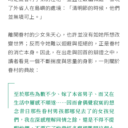
了外省人在島嶼的處境：「清明節的時候，他們
並無墳可上。」
離開眷村的少女朱天心，也許並沒有如她所想改
變世界；反而令她難以迴避與拒絕的，正是眷村
的消亡本身。因此，在出走與回首的辯證之中，
讀者看見一個不斷揣度與思量的身影，一則關於
眷村的典故：
至於那些為數不少、嫁了本省男子、而又在
生活中屢感不順遂⋯⋯因而會偶覺寂寞的想
念昔日那些眷村男孩都哪兒去了的女孩兒
們，我在深感理解同情之餘，還是不得不提