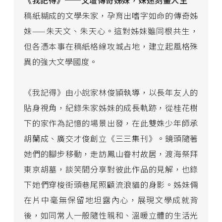
《我記得》──文壇傳奇姊妹，姝途刻畫人生
稿紙糊成的文學朱家，孕育出嗜字如命的傳奇姊
妹——朱天文、朱天心。這對姊妹雖同根共生，
但各憑本事在稿紙格線攻城占地，建立起風格殊
異的強大文學國度。
《我記得》由小說家林俊頴執導，以長年友人的
貼身視角，紀錄朱家姊妹的成長軌跡，從桂花樹
下的家作為記憶的場景出發，在此雙姝少年師承
胡蘭成、廣交才俊創立《三三集刊》。鏡頭隨著
她們的腳步移動，走訪鳳山眷村故居，渡海祭拜
東京胡墓，談笑間分享對彼此作品的見解，也錄
下她們穿梭街頭巷尾照顧流浪貓的身影。姊妹倆
在片中毫無保留地坦露內心，展現文學成就背
後，如同常人一般隨性親和、溫暖立體的生活光