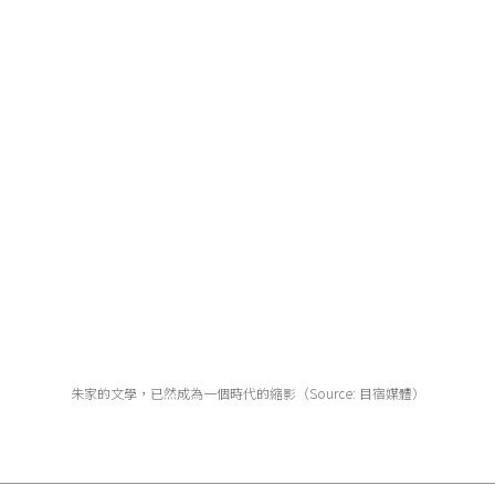
朱家的文學，已然成為一個時代的縮影（Source: 目宿媒體）