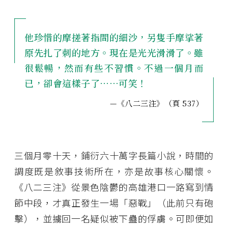
他珍惜的摩搓著指間的細沙，另隻手摩挲著
原先扎了刺的地方。現在是光光滑滑了。雖
很鬆暢，然而有些不習慣。不過一個月而
已，卻會這樣子了⋯⋯可笑！
—《八二三注》（頁 537）
三個月零十天，鋪衍六十萬字長篇小說，時間的
調度既是敘事技術所在，亦是故事核心關懷。
《八二三注》從景色陰鬱的高雄港口一路寫到情
節中段，才真正發生一場「惡戰」（此前只有砲
擊），並擄回一名疑似被下蠱的俘虜。可即便如