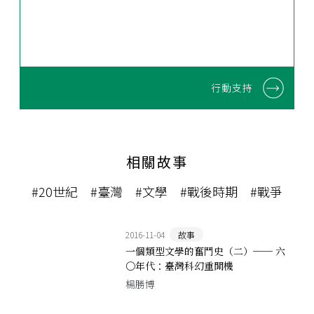
行動支持
相關故事
#20世紀
#臺灣
#文學
#戰後時期
#戰爭
2016-11-04
故事
一個類型文學的奮鬥史（二）── 六
〇年代：臺灣科幻重開機
楊勝博