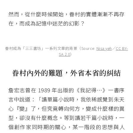
然而，從什麼時候開始，眷村的實體漸漸不再存
在，而成為記憶中迷茫的幻影？
眷村成為「三三書坊」一系列文章的背景（Source:
Nisa yeh
／
CC BY-
SA 2.0
）
眷村內外的難題，外省本省的糾結
詹宏志曾在 1989 年出版的《我記得⋯》一書序
言中說道：「讀單篇小說時，我依稀感覺到朱天
心『變』了，但究竟轉向何方，變成什麼樣的異
型，卻沒有什麼概念。等到讀若干篇小說時，一
個創作家同時期的關心，某一階段的思想與人