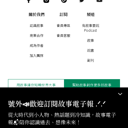
關於我們
訂閱
頻道
認識故事
會員專區
有故事要說
Podcast
商業合作
會員客服
故事
成為作者
說書
加入團隊
副刊
用故事讓你知曉世界大事
幫助故事創作更多好故事
訂閱電子報
贊助支持
號外📣歡迎訂閱故事電子報 .ᐟ‪‪.ᐟ
從大時代到小人物、熱話題到冷知識，故事電子
版權聲明與轉載規範
報📬陪你認識過去、想像未來！
授權與合作：
contact@storystudio.tw