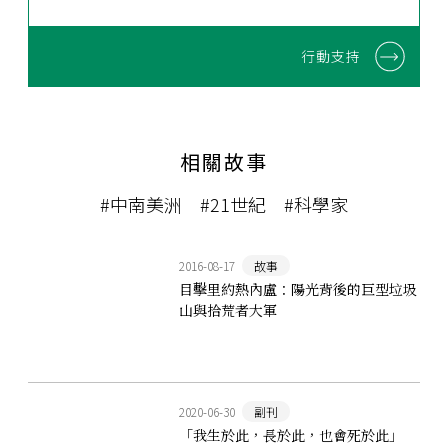
行動支持
相關故事
#中南美洲
#21世紀
#科學家
2016-08-17
故事
目擊里約熱內盧：陽光背後的巨型垃圾
山與拾荒者大軍
2020-06-30
副刊
「我生於此，長於此，也會死於此」