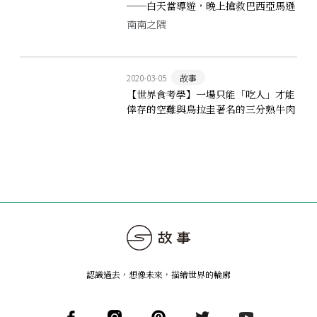
──白天當導遊，晚上搶救巴西亞馬遜
森林的救火人生
南南之隅
2020-03-05
故事
【世界食考學】一場只能「吃人」才能
倖存的空難與烏拉圭著名的三分熟牛肉
認識過去，想像未來
，
描繪世界的輪廓