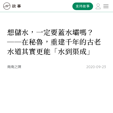
支持故事
想儲水，一定要蓋水壩嗎？
──在秘魯，重建千年的古老
水道其實更能「水到渠成」
南南之隅
2020-09-23