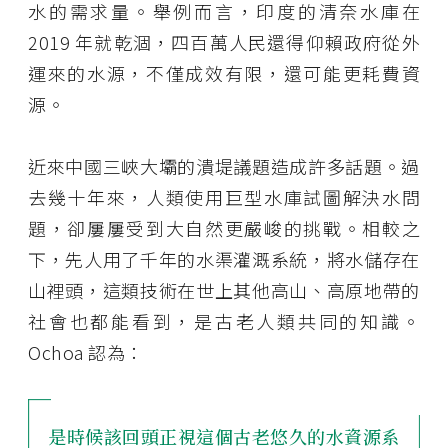
水的需求量。舉例而言，印度的清奈水庫在
2019 年就乾涸，四百萬人民還得仰賴政府從外
運來的水源，不僅成效有限，還可能更耗費資
源。
近來中國三峽大壩的潰堤議題造成許多話題。過
去幾十年來，人類使用巨型水庫試圖解決水問
題，卻屢屢受到大自然更嚴峻的挑戰。相較之
下，先人用了千年的水渠灌溉系統，將水儲存在
山裡頭，這類技術在世上其他高山、高原地帶的
社會也都能看到，是古老人類共同的知識。
Ochoa 認為：
是時候該回頭正視這個古老悠久的水資源系