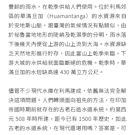
豐餘的雨水，在乾季供給人們使用。位於利馬郊
區的華滿旦加（Huamantanga）的水資源來自
於安地斯山脈，跟臺灣的氣候情況有點類似，由
於祕魯當地地形的陡峭及乾濕季的分明，雨水落
下後幾天內便從上游的山上流到大海。水資源缺
乏天然地形進行貯存，因此當山上乾季來臨，下
游大城的水供給就面臨斷絕的危機。乾季時，華
滿旦加的水短缺高達 430 萬立方公尺。
儘管不少現代水庫在利馬建成，依舊無法完全解
決這項問題。人們轉頭面向祖先的方法，在印加
帝國時期前就存在的古老石造水道系統。約莫西
元 508 年時所建，距今已有 1500 年歷史，如此
古老的水道系統，在現代還堪用嗎？答案是，可