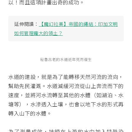
以！而且這項計畫出奇的成功。
延伸閱讀：
【魔幻拉美】帝國的繩結：印加文明
如何管理龐大的領土？
秘魯古老的水道近年死而復生
水道的建設，就是為了能轉移天然河流的流向，
幫助先民灌溉。水道減緩河流從山上奔流而下的
速度，並將河水流轉至其他的水體（如湖泊、水
塘等），水滲透入土壤，也會以地下水的形式再
轉入山下的水體。
為了測量成效，技師在上游的水中加入特殊染