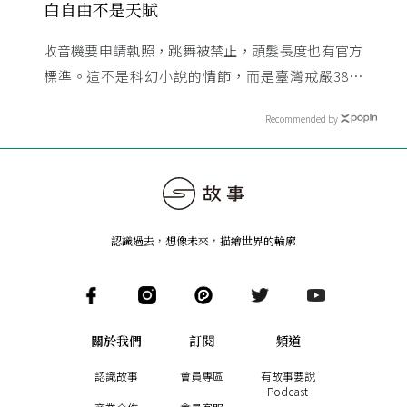
白自由不是天賦
收音機要申請執照，跳舞被禁止，頭髮長度也有官方
標準。這不是科幻小說的情節，而是臺灣戒嚴38年
的日常。從1982年美國國會聽證，到 1987 年那道解
Recommended by
嚴令，這段歷 ...
認識過去，想像未來
，
描繪世界的輪廓
關於我們
訂閱
頻道
認識故事
會員專區
有故事要說
Podcast