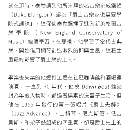
就在那時，泰勒讀到他所崇拜的名音樂家威靈頓
（Duke Ellington）認為「爵士音樂家也需要學
院式訓練」，這促使泰勒選擇了進入新英格蘭音
樂學院（New England Conservatory of
Music）繼續學習。在那裡，他學習了當代古典
樂，開始借用鋼琴創造激烈的即興曲風，這種曲
風最終影響了爵士樂的走向。
畢業後失業的他邊打工邊在社區咖啡館和酒吧裡
演奏，一直到 70 年代，他被
Down Beat
雜誌
封為年度人物時，都過著樸素的洗盤子生活。但
他在 1955 年發行的第一張唱片《爵士先鋒》
（Jazz Advance），由鋼琴、薩克斯管、低音
貝斯、和架子鼓組成的四重奏，卻是爵士史上的