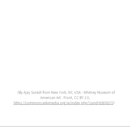
（By Ajay Suresh from New York, NY, USA - Whitney Museum of
American Art - Front, CC BY 2.0,
https://commons.wikimedia.org/w/index.php?curid=83878272
）