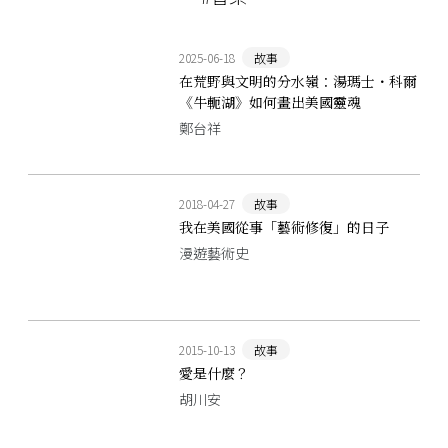
2025-06-18
故事
在荒野與文明的分水嶺：湯瑪士・科爾
《牛軛湖》如何畫出美國靈魂
鄭台祥
2018-04-27
故事
我在美國從事「藝術修復」的日子
漫遊藝術史
2015-10-13
故事
愛是什麼？
胡川安