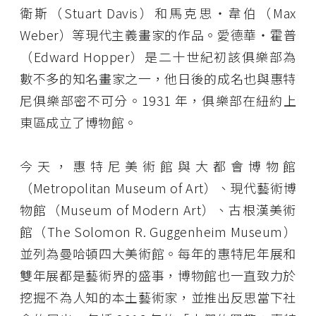
衛斯（Stuart Davis）和馬克思・韋伯（Max
Weber）等現代主義畫家的作品。愛德華・霍普
（Edward Hopper）是二十世紀初該俱樂部為
數不多的知名畫家之一，他日後的成名也與惠特
尼俱樂部密不可分。1931 年，俱樂部在紐約上
東區成立了博物館。
今天，惠特尼美術館與大都會博物館
（Metropolitan Museum of Art）、現代藝術博
物館（Museum of Modern Art）、古根漢美術
館（The Solomon R. Guggenheim Museum）
並列為曼哈頓四大美術館。每年的惠特尼年展和
雙年展都是藝術界的盛事，博物館也一直致力於
挖掘不為人知的本土藝術家，並推出反思當下社