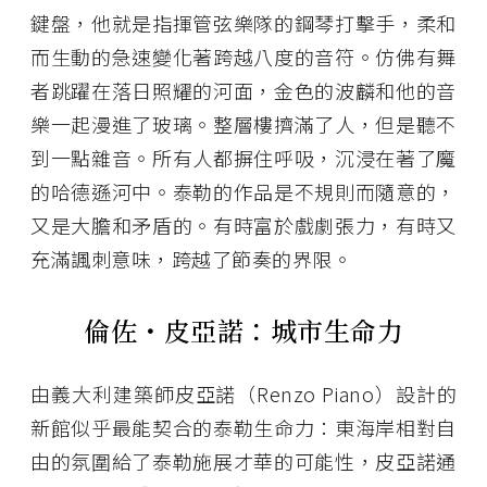
鍵盤，他就是指揮管弦樂隊的鋼琴打擊手，柔和
而生動的急速變化著跨越八度的音符。仿佛有舞
者跳躍在落日照耀的河面，金色的波麟和他的音
樂一起漫進了玻璃。整層樓擠滿了人，但是聽不
到一點雜音。所有人都摒住呼吸，沉浸在著了魔
的哈德遜河中。泰勒的作品是不規則而隨意的，
又是大膽和矛盾的。有時富於戲劇張力，有時又
充滿諷刺意味，跨越了節奏的界限。
倫佐・皮亞諾：
城市生命力
由義大利建築師皮亞諾（Renzo Piano）設計的
新館似乎最能契合的泰勒生命力：東海岸相對自
由的氛圍給了泰勒施展才華的可能性，皮亞諾通