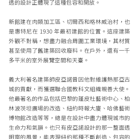
透的設計正體現了這種包容和開放。
新館建在肉類加工區、切爾西和格林威治村，也
是惠特尼在 1930 年最初建館的位置。這座建築
外觀不對稱，想盡力融合周圍工業環境，其材質
甚至使用了舊建築回收廢料。在戶外，還有一千
多平米的室外展覽空間和天臺。
義大利著名建築師皮亞諾曾因他對維護熱那亞古
城的貢獻，而獲選聯合國教科文組織親善大使。
他最著名的作品包括巴黎的蓬皮杜藝術中心、柏
林波茨坦廣場的改造、紐約時報大廈、哈佛藝術
博物館改造等等，總是在設計中盡力體現城市的
生命力和氣韻。也只有皮亞諾設計的那一整面透
明窗的風景，能表現紐約那種不斷創造、包容的