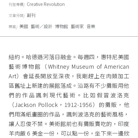
Creative Revolution
刊登專欄
副刊
文章分類
美國
藝術／設計
博物館
藝術家
音樂
標籤
紐約。哈德遜河落日融金。每週四，惠特尼美國
藝術博物館（Whitney Museum of American
Art）會延長開放至深夜，我剛趕上在肉類加工
區舊址上新建的展館落成。沿路有不少攤販用他
們的作品諷刺現代藝術。比如假冒波洛克
（Jackson Pollock，1912-1956）的攤販，他
們用滿紙畫圈的作品，諷刺波洛克的藝術風格，
讓人忍俊不禁。美術館前也有攤販賣吃的，印度
羊肉飯 6 美金一份，可以點一份，坐下來一邊欣