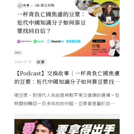
故事
2026-07-31
【Podcast】交換故事｜一杯背負亡國焦慮
的豆漿：近代中國知識分子如何靠豆漿找回
自信？
喝豆漿，對現代人來說是稀鬆平常又健康的選擇。但
時間倒轉回一百多年前的中國，豆漿曾是屬於奴僕、
災民的粗食，卻在 20 世紀初搖身一變，成為中國知
識份子口中攸關「救 ...