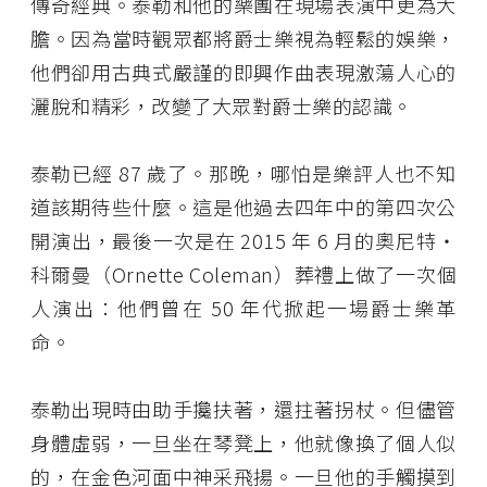
傳奇經典。泰勒和他的樂團在現場表演中更為大
膽。因為當時觀眾都將爵士樂視為輕鬆的娛樂，
他們卻用古典式嚴謹的即興作曲表現激蕩人心的
灑脫和精彩，改變了大眾對爵士樂的認識。
泰勒已經 87 歲了。那晚，哪怕是樂評人也不知
道該期待些什麼。這是他過去四年中的第四次公
開演出，最後一次是在 2015 年 6 月的奧尼特・
科爾曼（Ornette Coleman）葬禮上做了一次個
人演出：他們曾在 50 年代掀起一場爵士樂革
命。
泰勒出現時由助手攙扶著，還拄著拐杖。但儘管
身體虛弱，一旦坐在琴凳上，他就像換了個人似
的，在金色河面中神采飛揚。一旦他的手觸摸到