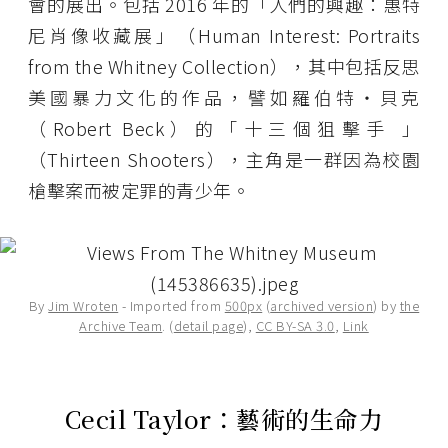
會的展出。包括 2016 年的「人們的興趣：惠特
尼肖像收藏展」（Human Interest: Portraits
from the Whitney Collection），其中包括反思
美國暴力文化的作品，譬如羅伯特・貝克
（Robert Beck）的「十三個狙擊手 」
（Thirteen Shooters），主角是一群因為校園
槍擊案而被定罪的青少年。
By
Jim Wroten
- Imported from
500px
(
archived version
) by
the
Archive Team
. (
detail page
),
CC BY-SA 3.0
,
Link
Cecil Taylor：藝術的生命力