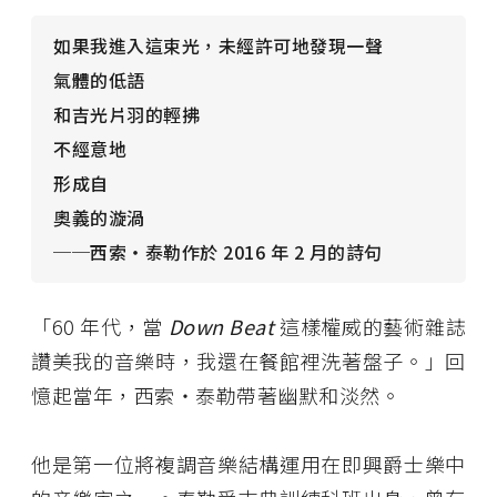
如果我進入這束光，未經許可地發現一聲
氣體的低語
和吉光片羽的輕拂
不經意地
形成自
奧義的漩渦
──西索・泰勒作於 2016 年 2 月的詩句
「60 年代，當
Down Beat
這樣權威的藝術雜誌
讚美我的音樂時，我還在餐館裡洗著盤子。」回
憶起當年，西索・泰勒帶著幽默和淡然。
他是第一位將複調音樂結構運用在即興爵士樂中