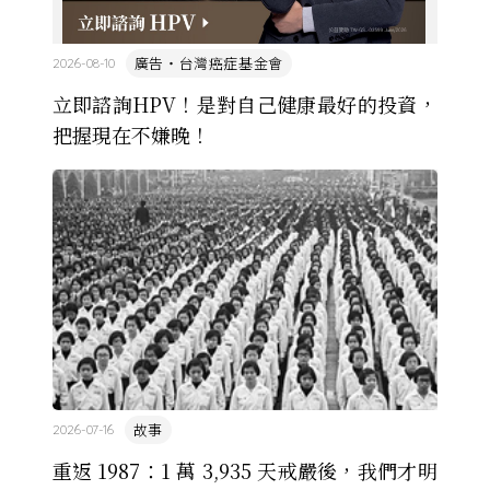
廣告・台灣癌症基金會
2026-08-10
立即諮詢HPV！是對自己健康最好的投資，
把握現在不嫌晚！
故事
2026-07-16
重返 1987：1 萬 3,935 天戒嚴後，我們才明