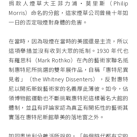
捐款人煙草大王菲力浦・莫里斯（Philip
Morris）命名的分館，這家煙草公司曾幾十年如
一日的否定吸煙對身體的危害。
在當時，因為吸煙在當時的美國還是主流，所以
這項舉措並沒有收到大眾的抵制。1930 年代也
有羅思科（Mark Rothko）在內的藝術家聯名抵
制惠特尼所挑選的雙年展作品，自稱「惠特尼異
見者」（the Whitney Dissenters），反對惠特
尼以開拓新銳藝術家的名義厚此薄彼。如今，佔
領博物館運動也不斷挑戰惠特尼這樣著名大館的
體制，並且有評論家認為真正有開拓性的藝術其
實落在惠特尼新館華美的落地窗之外。
如同奧地利分離派所說的，「每個時代都有它的