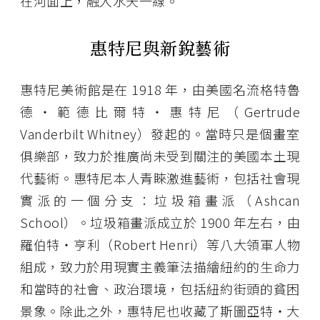
在河面上，融入水天一線。
惠特尼與新銳藝術
惠特尼美術館是在 1918 年，由美國名流格特魯
德・範德比爾特・惠特尼（Gertrude
Vanderbilt Whitney）發起的。當時只是個畫室
俱樂部，致力於推廣尚未受到關注的美國本土現
代藝術。惠特尼本人青睞激進藝術，包括社會現
實派的一個分支：垃圾箱畫派（Ashcan
School）。垃圾箱畫派成立於 1900 年左右，由
羅伯特・亨利（Robert Henri）等八大領軍人物
組成，致力於用現實主義筆法描繪紐約的生命力
和當時的社會、政治環境，包括紐約街頭的貧困
景象。除此之外，惠特尼也收藏了斯圖亞特・大