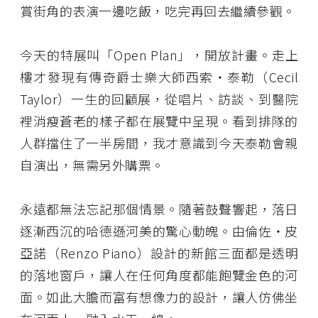
賞街角的表演一邊吃飯，吃完再回去繼續參觀。
今天的特展叫「Open Plan」，開放計畫。走上
樓才發現有傳奇爵士樂大師西索・泰勒（Cecil
Taylor）一生的回顧展，從唱片、訪談、到醫院
裡消瘦蒼老的樣子都在展覽中呈現。看到排隊的
人群擋住了一半房間，我才意識到今天泰勒會親
自演出，無需另外購票。
永遠都無法忘記那個情景。隨著鼓聲響起，落日
逐漸西沉的哈德遜河美的驚心動魄。由倫佐・皮
亞諾（Renzo Piano）設計的新館三面都是透明
的落地窗戶，讓人在任何角度都能飽覽金色的河
面。如此大膽而富有想像力的設計，讓人仿佛坐