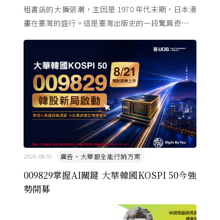
租書店的大擴張潮，主因是 1970 年代末期，日本漫
畫在臺灣的盛行。這是臺灣出版史的一段驚異奇航。
由於臺灣和日本自 1972 年斷交，著作權失去國與國
的協定保護 ...
廣告・大華銀全能行銷方案
2026-08-10
009829掌握AI關鍵 大華韓國KOSPI 50今強
勢開募