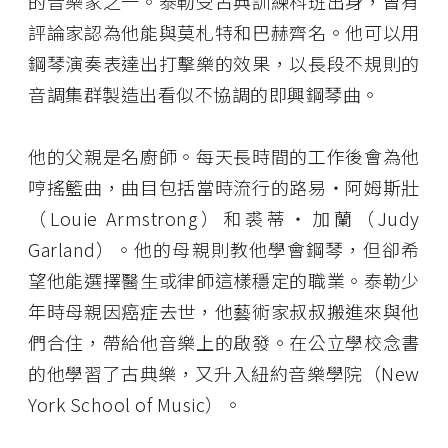
的音樂家之一。泰勒受古典訓練科班出身，曾有
評論家認為他能與莫札特和巴赫齊名。他可以用
鋼琴演奏表達出打擊樂的效果，以長段不規則的
音調集群製造出看似不協調的即興鋼琴曲。
他的父親是名廚師。每天長時間的工作後會為他
哼搖籃曲，曲目包括當時流行的路易・阿姆斯壯
（Louie Armstrong）和裘蒂・加蘭（Judy
Garland）。他的母親則教他學會鋼琴，但卻希
望他能選擇醫生或律師這樣穩定的職業。泰勒少
年時母親因癌症去世，他藝術家叔叔搬進來與他
們合住，帶給他音樂上的啟發。在公立學校念書
的他學習了古典樂，又升入紐約音樂學院（New
York School of Music）。