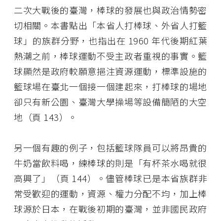
二次大戰後的臺灣，棒球的發展也與政治情勢密
切相關。本書點出「本省人打棒球、外省人打籃
球」的族群分野，也指出在 1960 年代後期紅葉
熱潮之前，棒球運動不受主政者重視的事實。籃
球顯然是政府較願意挹注資源運動，標準設施的
籃球場在臺北一個接一個建起來，打棒球的場地
卻只有新公園、臺灣大學操場等設備簡陋的大空
地（頁 143）。
另一個有趣的例子，包括籃球隊員可以將昂貴的
牛奶當飲料喝，練棒球的則是「有杯茶水喝就很
高興了」（頁 144）。儘管棒球已是本省族群非
常受歡迎的運動，資源、權力分配不均，加上棒
球源於日本，在戰後初期的臺灣，並非國民政府