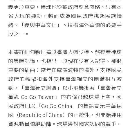
義更形重要，棒球也從被政府刻意忽略、只有本
省人玩的運動，轉而成為國民政府挑起民族情
緒、「復興中華文化」、拉攏海外華僑的必要手
段之一。
本書詳細勾勒出這段臺灣人瘋少棒、熬夜看棒球
的集體記憶，也指出一段現在少有人記得、卻很
重要的插曲：當年在威廉波特的場外，支持國民
政府的觀眾和海外支持臺灣獨立的團體相互較
勁，「臺灣獨立聯盟」以小飛機掛著「臺灣獨立
萬歲 Go Go Taiwan」的布條飛越球場上空，國
民政府則以「Go Go China」的標語宣示中華民
國（Republic of China）的正統性，也開始運用
資源動員僑胞助陣。球場邊對國家認同的競爭，