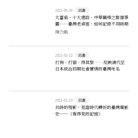
2021-09-26
說書
大富翁、十大建設、中華職棒之群雄爭
霸⋯⋯臺灣老桌遊，如何記錄不同時期
臺灣社會的發展？
陳力航
2021-02-13
說書
打狗、打貓、得其黎……反映清代至
日本統治初期社會實情的臺灣地名
──《臺灣地名辭書》
2021-01-23
說書
共時的殘影，見證時代轉折的臺灣電影
史──《看得見的記憶》