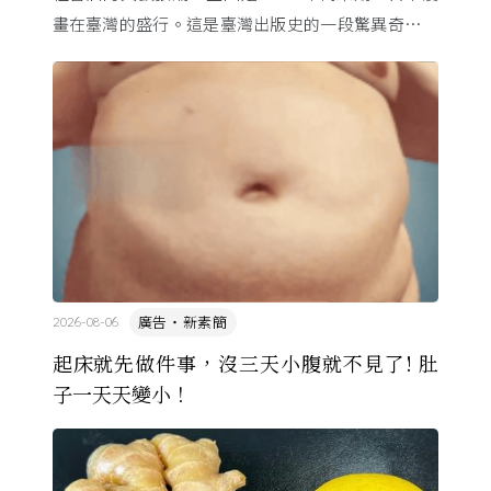
畫在臺灣的盛行。這是臺灣出版史的一段驚異奇航。
由於臺灣和日本自 1972 年斷交，著作權失去國與國
的協定保護 ...
廣告・新素簡
2026-08-06
起床就先做件事，沒三天小腹就不見了! 肚
子一天天變小！