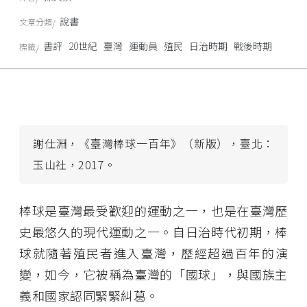
說書
文章分類
書評
20世紀
臺灣
運動員
殖民
日治時期
戰後時期
標籤
謝仕淵，《臺灣棒球一百年》（新版），臺北：
玉山社，2017。
棒球是臺灣最受歡迎的運動之一，也是在臺灣歷
史最悠久的現代運動之一。自日治時代初期，棒
球就隨著殖民者進入臺灣，歷經超過百年的演
變，如今，它被稱為臺灣的「國球」，與國族主
義和國家認同緊緊糾葛。