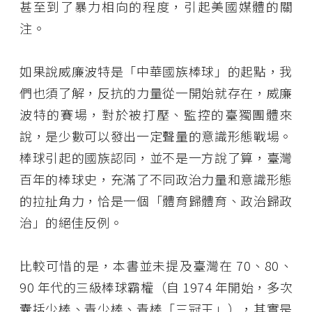
甚至到了暴力相向的程度，引起美國媒體的關
注。
如果說威廉波特是「中華國族棒球」的起點，我
們也須了解，反抗的力量從一開始就存在，威廉
波特的賽場，對於被打壓、監控的臺獨團體來
說，是少數可以發出一定聲量的意識形態戰場。
棒球引起的國族認同，並不是一方說了算，臺灣
百年的棒球史，充滿了不同政治力量和意識形態
的拉扯角力，恰是一個「體育歸體育、政治歸政
治」的絕佳反例。
比較可惜的是，本書並未提及臺灣在 70、80、
90 年代的三級棒球霸權（自 1974 年開始，多次
囊括少棒、青少棒、青棒「三冠王」），其實是