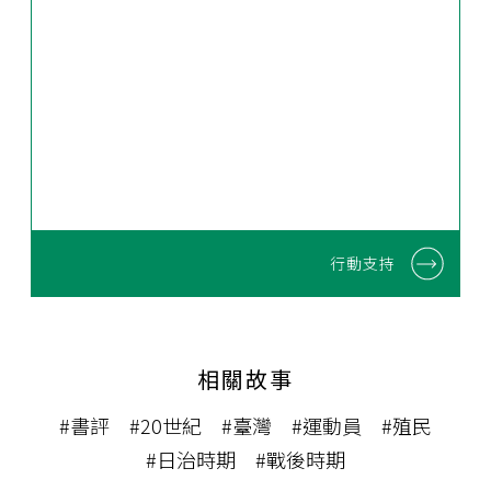
行動支持
相關故事
#書評
#20世紀
#臺灣
#運動員
#殖民
#日治時期
#戰後時期