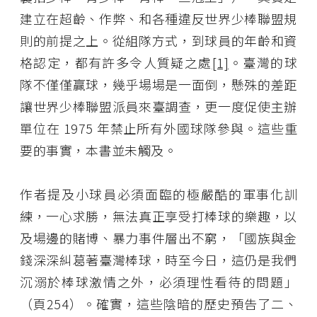
建立在超齡、作弊、和各種違反世界少棒聯盟規
則的前提之上。從組隊方式，到球員的年齡和資
格認定，都有許多令人質疑之處
[1]
。臺灣的球
隊不僅僅贏球，幾乎場場是一面倒，懸殊的差距
讓世界少棒聯盟派員來臺調查，更一度促使主辦
單位在 1975 年禁止所有外國球隊參與。這些重
要的事實，本書並未觸及。
作者提及小球員必須面臨的極嚴酷的軍事化訓
練，一心求勝，無法真正享受打棒球的樂趣，以
及場邊的賭博、暴力事件層出不窮，「國族與金
錢深深糾葛著臺灣棒球，時至今日，這仍是我們
沉溺於棒球激情之外，必須理性看待的問題」
（頁254）。確實，這些陰暗的歷史預告了二、