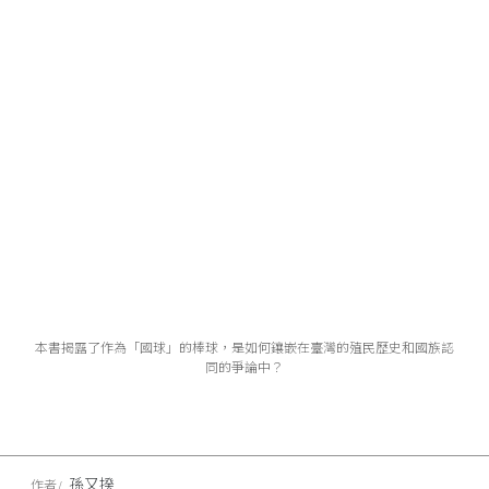
本書揭露了作為「國球」的棒球，是如何鑲嵌在臺灣的殖民歷史和國族認
同的爭論中？
孫又揆
作者