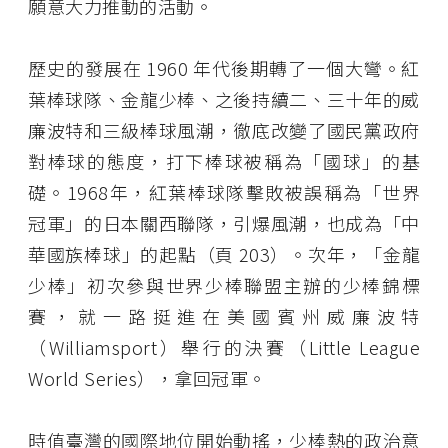
願意大力推動的活動。
歷史的發展在 1960 年代後期轉了一個大彎。紅
葉棒球隊、金龍少棒、之後持續二、三十年的威
廉波特和三級棒球風潮，徹底改變了國民黨政府
對棒球的態度，打下棒球被稱為「國球」的基
礎。1968年，紅葉棒球隊擊敗被誤稱為「世界
冠軍」的日本關西聯隊，引爆風潮，也成為「中
華國族棒球」的起點（頁 203）。次年，「金龍
少棒」初次參與世界少棒聯盟主辦的少棒錦標
賽，就一路挺進在美國賓州威廉波特
（Williamsport）舉行的決賽（Little League
World Series），拿回冠軍。
時值臺灣的國際地位開始動搖，少棒熱的政治意