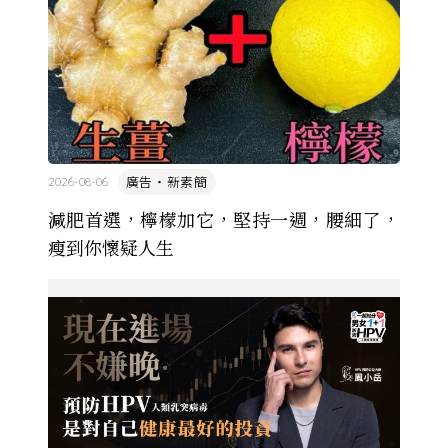
廣告・新素簡
2026-08-06
減肥首選，檸檬加它，堅持一週，腰細了，
瘦到你懷疑人生