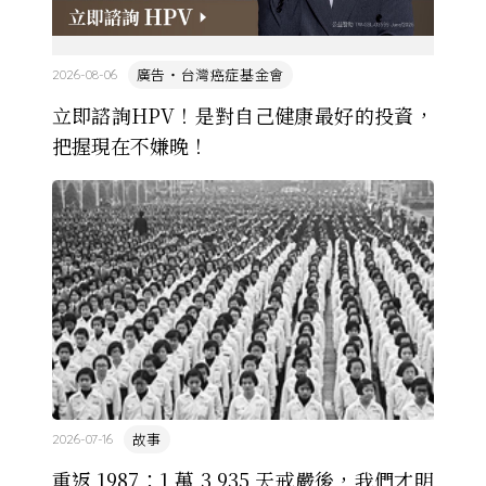
廣告・台灣癌症基金會
2026-08-06
立即諮詢HPV！是對自己健康最好的投資，
把握現在不嫌晚！
故事
2026-07-16
重返 1987：1 萬 3,935 天戒嚴後，我們才明