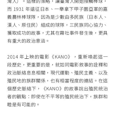
灣人）。這樣的策略，讓臺灣人開始接觸棒球，
而 1931 年遠征日本、一舉拿下甲子園亞軍的嘉
義農林棒球隊，因為是少數由多民族（日本人、
漢人、原住民）組成的球隊，三民族同心協力、
獲取成功的故事，尤其在霧社事件發生後，更具
有重大的政治意涵。
2014 年上映的電影《KANO》，重新喚起這一
段歷史，更重要的是，就如同電影敘事的詮釋和
政治脈絡息息相關，現代運動、殖民主義、以及
殖民地的族群關係，也有相當程度的連結。在這
個歷史脈絡下，《KANO》的故事說出殖民統治
者的觀點：即使在不平等的殖民統治下，族群和
睦是有可能的。