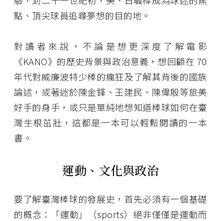
驗，到二十一世紀初，美、日職棒成為球迷的焦
點、頂尖球員追尋夢想的目的地。
對讀者來說，不論是想更深度了解電影
《KANO》的歷史背景與政治意義，想回顧在 70
年代對威廉波特少棒的瘋狂及了解其背後的國族
論述，或著迷於陳金鋒、王建民、陳偉殷等旅美
好手的身手，或只是單純地想知道棒球如何在臺
灣生根茁壯，這都是一本可以輕鬆閱讀的一本
書。
運動、文化與政治
要了解臺灣棒球的發展史，首先必須有一個基礎
的概念：「運動」（sports）絕非僅僅是運動而