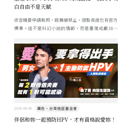
白自由不是天賦
收音機要申請執照，跳舞被禁止，頭髮長度也有官方
標準。這不是科幻小說的情節，而是臺灣戒嚴38年
的日常。從1982年美國國會聽證，到 1987 年那道解
嚴令，這段歷 ...
廣告・台灣癌症基金會
2026-08-06
伴侶和妳一起預防HPV，才有資格說愛妳！