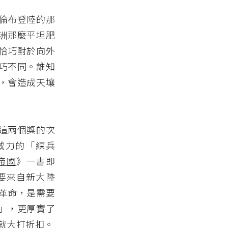
倫布登陸的那
洲那麼平坦肥
恰巧對於向外
巧不同。誰知
，會造成天壤
這兩個獎的次
威力的「練兵
帝國
》一書即
要來自新大陸
革命，是需要
」，更厚實了
就大打折扣。