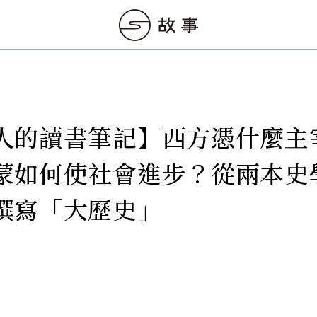
人的讀書筆記】西方憑什麼主
蒙如何使社會進步？從兩本史
撰寫「大歷史」