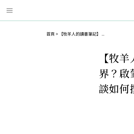
首頁
【牧羊人的讀書筆記】 ...
【牧羊
界？啟
談如何