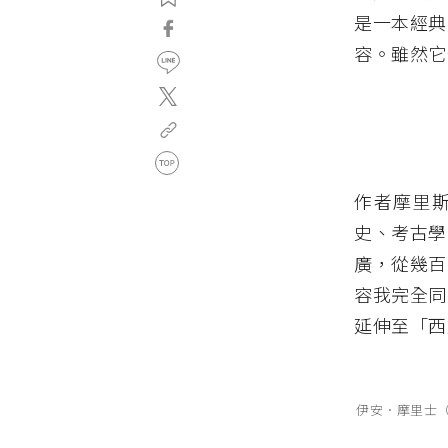
是一本經典
容。雖然它
作者摩里斯
史、考古學
廣，從幾百
容我完全同
延伸至「西
伊安．摩里士（I