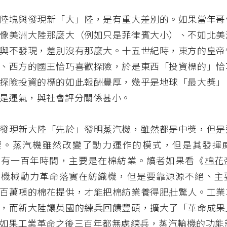
陸塊與發現新「大」陸，是有重大差別的。如果當年哥
像美洲大陸那麼大（例如只是菲律賓大小）、不如北美
與不發現，差別沒有那麼大。十五世紀時，東方的皇帝
、西方的國王恰巧喜歡探險，於是東西「投資標的」恰
探險投資的標的如此報酬豐厚，幾乎是地球「最大獎」
是運氣，與社會評分關係甚小。
發現新大陸「先於」發明蒸汽機，雖然都是中獎，但是
要。蒸汽機雖然改變了動力運作的模式，但是其發揮
少有一百年時間，主要是在棉紡業。讀者如果看《
棉花
的機械動力革命落實在紡織機，但是要靠源源不絕、主
百萬噸的棉花提供，才能把棉紡業養得肥壯驚人。工業
，而新大陸讓英國的練兵回饋豐碩，擴大了「革命成果
如果工業革命之後三百年都無處練兵，蒸汽輪機的功能