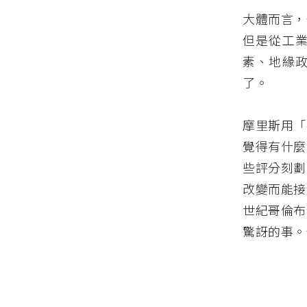
大體而言，
但是從工
素、地緣
了。
摩里斯用「
覺得有什麼
些評分刻劃
改變而能接
世紀哥倫布
驚訝的事。