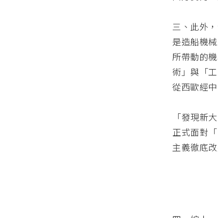
三、此外，
是造船機械
所帶動的機
術」與「工
從西歐經中
「發現新大
正式面對「
主義徹底改