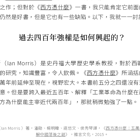
之作；但對於《
西方憑什麼
》一書，我只能肯定它前面
仍然是好書，但是它也有一些缺陷。以下，我就一一討
過去四百年強權是如何興起的？
（Ian Morris）是史丹福大學歷史學系教授，對於
的研究，知識豐富，令人欽佩。《
西方憑什麼
》所涵括
萬年前延伸至現在，視野宏大。本書前五分之四還沒有
意。但是要跨入最近五百年、解釋「工業革命為什麼在
方為什麼能主宰近代兩百年」，那就稍微勉強了一點。
an Morris ）著，潘勛、楊明暐、諶悠文、侯秀琴譯，《
西方憑什麼：五萬
解中國落後之謎
》，雅言文化，2015。