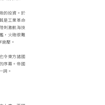
險的投資。於
其是工業革命
陸刺激航海技
艦，火砲很難
岸施壓。
也令東方諸國
的序幕。帝國
一詞。