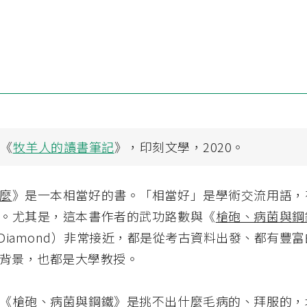
，《
牧羊人的讀書筆記
》，印刻文學，2020。
麼
》是一本相當好的書。「相當好」是學術交流用語，
。尤其是，這本書作者的武功路數與《
槍砲、病菌與鋼
ed Diamond）非常接近，都是從考古資料出發、都有豐
背景，也都是大學教授。
《
槍砲、病菌與鋼鐵
》是挑不出什麼毛病的、拜服的，