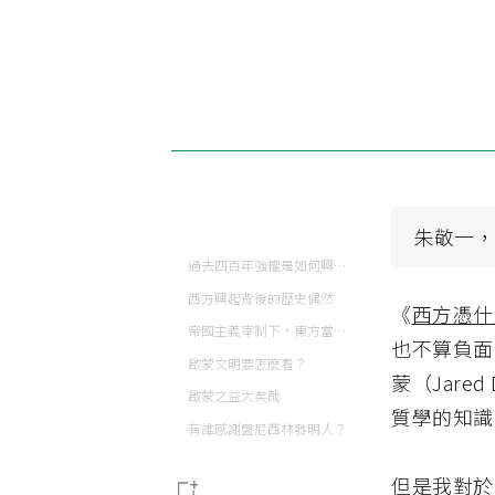
朱敬一
過去四百年強權是如何興起的？
西方興起背後的歷史偶然
《
西方憑什
帝國主義宰制下，東方當然沒落
也不算負面
啟蒙文明要怎麼看？
蒙（Jar
啟蒙之益大矣哉
質學的知識
有誰感謝盤尼西林發明人？
但是我對於