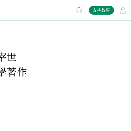
支持故事
宰世
學著作