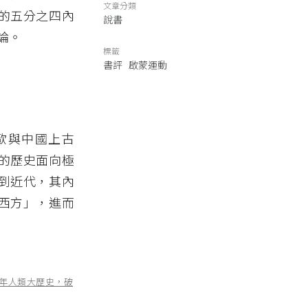
文章分類
的五分之四內
說書
論。
標籤
書評
啟蒙運動
西歐與中國上古
的歷史面向極
到近代，其內
西方」，進而
年人類大歷史，破