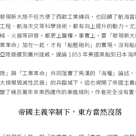
發現新大陸不但方便了西歐工業練兵，也回饋了航海冒
工程、航海天文等科學技術，都有向上提升的動力。尤
械、火器等研發，都更上層樓。事實上，要「發現新大
業革命」加在一起，才有「船堅砲利」的實現。沒有船
亞陸路運到廣州逞威，遑論 1853 年美國黑船到日本海
陸」與「工業革命」共同落實了馬漢的「海權」論述，
大規模毀滅性武器」的兵臨城下。這也揭開了帝國主義
變了幾百萬年來東西運作的漸進規則，作者完全沒有置
帝國主義宰制下，東方當然沒落