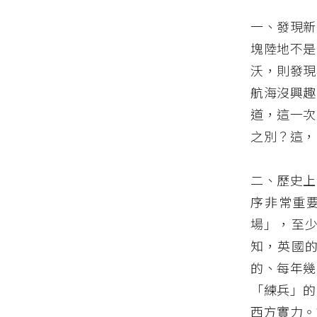
一、發現新
塊陸地不是
沃，則發現
航海沒興趣
道，這一次
之別？這，
二、歷史上
序非常重
場」，至
知，英國
的、每年幾
「練兵」的
西方實力。