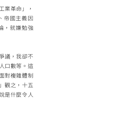
工業革命」，
、帝國主義因
論，就嫌勉強
爭議，我卻不
人口數等。這
面對複雜體制
」觀之，十五
說是什麼令人