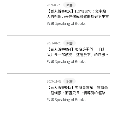
2019-08-25
說書
【百人說書026】HowHow：文字給
人的想像力是任何傳播媒體都做不出來
的
說書 Speaking of Books
2021-01-29
說書
【百人說書084】導演許承傑：《孤
味》是一部感受「逐漸放下」的電影。
說書 Speaking of Books
2019-11-09
說書
【百人說書045】男演員古斌：閱讀是
一種刺激，而書只是一個導引的框架
說書 Speaking of Books