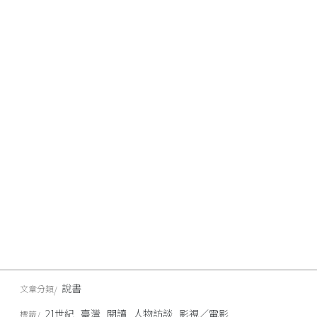
說書
文章分類
21世紀
臺灣
閱讀
人物訪談
影視／電影
標籤