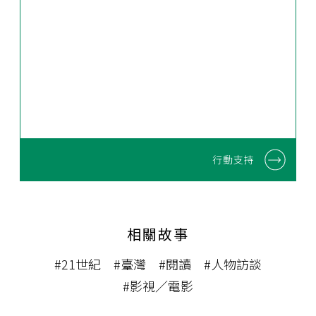
行動支持
相關故事
#21世紀
#臺灣
#閱讀
#人物訪談
#影視／電影