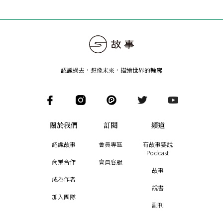
認識過去，想像未來
，
描繪世界的輪廓
關於我們
訂閱
頻道
認識故事
會員專區
有故事要說
Podcast
商業合作
會員客服
故事
成為作者
說書
加入團隊
副刊