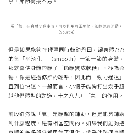
掌，節節銜接不易。
當「氣」在身體間遊走時，可以利用丹田壓縮、加速氣習流動。
（
Source
）
但是如果能夠在鞭擊同時鼓動丹田，讓身體????
的氣「平滑化」（smooth）一節一節的身體，
那就會使身體的鞭子「節鞭變成軟鞭」，極為柔
暢，像是經過修飾的鞭擊，因此而「勁力通透」
且到位快速。一般而言，小個子能夠打出幾乎超
越他們體型的勁道，十之八九有「氣」的作用。
前段雖然說「氣」是鞭擊的輔助，但是能夠輔助
到什麼程度，是有相當空間的。如果我們能夠把
身體的許多部分都用氣平滑化，幾乎使整個身體