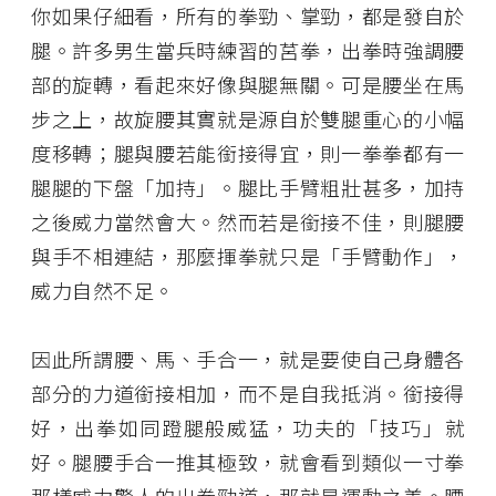
你如果仔細看，所有的拳勁、掌勁，都是發自於
腿。許多男生當兵時練習的莒拳，出拳時強調腰
部的旋轉，看起來好像與腿無關。可是腰坐在馬
步之上，故旋腰其實就是源自於雙腿重心的小幅
度移轉；腿與腰若能銜接得宜，則一拳拳都有一
腿腿的下盤「加持」。腿比手臂粗壯甚多，加持
之後威力當然會大。然而若是銜接不佳，則腿腰
與手不相連結，那麼揮拳就只是「手臂動作」，
威力自然不足。
因此所謂腰、馬、手合一，就是要使自己身體各
部分的力道銜接相加，而不是自我抵消。銜接得
好，出拳如同蹬腿般威猛，功夫的「技巧」就
好。腿腰手合一推其極致，就會看到類似一寸拳