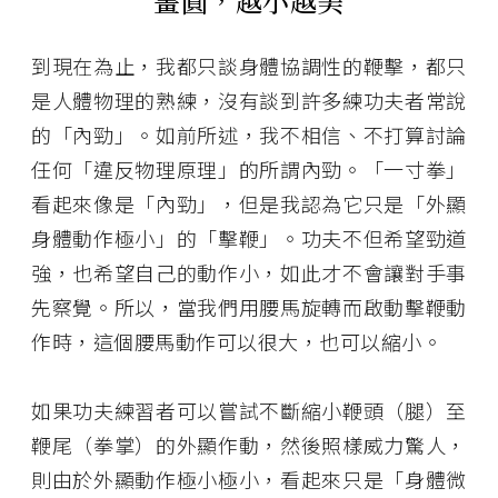
畫圓，越小越美
到現在為止，我都只談身體協調性的鞭擊，都只
是人體物理的熟練，沒有談到許多練功夫者常說
的「內勁」。如前所述，我不相信、不打算討論
任何「違反物理原理」的所謂內勁。「一寸拳」
看起來像是「內勁」，但是我認為它只是「外顯
身體動作極小」的「擊鞭」。功夫不但希望勁道
強，也希望自己的動作小，如此才不會讓對手事
先察覺。所以，當我們用腰馬旋轉而啟動擊鞭動
作時，這個腰馬動作可以很大，也可以縮小。
如果功夫練習者可以嘗試不斷縮小鞭頭（腿）至
鞭尾（拳掌）的外顯作動，然後照樣威力驚人，
則由於外顯動作極小極小，看起來只是「身體微