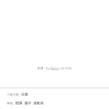
來源：by
Paul Li
, via Flickr
說書
文章分類
閱讀
書評
運動員
標籤