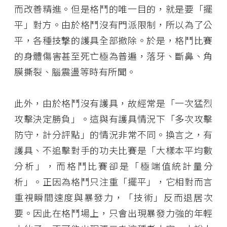
而改善精進。但是格鬥的唯一目的，就是要「擺
平」對方。由於格鬥沒有門派限制，所以為了公
平，各種技撃的護具全部撤除。於是，格鬥比賽
的身體傷害甚至死亡極為普遍，落牙、斷鼻、角
膜撕裂、腦震盪等時有所聞。
此外，由於格鬥沒有護具，故經常是「一次猛烈
攻擊決定勝負」。這與有護具情況下「多次攻擊
防守，計分評點」的情況非常不同。換言之，有
護具、不追擊對手的功夫比賽是「大樣本平均數
分析」，而格鬥比賽卻是「極端值統計量分
析」。正因為格鬥只注重「擺平」，它相對而言
重視瞬間速度與暴發力，「技術」反而退居次
要。因此在格鬥場上，只會出現暴發力強的年輕