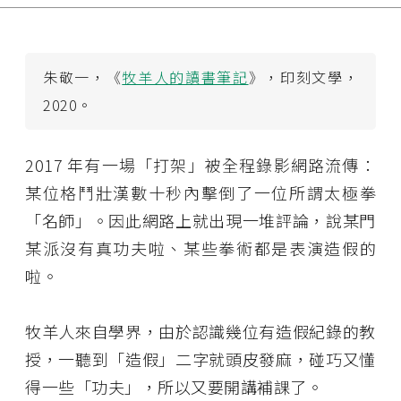
朱敬一，《
牧羊人的讀書筆記
》，印刻文學，
2020。
2017 年有一場「打架」被全程錄影網路流傳：
某位格鬥壯漢數十秒內擊倒了一位所謂太極拳
「名師」。因此網路上就出現一堆評論，說某門
某派沒有真功夫啦、某些拳術都是表演造假的
啦。
牧羊人來自學界，由於認識幾位有造假紀錄的教
授，一聽到「造假」二字就頭皮發麻，碰巧又懂
得一些「功夫」，所以又要開講補課了。