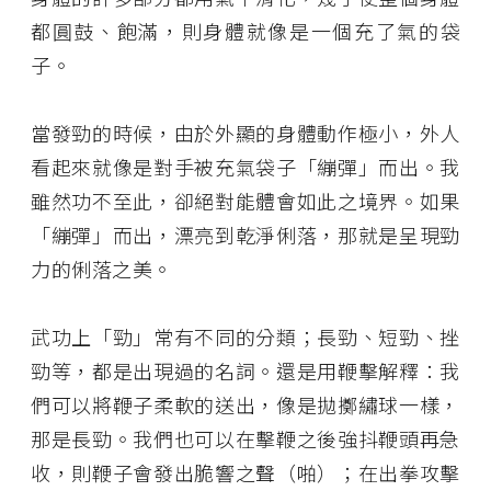
都圓鼓、飽滿，則身體就像是一個充了氣的袋
子。
當發勁的時候，由於外顯的身體動作極小，外人
看起來就像是對手被充氣袋子「繃彈」而出。我
雖然功不至此，卻絕對能體會如此之境界。如果
「繃彈」而出，漂亮到乾淨俐落，那就是呈現勁
力的俐落之美。
武功上「勁」常有不同的分類；長勁、短勁、挫
勁等，都是出現過的名詞。還是用鞭擊解釋：我
們可以將鞭子柔軟的送出，像是拋擲繡球一樣，
那是長勁。我們也可以在擊鞭之後強抖鞭頭再急
收，則鞭子會發出脆響之聲（啪）；在出拳攻擊