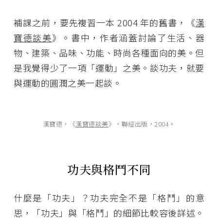
補課之前，要先複習一本 2004 年的舊書，《
漢
寶德談美
》。書中，作者涵蓋討論了生活、器
物、建築、品味、功能、時尚各種面向的美。但
是我覺得少了一項「運動」之美。談功夫，就要
與運動的圓潤之美一起談。
漢寶德，《
漢寶德談美
》，聯經出版，2004。
功夫與格鬥不同
什麼是「功夫」？功夫完全不是「格鬥」的意
思，「功夫」與「格鬥」的細節比較容後詳述。