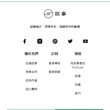
認識過去，想像未來
，
描繪世界的輪廓
關於我們
訂閱
頻道
認識故事
會員專區
有故事要說
Podcast
商業合作
會員客服
故事
成為作者
說書
加入團隊
副刊