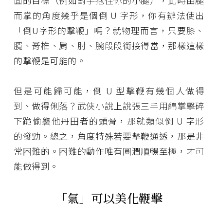
面的目標（例如對手抱住你的小腿），此時由腿
而掌的角度幾乎是個倒 U 字形，你有辦法使出
「倒U字形的擊鞭」嗎？就物理而言，只要膝、
臗、脊椎、肩、肘、腕段段銜接得當，那樣這樣
的擊鞭是可能的。
但是可能歸可能，倒 U 型擊鞭有幾個人做得
到、做得俐落？武俠小說上說張三丰用綿掌擊碎
下跪偷襲他丹田者的頭骨，那就類似倒 U 字形
的發勁。總之，角度特殊若要擊鞭通透，那是非
常困難的。困難的動作唯有圓潤順暢至極，才可
能做得到。
「氣」可以美化鞭擊