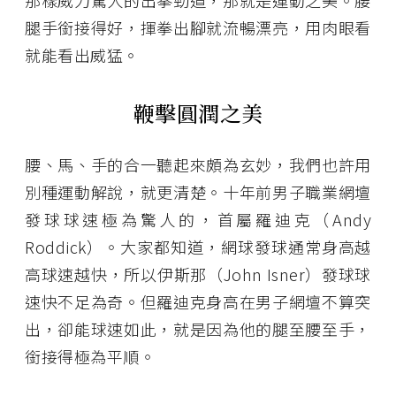
那樣威力驚人的出拳勁道，那就是運動之美。腰
腿手銜接得好，揮拳出腳就流暢漂亮，用肉眼看
就能看出威猛。
鞭擊圓潤之美
腰、馬、手的合一聽起來頗為玄妙，我們也許用
別種運動解說，就更清楚。十年前男子職業網壇
發球球速極為驚人的，首屬羅迪克（Andy
Roddick）。大家都知道，網球發球通常身高越
高球速越快，所以伊斯那（John Isner）發球球
速快不足為奇。但羅迪克身高在男子網壇不算突
出，卻能球速如此，就是因為他的腿至腰至手，
銜接得極為平順。