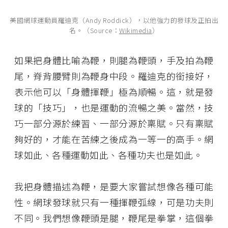
美國網球運動員羅迪克（Andy Roddick），以他強力的發球及正拍出
名。（Source：
Wikimedia
）
如果把身體比喻為鞭，則腿為鞭頭，手及拍為鞭
尾，脊背腰臂則為鞭身中段。羅迪克的銜接好，
表示他可以「身體揮鞭」極為順暢。這，就是發
球的「技巧」，也是運動的流暢之美。當然，技
巧一部分源於練習、一部分源於稟賦。只有稟賦
夠好的，才能在苦練之後成為一等一的高手。網
球如此、各種運動如此、各種功夫也是如此。
我把身體描述為鞭，是要大家嘗試想像各種可能
性。網球發球就只有一種揮鞭弧線，可是功夫則
不同。我們想像鞭頭是腿，鞭尾是拳掌，這個拳