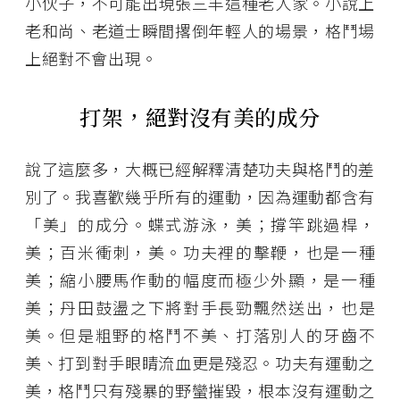
小伙子，不可能出現張三丰這種老人家。小說上
老和尚、老道士瞬間撂倒年輕人的場景，格鬥場
上絕對不會出現。
打架，絕對沒有美的成分
說了這麼多，大概已經解釋清楚功夫與格鬥的差
別了。我喜歡幾乎所有的運動，因為運動都含有
「美」的成分。蝶式游泳，美；撐竿跳過桿，
美；百米衝刺，美。功夫裡的擊鞭，也是一種
美；縮小腰馬作動的幅度而極少外顯，是一種
美；丹田鼓盪之下將對手長勁飄然送出，也是
美。但是粗野的格鬥不美、打落別人的牙齒不
美、打到對手眼睛流血更是殘忍。功夫有運動之
美，格鬥只有殘暴的野蠻摧毀，根本沒有運動之