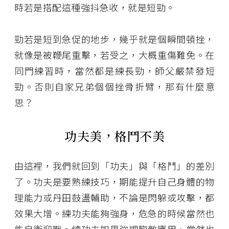
時若是搭配這種強抖急收，就是短勁。
勁若是短到急促的地步，幾乎就是個瞬間頓挫，
就像是被鞭尾重擊，若受之，大概重傷難免。在
同門練習時，當然都是練長勁，師父嚴禁發短
勁。否則自家兄弟個個挫骨折臂，那有什麼意
思？
功夫美，格鬥不美
由這裡，我們就回到「功夫」與「格鬥」的差別
了。功夫是要熟練技巧，期能提升自己身體的物
理能力或丹田鼓盪輔助，不論是閃躲或攻擊，都
效果大增。練功夫能夠強身，危急的時候當然也