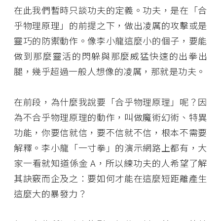
在此我們暫時只談功夫的定義。功夫，是在「合
乎物理原理」的前提之下，做出凌厲的攻擊或是
靈巧的防禦動作。像李小龍這麼小的個子，要能
做到那麼靈活的閃躲與那麼威猛快速的出拳出
腿，幾乎超過一般人想像的凌厲，那就是功夫。
在前段，為什麼我說要「合乎物理原理」呢？因
為不合乎物理原理的動作，叫做魔術幻術、特異
功能，你要信就信，要不信就不信，根本不需要
解釋。李小龍「一寸拳」的演示網路上都有，大
家一看就知道係金 A，所以練功夫的人希望了解
其訣竅而企及之：要如何才能在這麼短距離產生
這麼大的暴發力？