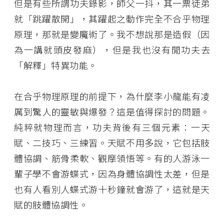
但是有些所謂功夫錄影，師父一抖，其一票徒弟
就「跳躍散開」，其躍起之動作完全不合乎物理
原理，那就是變魔術了。我不想說那是造假（因
為一講就頭皮發麻），但是我也沒有閒功夫去
「解釋」特異功能。
在合乎物理原理的前提下，為什麼李小龍能有凌
厲到驚人的靈敏與爆發？這是值得探討的問題。
純粹就物理而言，功夫背後有三個元素：一天
賦、二技巧、三練習。天賦不用多說，它包括肢
體協調、筋骨柔軟、觀摩領悟等。有的人游泳一
輩子學不會游蝶式，因為身體協調性太差，但是
也有人看別人蝶式游十秒鐘就會游了，這就是天
賦的肢體協調性。