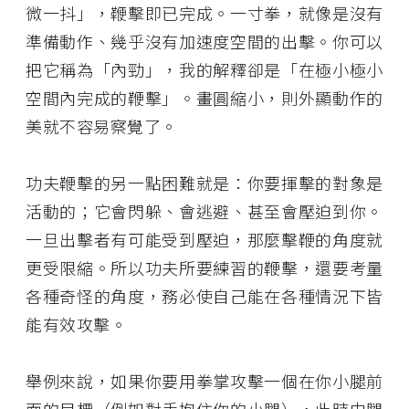
微一抖」，鞭擊即已完成。一寸拳，就像是沒有
準備動作、幾乎沒有加速度空間的出擊。你可以
把它稱為「內勁」，我的解釋卻是「在極小極小
空間內完成的鞭擊」。畫圓縮小，則外顯動作的
美就不容易察覺了。
功夫鞭擊的另一點困難就是：你要揮擊的對象是
活動的；它會閃躲、會逃避、甚至會壓迫到你。
一旦出擊者有可能受到壓迫，那麼擊鞭的角度就
更受限縮。所以功夫所要練習的鞭擊，還要考量
各種奇怪的角度，務必使自己能在各種情況下皆
能有效攻擊。
舉例來說，如果你要用拳掌攻擊一個在你小腿前