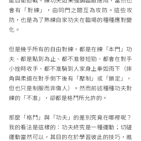
能自衛迎戰。練功夫如果強調臨敵應用，當然也
會有「對練」，由同門之間互為攻防。這些攻
防，也是為了熟練自家功夫在臨場的種種應對變
化。
但是幾乎所有的自由對練，都是在練「本門」功
夫、都是點到為止、都不准發短勁、都會在對手
小挫時收手、都不准騎到人家身上拳如雨下（摔
角與柔道在對手倒下後有「壓制」或「鎖定」，
但也只是制服而非傷人）。然而前述種種功夫對
練的「不准」，卻都是格鬥所允許的。
那麼「格鬥」與「功夫」的差別究竟在哪裡呢？
我的看法是這樣的：功夫終究是一種運動；切磋
運動當然可以，其目的在於學習彼此的技巧，進