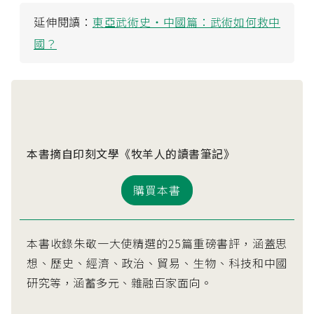
延伸閱讀：
東亞武術史・中國篇：武術如何救中
國？
本書摘自印刻文學《牧羊人的讀書筆記》
購買本書
本書收錄朱敬一大使精選的25篇重磅書評，涵蓋思
想、歷史、經濟、政治、貿易、生物、科技和中國
研究等，涵蓄多元、雜融百家面向。