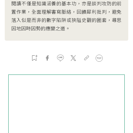
閱讀不僅是知識涵養的基本功，亦是談判攻防的前
置作業，全面理解書寫脈絡，回饋犀利批判，避免
落入似是而非的數字陷阱或狹隘史觀的圈套，尋思
因地因時因勢的應變之道。