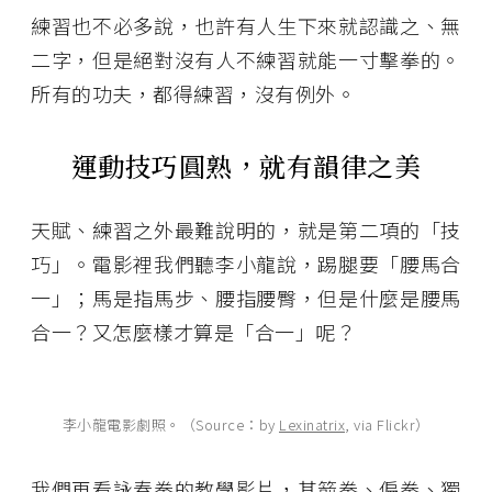
練習也不必多說，也許有人生下來就認識之、無
二字，但是絕對沒有人不練習就能一寸擊拳的。
所有的功夫，都得練習，沒有例外。
運動技巧圓熟，就有韻律之美
天賦、練習之外最難說明的，就是第二項的「技
巧」。電影裡我們聽李小龍說，踢腿要「腰馬合
一」；馬是指馬步、腰指腰臀，但是什麼是腰馬
合一？又怎麼樣才算是「合一」呢？
李小龍電影劇照。（Source：by
Lexinatrix
, via Flickr）
我們再看詠春拳的教學影片，其箭拳、偏拳、獨