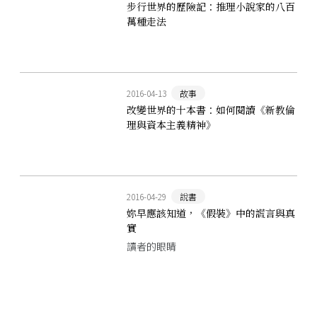
步行世界的歷險記：推理小說家的八百
萬種走法
2016-04-13
故事
改變世界的十本書：如何閱讀《新教倫
理與資本主義精神》
2016-04-29
說書
妳早應該知道，《假裝》中的謊言與真
實
讀者的眼睛