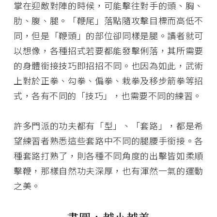
掌在迎敵對陣的時候，可能擊往對手的頭、胸、
肋、腹、腿。「鞭尾」落點隨攻擊目標而高低不
同，但是「鞭頭」的部位卻同樣是腿。讀者就可
以想像，各種招式若要都能發擊俐落，其所需要
的身體銜接技巧即招招不同。也因為如此，武術
上對於正拳、勾拳、偏拳、栽拳及移步箭拳等招
式，各有不同的「技巧」，也需要不同的練習。
許多門派的功夫都有「型」、「套路」，都是希
望練習者熟悉這些套路中不同的腿腰手銜接。各
種套路打熟了，則各種不同角度的出擊皆如柔順
擊鞭，那樣自然功夫深厚，也有渾然一氣的運動
之美。