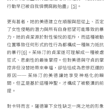
行動早已被自我憐憫腐蝕殆盡」
[5]
。
更有甚者，她的美德建立在順服與屈從上、否定
了女性侵略的潛力與所有自身慾望可能導致的暴
力，她的貞潔源於對性愉悅的拒斥，而這種被動
位置導致任何形式的性行為都構成一種無力抵抗
的暴行
[6]
。茱絲汀的貞潔遂可理解成一種被虐
狂式、悲劇性的最後掌控。但對美德與守貞的掌
控非但沒替她帶來幸福，卻恰恰成為悲慘厄運的
原因── 茱絲汀的美德讓她享受神格化的瞬
間，但正是基於這種神聖，才構成了被褻瀆的前
提。
對卡特而言，薩德筆下女性缺乏一席之地的形象