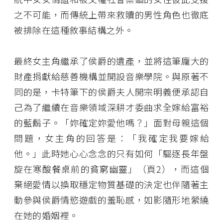
之不可能，而傳統上帶來救贖的男性角色也徹底
被排除在這種敘事結構之外。
最終女主角繼承了侯爵的遺產，並將這筆龐大的
財產捐獻給慈善機構並開設音樂學院。與原著不
同的是，卡特筆下的侯爵夫人開宗明義便承認自
己為了繼續在音樂領域深耕才委曲求全嫁給富裕
的藍鬍子。「妳確定妳愛他嗎？」面對母親這個
問題，女主角的回答是：「我確定我要嫁給
他。」此時她心心念念的只有如何「驅逐長年盤
旋在寒酸餐桌前的貧窮幽靈」（頁2），而這個
棄絕愛情以換取穩定物質基礎的決定也伴隨著主
動參與侯爵情慾遊戲的羞恥感，如影隨形地縈繞
在她的婚姻裡。