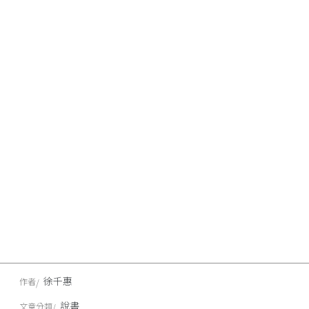
徐千惠
作者
說書
文章分類