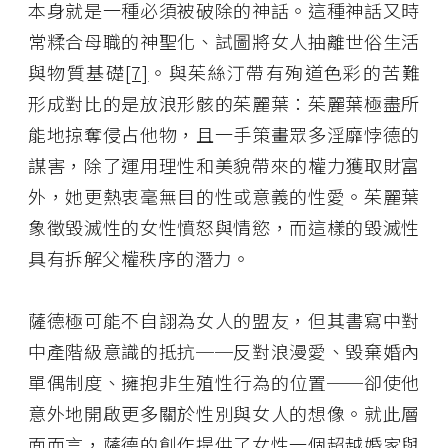
本身就是一種必須被破除的神話。這種神話又時
常糅合母職的神聖化、試圖將女人抽離世俗生活
與物質基礎
[7]
。與茱絲汀帶有殉道色彩的苦難
形成對比的是放浪形骸的茱麗葉：茱麗葉極盡所
能地掠奪侵占他物，且一手策畫眾多淫靡悖德的
謀害，除了運用理性和美貌帶來的權力獲取財富
外，她更熱衷毫無目的性或意義的性愛。茱麗葉
象徵毀滅性的女性憤怒與情慾，而這樣的毀滅性
具有拆解父權秩序的潛力。
薩德極可能不自詡為女人的盟友，但其書寫中對
中產階級意識的抵抗──反對浪漫愛、毀棄婚內
單偶制度、擁抱非生殖性行為的位置──卻使他
意外地開啟更多關於性別與女人的想像。就此層
面而言，薩德的創作提供了女性一個超越婚家與