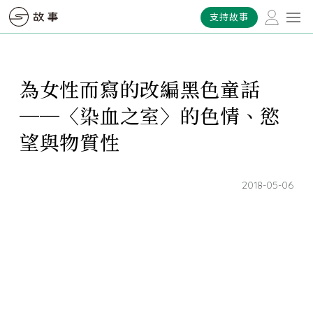
支持故事
為女性而寫的改編黑色童話
──〈染血之室〉的色情、慾
望與物質性
2018-05-06