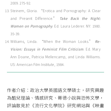
2009. 275-92.
Steinem, Gloria. “Erotica and Pornography: A Clear
and Present Difference.”
Take Back the Night:
Women on Pornography
. Ed. Laura Lederer. NY: 1980.
35-39.
Williams, Linda. “When the Woman Looks.”
Re-
Vision: Essays in Feminist Film Criticism
. Ed. Mary
Ann Doane, Patricia Mellencamp, and Linda Williams.
US: American Film Institute, 1984.
作者介紹：政治大學英國語文學碩士，研究興趣
為酷兒理論、情感研究、
哥德小說與恐怖文學，
評論散見於《流行文化學院》研究網站
與《
映畫