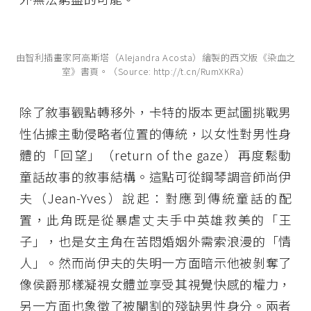
由智利插畫家阿高斯塔（Alejandra Acosta）繪製的西文版《染血之
室》書頁。（Source: http://t.cn/RumXKRa）
除了敘事觀點轉移外，卡特的版本更試圖挑戰男
性佔據主動侵略者位置的傳統，以女性對男性身
體的「回望」（return of the gaze）再度鬆動
童話故事的敘事結構。這點可從鋼琴調音師尚伊
夫（Jean-Yves）說起：對應到傳統童話的配
置，此角既是從暴虐丈夫手中英雄救美的「王
子」，也是女主角在苦悶婚姻外需索浪漫的「情
人」。然而尚伊夫的失明一方面暗示他被剝奪了
像侯爵那樣凝視女體並享受其視覺快感的權力，
另一方面也象徵了被閹割的殘缺男性身分。兩者