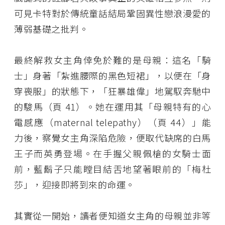
可見卡特對於傳統童話結局鞏固異性戀浪漫愛的
薄弱基礎之批判。
最終解救女主角倖免於難的是母親：這名「騎
士」身著「紮進腰際的黑色短裙」，以便在「身
穿喪服」的狀態下，「狂暴雄偉」地駕馭奔馳中
的駿馬（頁 41）。她在運用其「母親特有的心
電感應（maternal telepathy）（頁 44）」能
力後，察覺女主角深陷危險，便取代缺席的白馬
王子而英勇登場。在手握父親佩槍的女騎士面
前，藍鬍子只能瞠目結舌地望著眼前的「梅杜
莎」，迎接即將到來的命運。
其實從一開始，讀者便知道女主角的母親並非等