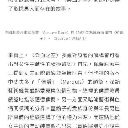
了取悅男人而存在的故事。
法國浪漫派畫家多雷（Gustave Doré）於 1862 年為佩羅所繪的《藍鬍
子》。（Source：
WikiArt
）
事實上，〈染血之室〉多處對原著的解構皆可看
出對女性主體性的積極肯認。首先，佩羅原著中
只提到丈夫面貌奇醜並坐擁財富，但卡特的版本
中丈夫多了「侯爵」（Marquis）的頭銜，深諳
藝術鑑賞並熱愛蒐集色情刊物。這裡的侯爵略帶
戲謔地指涉薩德侯爵，另一方面又暗喻藝術與色
情間模糊的分界。藍鬍子的貴族身份與年長男性
所具備的經驗建構了他的權力來源，而這點也從
女主角的年幼純真襯托出來（哥德羅曼史小說中