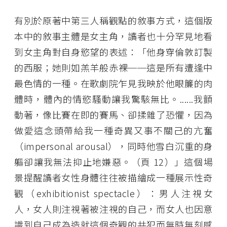
有別於原著中第三人稱觀點的敘事方式，這個版
本中的敘事主體是女主角，讀者也十分罕見地看
到女主角對自身慾望的表述：「他身穿倫敦訂製
的西服；她則如羔羊般赤裸──這是所有遭逢中
最色情的一種。在歌劇院乍見我映於他眼簾的肉
體時，體內的情慾騷動讓我驚駭無比。......我顫
動著，像比賽在即的賽馬、卻揉雜了恐懼，因為
做愛這念頭帶給我一種奇異又事不關己的亢奮
（impersonal arousal），同時他雪白沉重的身
軀卻讓我無法抑止地嫌惡。（頁 12）」這個場
景提醒讀者女性身體往往被描繪成一種展示性奇
觀（exhibitionist spectacle）：男人注視女
人，女人則注視著被注視的自己，而女人也因意
識到自己成為造就這個奇觀的共犯而無時無刻感