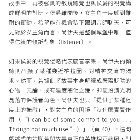
故事中一再被強調的敏銳聽覺也與侯爵的視覺構
成鮮明的對比。侯爵離開後，女主角一度感到難
耐的衝動，希望能有機會私下跟調音師聊天，可
見對於女主角而言，尚伊夫是整個城堡中唯一值
得信賴的傾訴對象（listener）。
如果侯爵的視覺侵略代表感官享樂，尚伊夫的傾
聽則凸顯了某種幾近柏拉圖、對精神交流的渴
求。然而，若據此將故事本身解釋成褒陽貶陰的
心物二元論，或有過度簡化之嫌。即便扮演光明
磊落的保護者角色，尚伊夫也只「提供了某種程
度上的撫慰」，對女主角的困境「沒什麼實質作
用（“I can be of some comfort to you . . .
Though not much use.” ）」（頁 40）。這句
戲謔式的註腳若與故事真正的英雄相互參照，則