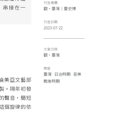
刊登專欄
〉串接在一
觀‧臺灣｜臺史博
刊登日期
2023-07-22
文章分類
觀‧臺灣
標籤
臺灣
日治時期
音樂
古倫美亞文藝部
戰後時期
製。隔年初發
的聲音，簡短
這個旋律的依