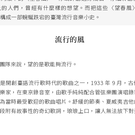
上的人們，曾經有什麼樣的想望。而把這些〈望春風
能構成一部蜿蜒跌宕的臺灣流行音樂小史。
流行的風
團隊來說，望的是歌能夠流行。
是開創臺語流行歌時代的歌曲之一，1933 年 9 月，
樂家，在東京錄音室，由歌手純純配合管弦樂團演唱錄
為當時最受歡迎的歌曲唱片。舒緩的節奏、夏威夷吉他
段附有故事性的奇幻歌詞，琅琅上口，讓人無法放下對