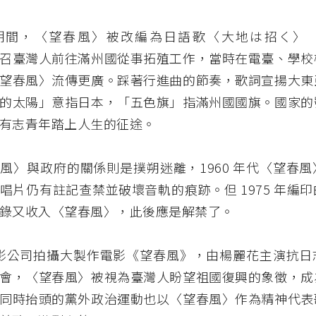
期間，〈望春風〉被改編為日語歌〈大地は招く〉
召臺灣人前往滿州國從事拓殖工作，當時在電臺、學校
望春風〉流傳更廣。踩著行進曲的節奏，歌詞宣揚大東
的太陽」意指日本，「五色旗」指滿州國國旗。國家的
有志青年踏上人生的征途。
風〉與政府的關係則是撲朔迷離，1960 年代〈望春
唱片仍有註記查禁並破壞音軌的痕跡。但 1975 年編
錄又收入〈望春風〉，此後應是解禁了。
年中影公司拍攝大製作電影《望春風》，由楊麗花主演抗
會，〈望春風〉被視為臺灣人盼望祖國復興的象徵，成
同時抬頭的黨外政治運動也以〈望春風〉作為精神代表