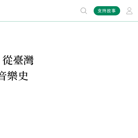
支持故事
：從臺灣
音樂史