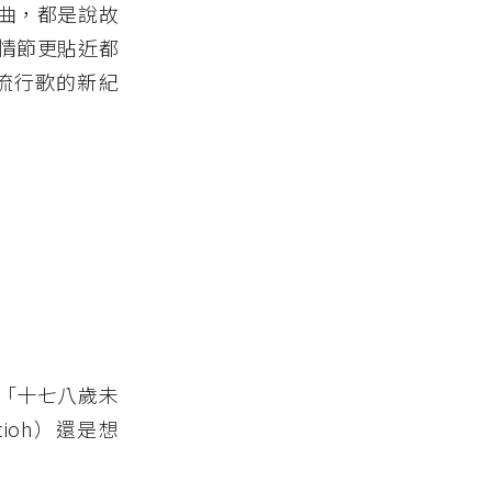
曲，都是說故
情節更貼近都
流行歌的新紀
「十七八歲未
ioh）還是想