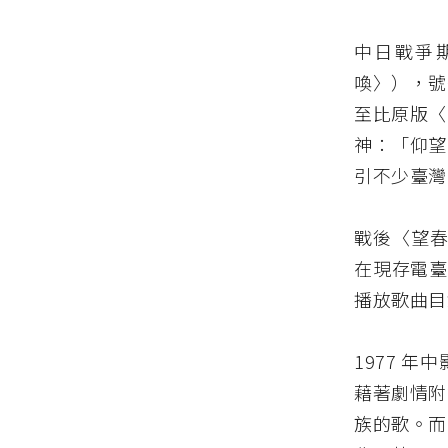
中日戰爭
喚〉），號
至比原版〈
神：「仰望
引不少臺灣
戰後〈望春
在現存電臺
播放歌曲目
1977 
藉著劇情附
族的歌。而