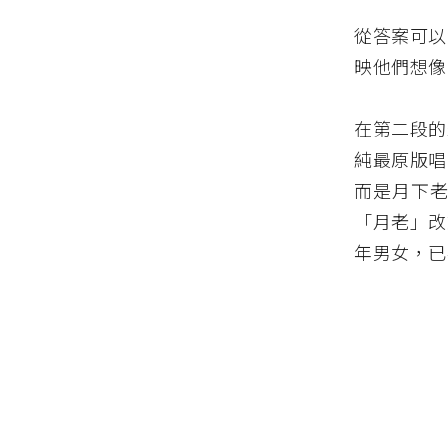
從答案可以
映他們想像
在第二段的
純最原版唱
而是月下老
「月老」改
年男女，已