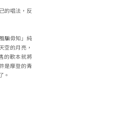
己的唱法，反
風騙毋知」純
天空的月亮，
印售的歌本就將
許是摩登的青
了。