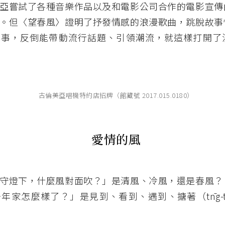
亞嘗試了各種音樂作品以及和電影公司合作的電影宣傳
。但〈望春風〉證明了抒發情感的浪漫歌曲，跳脫故事
心事，反倒能帶動流行話題、引領潮流，就這樣打開了
古倫美亞唱機特約店招牌（館藏號 2017.015.0180）
愛情的風
守燈下，什麼風對面吹？」是清風、冷風，還是春風？
年家怎麼樣了？」是見到、看到、遇到、搪著（tn̄g-t