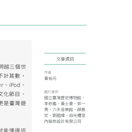
文章資訊
，跨越三個世
作者
不計其數，
黃裕元
、iPod、
圖片提供
文化節目、
國立臺灣歷史博物館、
更是臺灣遊
李修鑑、黃士豪、郭一
男、六禾音樂館、薛振
宏、劉國煒、自光體室
內裝修設計有限公司
就能懂得這