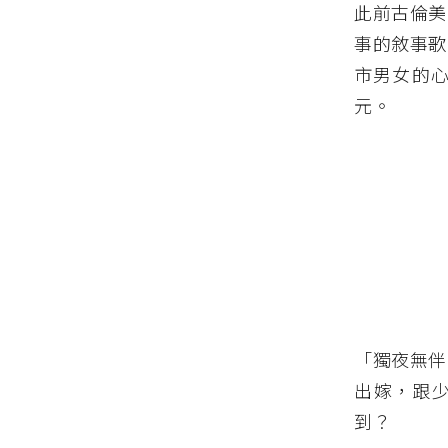
此前古倫美
事的敘事歌
市男女的
元。
「獨夜無伴
出嫁，跟少
到？