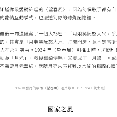
知道你最愛聽誰唱的〈望春風〉，因為每個歌手都有自
的愛情互動模式，也浸透到你的聽覺記憶裡。
最後一句還隱藏了一個大祕密：「月娘笑阮憨大呆，乎
的，其實是「月老笑阮憨大呆」打開門房，竟不是高掛
人在那裡笑著。1934 年〈望春風〉剛推出時，坊間
動為「月光」，戰後繼續傳唱，又變成了「月娘」。或
不需要月老牽線，就藉月亮來表述難以言喻的朦朧心情
1934 年發行的原版〈望春風〉唱片歌單（Source：黃士豪）
國家之風