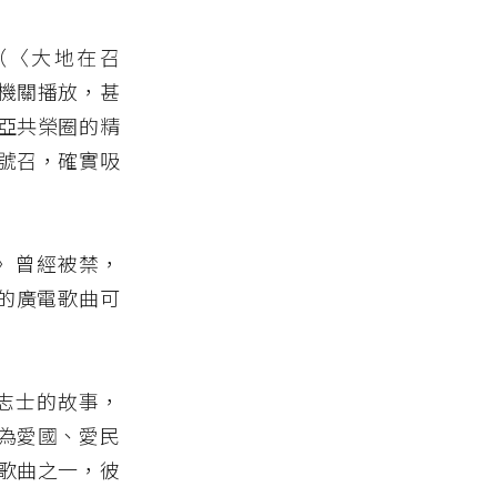
（〈大地在召
機關播放，甚
亞共榮圈的精
號召，確實吸
風〉曾經被禁，
印的廣電歌曲可
日志士的故事，
為愛國、愛民
歌曲之一，彼