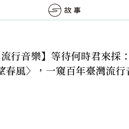
to 流行音樂】等待何時君來採
望春風〉，一窺百年臺灣流行