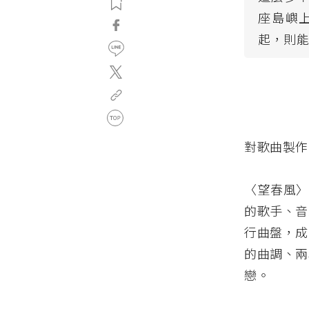
座島嶼
起，則
對歌曲製作
〈望春風〉
的歌手、音
行曲盤，成
的曲調、兩
戀。