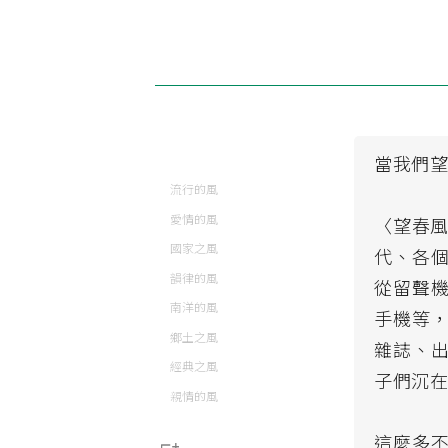
當我們
流行的風
愛情的風
〈望春風
國家之風
代、各
韻律的風
從留聲機
南洋的風
手機等
鄉土之風
雜誌、
經典之風
子們沉
親情的風
這麼多