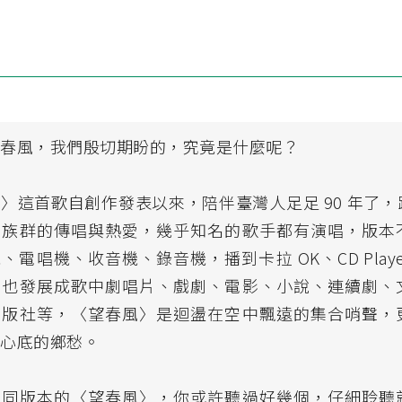
望春風，我們殷切期盼的，究竟是什麼呢？
〉這首歌自創作發表以來，陪伴臺灣人足足 90 年了
個族群的傳唱與熱愛，幾乎知名的歌手都有演唱，版本
、電唱機、收音機、錄音機，播到卡拉 OK、CD Player
，也發展成歌中劇唱片、戲劇、電影、小說、連續劇、
出版社等，〈望春風〉是迴盪在空中飄遠的集合哨聲，
在心底的鄉愁。
不同版本的〈望春風〉，你或許聽過好幾個，仔細聆聽