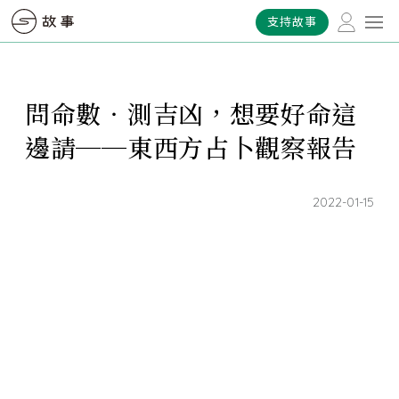
支持故事
問命數‧測吉凶，想要好命這
邊請──東西方占卜觀察報告
2022-01-15