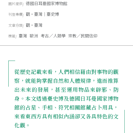
德國日耳曼國家博物館
圖片提供
觀‧臺灣｜臺史博
刊登專欄
觀‧臺灣
文章分類
臺灣
歐洲
考古／人類學
宗教／民間信仰
標籤
從歷史記載來看，人們相信藉由對事物的觀
察，就能夠掌握自然和人體規律，進而推算
出未來的發展，甚至運用物品來辟邪、防
身。本文透過臺史博及德國日耳曼國家博物
館的占星、手相、符咒相關館藏占卜用具，
來看東西方具有相似內涵卻又各具特色的文
化觀。