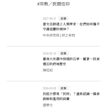
#宗教／民間信仰
2017-05-17
故事
當女巫師遇上人類學家，他們如何攜手
守護祖靈的精神？
中央研究院 | 研之有物
2016-02-15
故事
臺南大地震中倒塌的石亭，藏著一段被
遺忘的府城歷史
陳冠妃
2016-03-28
故事
到底什麼是「民粹」？重新認識一個被
誤解和濫用的詞彙
還學文