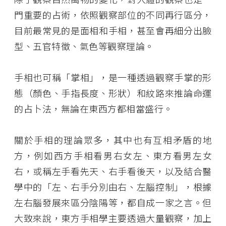
門重要的占術，依照觀察部位的不同再行區分，
目前最常見的是面相和手相，甚至會再細分出臉
型、五官特徵、氣色等觀察理論。
手相也可稱「掌相」，是一種透過觀察手掌的形
態（顏色、手指長度、形狀）和紋路來推論命運
的占卜法，無論在東西方都相當盛行。
關於手相的理論眾多，其中也有互相矛盾的地
方，例如西方手相看男右女左、東方看男左女
右，或稱左手看先天、右手看後天，以及結合醫
學中的「左、右手分別由右、左腦控制」，根據
左右腦發展來區分陰陽等，都自成一家之言。但
大致來說，東方手相學主要透過大量觀察，加上