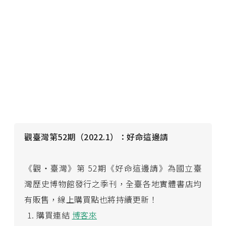
觀臺灣第52期（2022.1）：好命這邊請
《觀・臺灣》第 52期《好命這邊請》為國立臺
灣歷史博物館發行之季刊，全臺各地實體書店均
有販售，線上購買點也將持續更新！
購買連結
博客來