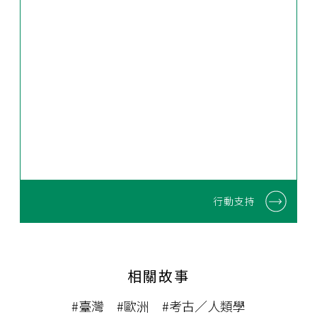
行動支持
相關故事
#臺灣
#歐洲
#考古／人類學