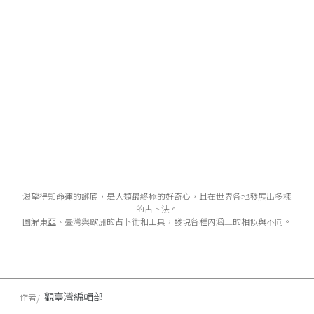
渴望得知命運的謎底，是人類最終極的好奇心，且在世界各地發展出多樣
的占卜法。
圖解東亞、臺灣與歐洲的占卜術和工具，發現各種內涵上的相似與不同。
觀臺灣編輯部
作者