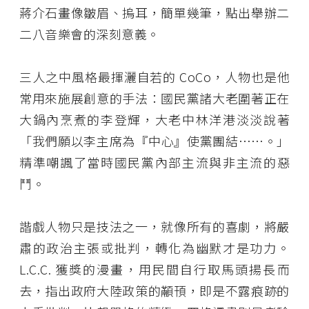
蔣介石畫像皺眉、摀耳，簡單幾筆，點出舉辦二
二八音樂會的深刻意義。
三人之中風格最揮灑自若的 CoCo，人物也是他
常用來施展創意的手法：國民黨諸大老圍著正在
大鍋內烹煮的李登輝，大老中林洋港淡淡說著
「我們願以李主席為『中心』使黨團結……。」
精準嘲諷了當時國民黨內部主流與非主流的惡
鬥。
諧戲人物只是技法之一，就像所有的喜劇，將嚴
肅的政治主張或批判，轉化為幽默才是功力。
L.C.C. 獲獎的漫畫，用民間自行取馬頭揚長而
去，指出政府大陸政策的顢頇，即是不露痕跡的