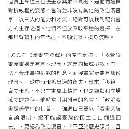
但真正令這三位漫畫家與眾不同的，是他們選擇
對抗威權的姿態。當時並非沒有其他的政治漫畫
家，以三人的能力和才氣，絕對可以找到配合官
方的生存之道。他們不但放棄較平穩的選擇，在
那風聲鶴唳的年代裡，不願沉默、挺身疾呼。
L.C.C.在《漫畫李登輝》的序言寫道：「我覺得
畫漫畫還是有基本理念，就是向權威挑戰，向一
切不合理事物挑戰的理念。而漫畫家更要有那份
理念。」從中時報系出道的魚夫，後來「移籍」
自立報系，不只在畫風上精進，也是觀點和立場
確立的過程。他時常引用列寧的名言：「政治漫
畫是美學中的匕首。」強調自己要以「漫畫突破
言論限制，絕不能讓臺灣的民主自由倒退回
去」，更認為政治漫畫，「不亞於歷史照片，且