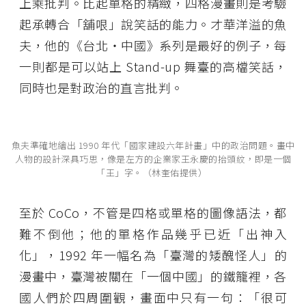
上乘批判。比起單格的精緻，四格漫畫則是考驗
起承轉合「舖哏」說笑話的能力。才華洋溢的魚
夫，他的《台北・中國》系列是最好的例子，每
一則都是可以站上 Stand-up 舞臺的高檔笑話，
同時也是對政治的直言批判。
魚夫準確地繪出 1990 年代「國家建設六年計畫」中的政治問題。畫中
人物的設計深具巧思，像是左方的企業家王永慶的抬頭紋，即是一個
「王」字。（林奎佑提供）
至於 CoCo，不管是四格或單格的圖像語法，都
難不倒他；他的單格作品幾乎已近「出神入
化」，1992 年一幅名為「臺灣的矮醜怪人」的
漫畫中，臺灣被關在「一個中國」的鐵籠裡，各
國人們於四周圍觀，畫面中只有一句：「很可