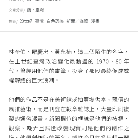
觀‧臺灣
文章分類
20世紀
臺灣
白色恐怖
新聞／媒體
漫畫
標籤
林奎佑、羅慶忠、黃永楠，這三個陌生的名字，
在上世紀臺灣政治變化最動盪的 1970、80 年
代，曾經用他們的畫筆，投身了那股最終促成威
權解體的巨大浪潮。
他們的作品不是在美術館或拍賣場供奉、競價的
風雅藝術，而是刊登在報章雜誌上，大量印刷複
製的通俗漫畫。新聞欄位的框線是他們的裱框，
觀察、嘲弄且試圖改變現實則是他們的創作之
道。他們創作時的筆名，或許今日許多年輕一輩