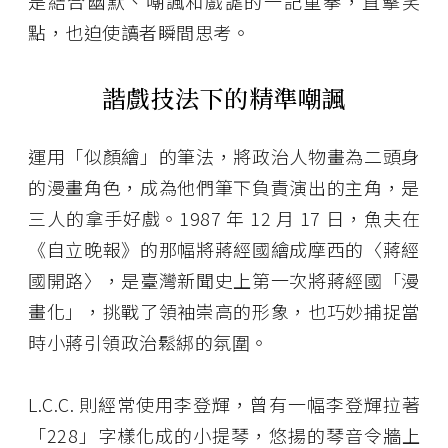
是結合幽默、嘲諷和戲謔的一記重拳，直擊笑
點，也迫使讀者瞬間思考。
諧戲技法下的精準嘲諷
運用「似顏繪」的筆法，將政治人物畫為二頭身
的漫畫角色，成為他們筆下負責演出的主角，是
三人的拿手好戲。1987 年 12 月 17 日，魚夫在
《自立晚報》的那幅將蔣經國繪成摩西的〈蔣經
國開路〉，是臺灣新聞史上第一次將蔣經國「漫
畫化」，挑戰了領袖崇高的形象，也巧妙捕捉當
時小蔣引領政治鬆綁的氛圍。
L.C.C. 則經常使用李登輝，曾有一幅李登輝拉著
「228」字樣化成的小提琴，悠揚的琴音令牆上