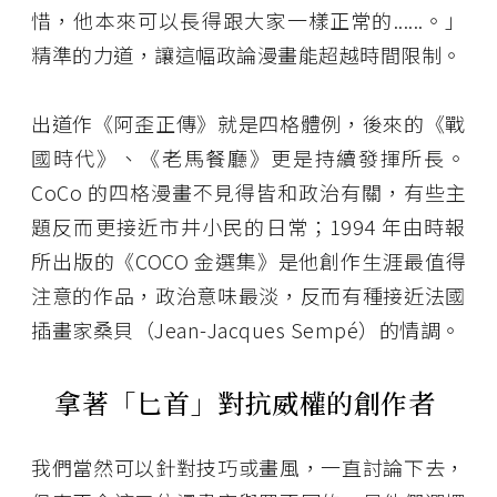
惜，他本來可以長得跟大家一樣正常的......。」
精準的力道，讓這幅政論漫畫能超越時間限制。
出道作《阿歪正傳》就是四格體例，後來的《戰
國時代》、《老馬餐廳》更是持續發揮所長。
CoCo 的四格漫畫不見得皆和政治有關，有些主
題反而更接近市井小民的日常；1994 年由時報
所出版的《COCO 金選集》是他創作生涯最值得
注意的作品，政治意味最淡，反而有種接近法國
插畫家桑貝（Jean-Jacques Sempé）的情調。
拿著「匕首」對抗威權的創作者
我們當然可以針對技巧或畫風，一直討論下去，