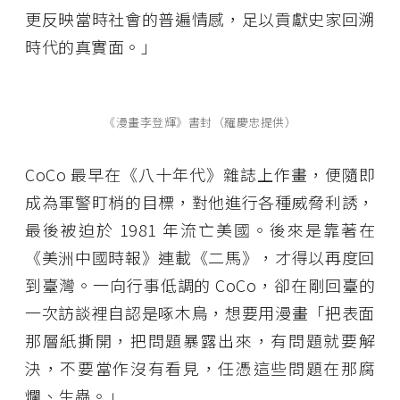
更反映當時社會的普遍情感，足以貢獻史家回溯
時代的真實面。」
《漫畫李登輝》書封（羅慶忠提供）
CoCo 最早在《八十年代》雜誌上作畫，便隨即
成為軍警盯梢的目標，對他進行各種威脅利誘，
最後被迫於 1981 年流亡美國。後來是靠著在
《美洲中國時報》連載《二馬》，才得以再度回
到臺灣。一向行事低調的 CoCo，卻在剛回臺的
一次訪談裡自認是啄木鳥，想要用漫畫「把表面
那層紙撕開，把問題暴露出來，有問題就要解
決，不要當作沒有看見，任憑這些問題在那腐
爛、生蟲。」