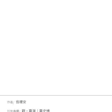
翁稷安
作者
觀‧臺灣｜臺史博
刊登專欄