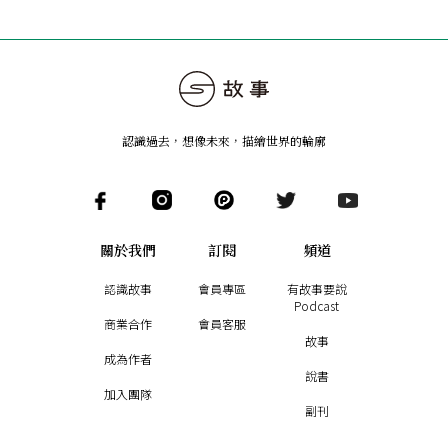
認識過去，想像未來
，
描繪世界的輪廓
關於我們
訂閱
頻道
認識故事
會員專區
有故事要說
Podcast
商業合作
會員客服
故事
成為作者
說書
加入團隊
副刊