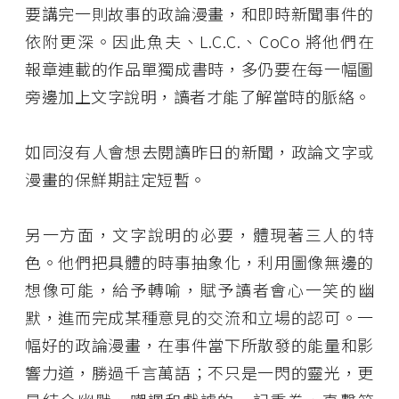
要講完一則故事的政論漫畫，和即時新聞事件的
依附更深。因此魚夫、L.C.C.、CoCo 將他們在
報章連載的作品單獨成書時，多仍要在每一幅圖
旁邊加上文字說明，讀者才能了解當時的脈絡。
如同沒有人會想去閱讀昨日的新聞，政論文字或
漫畫的保鮮期註定短暫。
另一方面，文字說明的必要，體現著三人的特
色。他們把具體的時事抽象化，利用圖像無邊的
想像可能，給予轉喻，賦予讀者會心一笑的幽
默，進而完成某種意見的交流和立場的認可。一
幅好的政論漫畫，在事件當下所散發的能量和影
響力道，勝過千言萬語；不只是一閃的靈光，更