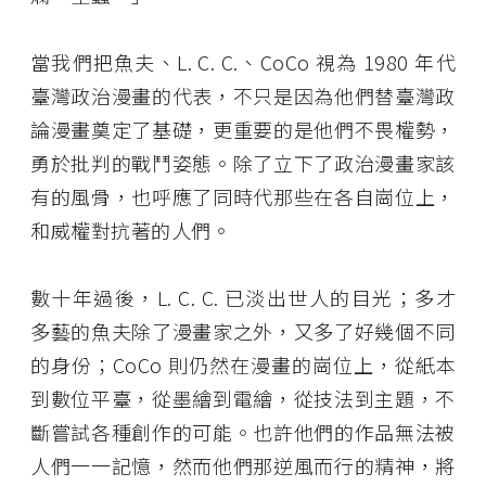
當我們把魚夫、L. C. C.、CoCo 視為 1980 年代
臺灣政治漫畫的代表，不只是因為他們替臺灣政
論漫畫奠定了基礎，更重要的是他們不畏權勢，
勇於批判的戰鬥姿態。除了立下了政治漫畫家該
有的風骨，也呼應了同時代那些在各自崗位上，
和威權對抗著的人們。
數十年過後，L. C. C. 已淡出世人的目光；多才
多藝的魚夫除了漫畫家之外，又多了好幾個不同
的身份；CoCo 則仍然在漫畫的崗位上，從紙本
到數位平臺，從墨繪到電繪，從技法到主題，不
斷嘗試各種創作的可能。也許他們的作品無法被
人們一一記憶，然而他們那逆風而行的精神，將