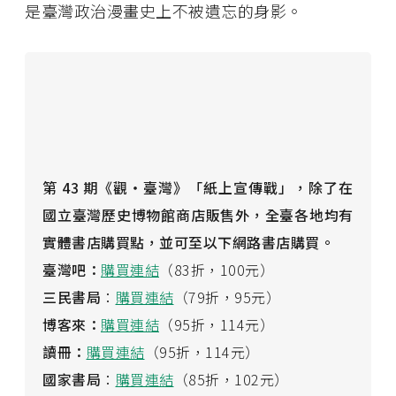
是臺灣政治漫畫史上不被遺忘的身影。
第 43 期《觀・臺灣》「紙上宣傳戰」，除了在
國立臺灣歷史博物館商店販售外，全臺各地均有
實體書店購買點，並可至以下網路書店購買。
臺灣吧：
購買連結
（83折，100元）
三民書局
：
購買連結
（79折，95元）
博客來：
購買連結
（95折，114元）
讀冊：
購買連結
（95折，114元）
國家書局
：
購買連結
（85折，102元）