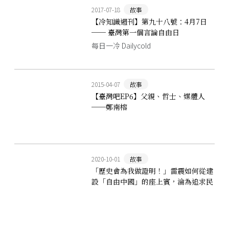
2017-07-18
故事
【冷知識週刊】第九十八號：4月7日
── 臺灣第一個言論自由日
每日一冷 Dailycold
2015-04-07
故事
【臺灣吧EP6】父親、哲士、媒體人
──鄭南榕
2020-10-01
故事
「歷史會為我做證明！」雷震如何從建
設「自由中國」的座上賓，淪為追求民
主的階下囚？