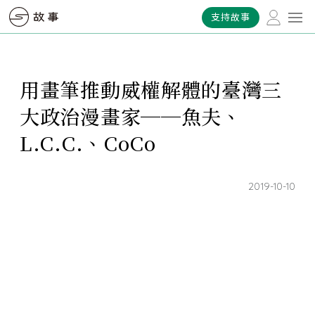
支持故事
用畫筆推動威權解體的臺灣三
大政治漫畫家──魚夫、
L.C.C.、CoCo
2019-10-10