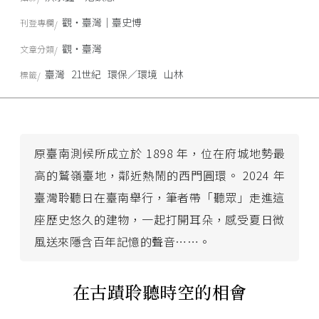
觀‧臺灣｜臺史博
刊登專欄
觀‧臺灣
文章分類
臺灣
21世紀
環保／環境
山林
標籤
原臺南測候所成立於 1898 年，位在府城地勢最
高的鷲嶺臺地，鄰近熱鬧的西門圓環。 2024 年
臺灣聆聽日在臺南舉行，筆者帶「聽眾」走進這
座歷史悠久的建物，一起打開耳朵，感受夏日微
風送來隱含百年記憶的聲音⋯⋯。
在古蹟聆聽時空的相會