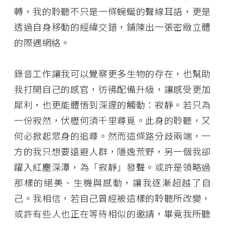
轉，我的聆聽不只是一條蜿蜒的聲線耳語，更是
透過自身移動的經緯交錯，鋪陳出一張密緻立體
的際遇網絡。
錄音工作讓我可以覺察更多生物的存在，也幫助
我打開自己的感官，彷彿配備升級，讓感受更加
犀利，也更能體悟到深邃的觸動：寂靜。若只為
一份寂然，伏櫪何須千里尋覓。此身的聆聽，又
何必掀起眾身的追尋。然而這條路分歧兩端，一
方的我只想要遠避人群，隱逸荒野，另一個我卻
躍入紅塵深潭，為「寂靜」發聲。或許是領略過
那樣的絕美、生機與感動，讓我逐漸超越了自
己。我相信，若自己曾經被這樣的聆聽所改變，
或許有些人也正在等待相似的邀請，畢竟我所聽