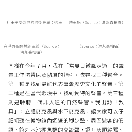
迎王平安祭典的最後高潮：送王——燒王船（Source：洪永鑫拍攝）
在巷弄間遶境的王爺（Source：
（Source：洪永鑫拍攝）
洪永鑫拍攝）
同樣在今年 7 月，我在「當夏日微風走過」的聲
景工作坊帶民眾隨風的指引，去尋找三種聲音。
第一種是找到最能代表臺灣歷史文化的聲音。第
二種是在當代環境中，找到獨特的聲音。第三種
則是聆聽一個非人造的自然聲響。我出動「教
具」：立體麥克風與水下麥克風，讓大家可以仔
細傾聽在博物館內迴盪的腳步聲、周圍遊客的低
語、館外水池裡魚群的交談聲，還有灰頭鷦鶯、