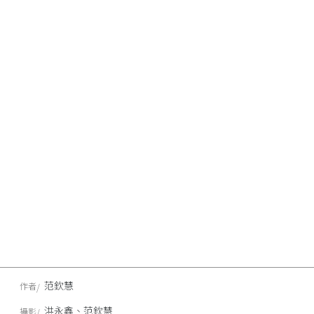
范欽慧
作者
洪永鑫、范欽慧
攝影