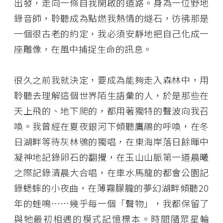
出發，走向一條自我開啟的道路。身為一位野地
錄音師，聆聽成為點燃我熱情的燧石，彷彿那是
一個很古老的約定，我必須安靜地把自己化成一
座雕像，在風中捕捉生命的訊息。
很久之前我就決定，要成為能夠走入森林中，用
聆聽去理解這個世界陌生語彙的人，於是那些在
天上飛的、地下爬的，都用著獨特的聲波向我召
喚。我曾經在夏夜銀河下傾聽鷹鵑的呼喚，在冬
日湖畔等待灰林鴞的獨唱，在東海岸落日餘暉中
凝神地記錄卵石的翻攪，在玉山山脈第一道晨曦
之際記錄清晨大合唱，在車水馬龍的都會公園記
錄蟋蟀的小夜曲，在薄霧朦朧的夢幻湖畔傾聽20
年的蛙鳴⋯⋯幾乎每一個「聲物」，我都保留了
與牠最初相遇的模式記憶標本。時間隨眾星輪