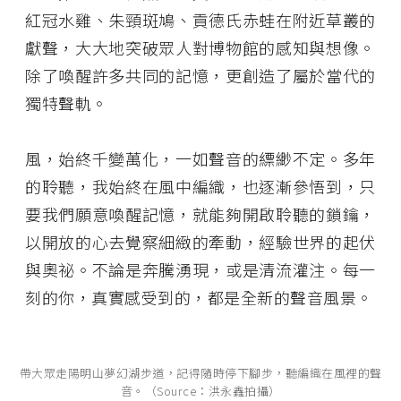
紅冠水雞、朱頸斑鳩、貢德氏赤蛙在附近草叢的
獻聲，大大地突破眾人對博物館的感知與想像。
除了喚醒許多共同的記憶，更創造了屬於當代的
獨特聲軌。
風，始終千變萬化，一如聲音的縹緲不定。多年
的聆聽，我始終在風中編織，也逐漸參悟到，只
要我們願意喚醒記憶，就能夠開啟聆聽的鎖鑰，
以開放的心去覺察細緻的牽動，經驗世界的起伏
與奧祕。不論是奔騰湧現，或是清流灌注。每一
刻的你，真實感受到的，都是全新的聲音風景。
帶大眾走陽明山夢幻湖步道，記得隨時停下腳步，聽編織在風裡的聲
音。（Source：洪永鑫拍攝）