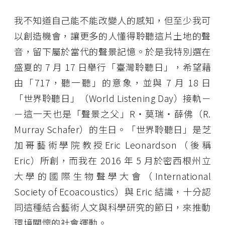
我不知道自己能不能改變人的感知，但至少我可
以創造機會，讓更多的人懂得聆聽這片土地的聲
音，留下屬於當代的聲景記憶。於是我特別選在
盛夏的 7 月 17 日舉行「臺灣聆聽日」，希望藉
由「717，聽一聽」的意象，並與 7 月 18 日
「世界聆聽日」（World Listening Day）接軌－
－這一天也是「聲景之父」R・莫瑞・薛佛（R.
Murray Schafer）的生日。「世界聆聽日」是芝
加哥藝術學院教授Eric Leonardson（後稱
Eric）所創，而我在 2016 年 5 月於密西根州立
大學的國際生物聲學大會（International
Society of Ecoacoustics）與 Eric 結識，十分認
同這種結合藝術人文與科學研究的節日，來推動
環境關懷的社會運動。