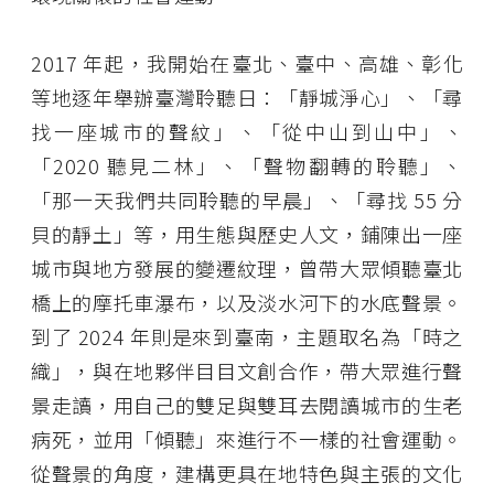
2017 年起，我開始在臺北、臺中、高雄、彰化
等地逐年舉辦臺灣聆聽日：「靜城淨心」、「尋
找一座城市的聲紋」、「從中山到山中」、
「2020 聽見二林」、「聲物翻轉的聆聽」、
「那一天我們共同聆聽的早晨」、「尋找 55 分
貝的靜土」等，用生態與歷史人文，鋪陳出一座
城市與地方發展的變遷紋理，曾帶大眾傾聽臺北
橋上的摩托車瀑布，以及淡水河下的水底聲景。
到了 2024 年則是來到臺南，主題取名為「時之
織」，與在地夥伴目目文創合作，帶大眾進行聲
景走讀，用自己的雙足與雙耳去閱讀城市的生老
病死，並用「傾聽」來進行不一樣的社會運動。
從聲景的角度，建構更具在地特色與主張的文化