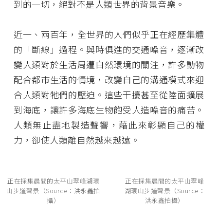
到的一切，絕對不是人類世界的背景音樂。
近一、兩百年，全世界的人們似乎正在經歷集體
的「斷線」過程。與時俱進的交通噪音，逐漸改
變人類對於生活周遭自然環境的關注，許多動物
配合都市生活的情境，改變自己的溝通模式來迎
合人類對牠們的壓迫。這些干擾甚至從陸面擴展
到海底，讓許多海底生物飽受人造噪音的痛苦。
人類無止盡地製造聲響，藉此來彰顯自己的權
力，卻使人類離自然越來越遠。
正在採集晨間的太平山翠峰湖環
正在採集晨間的太平山翠峰
山步道聲景（Source：洪永鑫拍
湖環山步道聲景（Source：
攝）
洪永鑫拍攝）