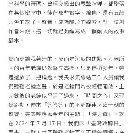
串科學的符碼。曾經交織出的眾聲喧嘩，都墜落
在某個密室中，徒留那些數字、線條、還有五顏
六色的旗子。聲音，成為隱形的線索，對一位創
作者來說，這一切就足夠編寫成一個動人的故事
腳本。
然而更讓我著迷的，反而是沉默的焦點。測候所
內的百年老鐘仍然豎立高掛，只是停擺多年，旁
邊還放了一把鑰匙。我央求氣象站工作人員讓我
們聽聽老鐘之聲，於是老鐘門片被輕輕開啟，上
完鍊後的老鐘似乎活了過來，「時間之心」又砰
然跳動，傳來「答答答」的平靜旋律。這一刻的
聲響，完美呼應著今年的主題：「時之織」。就
在 2024 年 7 月 17 日，我們因「臺灣聆聽日」
而來，一群人共同聆聽老鐘百年不變的迴響，在