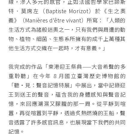
線，滲入多元的感官，正如法國哲學家巴諦斯
特．莫席左（Baptiste Morizot）於《生之奧
義》（Manières d'être vivant）所寫：「人類的
生活方式為諸般迷奧之一，只有我們與周遭的動
物、植物、細菌、生態系所擁有的成千上萬種其
他生活方式交織在一起時，才有意義。」
我完成的作品「東港迎王祭典——大音希聲的多
重聆聽」在今年 8 月國立臺灣歷史博物館的
「聽・見：聲音記憶特展」中展出，當中記錄迎
王到送王的聲音，蘊含我的身體感知與聲音記
憶，來回應潮濕又朦朧的那一周。從平靜到喧
囂，再從喧囂到平靜，透過炙熱燃燒的王船，聲
音透露了許多感官訊息，也展現當下我們的共同
記憶。