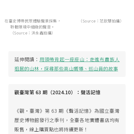
在臺史博帶民眾體驗聲景採集，
（Source：范欽慧拍攝）
聆聽環境中細緻的聲音。
（Source：洪永鑫拍攝）
延伸閱讀：
用頭帶背起一座座山：走進布農族人
祖居的山林，探尋那些高山嚮導、巡山員的故事
觀臺灣第 63 期（2024.10）：聲活記憶
《觀・臺灣》第 63 期《聲活記憶》為國立臺灣
歷史博物館發行之季刊，全臺各地實體書店均有
販售，線上購買點也將持續更新！