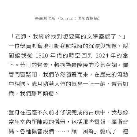
臺南測候所（Source：洪永鑫拍攝）
「老師，我終於找到想要寫的文學靈感了。」
一位學員興奮地打斷我解說時的沉浸與想像，瞬
間讓我從 1920 年代的時空回到 2024 年的當
下。昔日的聲景，轉換為轟隆隆的冷氣空調，儘
管門窗緊閉，我們依然隨聲而來，在歷史的流動
中相遇。歲月隨著人們的氣息一吐一納，聲音如
織，我們靜耳傾聽。
置身在這座不久前才修復完成的古蹟中，我想像
當年室內所陳設的儀器，包括那些電報、摩斯密
碼、各種擴音設備⋯⋯，讓「風聲」變成了一連