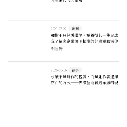
2021-07-22
副刊
種樹不只保護環境，還養得起一隻足球
隊？這家企業證明植樹的好處遠勝過你
想像
謝易軒
2026-03-16
故事
永續不是舞作的包裝，而是創作者選擇
存在的方式──表演藝術實踐永續的現
場經驗分享：以B.DANCE為例