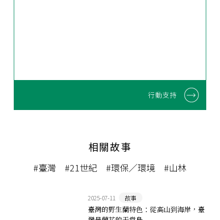
行動支持
相關故事
#臺灣
#21世紀
#環保／環境
#山林
2025-07-11
故事
臺灣的野生蘭特色：從高山到海岸，臺
灣是蘭花的天堂島