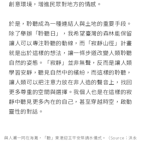
創意環境，增進民眾對地方的情感。
於是，聆聽成為一種連結人與土地的重要手段。
除了舉辦「聆聽日」，我希望臺灣的森林能保留
讓人可以專注聆聽的動線，而「寂靜山徑」計畫
就是出於這樣的想法，讓一條步道改變人類聆聽
自然的姿態。「寂靜」並非無聲，反而是讓人類
學習安靜，聽見自然中的繽紛，而這樣的聆聽，
讓人類可以把注意力放在非人造的聲音上，找回
更多尊重的空間與選擇。我個人也是在這樣的寂
靜中聽見更多內在的自己，甚至穿越時空，啟動
靈性的對話。
與人潮一同在海灘，「聽」東港迎王平安祭請水儀式。（Source：洪永