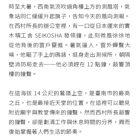
時至大暑，西南氣流吹過角樓上方的測風塔，氣
象站同仁緩緩升起旗子，告知今天的風向測報。
在西村所長的辦公室裡，有一口從日本運來的實
木精工舍 SEIKOSHA 發條鐘，此刻微風徐徐地
從他背後的窗戶竄進。暑氣逼人，窗外蟬聲大
噪，他瞄了手上的碼錶，挺身走出測候所，朝隔
壁消防局走去──他必須趕在 12 點鐘，敲響頂
樓的鐘聲。
在這海拔 14 公尺的鷲嶺上空，是臺南市的最高
之丘，也是最接近天堂的位置。在這裡可以聽見
附近廟宇與教堂傳來的鐘聲，然而西村所長敲響
的鐘聲，卻是劃清工作與休息時間的分界，周而
復始掌握著人們生活的節奏。