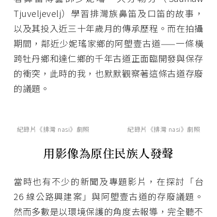
Tjuveljevelj）學習排灣族鼻笛及口笛的故事，
以及其投入近三十年歲月的傳承歷程。而在拍攝
期間，鄰近少妮瑤家鄉的阿塱壹古道——一條橫
跨牡丹鄉和達仁鄉的千年古道正面臨開發與保存
的衝突，此時的我，也默默觀察著這條古道存廢
的議題。
紀錄片《排灣 nasi》劇照
紀錄片《排灣 nasi》劇照
用影像為原住民族人發聲
當時也有不少的新聞及專題影片，在探討「台
26 線公路興建案」與阿塱壹古道的存廢議題。
然而多數是以環境保護的角度去報導，完全聽不