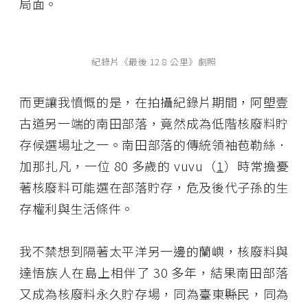
局面。
紀錄片《最後 12.8 公里》劇照
而更讓我憤慨的是，在拍攝紀錄片期間，阿塱壹
古道另一端的南田部落，竟然成為低階核廢料貯
存候選場址之一。南田部落的傳統領袖苞勒絲．
加那扎凡，一位 80 多歲的 vuvu（
1
）時常擔憂
著核廢料可能選在部落貯存，危及後代子孫的生
存權利與生活條件。
我不禁想到隔著太平洋另一邊的蘭嶼，核廢料與
達悟族人在島上相伴了 30 多年，結果南田部落
又成為核廢料永久貯存場，同為臺東縣民，同為