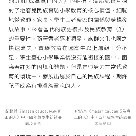
caucau 成為真正的人》的拍攝。這部紀錄片探
討了地磨兒民族實驗小學教育的核心價值，細膩
地從教師、家長、學生三者緊密的關係與結構發
展故事，來看當代的族語復振及民族教育（
3
）
的重要性。隨著耆老逐漸凋零，族群文化也隨之
快速流失，實驗教育在國高中以上層級十分不
足，學生憂心小學畢業後沒有能銜接的國中，面
臨著許多的困境和難題，但還是很努力在當代教
育的環境中，發展出屬於自己的民族課程，期許
孩子成為有排灣族靈魂的人。
紀錄片《masan caucau成為真
紀錄片《masan caucau成為真
正的人》中，四年級學生訪談畫
正的人》中，四年級學生訪談畫
面及劇照
面及劇照