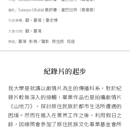
Sasuyu Ubalat 撒舒優．渥巴拉特（曾連豪）
攝影
觀‧臺灣｜臺史博
刊登專欄
觀‧臺灣
文章分類
臺灣
影視／電影
原住民
母語
標籤
紀錄片的起步
我大學是就讀以劇情片為主的傳播科系，對於紀
錄片較無深入的接觸，畢業作品也是拍攝劇情片
《山地刀》，探討原住民族於都市生活所遭遇的
困境。然而在進入在業界工作之後，利用假日之
餘，因緣際會參加了原住民族文化事業基金會所