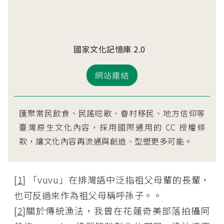
國家文化記憶庫 2.0
網站連結
匯聚常民飲食、民謠唸歌、眷村移民、地方信仰等
臺灣原生文化內容，採用國際通用的 CC 授權條
款，讓文化內容再流通與創造、型塑更多可能。
[
1
] 「vuvu」在排灣語中泛指祖父母輩的長輩，
也可反過來作為祖父母稱呼孫子。。
[
2
]關於傳統漁法，我曾在花蓮奇美部落拍攝阿