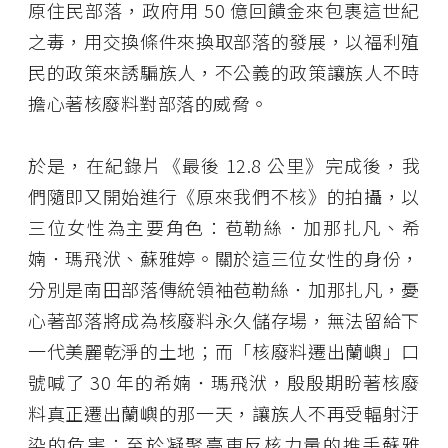
原住民部落，政府用 50 億回饋金來包裹這世紀
之毒，用交換條件來換取部落的發展，以福利殖
民的政策來誘騙族人，不公義的政策讓族人不時
擔心著核廢料對部落的威脅。
於是，在紀錄片《最後 12.8 公里》完成後，我
們隨即又開始進行《原來我們不核》的拍攝，以
三位女性為主要角色：苞勒絲．加那扎凡、希
婻．瑪飛洑、蘇雅婷。關於這三位女性的身份，
分別是南田部落傳統領袖苞勒絲．加那扎凡，憂
心著部落將成為核廢料永久儲存場，無法留給下
一代美麗乾淨的土地；而「核廢料遷出蘭嶼」口
號喊了 30 年的希婻．瑪飛洑，殷殷期盼著核廢
料真正遷出蘭嶼的那一天，讓族人不再受輻射汙
染的危害；至於凝聚臺東反核力量的推手蘇雅