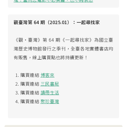
觀臺灣第 64 期（2025.01）：一起尋找家
《觀・臺灣》第 64 期《一起尋找家》為國立臺
灣歷史博物館發行之季刊，全臺各地實體書店均
有販售，線上購買點也將持續更新！
購買連結
博客來
購買連結
三民書局
購買連結
讀冊生活
購買連結
聚珍臺灣