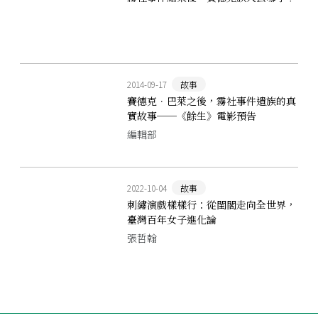
2014-09-17
故事
賽德克．巴萊之後，霧社事件遺族的真
實故事──《餘生》電影預告
編輯部
2022-10-04
故事
刺繡演戲樣樣行：從閨閣走向全世界，
臺灣百年女子進化論
張哲翰