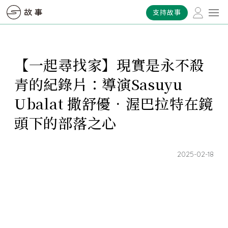
支持故事
【一起尋找家】現實是永不殺
青的紀錄片：導演Sasuyu
Ubalat 撒舒優．渥巴拉特在鏡
頭下的部落之心
2025-02-18