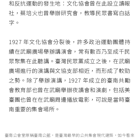
和反抗運動的發生地：文化協會曾在此設立讀報
社，蔡培火也曾舉辦研究會，教導民眾書寫白話
字。
1927 年文化協會分裂後，許多政治運動團體持
續在武廟廣場舉辦講演會，常有數百乃至成千民
眾聚集在此聽講。臺灣民眾黨成立之後，在武廟
廣場進行的演講與文協支部相近，而形成了較勁
之勢。除了舉辦演講，1927 年成立的臺南共勵
會教育部也曾在武廟舉辦夜讀會和演劇，包括美
臺團也曾在在武廟周邊播放電影，可說是當時臺
南重要的集會場所。
臺南公會堂原稱臺南公館，是臺灣最早的公共集會現代建築，如今看來