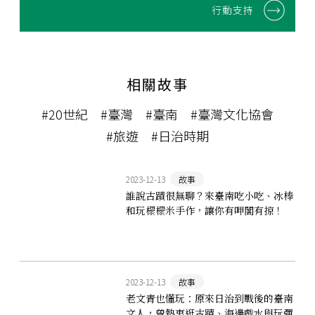
行動支持
相關故事
#20世紀
#臺灣
#臺南
#臺灣文化協會
#旅遊
#日治時期
2023-12-13
故事
誰說古蹟很無聊？來臺南吃小吃、冰棒
和玩榻榻米手作，讓你有呷閣有掠！
2023-12-13
故事
老文青也懂玩：原來日治到戰後的臺南
文人，曾熱衷逛古蹟、海邊戲水與玩彈