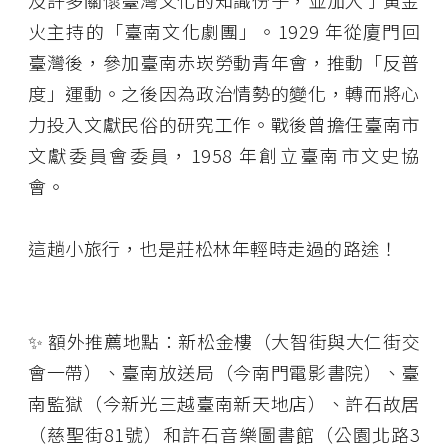
火主持的「臺南文化劇團」。1929 年從廈門回
臺灣後，參加臺南赤崁勞動青年會，推動「反普
度」運動。之後因為政治情勢的變化，轉而將心
力投入文獻民俗的研究工作。戰後曾擔任臺南市
文獻委員會委員，1958 年創立臺南市文史協
會。
這趟小旅行，也是莊松林年輕時走過的路途！
✨ 額外推薦地點：新松金樓（大智街與大仁街交
會一帶）、臺南放送局（今南門電影書院）、臺
南監獄（今新光三越臺南新天地店）、許石故居
（慈聖街81號）和許石音樂圖書館（公園北路3