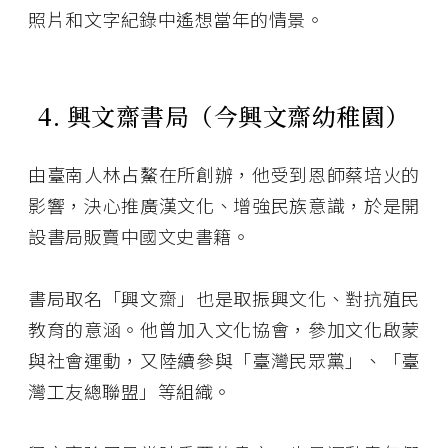
照片和文字紀錄中遙想當年的情景。
4. 興文齋書局（今興文齋幼稚園）
由臺南人林占鰲在所創辦，他受到恩師蔡培火的
影響，決心推廣漢文化、增強民族意識，於是開
設書局販賣中國文史書籍。
書局取名「興文齋」也是取振興文化、對抗殖民
教育的意涵。他曾加入文化協會，參加文化啟蒙
與社會運動，又陸續參與「臺灣民眾黨」、「臺
灣工友總聯盟」等組織。