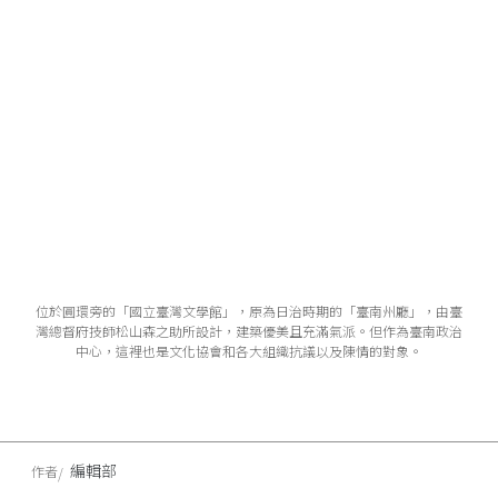
位於圓環旁的「國立臺灣文學館」，原為日治時期的「臺南州廳」，由臺
灣總督府技師松山森之助所設計，建築優美且充滿氣派。但作為臺南政治
中心，這裡也是文化協會和各大組織抗議以及陳情的對象。
編輯部
作者