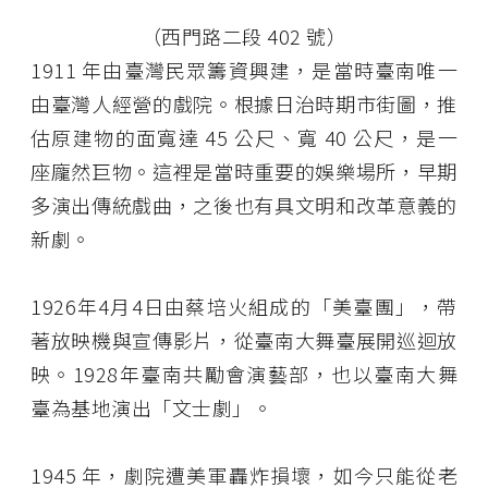
（西門路二段 402 號）
1911 年由臺灣民眾籌資興建，是當時臺南唯一
由臺灣人經營的戲院。根據日治時期市街圖，推
估原建物的面寬達 45 公尺、寬 40 公尺，是一
座龐然巨物。這裡是當時重要的娛樂場所，早期
多演出傳統戲曲，之後也有具文明和改革意義的
新劇。
1926年4月4日由蔡培火組成的「美臺團」，帶
著放映機與宣傳影片，從臺南大舞臺展開巡迴放
映。1928年臺南共勵會演藝部，也以臺南大舞
臺為基地演出「文士劇」。
1945 年，劇院遭美軍轟炸損壞，如今只能從老