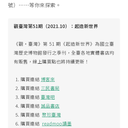
號）⋯⋯等你來探索。
觀臺灣第51期（2021.10）：起造新世界
《觀・臺灣》第 51 期《起造新世界》為國立臺
灣歷史博物館發行之季刊，全臺各地實體書店均
有販售，線上購買點也將持續更新！
購買連結
博客來
購買連結
三民書局
購買連結
臺灣吧
購買連結
誠品書店
購買連結
聚珍臺灣
購買連結
readmoo讀墨