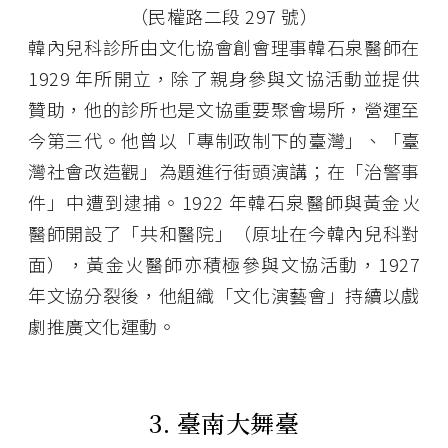
（民權路二段 297 號）
韓內兒科診所由文化協會創會理事韓石泉醫師在
1929 年所開立，除了親身參與文協活動並提供
贊助，他的診所也是文協重要聚會場所，營運至
今第三代。他曾以「專制政制下的臺灣」、「臺
灣社會改造觀」為題進行街頭演講；在「治警事
件」中遭到逮捕。1922 年韓石泉醫師與黃金火
醫師開設了「共和醫院」（原址在今韓內兒科對
面），黃金火醫師亦積極參與文協活動，1927
年文協分裂後，他組織「文化演藝會」持續以戲
劇推廣文化運動。
3. 臺南大舞臺