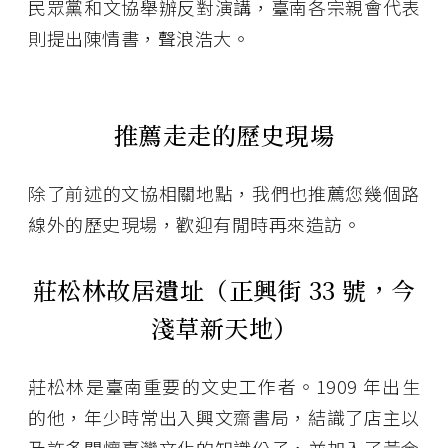
民眾黨和文協舉辦反對演講，臺南各宗親會代表
則提出陳情書，聲浪浩大。
推薦走走的歷史現場
除了前述的文協相關地點，我們也推薦您幾個路
線外的歷史現場，歡迎有閒時再來造訪。
莊松林故居遺址（正興街 33 號，今
淺草新天地）
莊松林是臺南重要的文史工作者。1909 年出生
的他，年少時常出入興文齋書局，結識了店主以
及許多關懷臺灣文化的知識份子，並加入了黃金