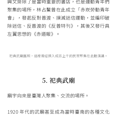
興文齋除了是當時重要的書店，也是運動青年們
聚集的場所，林占鰲曾在此成立「赤崁勞動青年
會」，發起反對普渡、撲滅迷信運動，並編印破
除迷信、反普渡的《反普特刊》，其後又發行具
左翼思想的《赤道報》。
祀典武廟舊照，這裡曾經擠入成百上千的民眾聚集在此聽演講。
5. 祀典武廟
廟宇向來是臺灣人聚集、交流的場所。
1920 年代的武廟甚至成為當時臺南的各種文化