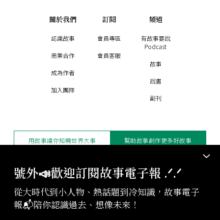
關於我們
訂閱
頻道
認識故事
會員專區
有故事要說
Podcast
商業合作
會員客服
故事
成為作者
說書
加入團隊
副刊
用故事讓你知曉世界大事
幫助故事創作更多好故事
訂閱電子報
贊助支持
號外📣歡迎訂閱故事電子報 .ᐟ‪‪.ᐟ
從大時代到小人物、熱話題到冷知識，故事電子
版權聲明與轉載規範
報📬陪你認識過去、想像未來！
授權與合作：
contact@storystudio.tw
投稿文章：
gushi@storystudio.tw