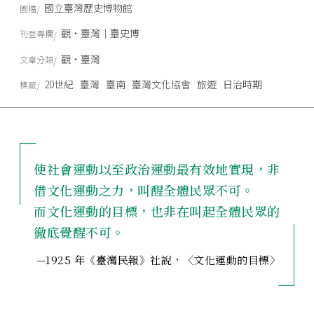
國立臺灣歷史博物館
圖檔
觀‧臺灣｜臺史博
刊登專欄
觀‧臺灣
文章分類
20世紀
臺灣
臺南
臺灣文化協會
旅遊
日治時期
標籤
使社會運動以至政治運動最有效地實現，非
借文化運動之力，叫醒全體民眾不可。
而文化運動的目標，也非在叫起全體民眾的
徹底覺醒不可。
—1925 年《臺灣民報》社說，〈文化運動的目標〉