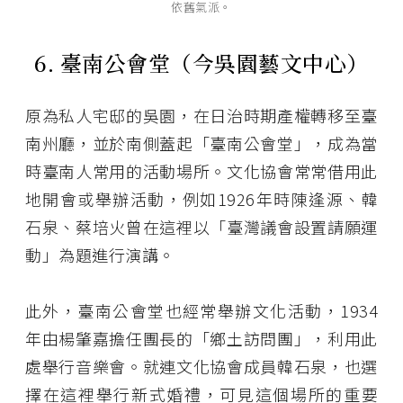
依舊氣派。
6. 臺南公會堂（今吳園藝文中心）
原為私人宅邸的吳園，在日治時期產權轉移至臺
南州廳，並於南側蓋起「臺南公會堂」，成為當
時臺南人常用的活動場所。文化協會常常借用此
地開會或舉辦活動，例如1926年時陳逢源、韓
石泉、蔡培火曾在這裡以「臺灣議會設置請願運
動」為題進行演講。
此外，臺南公會堂也經常舉辦文化活動，1934
年由楊肇嘉擔任團長的「鄉土訪問團」，利用此
處舉行音樂會。就連文化協會成員韓石泉，也選
擇在這裡舉行新式婚禮，可見這個場所的重要