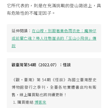
它所代表的，則是在充滿挑戰的登山路途上，具
有危險性的不確定因子。
延伸閱讀：
在山裡，別跟著黃色雨衣走：魔神仔
或前輩亡魂？帶人往懸崖去的「玉山小飛俠」傳
說
觀臺灣第54期（2022.07）：怪談
《觀・臺灣》第 54期《怪談》為國立臺灣歷史
博物館發行之季刊，全臺各地實體書店均有販
售，線上購買點也將持續更新！
購買連結
博客來