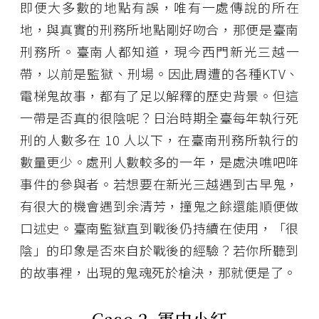
即便大多數的地點有誤，唯有一處傳說的所在
地，與真實的刑務所地點剛好吻合，那便是臺南
刑務所。臺南人都知道，現今西門新光三越一
帶，以前是監獄、刑場。因此周遭的各種KTV、
電梯鬼故事，都有了足以解釋的歷史背景。但這
一帶是否真的很陰呢？日治時期全臺每年執行死
刑的人數多在 10 人以下，在臺南刑務所執行的
數量更少。處刑人數較多的一年，是處決噍吧哖
事件的參與者。若想要在新光三越遇到古早鬼，
有很大的機會遇到余清芳，撞鬼之餘還能順便做
口述史。臺南監獄直到戰後仍持續在使用，「很
陰」的印象是否來自於戰後的經驗？若你所聽到
的故事裡，出現的鬼魂死於槍決，那就便是了。
Case 2.
軍中小紅