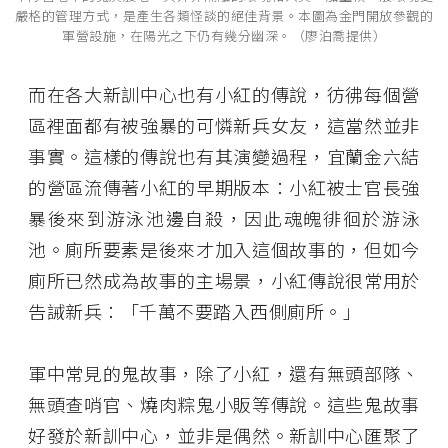
嚴格的管理方式，是產生各類怪談的絕佳背景。本圖為金門開放參觀的
軍營設施，在陽光之下仍有幾分幽深。（廖泊喬提供）
而在各大新訓中心也有小紅的傳說，彷彿每個營
區裡面都有被強暴的可憐新兵女友，這當然並非
事實。這樣的傳說也有其演變過程，宜蘭金六結
的營區流傳著小紅的早期版本：小紅被士官長強
暴後來到游泳池邊自殺，因此魂魄徘徊於游泳
池。廁所要素是後來才加入這個故事的，但如今
廁所已然成為故事的主場景，小紅傳說很常用於
告誡新兵：「千萬不要踏入西側廁所。」
軍中常見的鬼故事，除了小紅，還有無頭部隊、
無頭查哨官、燒肉粽鬼小販等傳說。這些鬼故事
好發於新訓中心，並非是偶然。新訓中心匯聚了