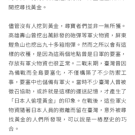
開挖尋找黃金。
儘管沒有人挖到黃金，尋寶者們並非一無所獲。
高雄壽山曾挖出萬餘發的砲彈等軍火物資，屏東
鯉魚山也挖出九十多箱炮彈。然而之所以會有這
樣的收穫，是因為這兩個地點曾是日軍的要塞，
存放有軍火物資也很正常。二戰末期，臺灣曾因
為備戰而全島要塞化，不僅構築了不少防禦工
事，要塞中也儲備有軍火。當時不少臺灣人曾被
徵召協助，或許就是這樣的運送記憶，才產生了
「日本人偷埋黃金」的印象。在戰後，這些軍火
物資隨著日本人員的撤離而留在臺灣，意外被尋
找黃金的人們所發現，可以說是一樁歷史的巧
合。