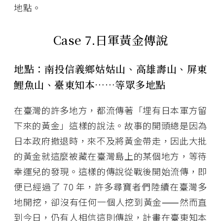
地點。
Case 7.日軍黃金傳說
地點：南投信義鄉姑姑山、高雄壽山、屏東
鯉魚山、臺東知本
⋯⋯
等眾多地點
在臺灣的許多地方，都流傳著「埋有日本軍方留
下來的黃金」這樣的說法。故事的開頭總是因為
日本政府撤退時，來不及將黃金帶走，因此大批
的黃金就這麼被藏在臺灣島上的某個地方，等待
幸運兒的發現。這樣的傳說從戰後開始流傳，即
便已經過了 70 年，許多尋寶者們陸續在臺灣多
地開挖，卻沒有任何一個人挖到黃金⸺然而直
到今日，仍有人相信這則傳說，計畫在臺東知本