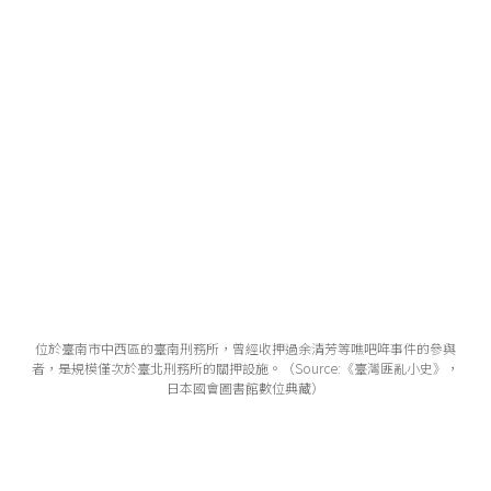
位於臺南市中西區的臺南刑務所，曾經收押過余清芳等噍吧哖事件的參與
者，是規模僅次於臺北刑務所的關押設施。（Source:《臺灣匪亂小史》，
日本國會圖書館數位典藏）