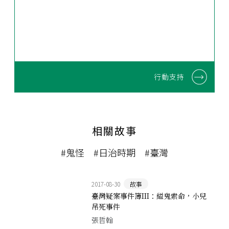
行動支持
相關故事
#鬼怪
#日治時期
#臺灣
2017-08-30
故事
臺灣疑案事件簿III：縊鬼索命，小兒
吊死事件
張哲翰