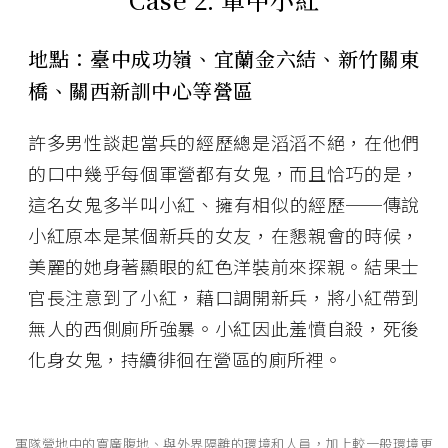
地點：臺中成功嶺、宜蘭金六結、新竹關東
橋、關西新訓中心等營區
許多男性談起當兵的經歷總是滔滔不絕，在他們
的口中幾乎每個軍營都有女鬼，而且恰巧的是，
這名女鬼多半叫小紅、擁有相似的經歷──傳說
小紅原本是某個新兵的女友，在懇親會的時候，
美麗的她身著顯眼的紅色洋裝前來探親。結果士
官長注意到了小紅，藉口調開新兵，將小紅帶到
無人的西側廁所強暴。小紅因此羞憤自殺，死後
化身女鬼，持續徘徊在營區的廁所裡。
軍隊營地中的寬廣腹地、與外界隔離的環境和人員，加上較一般環境更