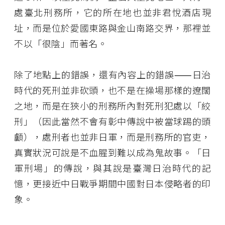
處臺北刑務所，它的所在地也並非君悅酒店現
址，而是位於愛國東路與金山南路交界，那裡並
不以「很陰」而著名。
除了地點上的錯誤，還有內容上的錯誤⸺日治
時代的死刑並非砍頭，也不是在操場那樣的遼闊
之地，而是在狹小的刑務所內對死刑犯處以「絞
刑」（因此當然不會有彰中傳說中被當球踢的頭
顱），處刑者也並非日軍，而是刑務所的官吏，
真實狀況可說是不血腥到難以成為鬼故事。「日
軍刑場」的傳說，與其說是臺灣日治時代的記
憶，更接近中日戰爭期間中國對日本侵略者的印
象。