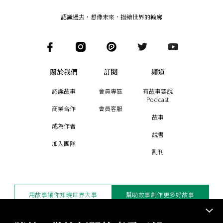
認識過去，想像未來
，
描繪世界的輪廓
關於我們
訂閱
頻道
認識故事
會員專區
有故事要說
Podcast
商業合作
會員客服
故事
成為作者
說書
加入團隊
副刊
用故事讓你知曉世界大事
幫助故事創作更多好故事
訂閱電子報
贊助支持