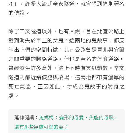
產」，許多人談起辛亥隧道，就會想到這則著名
的傳說。
除了辛亥隧道以外，也有人說，會在北宜公路上
載到消失於車上的女鬼。這兩地的鬼故事，都反
映出它們的空間特徵：北宜公路曾是臺北與宜蘭
之間重要的聯絡道路，但也是著名的危險道路，
曾經發生許多意外，路上不時有冥紙飄散。辛亥
隧道則鄰近殯儀館與墳場，這兩地都帶有濃厚的
死亡氣息，正因如此，才成為鬼故事的附身之
處。
延伸閱讀：
鬼媽媽：變形的母愛，失能的母職，
還有那些無處可逃的妻子