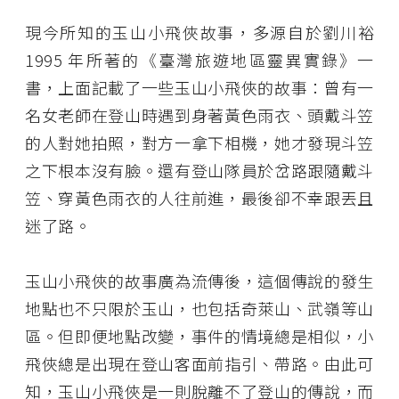
現今所知的玉山小飛俠故事，多源自於劉川裕
1995 年所著的《臺灣旅遊地區靈異實錄》一
書，上面記載了一些玉山小飛俠的故事：曾有一
名女老師在登山時遇到身著黃色雨衣、頭戴斗笠
的人對她拍照，對方一拿下相機，她才發現斗笠
之下根本沒有臉。還有登山隊員於岔路跟隨戴斗
笠、穿黃色雨衣的人往前進，最後卻不幸跟丟且
迷了路。
玉山小飛俠的故事廣為流傳後，這個傳說的發生
地點也不只限於玉山，也包括奇萊山、武嶺等山
區。但即便地點改變，事件的情境總是相似，小
飛俠總是出現在登山客面前指引、帶路。由此可
知，玉山小飛俠是一則脫離不了登山的傳說，而