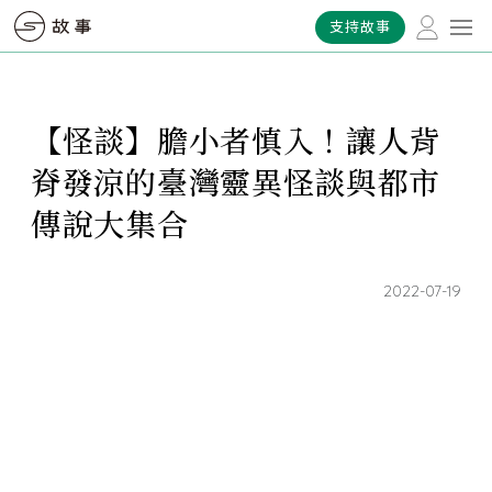
支持故事
【怪談】膽小者慎入！讓人背
脊發涼的臺灣靈異怪談與都市
傳說大集合
2022-07-19