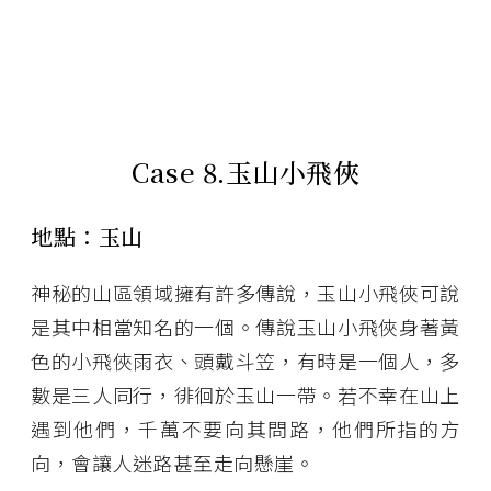
Case 8.
玉山小飛俠
地點：玉山
神秘的山區領域擁有許多傳說，玉山小飛俠可說
是其中相當知名的一個。傳說玉山小飛俠身著黃
色的小飛俠雨衣、頭戴斗笠，有時是一個人，多
數是三人同行，徘徊於玉山一帶。若不幸在山上
遇到他們，千萬不要向其問路，他們所指的方
向，會讓人迷路甚至走向懸崖。