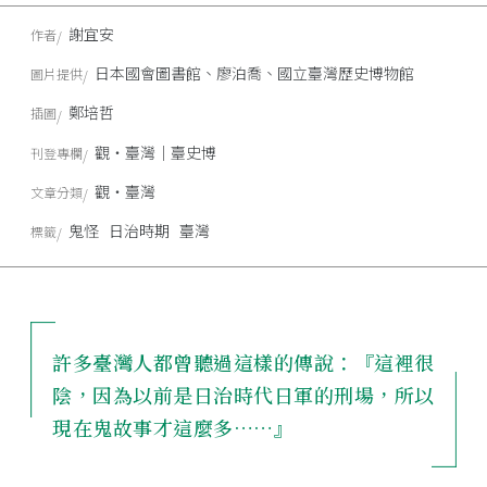
謝宜安
作者
日本國會圖書館、廖泊喬、國立臺灣歷史博物館
圖片提供
鄭培哲
插圖
觀‧臺灣｜臺史博
刊登專欄
觀‧臺灣
文章分類
鬼怪
日治時期
臺灣
標籤
許多臺灣人都曾聽過這樣的傳說：『這裡很
陰，因為以前是日治時代日軍的刑場，所以
現在鬼故事才這麼多……』