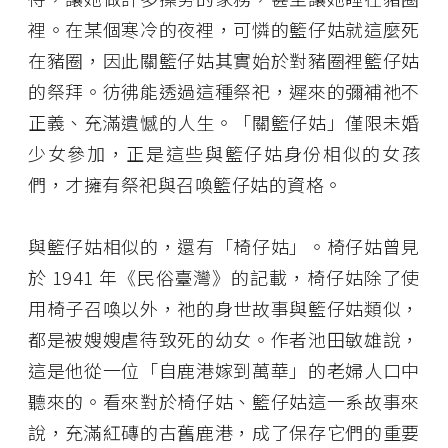
裡。在某個寒冷的夜裡，可憐的籃仔姑就這麼死
在豬圈，因此關籃仔姑其實始於對豬圈裡籃仔姑
的祭拜。彷彿能透過這種祭祀，遲來的彌補祂不
正義、充滿遺憾的人生。「關籃仔姑」僅限未婚
少女參加，正是這些與籃仔姑身份相似的女孩
們，才擁有祭祀與召喚籃仔姑的資格。
與籃仔姑相似的，還有「椅仔姑」。椅仔姑曾見
於 1941 年《民俗臺灣》的記載，椅仔姑除了使
用椅子召喚以外，祂的身世故事與籃仔姑類似，
都是被嫂嫂虐待致死的幼女。作者池田敏雄說，
這是他從一位「自鹿港嫁到萬華」的老婦人口中
聽來的。看來對於椅仔姑、籃仔姑這一系故事來
說，充滿紅磚的古舊鹿港，成了保存它們的重要