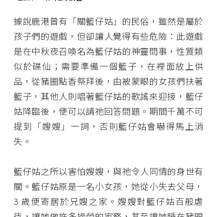
據說鹿港曾有「關籃仔姑」的民俗，雖然是屬於
孩子們的遊戲，但卻讓人覺得有些危險：此遊戲
是在中秋夜召喚名為籃仔姑的神靈問事，性質類
似於碟仙；需要準備一個籃子，在裡面放上供
品，從豬圈點香祭拜後，由被蒙眼的女孩們扶著
籃子，其他人則唱著籃仔姑的歌謠來迎接，籃仔
姑降臨後，便可以請祂回答問題。期間千萬不可
提到「嫂嫂」一詞，否則籃仔姑會嚇得馬上消
失。
籃仔姑之所以害怕嫂嫂，與祂令人同情的身世有
關。籃仔姑原是一名小女孩，她從小失去父母，
3 歲便寄居於兄嫂之家。嫂嫂對籃仔姑百般虐
待，讓她做許多操勞的家務，甚至讓她睡在豬圈