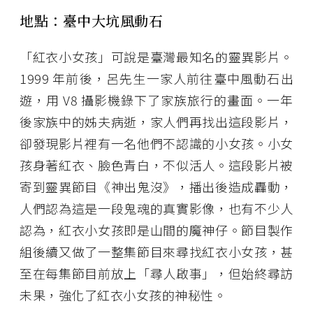
地點：臺中大坑風動石
「紅衣小女孩」可說是臺灣最知名的靈異影片。
1999 年前後，呂先生一家人前往臺中風動石出
遊，用 V8 攝影機錄下了家族旅行的畫面。一年
後家族中的姊夫病逝，家人們再找出這段影片，
卻發現影片裡有一名他們不認識的小女孩。小女
孩身著紅衣、臉色青白，不似活人。這段影片被
寄到靈異節目《神出鬼沒》，播出後造成轟動，
人們認為這是一段鬼魂的真實影像，也有不少人
認為，紅衣小女孩即是山間的魔神仔。節目製作
組後續又做了一整集節目來尋找紅衣小女孩，甚
至在每集節目前放上「尋人啟事」，但始終尋訪
未果，強化了紅衣小女孩的神秘性。