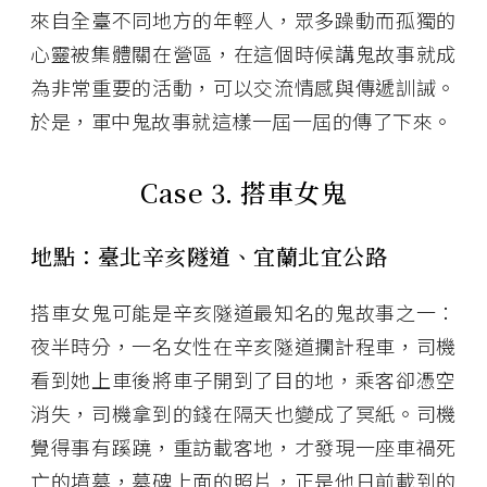
來自全臺不同地方的年輕人，眾多躁動而孤獨的
心靈被集體關在營區，在這個時候講鬼故事就成
為非常重要的活動，可以交流情感與傳遞訓誡。
於是，軍中鬼故事就這樣一屆一屆的傳了下來。
Case 3.
搭車女鬼
地點：臺北辛亥隧道、宜蘭北宜公路
搭車女鬼可能是辛亥隧道最知名的鬼故事之一：
夜半時分，一名女性在辛亥隧道攔計程車，司機
看到她上車後將車子開到了目的地，乘客卻憑空
消失，司機拿到的錢在隔天也變成了冥紙。司機
覺得事有蹊蹺，重訪載客地，才發現一座車禍死
亡的墳墓，墓碑上面的照片，正是他日前載到的