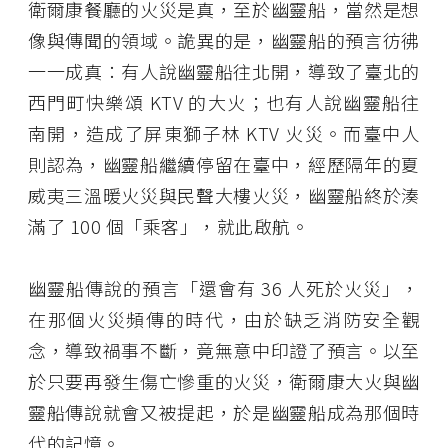
衛爾康餐廳的火災是真，至於幽靈船，當然是想
像與傳聞的領域。詭異的是，幽靈船的預言彷彿
一一成真：有人說幽靈船往北開，導致了臺北的
西門町快樂頌 KTV 的大火；也有人說幽靈船往
南開，造成了屏東獅子林 KTV 火災。而臺中人
則認為，幽靈船繼續停留在臺中，經歷隔年的夏
威夷三溫暖火災與民聲大樓火災，幽靈船終於湊
滿了 100 個「乘客」，就此啟航。
幽靈船傳說的預言「還會有 36 人死於火災」，
在那個火災頻傳的時代，由於缺乏消防安全觀
念，導致禍事不斷，竟無意中印證了預言。以至
於只要再發生傷亡慘重的火災，衛爾康大火與幽
靈船傳說就會又被提起，於是幽靈船成為那個時
代的記憶。