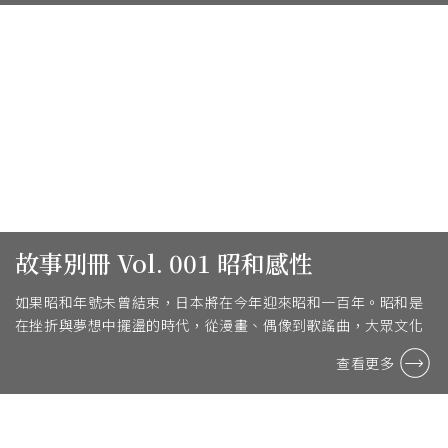
故事別冊 Vol. 001 昭和感性
如果昭和年號未曾結束，日本將在今年迎來昭和一百年。昭和是
在挫折與夢想中擺盪的時代，從漫畫、偶像到歌謠曲，大眾文化
全面盛放。
查看更多