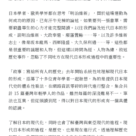
日本學者、歐美學界都在思考「明治維新」，關於這場運動為
何成功的原因，已有汗牛充棟的論述，如果要列一張書單，需
要窮盡畢生的心力才能完整閱讀。以往我們論及近代日本的形
成，談明治維新、大政奉還、廢藩置縣……等，以及許多維新
志士，像是坂本龍馬、西鄉隆盛、大久保利通……等，這些都
是很重要的議題和人物，但這樣以時間為經、人物為緯，敘述
歷史事件，忽略了不同地方在現代日本形成過程中的重要性。
「故事：寫給所有人的歷史」去年開始系統性地理解現代日本
的形成，招募了十多位青年學者一起發想，為的是提供日本現
代史的體系性看法，在網路資訊零碎的時代進行整合，集合共
計 15 篇臺灣年輕學人的作品，雖然每篇的深淺難易不一，筆
法也互異，但從頭讀到尾，得以對日本現代的形成有一個具體
的認識。
了解日本的現代化，同時也會了解臺灣與東亞現代的進程。現
代日本形成的過程，是歷史、也是現在進行式，透過理解歷史