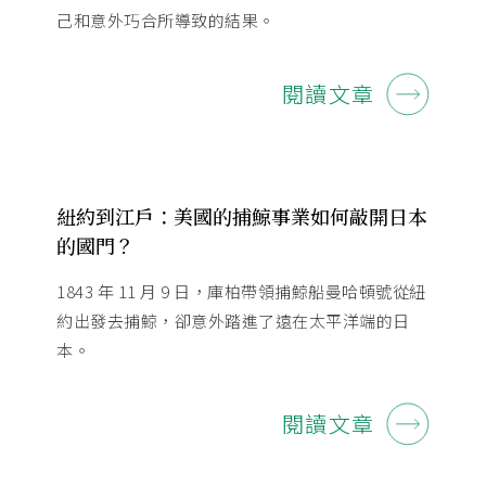
己和意外巧合所導致的結果。
閱讀文章
紐約到江戶：美國的捕鯨事業如何敲開日本
的國門？
1843 年 11 月 9 日，庫柏帶領捕鯨船曼哈頓號從紐
約出發去捕鯨，卻意外踏進了遠在太平洋端的日
本。
閱讀文章