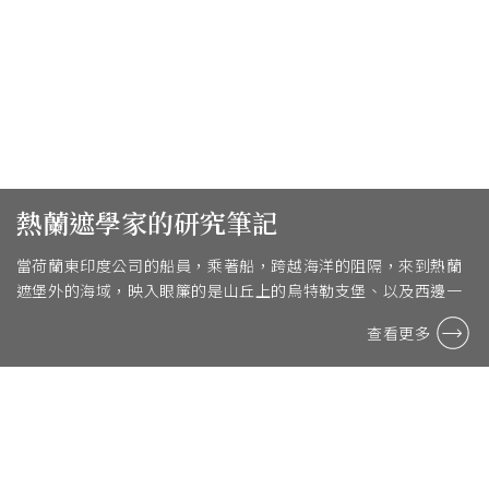
熱蘭遮學家的研究筆記
當荷蘭東印度公司的船員，乘著船，跨越海洋的阻隔，來到熱蘭
遮堡外的海域，映入眼簾的是山丘上的烏特勒支堡、以及西邊一
點的熱蘭遮堡，隨著城堡炮聲的指示船隻進入水道，經 ...
查看更多