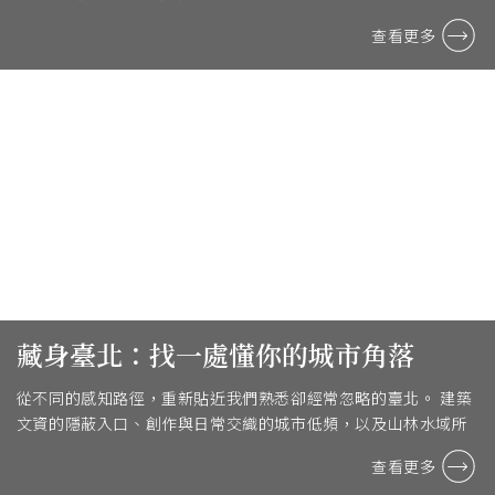
動、尊嚴與改變的故事。
查看更多
藏身臺北：找一處懂你的城市角落
從不同的感知路徑，重新貼近我們熟悉卻經常忽略的臺北。 建築
文資的隱蔽入口、創作與日常交織的城市低頻，以及山林水域所
構成的感官聲景，分別指向城市的記憶、情感與身 ...
查看更多