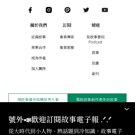
關於我們
訂閱
頻道
認識故事
會員專區
有故事要說
Podcast
商業合作
會員客服
故事
成為作者
說書
加入團隊
副刊
用故事讓你知曉世界大事
幫助故事創作更多好故事
訂閱電子報
贊助支持
號外📣歡迎訂閱故事電子報 .ᐟ‪‪.ᐟ
從大時代到小人物、熱話題到冷知識，故事電子
版權聲明與轉載規範