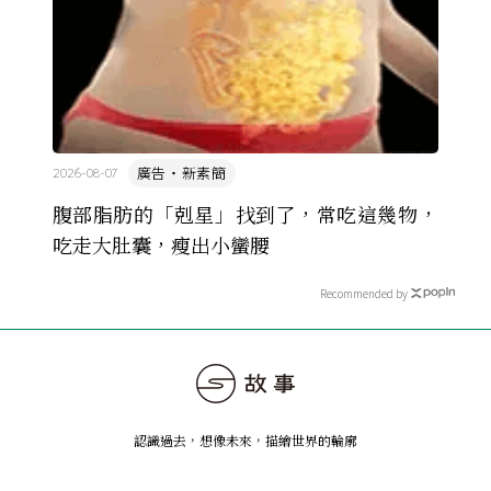
廣告・新素簡
2026-08-07
腹部脂肪的「剋星」找到了，常吃這幾物，
吃走大肚囊，瘦出小蠻腰
Recommended by
認識過去，想像未來
，
描繪世界的輪廓