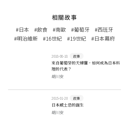
相關故事
#日本
#飲食
#南歐
#葡萄牙
#西班牙
#明治維新
#16世紀
#19世紀
#日本幕府
2018-08-18
故事
來自葡萄牙的天婦羅，如何成為日本料
理的代表？
胡川安
2015-01-20
故事
日本威士忌的誕生
胡川安