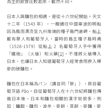
為主的飲食比較起來，截然不同。
日本人與麵包的相遇，是從十六世紀開始。天文
十二年（1543 年），一艘通往中國寧波的明船
因為風雨漂流至九州南端的種子島門倉岬，船上
載有華人和葡萄牙人，當時的島主種子島時堯
（1528-1579）從船上 2 名葡萄牙人手中獲得
「鐵砲」（火槍）和火藥
[1]
，不僅將火槍傳入
日本，也讓日本人知道葡萄牙人經常食用摻入裸
麥的硬麵包。
麵包在日本稱為パン（讀音同「胖」），原自葡
萄牙語 Pão。自從葡萄牙人在十六世紀將麵包傳
進日本後，日本和麵包相關的漢字就很多，例
如：麺麭、麵包、波牟、麥餅、蒸餅、麥麵、麥