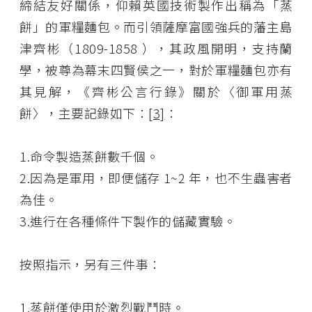
締結友好關係，仰賴英國技術製作出稱為「蒸
餅」的軍糧麵包。而引領薩摩富國強兵的藩主島
津齊彬（1809-1858 ），其政風開明，支持蘭
學，被尊為幕末四賢侯之一，對於軍糧麵包亦有
其見解，《齊彬公言行錄》關於〈御軍用蒸
餅〉，主要記錄如下：
[3]
：
1.命令製造蒸餅數千個。
2.因為是軍用，即便儲存 1~2 年，也不生蟲害者
為佳。
3.進行在各種條件下製作的儲藏實驗。
按照指示，另有三件事：
1.蒸餅僅使用於激烈戰鬥時。