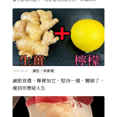
由於臺灣和日本自 1972 年斷交，著作權失去國與國
的協定保護 ...
廣告・新素簡
2026-08-07
減肥首選，檸檬加它，堅持一週，腰細了，
瘦到你懷疑人生