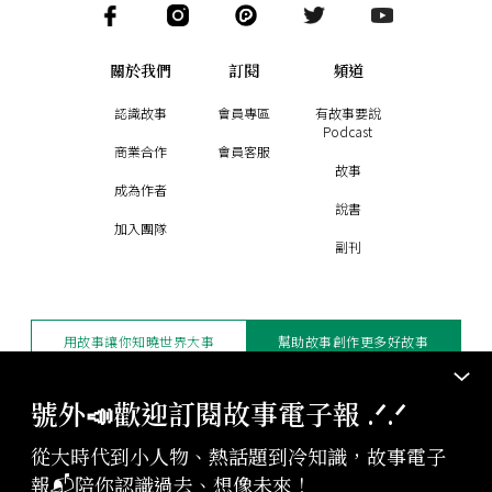
關於我們
訂閱
頻道
認識故事
會員專區
有故事要說
Podcast
商業合作
會員客服
故事
成為作者
說書
加入團隊
副刊
用故事讓你知曉世界大事
幫助故事創作更多好故事
訂閱電子報
贊助支持
號外📣歡迎訂閱故事電子報 .ᐟ‪‪.ᐟ
從大時代到小人物、熱話題到冷知識，故事電子
版權聲明與轉載規範
報📬陪你認識過去、想像未來！
授權與合作：
contact@storystudio.tw