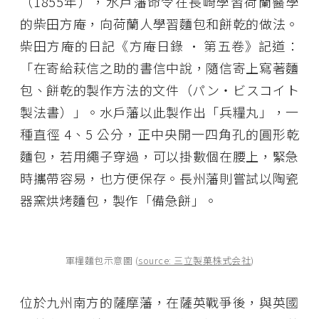
（1855年），水戶藩命令在長崎學習荷蘭醫學
的柴田方庵，向荷蘭人學習麵包和餅乾的做法。
柴田方庵的日記《方庵日錄 • 第五卷》記道：
「在寄給萩信之助的書信中說，隨信寄上寫著麵
包、餅乾的製作方法的文件（パン・ビスコイト
製法書）」。水戶藩以此製作出「兵糧丸」，一
種直徑 4、5 公分，正中央開一四角孔的圓形乾
麵包，若用繩子穿過，可以掛數個在腰上，緊急
時攜帶容易，也方便保存。長州藩則嘗試以陶瓷
器窯烘烤麵包，製作「備急餅」。
軍糧麵包示意圖 (
source: 三立製菓株式会社
)
位於九州南方的薩摩藩，在薩英戰爭後，與英國