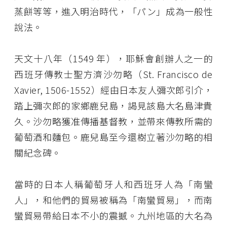
蒸餅等等，進入明治時代，「パン」成為一般性
說法。
天文十八年（1549 年），耶穌會創辦人之一的
西班牙傳教士聖方濟沙勿略（St. Francisco de
Xavier, 1506-1552）經由日本友人彌次郎引介，
踏上彌次郎的家鄉鹿兒島，謁見該島大名島津貴
久。沙勿略獲准傳播基督教，並帶來傳教所需的
葡萄酒和麵包。鹿兒島至今還樹立著沙勿略的相
關紀念碑。
當時的日本人稱葡萄牙人和西班牙人為「南蠻
人」，和他們的貿易被稱為「南蠻貿易」，而南
蠻貿易帶給日本不小的震撼。九州地區的大名為