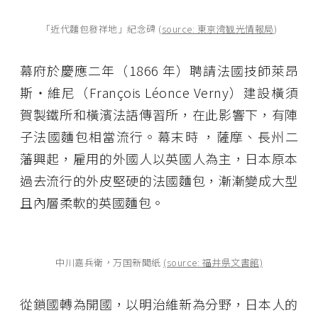
「近代麵包發祥地」紀念碑 (
source: 東京湾観光情報局
)
幕府於慶應二年（1866 年）聘請法國技師萊昂
斯・維尼（François Léonce Verny）建設橫須
賀製鐵所和橫濱法語傳習所，在此影響下，有陣
子法國麵包相當流行。幕末時 ，薩摩、長州二
藩興起，雇用的外國人以英國人為主，日本原本
過去流行的外皮堅硬的法國麵包，漸漸變成大型
且內層柔軟的英國麵包。
中川嘉兵衛，万国新聞紙
(source: 福井県文書館)
從鎖國轉為開國，以明治維新為分野，日本人的