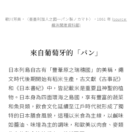
歌川芳員，〈亜墨利加人之図─パン製ノカマト〉，1861 年
(source:
横浜開港資料館)
來自葡萄牙的
「
パン
」
日本列島自古有「豐葦原之瑞穗國」的美稱，繩
文時代後期開始有稻米生產，古文獻《古事記》
和《日本書紀》中，皆記載米是重要且神聖的植
物。日本身為四面環海之島國，享有豐富的蔬菜
和魚貝類，飲食文化延續至江戶時代就形成了獨
特的日本膳食風貌，這種以米食為主線，以鹹味
如醬油、味增為主的調味，和歐美以肉食、麥類