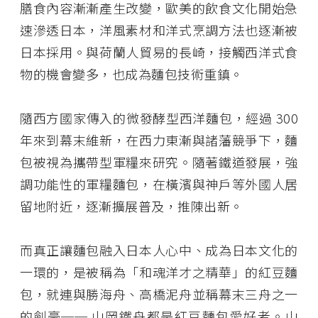
膳食內容漸漸產生改變，歐美的飲食文化開始急
速滲透日本，洋風素材和洋式烹調方法也逐漸被
日本採用。與荷蘭人貿易的長崎，接觸西洋式食
物的機會變多，也成為麵包技術重鎮。
隨西方國家傳入的微發酵型西洋麵包，經過 300
年來到幕末維新，在西力東漸與諸藩競爭下，麵
包被視為攜帶型軍糧來研究。隨著鐵道發展，強
調功能性的軍糧麵包，在橫濱與神戶等外國人居
留地附近，逐漸擴展普及，推陳出新。
而真正讓麵包融入日本人心中、成為日本文化的
一環的，是被稱為「和魂洋才之精華」的紅豆麵
包，就連與勝海舟、高橋泥舟並稱幕末三舟之一
的劍豪── 山岡鐵舟都是紅豆麵包愛好者。山