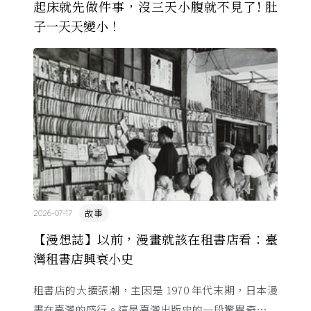
起床就先做件事，沒三天小腹就不見了! 肚
子一天天變小！
故事
2026-07-17
【漫想誌】以前，漫畫就該在租書店看：臺
灣租書店興衰小史
租書店的大擴張潮，主因是 1970 年代末期，日本漫
畫在臺灣的盛行。這是臺灣出版史的一段驚異奇航。