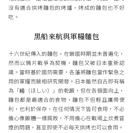
沒有適合烘烤麵包的烤爐，烤成的麵包也不好
吃。
黑船來航與軍糧麵包
十六世紀傳入的麵包，在鎖國時期並未普遍化，
然而以鴉片戰爭為契機，麵包又被日本重新認
識。當時基於國防需要，各藩將麵包當作緊急之
用的軍糧而競相研究開發。日本雖然自古即有稱
為「糒（ほしい）」的乾飯，但在各個面向上，
麵包都是最適合的食物，麵包不但輕且攜帶便
利，也利於保存，在任何情況下皆可食用，不必
擔心像飯糰一樣腐敗，不用擔心在戰場上炊煮冒
煙的問題，甚至即使不必每天烘烤也可以食用。