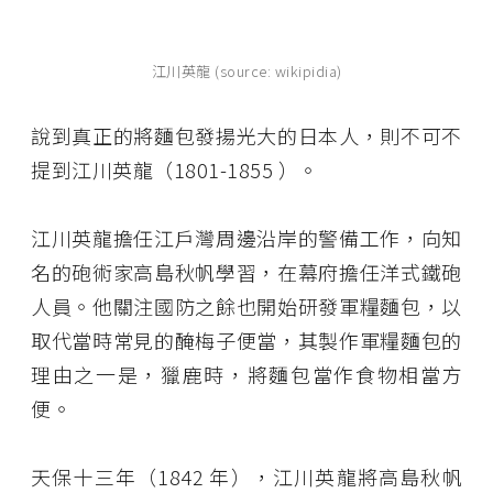
江川英龍 (source: wikipidia)
說到真正的將麵包發揚光大的日本人，則不可不
提到江川英龍（1801-1855 ）。
江川英龍擔任江戶灣周邊沿岸的警備工作，向知
名的砲術家高島秋帆學習，在幕府擔任洋式鐵砲
人員。他關注國防之餘也開始研發軍糧麵包，以
取代當時常見的醃梅子便當，其製作軍糧麵包的
理由之一是，獵鹿時，將麵包當作食物相當方
便。
天保十三年（1842 年），江川英龍將高島秋帆