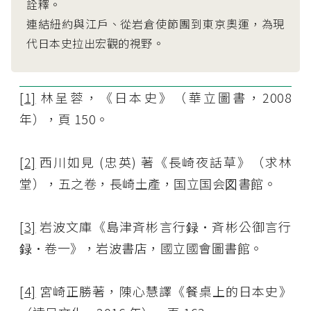
詮釋。
連結紐約與江戶、從岩倉使節團到東京奧運，為現
代日本史拉出宏觀的視野。
[1]
林呈蓉，《日本史》（華立圖書，2008
年），頁 150。
[2]
西川如見 (忠英) 著《長崎夜話草》（求林
堂），五之卷，長崎土產，国立国会図書館。
[3]
岩波文庫《島津斉彬言行録•斉彬公御言行
録•卷一》，岩波書店，國立國會圖書館。
[4]
宮崎正勝著，陳心慧譯《餐桌上的日本史》