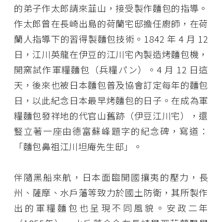
的弟子作太郎請來韮山，接受製作麵包的指導。
作太郎曾在長崎出島的荷蘭宅邸擔任廚師，在荷
蘭人指導下的習得製麵包技術。1842 年 4 月 12
日，江川英龍在伊豆的江川宅內製造烤麵包機，
開窯試作軍糧麵包（兵糧パン）。4 月 12 日這
天，後來也被日本麵包普及協會訂定每年的麵包
日，以此紀念日本最早烤麵包的日子。在成為軍
糧麵包發祥地的代官山舊跡（伊豆江川宅），還
豎立著一座由德富蘇峰題字的紀念碑，寫道：
「麵包鼻祖江川坦庵先生邸」。
伴隨黑船來航，日本面臨開國攘夷的壓力，長
州、薩摩、水戶藩等致力於國土防衛，其所製作
出的軍糧麵包也呈現不同風貌。安政二年