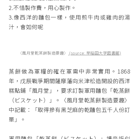
2.不惜製作費，用心製作。
3.像西洋的麵包一樣，使用煎牛肉或雞肉的湯
汁，會如何呢
〈風月堂乾蒸餅製造要趣〉
(source: 早稲田大学図書館)
蒸餅做為軍糧的確在軍需中非常實用。1868
年，戊辰戰爭期間薩摩藩向米津松造開設的西洋
糕點鋪「風月堂」，要求訂製軍用麵包「乾蒸餅
（ビスケット）」。〈風月堂乾蒸餅製造要趣〉
中記載：「取得摻有黑芝麻的乾麵包五千人份訂
單」。
軍用麵包「乾蒸餅（ビスケット）」讀音近似