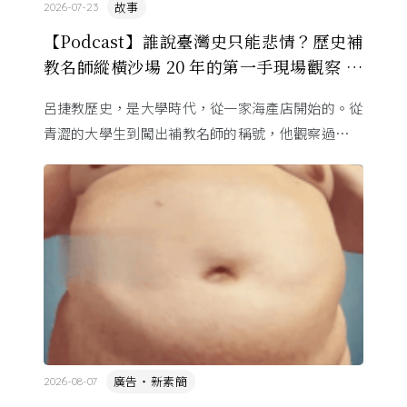
故事
2026-07-23
【Podcast】誰說臺灣史只能悲情？歷史補
教名師縱橫沙場 20 年的第一手現場觀察 ft.
呂捷
呂捷教歷史，是大學時代，從一家海產店開始的。從
青澀的大學生到闖出補教名師的稱號，他觀察過幾十
萬名學生怎麼學歷史，也看著臺灣的歷史教育從課本
裡幾乎沒有臺灣史，一路 ...
廣告・新素簡
2026-08-07