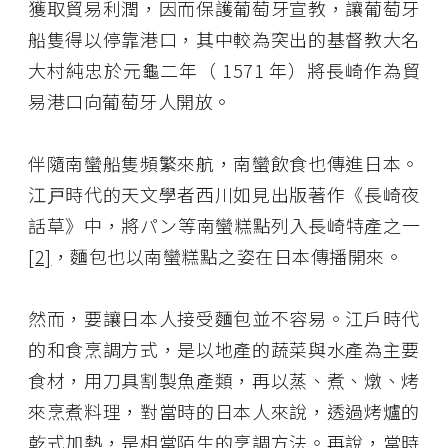
獲取貿易利潤，因而保護葡萄牙宣教，讓葡萄牙
船隻得以停靠港口，其中較為突出的基督教大名
大村純忠於元龜二年（ 1571 年）將長崎作為貿
易港口向葡萄牙人開放。
伴隨南蠻船隻頻繁來航，南蠻飲食也傳進日本。
江戸時代的天文學者西川如見出版著作《長崎夜
話草》中，將パン等南蠻糕點列入長崎特產之一
[2]
，麵包也以南蠻糕點之姿在日本傳播開來。
然而，要讓日本人接受麵包並不容易。江戶時代
的和食烹調方式，是以地產的蔬菜與水產為主要
食材，用刀具割製魚產類，再以蒸、煮、燉、烤
來烹煮料理，對當時的日本人來說，透過烤爐的
乾式加熱，是相當陌生的烹調方法。再說，當時