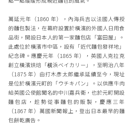
點一點緩緩形成親近麵包的風氣。
萬延元年（1860 年），內海兵吉以法國人傳授
的麵包製法，在幕府設置於橫濱的外國人日用食
品街，開設日本人的第一家麵包店「富田屋」。
此處位於橫濱市中區，設有「近代麵包發祥地」
紀念碑。應慶元年（1865 年），英國人克拉克
創立橫濱烘焙「横浜ベイカリー」，至明治八年
（1875 年）由打木彥太郎繼承延續至今，現址
是位於橫濱元町的「ウチキパン」。以供應牛肉
給英國公使館聞名的中川嘉兵衛，也於元町開設
麵包店，趁勢從事麵包的販製，慶應三年
（1867 年）萬國新聞報上，登出日本最早的麵
包餅乾廣告。