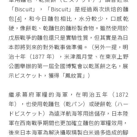
「Biscuit」，「Biscuit」是經過兩次烘焙的麵
包
[4]
，和今日麵包相比，水分較少，口感乾
硬，像餅乾、乾麵包的麵粉製食物。雖然使用於
戊辰戰爭的麵包還只是實驗性質，但其實是為日
本即將到來的對外戰事做準備。（另外一提，明
治十年（1877 年），米津風月堂、在東京上野
公園舉辦的第一屆全國博覧會以乾蒸餅之名，展
示ビスケット，獲得「鳳紋賞」）
繼承幕府軍糧的海軍，在明治五年（1872
年），也使用乾麵包（乾パン）或硬餅乾（ハー
ドビスケット）為遠洋航海等用途儲存，日本陸
軍在西南戰爭期間也更加確立麵包的軍糧效用，
後來日本海軍為解決攝取精製白米過多造成的腳