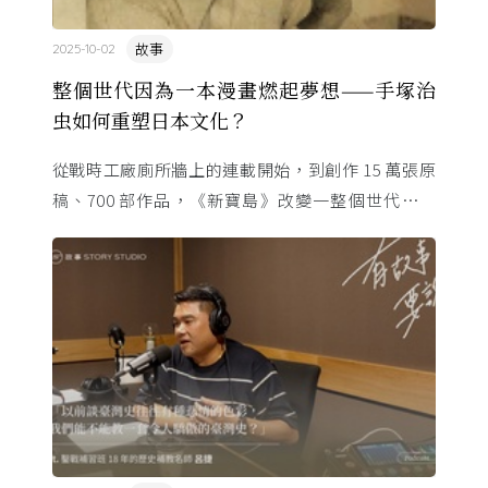
故事
2025-10-02
整個世代因為一本漫畫燃起夢想——手塚治
虫如何重塑日本文化？
從戰時工廠廁所牆上的連載開始，到創作 15 萬張原
稿、700 部作品，《新寶島》改變一整個世代的命
運。這位「漫畫之神」與昭和時代共生，用一支畫筆
改寫日本的文化 ...