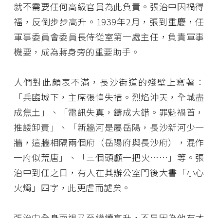
就不需要任何高級官員為此負責。張治中因禍得
福，反倒步步高升。1939年2月，張到重慶，任
軍事委員會委員長侍從室第一處主任，負責軍事
機要，成為蔣身旁的重要助手。
人們對此頗表不滿，長沙街道的殘壁上寫著：
「兵臨城下，主席張惶失措。烈焰沖天，全城盡
成焦土」、「電訊失真，鑄成大錯。罪魁禍首，
推諉卸責」、「新牆河是屬岳陽，長沙新河少一
牆，這牆相隔兩個府（岳陽府與長沙府），混作
一府似荒唐」、「三個頭顱一把火……」等。張
治中到任之日，有人在其辦公室門後大書「小心
火燭」四字，此更虐而謔矣。
張治中全身而退乃至繼續高升，不是因為他有才