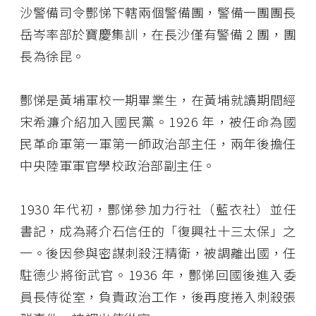
沙警備司令酆悌下轄兩個警備團，警備一團團長
岳岑率部於寶慶集訓，在長沙僅有警備 2 團，團
長為徐昆。
酆悌是黃埔軍校一期畢業生，在黃埔就讀期間經
宋希濂介紹加入國民黨。1926 年，被任命為國
民革命軍第一軍第一師政治部主任，兩年後擔任
中央陸軍軍官學校政治部副主任。
1930 年代初，酆悌參加力行社（藍衣社）並任
書記，成為蔣介石信任的「復興社十三太保」之
一。後因參與密謀刺殺汪精衛，被調離出國，任
駐德少將銜武官。1936 年，酆悌回國後進入委
員長侍從室，負責政治工作，後再度捲入刺殺張