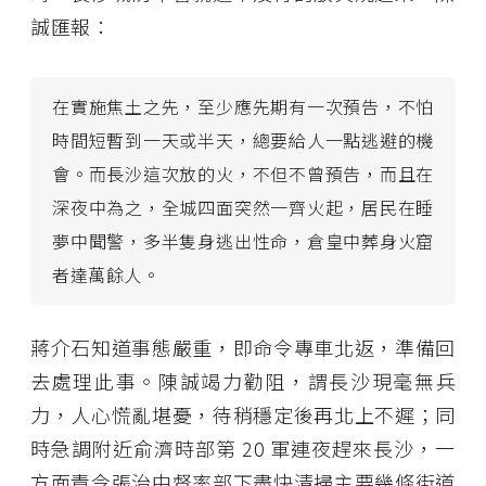
誠匯報：
在實施焦土之先，至少應先期有一次預告，不怕
時間短暫到一天或半天，總要給人一點逃避的機
會。而長沙這次放的火，不但不曾預告，而且在
深夜中為之，全城四面突然一齊火起，居民在睡
夢中聞警，多半隻身逃出性命，倉皇中葬身火窟
者達萬餘人。
蔣介石知道事態嚴重，即命令專車北返，準備回
去處理此事。陳誠竭力勸阻，謂長沙現毫無兵
力，人心慌亂堪憂，待稍穩定後再北上不遲；同
時急調附近俞濟時部第 20 軍連夜趕來長沙，一
方面責令張治中督率部下盡快清掃主要幾條街道