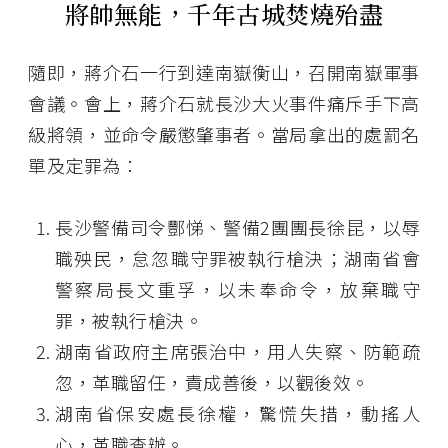
將帥無能，千年古城焚燒殆盡
隨即，蔣介石一行到達南嶽衡山，召開南嶽軍事
會議。會上，蔣介石就長沙大火事件痛斥手下高
級將領，並命令嚴懲肇事者。當局拿出的處罰名
單及定罪為：
長沙警備司令酆悌、警備2團團長徐昆，以辱
職殃民，怠忽職守罪被執行槍決；湖南省會
警察局長文重孚，以未奉命令，放棄職守
罪，被執行槍決。
湖南省政府主席張治中，用人失察、防範疏
忽，革職留任，責成善後，以觀後效。
湖南省保安處長徐權，驚慌失措，動搖人
心，革職查辦。