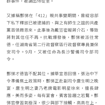
群事件，被調出侍從室。
又據稱酆悌在「412」親共事變期間，曾縱容部
下私下釋放已被逮捕的、與之有師生之誼的共產
黨首領周恩來。此事後為戴笠密報蔣介石，導致
蔣對其信任不再。抗戰爆發後，酆悌被派往常
德，任湖南省第二行政督察區行政督察專員兼保
安司令。9月，又被任命為長沙警備司令部司
令。
酆悌才德皆不配其位。據華宣恩回憶，張治中下
令準備焦土政策時，酆悌正赴副司令唐生明之晚
宴，唐生明之妻乃老牌電影明星徐來，擅長肆
應，美而多姿，每有宴會，賓客皆趨之若鶩。酆
悌官僚習氣極深，很少與部下接觸，高高在上，