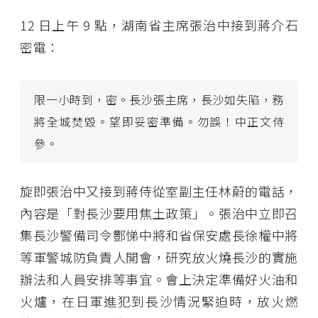
12 日上午 9 點，湖南省主席張治中接到蔣介石
密電：
限一小時到，密。長沙張主席，長沙如失陷，務
將全城焚毀。望即妥密準備。勿誤！中正文侍
參。
旋即張治中又接到蔣侍從室副主任林蔚的電話，
內容是「對長沙要用焦土政策」。張治中立即召
集長沙警備司令酆悌中將和省保安處長徐權中將
等軍警城防負責人開會，研究放火燒長沙的實施
辦法和人員安排等事宜。會上決定準備好火油和
火爐，在日軍進犯到長沙情況緊迫時，放火燃