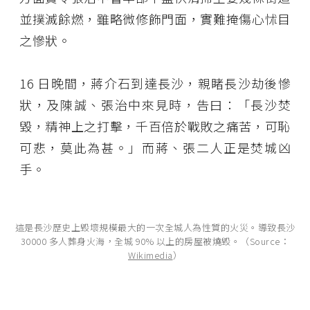
並撲滅餘燃，雖略微修飾門面，實難掩傷心怵目
之慘狀。
16 日晚間，蔣介石到達長沙，親睹長沙劫後慘
狀，及陳誠、張治中來見時，告曰：「長沙焚
毀，精神上之打擊，千百倍於戰敗之痛苦，可恥
可悲，莫此為甚。」而蔣、張二人正是焚城凶
手。
這是長沙歷史上毀壞規模最大的一次全城人為性質的火災。導致長沙
30000 多人葬身火海，全城 90% 以上的房屋被燒毀。（Source：
Wikimedia
）