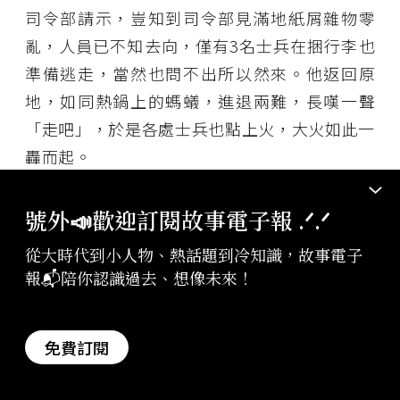
司令部請示，豈知到司令部見滿地紙屑雜物零
亂，人員已不知去向，僅有3名士兵在捆行李也
準備逃走，當然也問不出所以然來。他返回原
地，如同熱鍋上的螞蟻，進退兩難，長嘆一聲
「走吧」，於是各處士兵也點上火，大火如此一
轟而起。
為了逃避大火，華宣恩等隨著人群往湘潭公路撤
號外📣歡迎訂閱故事電子報 .ᐟ‪‪.ᐟ
退，當時的場景宛如人間地獄：
從大時代到小人物、熱話題到冷知識，故事電子
報📬陪你認識過去、想像未來！
人潮洶湧，寸步難行，部隊炊事兵的大鍋被擠丟
在路旁，大小汽車皆被推倒在兩旁田中，失散人
免費訂閱
群小孩哭著喊爹娘，爹娘聲嘶力竭呼喊兒女，沿
途人擠人，雖有善心人欲伸援手，但面臨如此生