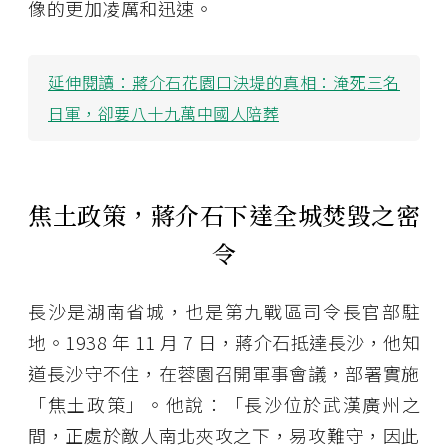
像的更加凌厲和迅速。
延伸閱讀：
蔣介石花園口決堤的真相：淹死三名
日軍，卻要八十九萬中國人陪葬
焦土政策，蔣介石下達全城焚毀之密
令
長沙是湖南省城，也是第九戰區司令長官部駐
地。1938 年 11 月 7 日，蔣介石抵達長沙，他知
道長沙守不住，在蓉園召開軍事會議，部署實施
「焦土政策」。他說：「長沙位於武漢廣州之
間，正處於敵人南北夾攻之下，易攻難守，因此