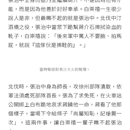
能，而是因為他善於討好奉承。白崇禧一生很少
說人是非，但最瞧不起的就是張治中。北伐中汀
泗橋之役，張治中當眾下跪幫蔣介石擦拭染血的
靴子，白崇禧說：「後來軍中罵人不要臉、拍馬
屁，就說『這傢伙是擦鞋的』。」
當時報紙對長沙大火的報導。
北伐時，張治中身為師長，攻徐州部隊潰散，依
軍法須處死部隊首長。張為了求免死，在火車站
公開綁上白布跪地哀求蔣饒他一命，蔣看了他那
個樣子，當場下令給條子「尚屬知恥，記槍斃一
次」。這兩件事，讓白崇禧一輩子瞧不起張治