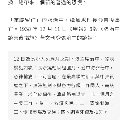
換，總帶來一個新的普遍的恐慌。
「革職留任」的張治中，繼續處理長沙善後事
宜。1938 年 12 月 11 日《申報》8版〈張治中
談善後措施〉全文刊登張治中的談話：
12 日為長沙大火周月之期，張主席治中，發表
談話如次：長沙燒劫瞬經彌月，治中待罪任中，
心神愴痛，不可言喻。在最高領袖訓示與中央責
勉之下，無時無刻不與各方各級工作同人，兢兢
業業，求全於事後，冀能略補愆尤，此一個月之
主要工作，為一、救濟災民；二、清除街道；
三、恢復市場及交通；四、調查死傷及損失。