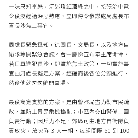
一味只知享樂，沉迷燈紅酒綠之中，接張治中電
令後沒經過深思熟慮，立即傳令參謀處周處長布
置長沙焦土事宜。
周處長緊急電知，徐團長、文局長，以及地方自
衛隊等開緊急會議。會中酆悌宣布奉主席命令，
若日軍進犯長沙，即實施焦土政策，一切實施事
宜由周處長擬定方案，經磋商後各位分頭進行，
然後他就匆匆離開會場。
最後商定實施的方案，是由警察局盡力勸市民疏
散，並防止暴民乘機搗亂；市區內交由警備二團
負責行動；因兵力不足，郊區可由地方自衛隊負
責放火，放火隊 3 人一組，每組間隔 50 到 100