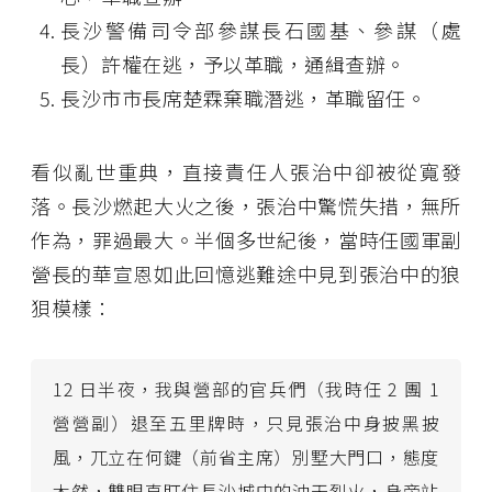
長沙警備司令部參謀長石國基、參謀（處
長）許權在逃，予以革職，通緝查辦。
長沙市市長席楚霖棄職潛逃，革職留任。
看似亂世重典，直接責任人張治中卻被從寬發
落。長沙燃起大火之後，張治中驚慌失措，無所
作為，罪過最大。半個多世紀後，當時任國軍副
營長的華宣恩如此回憶逃難途中見到張治中的狼
狽模樣：
12 日半夜，我與營部的官兵們（我時任 2 團 1
營營副）退至五里牌時，只見張治中身披黑披
風，兀立在何鍵（前省主席）別墅大門口，態度
木然，雙眼直盯住長沙城中的沖天烈火，身旁站