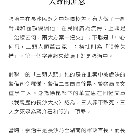
人命的罪惡
張治中在長沙民眾之中評價極差，有人做了一副
對聯和匾額譏諷他，在民間廣為流傳：上聯是
「治績云何，兩大方案一把火」；下聯是「中心
何忍，三顆人頭萬古冤」；橫批則為「張惶失
措」，第一個字連起來藏頭正好是張治中。
對聯中的「三顆人頭」指的是在此案中被處決的
警備司令酆悌、警備二團團長徐昆、警察局長文
重孚三人。身為徐昆部下的華宣恩在回憶文章
〈我親歷的長沙大火〉認為，三人罪不致死，三
人之死是為蔣介石和張治中頂罪。
當時，張治中是長沙乃至湖南的軍政首長，而長