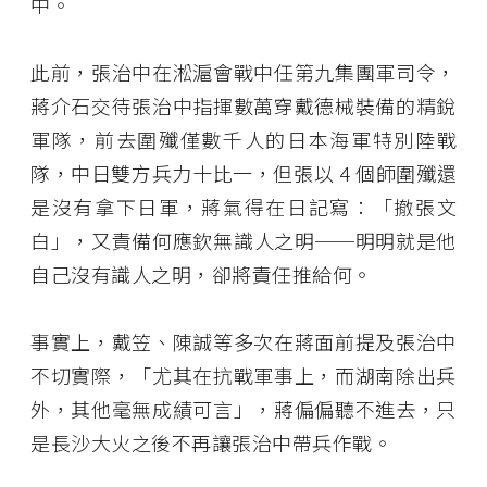
中。
此前，張治中在淞滬會戰中任第九集團軍司令，
蔣介石交待張治中指揮數萬穿戴德械裝備的精銳
軍隊，前去圍殲僅數千人的日本海軍特別陸戰
隊，中日雙方兵力十比一，但張以 4 個師圍殲還
是沒有拿下日軍，蔣氣得在日記寫：「撤張文
白」，又責備何應欽無識人之明──明明就是他
自己沒有識人之明，卻將責任推給何。
事實上，戴笠、陳誠等多次在蔣面前提及張治中
不切實際，「尤其在抗戰軍事上，而湖南除出兵
外，其他毫無成績可言」，蔣偏偏聽不進去，只
是長沙大火之後不再讓張治中帶兵作戰。