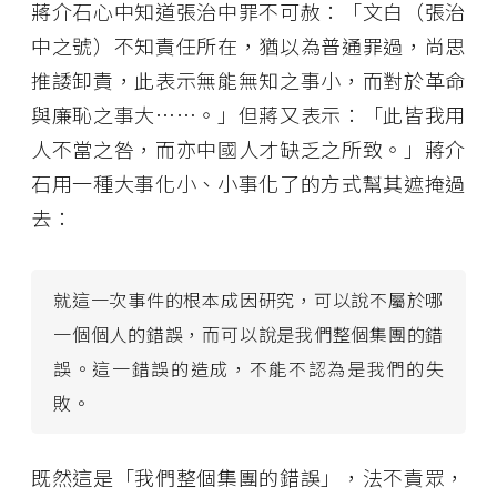
蔣介石心中知道張治中罪不可赦：「文白（張治
中之號）不知責任所在，猶以為普通罪過，尚思
推諉卸責，此表示無能無知之事小，而對於革命
與廉恥之事大……。」但蔣又表示：「此皆我用
人不當之咎，而亦中國人才缺乏之所致。」蔣介
石用一種大事化小、小事化了的方式幫其遮掩過
去：
就這一次事件的根本成因研究，可以說不屬於哪
一個個人的錯誤，而可以說是我們整個集團的錯
誤。這一錯誤的造成，不能不認為是我們的失
敗。
既然這是「我們整個集團的錯誤」，法不責眾，