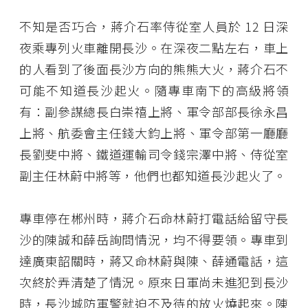
不知是否巧合，蔣介石率侍從室人員於 12 日深
夜乘專列火車離開長沙。在深夜二點左右，車上
的人看到了後面長沙方向的熊熊大火，蔣介石不
可能不知道長沙起火。隨專車南下的高級將領
有：副參謀總長白崇禧上將、軍令部部長徐永昌
上將、航委會主任錢大鈞上將、軍令部第一廳廳
長劉斐中將、鐵道運輸司令錢宗澤中將、侍從室
副主任林蔚中將等，他們也都知道長沙起火了。
專車停在郴州時，蔣介石命林蔚打電話給留守長
沙的陳誠和薛岳詢問情況，均不得要領。專車到
達廣東韶關時，蔣又命林蔚與陳、薛通電話，這
次終於弄清楚了情況。原來日軍尚未進犯到長沙
時，長沙城防軍警就迫不及待的放火燒起來。陳