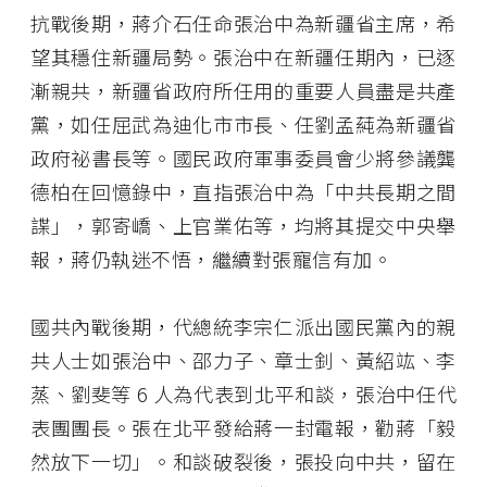
抗戰後期，蔣介石任命張治中為新疆省主席，希
望其穩住新疆局勢。張治中在新疆任期內，已逐
漸親共，新疆省政府所任用的重要人員盡是共產
黨，如任屈武為迪化市市長、任劉孟蒓為新疆省
政府祕書長等。國民政府軍事委員會少將參議龔
德柏在回憶錄中，直指張治中為「中共長期之間
諜」，郭寄嶠、上官業佑等，均將其提交中央舉
報，蔣仍執迷不悟，繼續對張寵信有加。
國共內戰後期，代總統李宗仁派出國民黨內的親
共人士如張治中、邵力子、章士釗、黃紹竑、李
蒸、劉斐等 6 人為代表到北平和談，張治中任代
表團團長。張在北平發給蔣一封電報，勸蔣「毅
然放下一切」。和談破裂後，張投向中共，留在