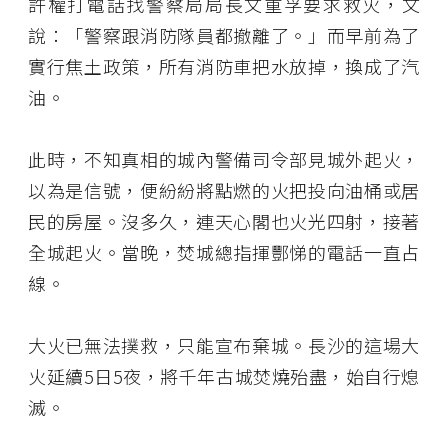
許權打電話找警察局局長文重孚要求救火，文
說：「警察跟消防隊員都撤離了。」而早前為了
實行焦土政策，所有消防車把水放掉，換成了汽
油。
此時，不知真相的城內警備司令部見城外起火，
以為是信號，便紛紛將點燃的火把投向油桶或居
民的房屋。沒多久，連天心閣也火光四射，接著
全城起火。當晚，焚城總指揮酆悌的電話一直占
線。
大火已無法撲救，只能宣布棄城。長沙的這場大
火延續5日5夜，將千年古城焚燒殆盡，始自行熄
滅。