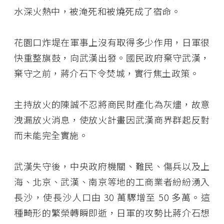
水深火熱中，被淹死和被燒死成了宿命。
花園口炸堤在軍事上沒有取得多少作用，日軍很
快重整旗鼓，向武漢出發。國民政府棄守武漢，
棄守之前，蔣介石下令焚城，實行焦土政策。
主持放火的陳誠不忍將商民財產化為灰燼，故意
洩漏放火消息，使放火計畫因武漢商界群起反對
而未能完全實施。
武漢失守後，中央政府機關、難民、傷兵以及上
海、北京、武漢、南京等地的工商業者紛紛湧入
長沙，使長沙人口由 30 萬驟增至 50 多萬。這
種畸形的繁榮轉瞬即逝，日軍的攻勢比蔣介石想