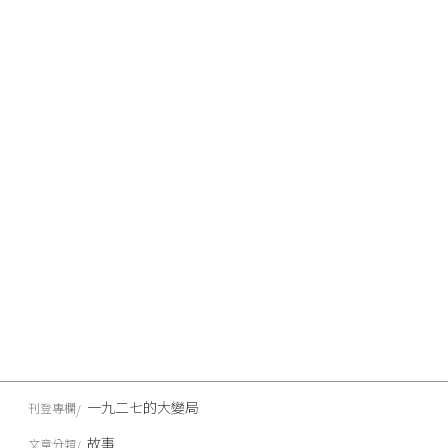
一九二七的大變局
刊登專欄
故事
文章分類