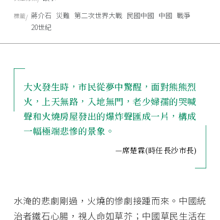
蔣介石
災難
第二次世界大戰
民國中國
中國
戰爭
標籤
20世紀
大火發生時，市民從夢中驚醒，面對熊熊烈
火，上天無路，入地無門，老少婦孺的哭喊
聲和火燒房屋發出的爆炸聲匯成一片，構成
一幅極端悲慘的景象。
—席楚霖(時任長沙市長)
水淹的悲劇剛過，火燒的慘劇接踵而來。中國統
治者鐵石心腸，視人命如草芥；中國草民生活在