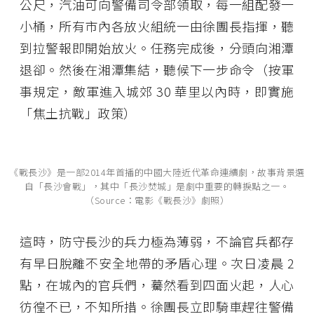
公尺，汽油可向警備司令部領取，每一組配發一
小桶，所有市內各放火組統一由徐團長指揮，聽
到拉警報即開始放火。任務完成後，分頭向湘潭
退卻。然後在湘潭集結，聽候下一步命令（按軍
事規定，敵軍進入城郊 30 華里以內時，即實施
「焦土抗戰」政策）
《戰長沙》是一部2014年首播的中國大陸近代革命連續劇，故事背景選
自「長沙會戰」，其中「長沙焚城」是劇中重要的轉捩點之一。
（Source：電影《戰長沙》劇照）
這時，防守長沙的兵力極為薄弱，不論官兵都存
有早日脫離不安全地帶的矛盾心理。次日凌晨 2
點，在城內的官兵們，驀然看到四面火起，人心
彷徨不已，不知所措。徐團長立即騎車趕往警備