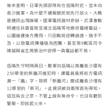
後來查明，日軍先頭部隊尚在岳陽附近，並未向
長沙進軍。為什麼不通報居民就先行放火，大概
是通訊出現誤報。國軍電訊器材奇缺，武漢會戰
時通信兵曾冒險至湘北岳陽等地撤收電線電話，
以圖搶運後方應用，只因戰局逆轉過速，措手不
及，以致電訊傳播極為困難，甚至第9戰區司令
陳誠與省主席張治中欲得一具電話都不易。
岳陽失守時隔兩日，敵軍向岳陽以南離長沙還有
250華里的新牆河進犯時，譯電員竟將前方電訊
漏一「牆」字，致將「新牆河」變成離長沙僅有
12華里的「新河」。此資訊被自衛隊首先得知，
這班烏合之眾，不管上級有無命令，也沒有聽到
警報，即放起火來。