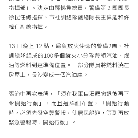
指揮部」。決定由酆悌負總責，警備第 2 團團長
徐昆任總指揮、市社訓總隊副總隊長王偉能和許
權任副總指揮。
13 日晚上 12 點，肩負放火使命的警備2團、社
訓總隊組成的100多個縱火小分隊帶領汽油、煤
油等燃料到達準備位置。一部分隊員將燃料澆在
房屋上，長沙變成一個汽油庫。
張治中再次表態，「須在我軍自汨羅撤退後再下
令開始行動」，而且還詳細布置，「開始行動
時，必須先發空襲警報，使居民躲避，等到再放
緊急警報時，開始行動」。