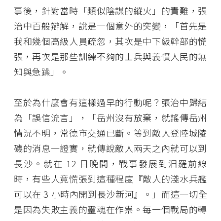
事後，針對當時「類似陰謀的縱火」的責難，張
治中百般辯解，說是一個意外的突變，「首先是
我和幾個高級人員疏忽，其次是中下級幹部的慌
張，再次是那些訓練不夠的士兵與義憤人民的無
知與急躁」。
至於為什麼會有這樣過早的行動呢？張治中歸結
為「誤信流言」，「岳州沒有放棄，就謠傳岳州
情況不明，常德市交通已斷。等到敵人登陸城陵
磯的消息一證實，就傳說敵人兩天之內就可以到
長沙。就在 12 日晚間，戰事發展到汨羅前線
時，有些人竟慌張到這種程度『敵人的淺水兵艦
可以在 3 小時內開到長沙新河』。」而這一切全
是因為失敗主義的靈魂在作祟。每一個戰局的轉