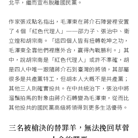
北平，繼而宣布脫離國民黨。
作家張戎點名指出，毛澤東在蔣介石陣營裡安置
了 4 個「紅色代理人」──邵力子、張治中、衛
立煌和胡宗南。「這四個人皆有扭轉乾坤之功，
毛澤東全靠他們裡應外合，贏得內戰勝利。」其
中，說胡宗南是「紅色代理人」或許不準確，胡
是四人中唯一跟隨蔣介石到臺灣的將領，其部屬
很多是共產黨特工，但胡本人大概不是共產黨；
其他三人則確實投共。在中共統治下，張治中將
溜鬚拍馬的對象由蔣介石轉變為毛澤東，從而比
其他投共的國民黨高級將領得到更多生活優待。
三名被槍決的替罪羊，無法挽回草菅