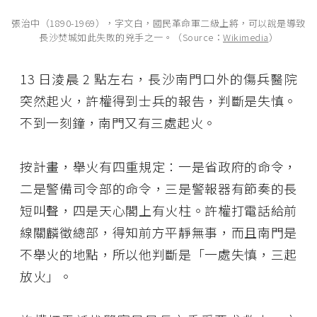
張治中（1890-1969），字文白，國民革命軍二級上將，可以說是導致
長沙焚城如此失敗的兇手之一。（Source：
Wikimedia
）
13 日淩晨 2 點左右，長沙南門口外的傷兵醫院
突然起火，許權得到士兵的報告，判斷是失慎。
不到一刻鐘，南門又有三處起火。
按計畫，舉火有四重規定：一是省政府的命令，
二是警備司令部的命令，三是警報器有節奏的長
短叫聲，四是天心閣上有火柱。許權打電話給前
線關麟徵總部，得知前方平靜無事，而且南門是
不舉火的地點，所以他判斷是「一處失慎，三起
放火」。