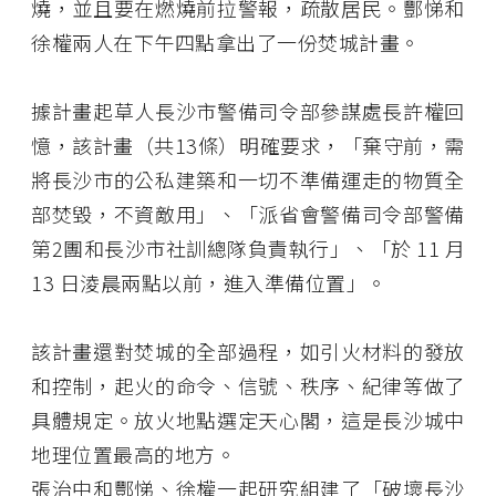
燒，並且要在燃燒前拉警報，疏散居民。酆悌和
徐權兩人在下午四點拿出了一份焚城計畫。
據計畫起草人長沙市警備司令部參謀處長許權回
憶，該計畫（共13條）明確要求，「棄守前，需
將長沙市的公私建築和一切不準備運走的物質全
部焚毀，不資敵用」、「派省會警備司令部警備
第2團和長沙市社訓總隊負責執行」、「於 11 月
13 日淩晨兩點以前，進入準備位置」。
該計畫還對焚城的全部過程，如引火材料的發放
和控制，起火的命令、信號、秩序、紀律等做了
具體規定。放火地點選定天心閣，這是長沙城中
地理位置最高的地方。
張治中和酆悌、徐權一起研究組建了「破壞長沙