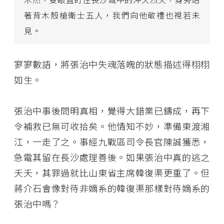
著背木殼槍衛士五人，我們向他敬禮也視若未
見。
寥寥數語，將張治中失魂落魄的狀態描述得栩栩
如生。
張治中事後問明真相，覺得大錯業已鑄成，再下
令補救已無可收拾矣。他情知不妙，準備東渡湘
江，一走了之。事經九戰區司令長官陳誠獲悉，
急電其留在長沙處理善後。如果張治中真的逃之
夭夭，其罪過就比山東省主席韓復渠更重了。但
蔣介石會像對待非嫡系的韓復渠那樣對待嫡系的
張治中嗎？