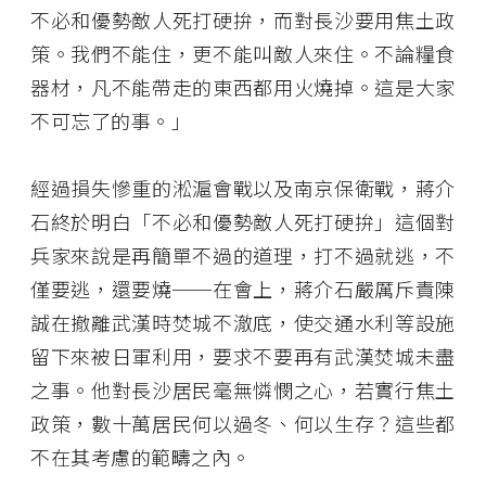
不必和優勢敵人死打硬拚，而對長沙要用焦土政
策。我們不能住，更不能叫敵人來住。不論糧食
器材，凡不能帶走的東西都用火燒掉。這是大家
不可忘了的事。」
經過損失慘重的淞滬會戰以及南京保衛戰，蔣介
石終於明白「不必和優勢敵人死打硬拚」這個對
兵家來說是再簡單不過的道理，打不過就逃，不
僅要逃，還要燒──在會上，蔣介石嚴厲斥責陳
誠在撤離武漢時焚城不澈底，使交通水利等設施
留下來被日軍利用，要求不要再有武漢焚城未盡
之事。他對長沙居民毫無憐憫之心，若實行焦土
政策，數十萬居民何以過冬、何以生存？這些都
不在其考慮的範疇之內。