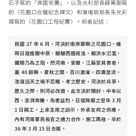
石手寫的「濟國安瀾」，以及水利部長薛篤弼寫
的〈花園口合龍紀念碑文〉和復堵局局長朱光彩
撰寫的〈花園口工程紀實〉。前者記述：
民國 27 年 6 月，河決於南岸鄭縣之花園口，維
時日寇進關中原，駸駸西趨宛洛，賴洪水氾濫，
鐵騎乃為之阻，然河南、安徽、江蘇受其害者，
蓋 40 餘縣，夏秋之間，百川激灌，四瀆並流，
浩蕩滔天之禍不忍睹，考之歷史，河決於兵爭，
歷久之際，則河必改道，此次決於開封、中牟以
西，澎湃奔騰，為害益烈。日寇降服之翌年 3 月
1 日興工，上承主席之訓示，外承友邦之供應。
內有河南軍民長官之通力合作，施工再挫，卒於
36 年 3 月 15 日合龍。