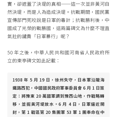
實，卻遮蓋了決堤的真相──這一次並非黃河自
然決堤，而是人為造成決堤。抗戰期間，國民黨
宣傳部門死咬說是日軍的毒計；抗戰勝利後，中
國成了光榮的戰勝國，這兩篇碑文為什麼不理直
氣壯的譴責「日軍暴行」呢？
50 年之後，中華人民共和國河南省人民政府所
立的東亭碑文如此記載：
1938 年 5 月 19 日，徐州失守，日本軍沿隴海
鐵路西犯，中國國民政府軍事委員會 6 月 1 日策
定：將豫東 20 萬國軍調到豫西山地，作戰略轉
移，並掘黃河堤放水。6 月 4 日，日軍逼近開
封，第 1 戰區第 20 集團軍 53 軍 1 團奉命在中