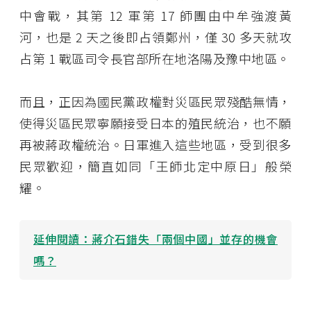
中會戰，其第 12 軍第 17 師團由中牟強渡黃
河，也是 2 天之後即占領鄭州，僅 30 多天就攻
占第 1 戰區司令長官部所在地洛陽及豫中地區。
而且，正因為國民黨政權對災區民眾殘酷無情，
使得災區民眾寧願接受日本的殖民統治，也不願
再被蔣政權統治。日軍進入這些地區，受到很多
民眾歡迎，簡直如同「王師北定中原日」般榮
耀。
延伸閱讀：
蔣介石錯失「兩個中國」並存的機會
嗎？