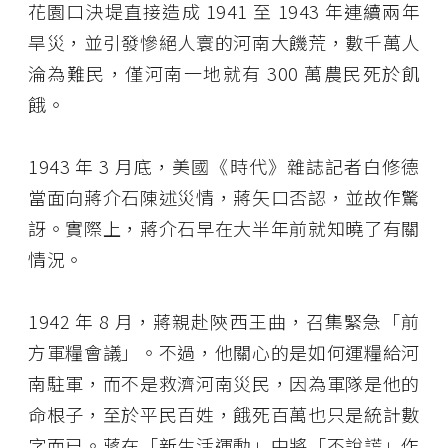
花園口決堤直接造成 1941 至 1943 年連續兩年
旱災，並引發慘絕人寰的河南大饑荒，數千萬人
淪為難民，僅河南一地就有 300 萬農民死於飢
餓。
1943 年 3 月底，美國《時代》雜誌記者白修德
當面向蔣介石陳述災情，蔣矢口否認，並故作驚
訝。實際上，蔣介石早在大半年前就知曉了有關
情況。
1942 年 8 月，蔣親赴陝西王曲，召集緊急「前
方軍糧會議」。不過，他關心的是如何運糧給河
南駐軍，而不是救濟河南災民，因為軍隊是他的
命根子，至於平民百姓，餓死百萬也只是統計數
字而已。蔣在「新生活運動」中將「不說謊」作