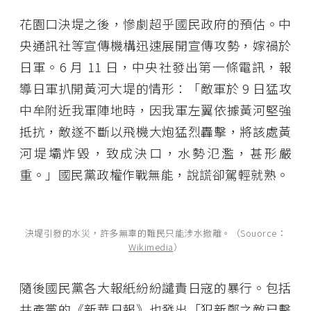
花園口決堤之後，慘劇超乎國民政府的預估。中
央通訊社等宣傳機構迅速展開宣傳攻勢，嫁禍於
日軍。6 月 11 日，中央社發出第一條電訊，報
導日軍扒開黃河大堤的情形：「敵軍於 9 日猛攻
中牟附近我軍陣地時，因我軍左翼依據黃河堅強
抵抗，敵遂不斷以飛機大炮猛烈轟擊，將該處黃
河堤壩炸毀，致成決口，水勢氾濫，甚形嚴
重。」國民黨政權作戰無能，說謊卻駕輕就熟。
決堤引發的水災，許多無辜的難民只能涉水撤離。（Souorce：
Wikimedia
）
隨後國民黨各大報紙紛紛譴責日寇的暴行。包括
共產黨的《新華日報》也發出「犯新鄭之敵已擊