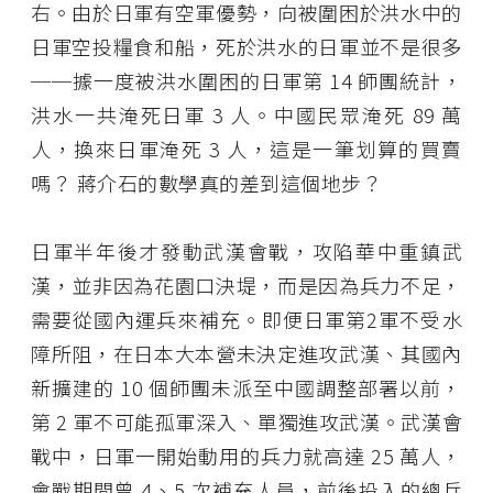
右。由於日軍有空軍優勢，向被圍困於洪水中的
日軍空投糧食和船，死於洪水的日軍並不是很多
──據一度被洪水圍困的日軍第 14 師團統計，
洪水一共淹死日軍 3 人。中國民眾淹死 89 萬
人，換來日軍淹死 3 人，這是一筆划算的買賣
嗎？ 蔣介石的數學真的差到這個地步？
日軍半年後才發動武漢會戰，攻陷華中重鎮武
漢，並非因為花園口決堤，而是因為兵力不足，
需要從國內運兵來補充。即便日軍第2軍不受水
障所阻，在日本大本營未決定進攻武漢、其國內
新擴建的 10 個師團未派至中國調整部署以前，
第 2 軍不可能孤軍深入、單獨進攻武漢。武漢會
戰中，日軍一開始動用的兵力就高達 25 萬人，
會戰期間曾 4、5 次補充人員，前後投入的總兵