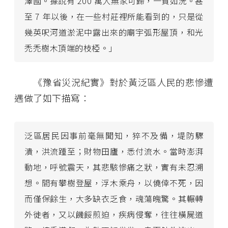
澤國。據說有 200 萬人無家可歸，一貧如洗。甚
至 7 年以後，在一些村莊裡所能看到的，只是從
幾英呎河道淤泥中露出來的廟宇弧形屋頂，和光
禿禿樹木頂端的枝椏。」
《豫省災況紀實》對於黃泛區人民的悲慘遭
遇做了如下描寫：
泛區居民因事前毫無聞知，猝不及備，堤防驟
潰，洪流踵至；財物田廬，悉付流水。當時澎湃
動地，呼號震天，其悲駭慘痛之狀，實有未忍溯
想。間有攀樹登屋，浮木乘舟，以僥倖不死，因
而僅保餘生，大多缺衣乏食，魂蕩魄驚。其輾轉
外徙者，又以饑餒煎迫，疾病侵奪，往往橫屍道