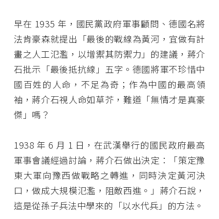
早在 1935 年，國民黨政府軍事顧問、德國名將
法肯豪森就提出「最後的戰線為黃河，宜做有計
畫之人工氾濫，以增禦其防禦力」的建議，蔣介
石批示「最後抵抗線」五字。德國將軍不珍惜中
國百姓的人命，不足為奇；作為中國的最高領
袖，蔣介石視人命如草芥，難道「無情才是真豪
傑」嗎？
1938 年 6 月 1 日，在武漢舉行的國民政府最高
軍事會議經過討論，蔣介石做出決定：「策定豫
東大軍向豫西做戰略之轉進，同時決定黃河決
口，做成大規模氾濫，阻敵西進。」蔣介石說，
這是從孫子兵法中學來的「以水代兵」的方法。