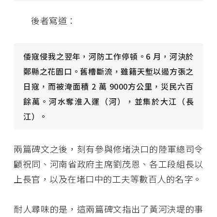
後者寫道：
倭寇侵我之翌年，河防工作停頓。6 月，河決於
鄭縣之花園口。舊槽斷流，雖籍天塹以遏方張之
日寇，而被淹面積 2 萬 9000方公里，災民六百
餘萬。河水奪淮入運（河），並集於大江（長
江）。
兩篇碑文之後，刻有參與修堵決口的陸軍總司令
顧祝同、河南省政府主席劉茂恩、各工段組長以
上長官，以及在堵口中的工夫等數百人的名字。
耐人尋味的是，這兩篇碑文指出了黃河決堤的事