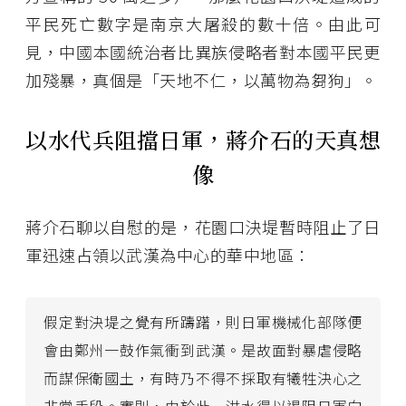
平民死亡數字是南京大屠殺的數十倍。由此可
見，中國本國統治者比異族侵略者對本國平民更
加殘暴，真個是「天地不仁，以萬物為芻狗」。
以水代兵阻擋日軍，蔣介石的天真想
像
蔣介石聊以自慰的是，花園口決堤暫時阻止了日
軍迅速占領以武漢為中心的華中地區：
假定對決堤之覺有所躊躇，則日軍機械化部隊便
會由鄭州一鼓作氣衝到武漢。是故面對暴虐侵略
而謀保衛國土，有時乃不得不採取有犧牲決心之