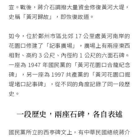
宣。戰後，蔣介石調撥大量資金修復黃河大堤，
史稱「黃河歸故」，即恢復故道。
如今，位於鄭州市區北郊 17 公里處黃河南岸的
花園口修建了「記事廣場」，廣場上有兩座東西
相對、高約 3 公尺、內徑約 1 公尺的六面石碑。
一座為 1947 年國民黨的「黃河花園口合龍紀念
碑」，另一座為 1997 共產黨的「黃河花園口掘
堤堵口記事碑」，從不同的角度記錄了同一段歷
史。
一段歷史，兩座石碑，各自表述
國民黨所立的西亭碑文上，有中華民國總統蔣介