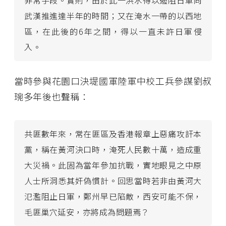
非常手段。實則，由於此一洪水得以遏阻日軍向
武漢推進達半年的時間；又在淹水一帶的以西地
區，在此後的6年之間，得以一直未許日軍侵
入。
當時參與花園口決堤國軍陸軍中校工兵參謀劉叔
琬多年後也聲稱：
共匪數年來，常在匪區及香港報章上惡痛攻訐本
黨，稱在黃河決口時，淹死人民數十萬，造成重
大災禍。此固為當年參加抗戰，實地眼見之中原
人士所洞悉其奸偽慣計。回思當時若非由黃河大
氾濫阻止日軍，鄭州早已陷敵，西安可能不保，
毛匪巢穴延安，亦將成為問題焉？