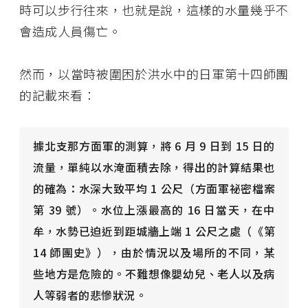
時可以步行往來，也就是說，這樣的水量幾乎不
會造成人員傷亡。
然而，以當時被圍困於洪水中的日軍第十四師團
的記載來看：
據北支那方面軍的測算，將 6 月 9 日到 15 日的
流量，單純以水淹面積去除，得出的計算結果也
的確為：水深大致平均 1 公尺（方面軍祕密檔案
第 39 號）。水位上漲最高的 16 日當天，在中
牟，水勢已迫近到距城牆上端 1 公尺之處（《第
14 師團史》），由於情況以及場所的不同，某
些地方是危險的。不難想像嬰幼兒、老人以及病
人等弱者的悲慘狀況。