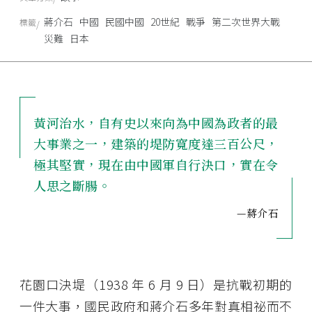
蔣介石
中國
民國中國
20世紀
戰爭
第二次世界大戰
標籤
災難
日本
黃河治水，自有史以來向為中國為政者的最
大事業之一，建築的堤防寬度達三百公尺，
極其堅實，現在由中國軍自行決口，實在令
人思之斷腸。
—蔣介石
花園口決堤（1938 年 6 月 9 日）是抗戰初期的
一件大事，國民政府和蔣介石多年對真相祕而不