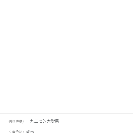
一九二七的大變局
刊登專欄
故事
文章分類