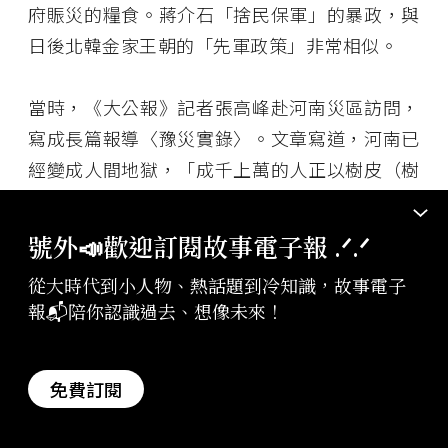
府賑災的糧食。蔣介石「捨民保軍」的暴政，與
日後北韓金家王朝的「先軍政策」非常相似。
當時，《大公報》記者張高峰赴河南災區訪問，
寫成長篇報導〈豫災實錄〉。文章寫道，河南已
經變成人間地獄，「成千上萬的人正以樹皮（樹
葉吃光了）與野草維持著那可憐的生命」、「一
路上的村莊，十室九空了，幾條惡狗畏縮著尾
號外📣歡迎訂閱故事電子報 .ᐟ‪‪.ᐟ
巴，在村口繞來繞去也找不到食物，不通人性的
從大時代到小人物、熱話題到冷知識，故事電子
牲畜卻吃起自己主人的餓殍」、「災民每人的臉
報📬陪你認識過去、想像未來！
都浮腫起來，鼻孔與眼角發黑，起初我以為是餓
而得的病症，後來才知是因為吃了一種名為『霉
花』的野草中毒而腫起來」、「在河南已經恢復
免費訂閱
了原始的物物交換時代，賣子女無人要，自己的