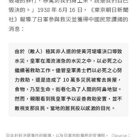
毀堤的罪行，移駕到我們身上來，說是我們自己
毀決的。」1938 年 6月 16 日，《東京朝日新聞
社》報導了日軍參與救災並獲得中國民眾讚揚的
消息：
由於（敵人）極其非人道的使黃河堤壩決口導致
水災，皇軍在濁流湍急的水災之中，以必死之心
繼續著救助工作。儘管皇軍勇士們以必死之心努
力救助，還是造成了 10 萬多災民被奪去房屋，
食物，乃至生命。街巷化為了人間的阿鼻地獄。
然而，親眼看到我皇軍予以妥善救助安置，並不
敵視支那良民。當地的居民投以感激的目光。
日本針對決堤事件的報導，以及日軍救助難民的宣傳照。（Source：