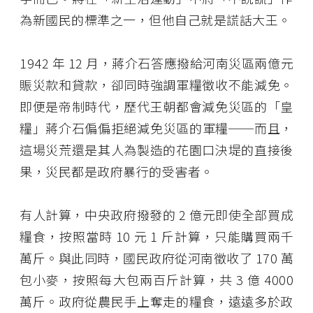
為新國民的標準之一，但他自己就是謊話大王。
1942 年 12 月，蔣介石答應撥給河南災區兩億元
賑災款和貸款，卻同時強調軍糧徵收不能減免。
即便是帝制時代，歷代王朝都會減免災區的「皇
糧」蔣介石偏偏拒絕減免災區的軍糧──而且，
這場災荒還是其人為製造的花園口決堤的直接後
果，災民都是政府暴行的受害者。
有人計算，中央政府撥發的 2 億元即使全部買成
糧食，按照當時 10 元 1 斤計算，只能購買兩千
萬斤。與此同時，國民政府從河南徵收了 170 萬
包小麥，按照每大包兩百斤計算，共 3 億 4000
萬斤。政府從農民手上奪走的糧食，遠遠多於政