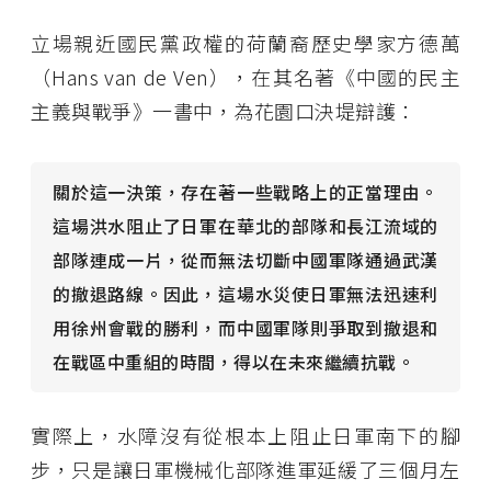
立場親近國民黨政權的荷蘭裔歷史學家方德萬
（Hans van de Ven），在其名著《中國的民主
主義與戰爭》一書中，為花園口決堤辯護：
關於這一決策，存在著一些戰略上的正當理由。
這場洪水阻止了日軍在華北的部隊和長江流域的
部隊連成一片，從而無法切斷中國軍隊通過武漢
的撤退路線。因此，這場水災使日軍無法迅速利
用徐州會戰的勝利，而中國軍隊則爭取到撤退和
在戰區中重組的時間，得以在未來繼續抗戰。
實際上，水障沒有從根本上阻止日軍南下的腳
步，只是讓日軍機械化部隊進軍延緩了三個月左