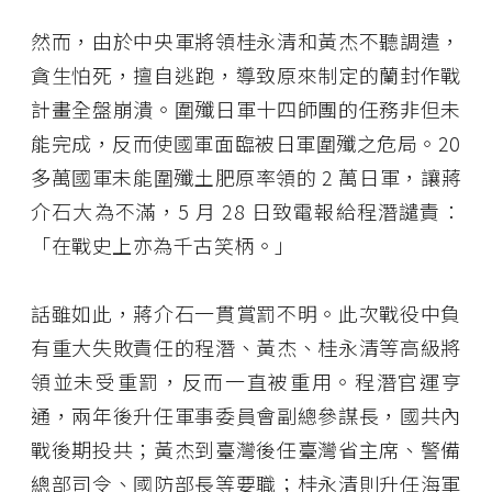
然而，由於中央軍將領桂永清和黃杰不聽調遣，
貪生怕死，擅自逃跑，導致原來制定的蘭封作戰
計畫全盤崩潰。圍殲日軍十四師團的任務非但未
能完成，反而使國軍面臨被日軍圍殲之危局。20
多萬國軍未能圍殲土肥原率領的 2 萬日軍，讓蔣
介石大為不滿，5 月 28 日致電報給程潛譴責：
「在戰史上亦為千古笑柄。」
話雖如此，蔣介石一貫賞罰不明。此次戰役中負
有重大失敗責任的程潛、黃杰、桂永清等高級將
領並未受重罰，反而一直被重用。程潛官運亨
通，兩年後升任軍事委員會副總參謀長，國共內
戰後期投共；黃杰到臺灣後任臺灣省主席、警備
總部司令、國防部長等要職；桂永清則升任海軍