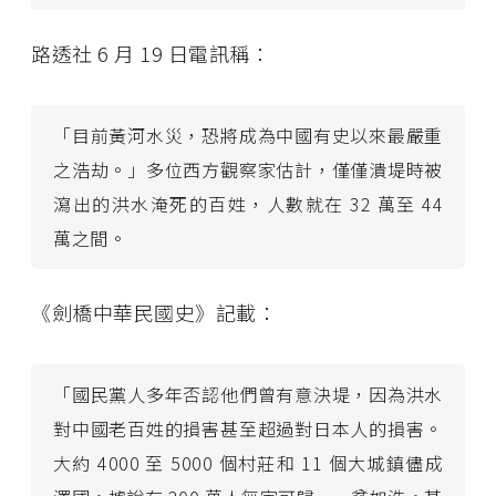
路透社 6 月 19 日電訊稱：
「目前黃河水災，恐將成為中國有史以來最嚴重
之浩劫。」多位西方觀察家估計，僅僅潰堤時被
瀉出的洪水淹死的百姓，人數就在 32 萬至 44
萬之間。
《劍橋中華民國史》記載：
「國民黨人多年否認他們曾有意決堤，因為洪水
對中國老百姓的損害甚至超過對日本人的損害。
大約 4000 至 5000 個村莊和 11 個大城鎮儘成