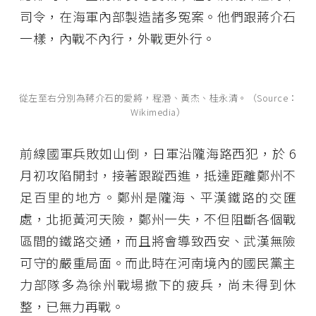
司令，在海軍內部製造諸多冤案。他們跟蔣介石
一樣，內戰不內行，外戰更外行。
從左至右分別為蔣介石的愛將，程潛、黃杰、桂永清。（Source：
Wikimedia）
前線國軍兵敗如山倒，日軍沿隴海路西犯，於 6
月初攻陷開封，接著跟蹤西進，抵達距離鄭州不
足百里的地方。鄭州是隴海、平漢鐵路的交匯
處，北扼黃河天險，鄭州一失，不但阻斷各個戰
區間的鐵路交通，而且將會導致西安、武漢無險
可守的嚴重局面。而此時在河南境內的國民黨主
力部隊多為徐州戰場撤下的疲兵，尚未得到休
整，已無力再戰。