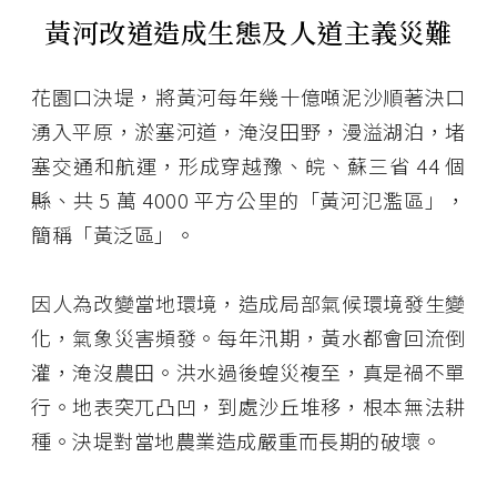
黃河改道造成生態及人道主義災難
花園口決堤，將黃河每年幾十億噸泥沙順著決口
湧入平原，淤塞河道，淹沒田野，漫溢湖泊，堵
塞交通和航運，形成穿越豫、皖、蘇三省 44 個
縣、共 5 萬 4000 平方公里的「黃河氾濫區」，
簡稱「黃泛區」。
因人為改變當地環境，造成局部氣候環境發生變
化，氣象災害頻發。每年汛期，黃水都會回流倒
灌，淹沒農田。洪水過後蝗災複至，真是禍不單
行。地表突兀凸凹，到處沙丘堆移，根本無法耕
種。決堤對當地農業造成嚴重而長期的破壞。