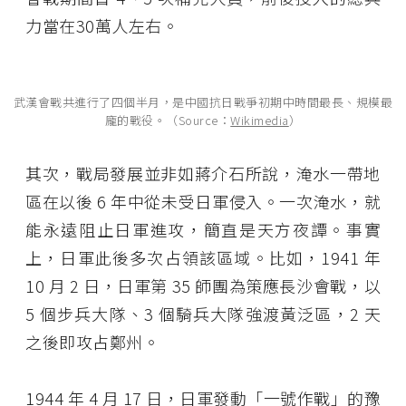
力當在30萬人左右。
武漢會戰共進行了四個半月，是中國抗日戰爭初期中時間最長、規模最
龐的戰役。（Source：
Wikimedia
）
其次，戰局發展並非如蔣介石所說，淹水一帶地
區在以後 6 年中從未受日軍侵入。一次淹水，就
能永遠阻止日軍進攻，簡直是天方夜譚。事實
上，日軍此後多次占領該區域。比如，1941 年
10 月 2 日，日軍第 35 師團為策應長沙會戰，以
5 個步兵大隊、3 個騎兵大隊強渡黃泛區，2 天
之後即攻占鄭州。
1944 年 4 月 17 日，日軍發動「一號作戰」的豫