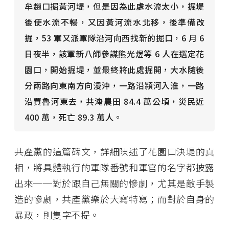
牟趙口掘黃河堤，但是因為此處水流太小，掘堤
後使水流不暢，又因黃河流水北移，後準備改
掘，53 軍又派軍隊沿河向西找新的掘口，6 月 6
日夜半，該軍新八師參謀熊光煜等 6 人在選定花
園口，開始掘堤，並最終將此處掘開，大水隨後
分兩路向東南方向漫沖，一路沿潁河入淮，一路
沿賈魯河東去，共淹農田 84.4 萬公頃，災民近
400 萬，死亡 89.3 萬人。
共產黨的這篇碑文，詳細陳述了花園口決堤的真
相，將具體執行的軍隊番號和軍官的名字都披露
出來──對於跟自己無關的慘劇，尤其是敵手製
造的慘劇，共產黨樂於大寫特寫；而對於自身的
暴政，則隻字不提。