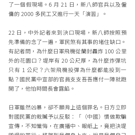
了一個假現場。6 月 21 日，新八師官兵以及僱
傭的 2000 多民工又進行一天「演習」。
22 日，中外記者來到決口現場，新八師按照預
先準備的念了一遍，軍民煞有其事的堵住缺口。
有記者問，為什麼日軍飛機從蘭封轟炸 100 公里
外的花園口？堤岸有 20 公尺厚，為什麼炸彈坑
只有 1 公尺？六架飛機投彈為什麼都能投到一
點？國民黨中宣部的官員支支吾吾應付一陣就跑
開了，他怕時間長會露餡。
日軍雖然凶暴，卻不願背上這個罪名。日方立即
對國民黨的栽贓予以反駁：「（中國）慣做欺騙
宣傳，不知懺悔，在廣播中、報紙上，竟把決堤