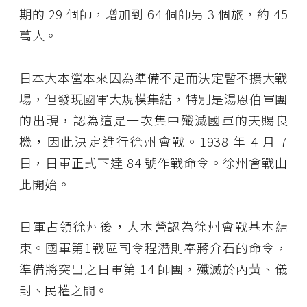
期的 29 個師，增加到 64 個師另 3 個旅，約 45
萬人。
日本大本營本來因為準備不足而決定暫不擴大戰
場，但發現國軍大規模集結，特別是湯恩伯軍團
的出現，認為這是一次集中殲滅國軍的天賜良
機，因此決定進行徐州會戰。1938 年 4 月 7
日，日軍正式下達 84 號作戰命令。徐州會戰由
此開始。
日軍占領徐州後，大本營認為徐州會戰基本結
束。國軍第1戰區司令程潛則奉蔣介石的命令，
準備將突出之日軍第 14 師團，殲滅於內黃、儀
封、民權之間。