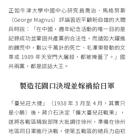
正如牛津大學中國中心研究員喬治．馬格努斯
（George Magnus）評論習近平顧盼自雄的大閱
兵時說：「在中國，週年紀念活動的唯一目的是
記錄成功並鞏固共產黨的合法性，而諸如大躍進
的饑荒中，數以千萬計的死亡、毛澤東發動的文
革或 1989 年天安門大屠殺，都被掩蓋了。」國
共兩黨，都是謊話大王。
製造花園口決堤並嫁禍給日軍
「臺兒莊大捷」（1938 年 3 月至 4 月，其實只
是小勝）後，蔣介石決定「擴大臺兒莊戰果」，
遂將各戰區精銳部隊大批調往徐州，準備在徐州
地區同日軍進行決戰，使第五戰區的總兵力由初