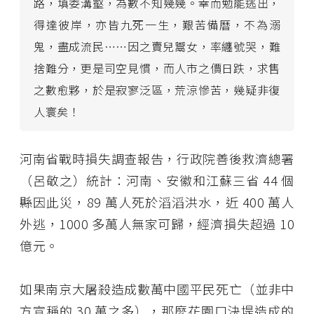
路，填委溝壑，為數不知幾幾。幸而勉能逃出，
得達彼岸，亦皆九死一生，艱苦備曆，不為溺
鬼，盡成流民……因之賣兒鬻女，率纏號哭，難
捨難分，更是司空見慣，而人市之價日跌，求售
之數愈夥，於是寂寥泛區，荒涼慘苦，幾疑非復
人寰矣！
河南省戰時損失調查報告，行政院善後救濟總署
（呂敬之）統計：河南、安徽和江蘇三省 44 個
縣因此災，89 萬人死於滔滔洪水，近 400 萬人
外逃，1000 多萬人無家可歸，經濟損失超過 10
億元。
如果南京大屠殺造成數萬中國平民死亡（並非中
方宣稱的 30 萬之多），那麼花園口決堤造成的