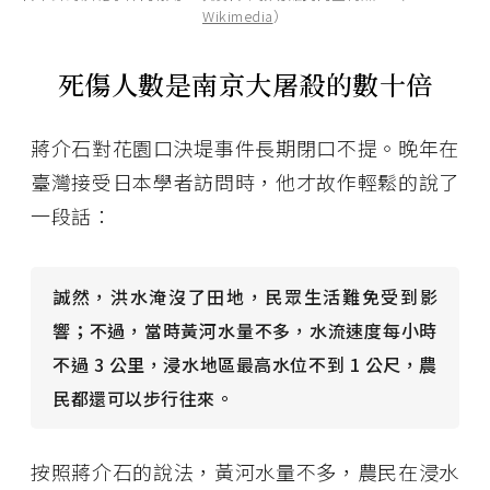
Wikimedia
）
死傷人數是南京大屠殺的數十倍
蔣介石對花園口決堤事件長期閉口不提。晚年在
臺灣接受日本學者訪問時，他才故作輕鬆的說了
一段話：
誠然，洪水淹沒了田地，民眾生活難免受到影
響；不過，當時黃河水量不多，水流速度每小時
不過 3 公里，浸水地區最高水位不到 1 公尺，農
民都還可以步行往來。
按照蔣介石的說法，黃河水量不多，農民在浸水