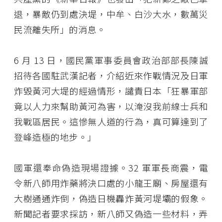
退，暴敵仍到處決堤，中牟、白沙大水，數萬災
民流離失所」的消息。
6 月 13 日，國民黨軍事委員會政治部部長陳誠
招待各國駐武漢記者，介紹近來作戰情況及日軍
炸毀黃河大堤的經過情形，譴責日本「狂暴軍部
竟以人力來幫助黃河為害，以淹沒我前線士兵和
我戰區居民。這慘無人道的行為，真可算達到了
登峰造極的地步。」
國軍還奉命偽造現場證據。32 軍軍長商震，電
令新八師用炸藥將決口處的小龍王廟、房屋還有
大樹通通炸倒，偽造日機轟炸黃河堤壩的假象。
新聞記者要求採訪，新八師又偽造一些材料，弄