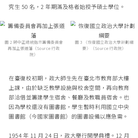
究生 50 名，2 年期滿及格者始授予碩士學位。
圖 2 蔣中正總統指示籌備委員會
圖 3 〈恢復國立政治大學計劃綱
再加上張道藩（Source:行政
要〉（Source:行政院）
院）
在臺復校初期，政大師生先在臺北市教育部大樓
上課，由於缺乏教學設施與校舍空間，再向教育
部洽借並籌建學生宿舍、餐廳及教職員宿舍。也
因為學校還沒有圖書館，學生暫時利用國立中央
圖書館（今國家圖書館）的圖書設備以應急需。
1954 年 11 月 24 日，政大舉行開學典禮。12 月