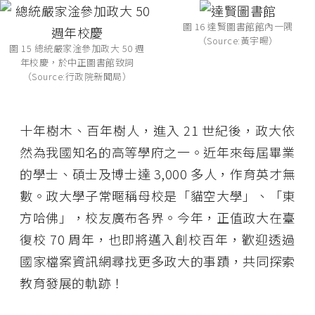
圖 16 達賢圖書館館內一隅
（Source:黃宇暘）
圖 15 總統嚴家淦參加政大 50 週
年校慶，於中正圖書館致詞
（Source:行政院新聞局）
十年樹木、百年樹人，進入 21 世紀後，政大依
然為我國知名的高等學府之一。近年來每屆畢業
的學士、碩士及博士達 3,000 多人，作育英才無
數。政大學子常暱稱母校是「貓空大學」、「東
方哈佛」，校友廣布各界。今年，正值政大在臺
復校 70 周年，也即將邁入創校百年，歡迎透過
國家檔案資訊網尋找更多政大的事蹟，共同探索
教育發展的軌跡！