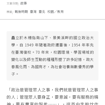
故事
文章分類
戰後時期
臺灣
臺北
校園／教育
標籤
矗立於木柵指南山下、景美溪畔的國立政治大
學，自 1949 年隨著政府遷臺後，1954 年率先
在臺灣復校。70 年來，校園環境、學習場域的
變化以及師生互動的種種形塑了許多記憶，政大
春風化雨、為國育才，為社會培養無數優秀的學
子。
「政治是管理眾人之事，我們就是管理眾人之事
的人；管理眾人要身正，要意誠，要有服務的精
神，要有豐富的智能……」，這首由李抱忱作