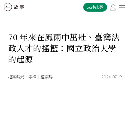
支持故事
70 年來在風雨中茁壯、臺灣法
政人才的搖籃：國立政治大學
的起源
檔案蒔光．專欄｜檔案局
2024-07-19