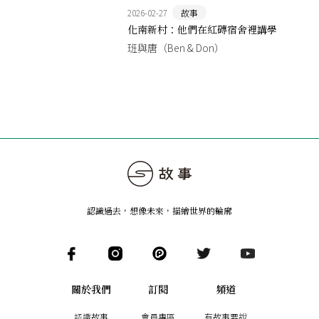
2026-02-27
故事
化南新村：他們在紅磚宿舍裡講學
班與唐（Ben & Don）
認識過去，想像未來
，
描繪世界的輪廓
關於我們
訂閱
頻道
認識故事
會員專區
有故事要說