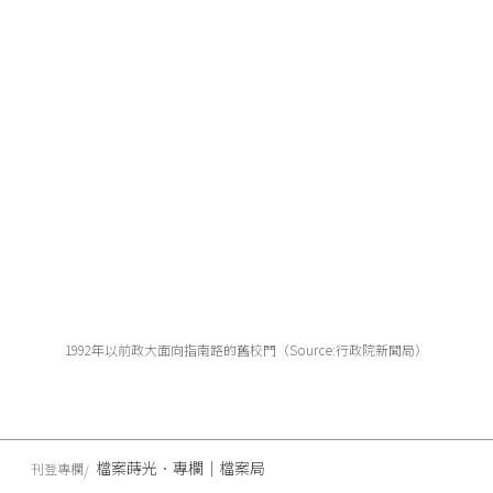
1992年以前政大面向指南路的舊校門（Source:行政院新聞局）
檔案蒔光．專欄｜檔案局
刊登專欄