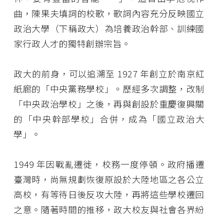
曲，陳果夫填詞的校歌，歌詞內容充分反映國立
政治大學（下稱政大）為培養政治幹部、訓練國
家行政人才的獨特創辦宗旨。
政大的前身，可以追溯至 1927 年創立於南京紅
紙廊的「中央黨務學校」。歷經多次調整，改制
「中央政治學校」之後，再與創設於重慶復興關
的「中央幹部學校」合併，成為「國立政治大
學」。
1949 年因戰亂遷徙，校務一度停頓。政府播遷
臺灣時，尚無規劃恢復原設於大陸地區之各公立
高校，有等待日後反攻大陸，再將這些學校遷回
之意。隨著時間的推移，政大校友與社會各界紛