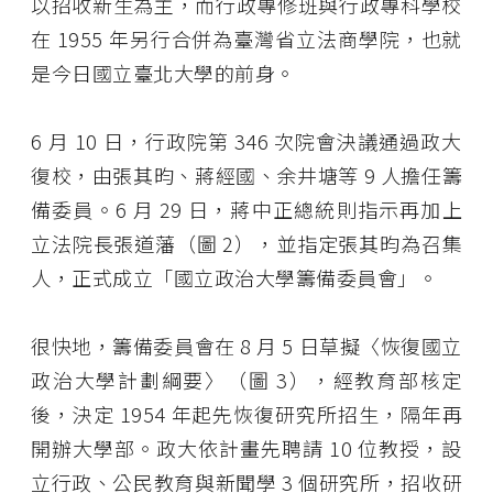
以招收新生為主，而行政專修班與行政專科學校
在 1955 年另行合併為臺灣省立法商學院，也就
是今日國立臺北大學的前身。
6 月 10 日，行政院第 346 次院會決議通過政大
復校，由張其昀、蔣經國、余井塘等 9 人擔任籌
備委員。6 月 29 日，蔣中正總統則指示再加上
立法院長張道藩（圖 2），並指定張其昀為召集
人，正式成立「國立政治大學籌備委員會」。
很快地，籌備委員會在 8 月 5 日草擬〈恢復國立
政治大學計劃綱要〉（圖 3），經教育部核定
後，決定 1954 年起先恢復研究所招生，隔年再
開辦大學部。政大依計畫先聘請 10 位教授，設
立行政、公民教育與新聞學 3 個研究所，招收研