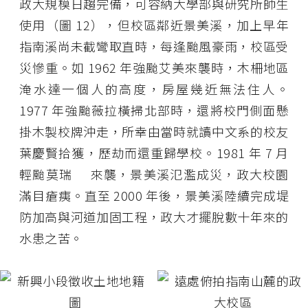
政大規模日趨完備，可容納大學部與研究所師生
使用（圖 12），但校區鄰近景美溪，加上早年
指南溪尚未截彎取直時，每逢颱風豪雨，校區受
災慘重。如 1962 年強颱艾美來襲時，木柵地區
淹水達一個人的高度，房屋幾近無法住人。
1977 年強颱薇拉橫掃北部時，還將校門側面懸
掛木製校牌沖走，所幸由當時就讀中文系的校友
葉慶賢拾獲，歷劫而還重歸學校。1981 年 7 月
輕颱莫瑞 來襲，景美溪氾濫成災，政大校園
滿目瘡痍。直至 2000 年後，景美溪陸續完成堤
防加高與河道加固工程，政大才擺脫數十年來的
水患之苦。