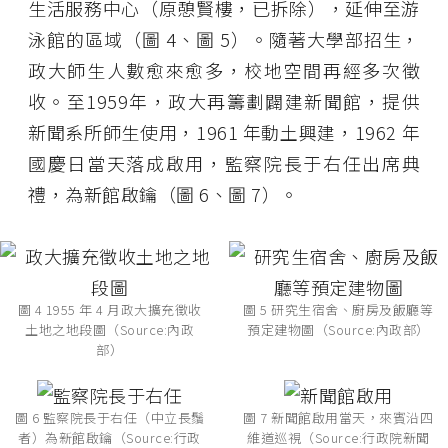
生活服務中心（原憩賢樓，已拆除），延伸至游
泳館的區域（圖 4、圖 5）。隨著大學部招生，
政大師生人數愈來愈多，校地空間再經多次徵
收。至1959年，政大再籌劃闢建新聞館，提供
新聞系所師生使用，1961 年動土興建，1962 年
國慶日當天落成啟用，監察院長于右任出席典
禮，為新館啟鑰（圖 6、圖 7）。
圖 4 1955 年 4 月政大擴充徵收
圖 5 研究生宿舍、廚房及飯廳等
土地之地段圖（Source:內政
預定建物圖（Source:內政部）
部）
圖 6 監察院長于右任（中立長鬚
圖 7 新聞館啟用當天，來賓沿四
者）為新館啟鑰（Source:行政
維道巡視（Source:行政院新聞