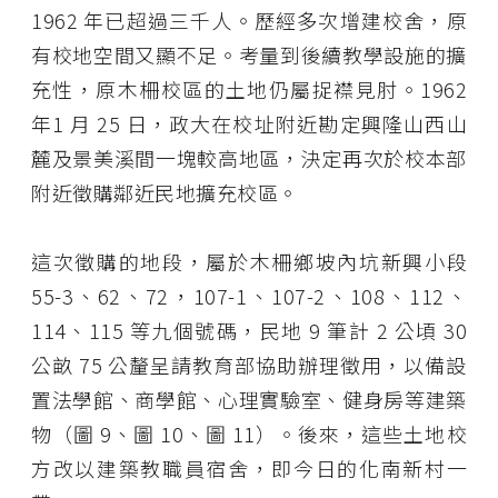
1962 年已超過三千人。歷經多次增建校舍，原
有校地空間又顯不足。考量到後續教學設施的擴
充性，原木柵校區的土地仍屬捉襟見肘。1962
年1 月 25 日，政大在校址附近勘定興隆山西山
麓及景美溪間一塊較高地區，決定再次於校本部
附近徵購鄰近民地擴充校區。
這次徵購的地段，屬於木柵鄉坡內坑新興小段
55-3、62、72，107-1、107-2、108、112、
114、115 等九個號碼，民地 9 筆計 2 公頃 30
公畝 75 公釐呈請教育部協助辦理徵用，以備設
置法學館、商學館、心理實驗室、健身房等建築
物（圖 9、圖 10、圖 11）。後來，這些土地校
方改以建築教職員宿舍，即今日的化南新村一