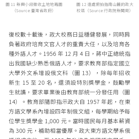
圖 11 新興小段徵收土地地籍圖
圖 12 遠處俯拍指南山麓的政大
（Source:臺灣省政府）
校區（Source:行政院新聞局）
復校數十載後，政大校務日益穩健發展，同時肩
負著政府培育文官人才的重責大任，以及培育各
種外語人才。1956 年 12 月 4 日，蔣中正總統指
出我國缺少熟悉俄語人才，要求教育部指定國立
大學外文系增設俄文科（圖 13），除每年招收
新生 15 至 20 名，還須設特別獎學金，鼓勵學
生就讀，要求畢業後由教育部統一分發任用（圖
14）。教育部隨即指示政大自 1957 年起，在東
方語文學系內增設四年制俄文組，每學期給予每
位學生獎學金 1,000 元。當時國民每月基本薪資
為 300 元，補助相當優厚。政大東方語文學系俄