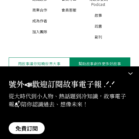
Podcast
商業合作
會員客服
故事
成為作者
說書
加入團隊
副刊
用故事讓你知曉世界大事
幫助故事創作更多好故事
訂閱電子報
贊助支持
號外📣歡迎訂閱故事電子報 .ᐟ‪‪.ᐟ
從大時代到小人物、熱話題到冷知識，故事電子
版權聲明與轉載規範
報📬陪你認識過去、想像未來！
授權與合作：
contact@storystudio.tw
投稿文章：
gushi@storystudio.tw
StoryStudio Inc. All Rights Reserved.
免費訂閱