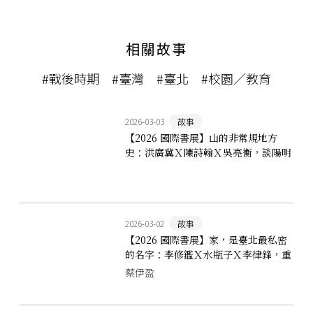
相關故事
#戰後時期
#臺灣
#臺北
#校園／教育
2026-03-03
故事
【2026 國際書展】山的非常規地方
史：洪廣冀Ｘ陳詩翰Ｘ吳亮衡，談陽明
山為何是一條莫比烏斯環？
2026-03-02
故事
【2026 國際書展】家，是臺北最私密
的名字：李修鑑Ｘ水瓶子Ｘ李律鋒，重
新以「家」為名談論臺北
蔡伊盈