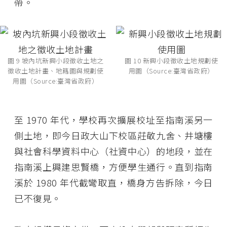
帶。
圖 9 坡內坑新興小段徵收土地之
圖 10 新興小段徵收土地規劃使
徵收土地計畫、地籍圖與規劃使
用圖（Source:臺灣省政府）
用圖（Source:臺灣省政府）
至 1970 年代，學校再次擴展校址至指南溪另一
側土地，即今日政大山下校區莊敬九舍、井塘樓
與社會科學資料中心（社資中心）的地段，並在
指南溪上興建思賢橋，方便學生通行。直到指南
溪於 1980 年代截彎取直，橋身方告拆除，今日
已不復見。