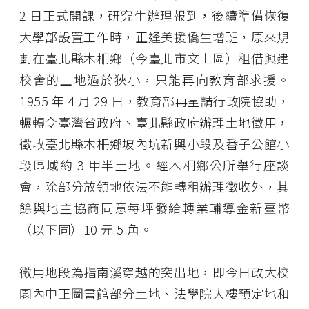
2 日正式開課，研究生辦理報到，後續準備恢復
大學部設置工作時，正逢美援僑生增班，原來規
劃在臺北縣木柵鄉（今臺北市文山區）租借興建
校舍的土地過於狹小，只能再向教育部求援。
1955 年 4 月 29 日，教育部再呈請行政院協助，
輾轉令臺灣省政府、臺北縣政府辦理土地徵用，
徵收臺北縣木柵鄉坡內坑新興小段及番子公館小
段區域約 3 甲半土地。經木柵鄉公所舉行座談
會，除部分放領地依法不能轉租辦理徵收外，其
餘與地主協商同意每坪發給轉業輔導金新臺幣
（以下同）10 元 5 角。
徵用地段為指南溪穿越的突出地，即今日政大校
園內中正圖書館部分土地、法學院大樓預定地和