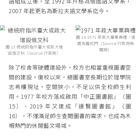
語組成立後，至 1992 年升格為俄國語文學系，
2007 年起更名為斯拉夫語文學系迄今。
圖 14 1971 年政大畢業典禮，遠
處為舊校門（Source:行政院新
圖 13 總統府指示臺大或政大增
聞局）
設俄文科（Source:行政院）
除了校舍等硬體建設外，校方也相當重視圖書空
間的建設。復校以來，總圖書室長期位於理學院
志希樓現址，空間狹小，不足以供全校師生利
用。1977 年校方落成啟用「中正圖書館」（圖
15）、2019 年又建成「達賢圖書館」（圖
16），不僅滿足師生查閱圖書的需求，也成為木
柵熱門的休閒藝文場域。