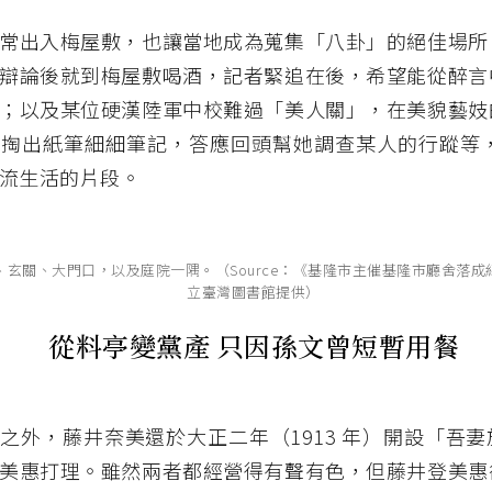
常出入梅屋敷，也讓當地成為蒐集「八卦」的絕佳場所
辯論後就到梅屋敷喝酒，記者緊追在後，希望能從醉言
；以及某位硬漢陸軍中校難過「美人關」，在美貌藝妓
掏出紙筆細細筆記，答應回頭幫她調查某人的行蹤等，
流生活的片段。
、玄關、大門口，以及庭院一隅。（Source：《基隆市主催基隆市廳舍落
立臺灣圖書館提供）
從料亭變黨產 只因孫文曾短暫用餐
之外，藤井奈美還於大正二年（1913 年）開設「吾
美惠打理。雖然兩者都經營得有聲有色，但藤井登美惠