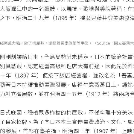
大阪崛江中的一名藝妓，以舞技、歌喉與美貌著稱；在
之下，明治二十九年（1896 年）攜女兒藤井登美惠渡海
經商能力強，除了梅屋敷，還經營吾妻旅館等事業。（Source：國立臺灣
剛剛割讓給日本，全島局勢尚未穩定，日本的統治計畫
別具慧眼，認定經營高級料理店大有前途，因此先於料
十年（1897 年）便接下該店經營權，並改名為「吾
隨著日本持續推動臺灣發展，店裡生意蒸蒸日上，讓她
力創立梅屋敷，並在明治四十五年（1912 年）將兩店合
日式庭園、種植眾多梅樹的梅屋敷，不僅料理十分美味
了自家招牌。為了向日本本土宣傳臺灣政治、文化、風
的發展，首部在臺拍攝，明治四十年（1907 年）上