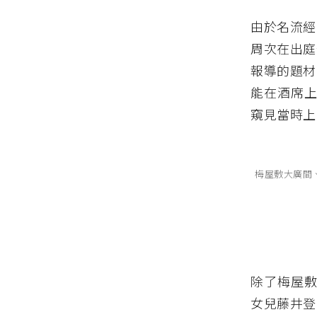
由於名流經
周次在出庭
報導的題材
能在酒席上
窺見當時上
梅屋敷大廣間
除了梅屋敷
女兒藤井登