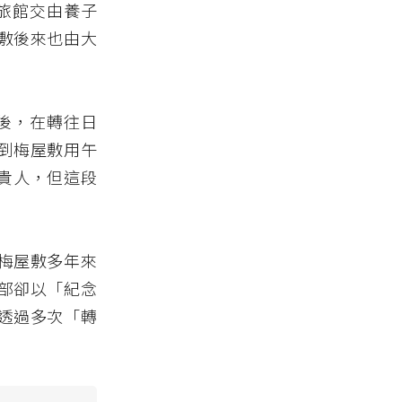
妻旅館交由養子
敷後來也由大
敗後，在轉往日
到梅屋敷用午
貴人，但這段
梅屋敷多年來
部卻以「紀念
透過多次「轉