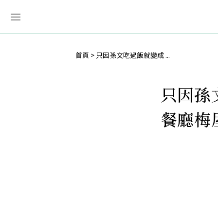
首頁
只因孫文吃過飯就變成 ...
只因孫
餐廳梅