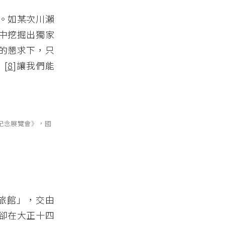
。如某次川瀨
中挖掘出獨家
的懇求下，只
[
8
]讓我們能
成紀念展覽會》，國
妻旅館」，交由
卻在大正十四