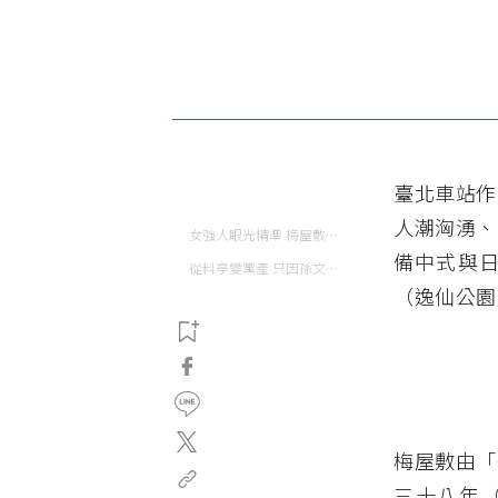
臺北車站作
人潮洶湧、
女強人眼光精準 梅屋敷名揚四海
備中式與
從料亭變黨產 只因孫文曾短暫用餐
（逸仙公園
梅屋敷由「
三十八年（