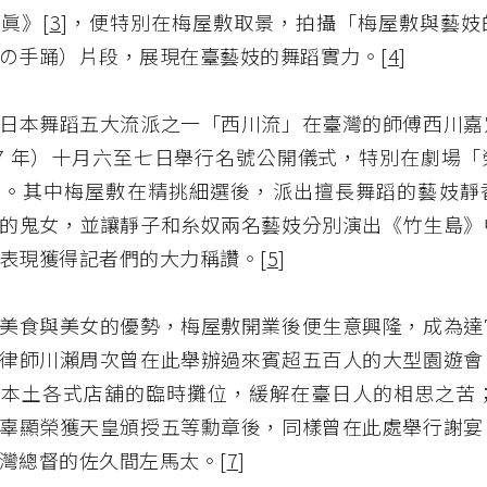
眞》[
3
]，便特別在梅屋敷取景，拍攝「梅屋敷與藝妓
の手踊）片段，展現在臺藝妓的舞蹈實力。[
4
]
日本舞蹈五大流派之一「西川流」在臺灣的師傅西川嘉
17 年）十月六至七日舉行名號公開儀式，特別在劇場
演。其中梅屋敷在精挑細選後，派出擅長舞蹈的藝妓靜
的鬼女，並讓靜子和糸奴兩名藝妓分別演出《竹生島》
表現獲得記者們的大力稱讚。[
5
]
美食與美女的優勢，梅屋敷開業後便生意興隆，成為達
律師川瀨周次曾在此舉辦過來賓超五百人的大型園遊會
本土各式店舖的臨時攤位，緩解在臺日人的相思之苦；
辜顯榮獲天皇頒授五等勳章後，同樣曾在此處舉行謝宴
灣總督的佐久間左馬太。[
7
]