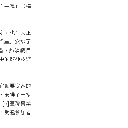
的手舞」（梅
定，也在大正
「榮座」安排了
香，飾演戲目
中的龍神及辯
官顯要宴客的
，安排了十多
[
6
]臺灣實業
，受邀參加者