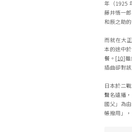
年（192
藤井悟一郎
和辰之助的
而就在大正
本的途中於
餐。[
10
]
插曲卻對該
日本於二戰
聲名遠播，
國父」為由
帳撥用」，