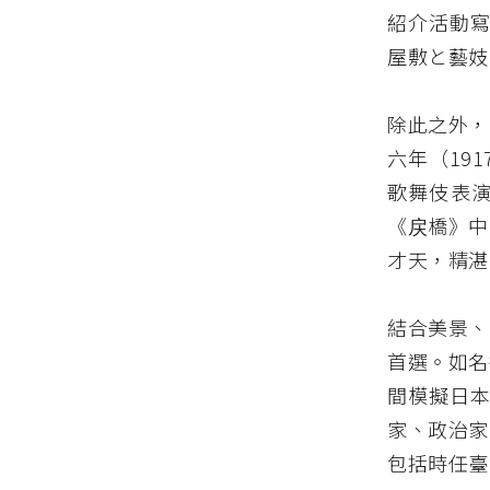
紹介活動寫
屋敷と藝妓
除此之外，
六年（19
歌舞伎表
《戻橋》中
才天，精湛
結合美景、
首選。如名
間模擬日本
家、政治家
包括時任臺