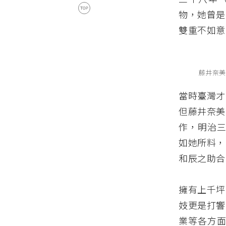
物，她曾是
雙重不如意
藤井奈美
當時臺灣才
但藤井奈美
作，明治三
如她所料，
和辰之助合
擁有上千坪
妓更是打響
業等各方面