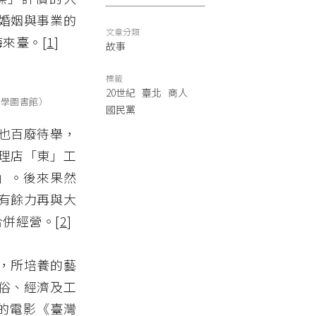
婚姻與事業的
文章分類
來臺。[
1
]
故事
標籤
20世紀
臺北
商人
大學圖書館）
國民黨
也百廢待舉，
理店「東」工
妻」。後來果然
有餘力再與大
併經營。[
2
]
，所培養的藝
俗、經濟及工
映的電影《臺灣