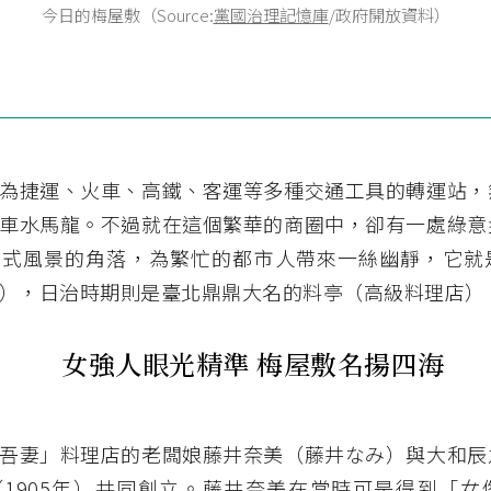
今日的梅屋敷（Source:
黨國治理記憶庫
/政府開放資料）
為捷運、火車、高鐵、客運等多種交通工具的轉運站，
車水馬龍。不過就在這個繁華的商圈中，卻有一處綠意
日式風景的角落，為繁忙的都市人帶來一絲幽靜，它就
），日治時期則是臺北鼎鼎大名的料亭（高級料理店）
女強人眼光精準 梅屋敷名揚四海
吾妻」料理店的老闆娘藤井奈美（藤井なみ）與大和辰
1905年）共同創立。藤井奈美在當時可是得到「女