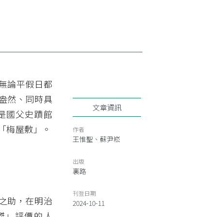
無論平假日都
盎然、同時具
文章資訊
是國父史蹟館
「梅屋敷」。
作者
王惟聖、蘇尹崧
出版
裏路
刊登日期
之助，在明治
2024-10-11
傑」評價的人