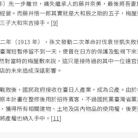
5 年）先一步離世，痛失繼承人的藤井奈美，最後將吾
經營。而藤井悟一郎其實就是大和辰之助的五子，梅屋
三子大和宗吉接手。[
9
]
二年（1913 年），孫文發動二次革命討伐袁世凱失
臺灣短暫停留不到一天，便曾在日方的保護及監視下來
雖然對當時的梅屋敷來說，這只是接待過的其中一位達官
店的未來造成深遠影響。
戰敗後，國民政府接收在臺日人產業，成為公產。由於
原本計畫在整修後用於招待賓客，不過國民黨臺灣省黨
，獲得所有相關建物、土地及店內物品的使用權，後更
將產權也納入手中。[
11
]