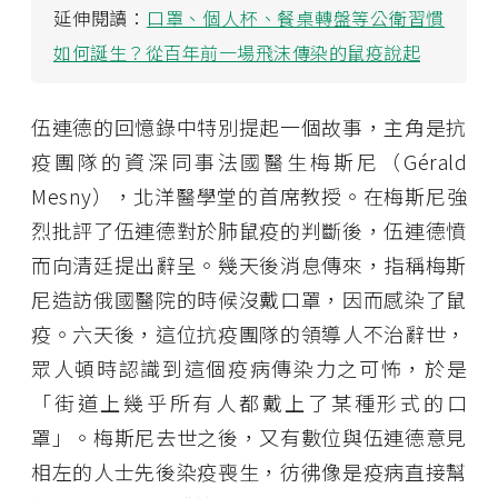
延伸閱讀：
口罩、個人杯、餐桌轉盤等公衛習慣
如何誕生？從百年前一場飛沫傳染的鼠疫說起
伍連德的回憶錄中特別提起一個故事，主角是抗
疫團隊的資深同事法國醫生梅斯尼（Gérald
Mesny），北洋醫學堂的首席教授。在梅斯尼強
烈批評了伍連德對於肺鼠疫的判斷後，伍連德憤
而向清廷提出辭呈。幾天後消息傳來，指稱梅斯
尼造訪俄國醫院的時候沒戴口罩，因而感染了鼠
疫。六天後，這位抗疫團隊的領導人不治辭世，
眾人頓時認識到這個疫病傳染力之可怖，於是
「街道上幾乎所有人都戴上了某種形式的口
罩」。梅斯尼去世之後，又有數位與伍連德意見
相左的人士先後染疫喪生，彷彿像是疫病直接幫