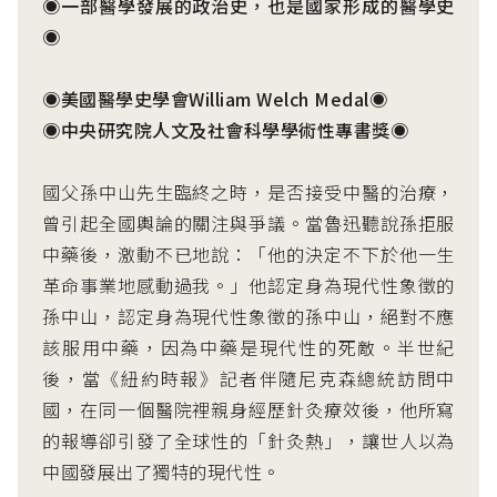
◉一部醫學發展的政治史，也是國家形成的醫學史
◉
◉美國醫學史學會William Welch Medal◉
◉中央研究院人文及社會科學學術性專書獎◉
國父孫中山先生臨終之時，是否接受中醫的治療，
曾引起全國輿論的關注與爭議。當魯迅聽說孫拒服
中藥後，激動不已地說：「他的決定不下於他一生
革命事業地感動過我。」他認定身為現代性象徵的
孫中山，認定身為現代性象徵的孫中山，絕對不應
該服用中藥，因為中藥是現代性的死敵。半世紀
後，當《紐約時報》記者伴隨尼克森總統訪問中
國，在同一個醫院裡親身經歷針灸療效後，他所寫
的報導卻引發了全球性的「針灸熱」，讓世人以為
中國發展出了獨特的現代性。