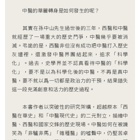
中醫的華麗轉身是如何發生的呢？
其實在孫中山先生過世後的三年，西醫和中醫
就經歷了一場重大的歷史鬥爭，中醫幾乎要被消
滅。弔詭的是，西醫非但沒有成功把中醫打入歷史
灰燼裡，還激發中醫界團結起來，追求「科學
化」。過去，史學界並不認真看待中醫的「科學
化」，要不是以為科學化後的中醫，不再是真中
醫，要不就以爲一切都是政治力的干預，結果錯失
這一段充滿創意和活力的歷史過程。
本書作者以突破性的研究架構，超越原本「西
醫在華史」和「中醫現代史」的二元對立，描繪中
醫、西醫和國家交鋒的歷史現場。中醫如何在被譏
笑為「非驢非馬」「雜種醫」的噓聲中，仍堅苦卓