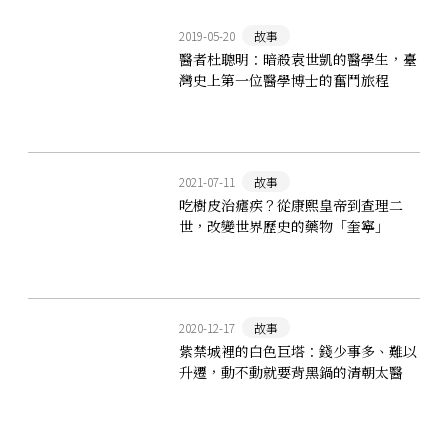
2019-05-20
故事
醫者杜聰明：暗殺袁世凱的醫學生，臺
灣史上第一位醫學博士的奮鬥旅程
2021-07-11
故事
吃樹皮治瘧疾？從康熙皇帝到查理二
世，改變世界歷史的藥物「奎寧」
2020-12-17
故事
紫禁城裡的白色巨塔：錢少事多、難以
升遷，動不動就要背黑鍋的清朝太醫