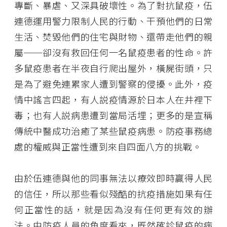
專斷、暴虐、又深具破壞性。為了對抗鼠疫，伍
連德運用警力限制人民的行動、干預他們的日常
生活、焚毀他們的住宅與財物、還帶走他們的親
屬──卻沒有救回任何一名鼠疫患者的性命。許
多鼠疫患者在半夜自行爬出屋外，橫屍街頭，只
是為了避免連累家人遭到警察的侵擾。此外，疫
情中謠言四起，有人説疫情源於日本人在井裡下
毒；也有人説病患遭到當局活埋；更多的是宣稱
傳統中醫成功治癒了某些鼠疫病患。防疫事務總
處的權威與正當性遭到來自四面八方的挑戰。
由於伍連德與他的同事無法以療效即時贏得人民
的信任，所以那些看似殘酷的抗疫措施如果有任
何正當性的話，就是因為沒有任何更有效的辦
法。由防疫人員的角度看來，既然確診鼠疫的病