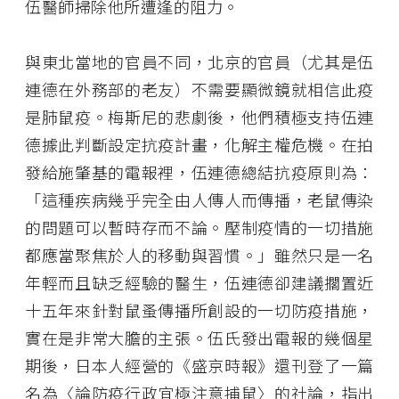
伍醫師掃除他所遭逢的阻力。
與東北當地的官員不同，北京的官員（尤其是伍
連德在外務部的老友）不需要顯微鏡就相信此疫
是肺鼠疫。梅斯尼的悲劇後，他們積極支持伍連
德據此判斷設定抗疫計畫，化解主權危機。在拍
發給施肇基的電報裡，伍連德總結抗疫原則為：
「這種疾病幾乎完全由人傳人而傳播，老鼠傳染
的問題可以暫時存而不論。壓制疫情的一切措施
都應當聚焦於人的移動與習慣。」雖然只是一名
年輕而且缺乏經驗的醫生，伍連德卻建議擱置近
十五年來針對鼠蚤傳播所創設的一切防疫措施，
實在是非常大膽的主張。伍氏發出電報的幾個星
期後，日本人經營的《盛京時報》還刊登了一篇
名為〈論防疫行政宜極注意捕鼠〉的社論，指出