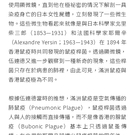
使用顯微鏡，直到他在極祕密的情況下解剖一具
染疫身亡的日本女性屍體，立刻發現了一些微生
物。這些微生物看起來就像是與日本科學家北里
柴三郎（1853—1931）和法國科學家耶爾辛
（Alexandre Yersin；1963—1943）在 1894 年
香港鼠疫時共同發現的鼠疫桿菌。透過顯微鏡，
伍連德又進一步觀察到一種新奇的現象，這些桿
菌只存在於病患的肺裡，由此可見，滿洲鼠疫與
香港鼠疫極為不同。
根據伍連德當時的推想，滿洲鼠疫是空氣傳播的
肺鼠疫（Pneumonic Plague），鼠疫桿菌透過
人與人的接觸而直接傳播，而不是像香港的腺鼠
疫（Bubonic Plague）基本上只透過鼠蚤傳