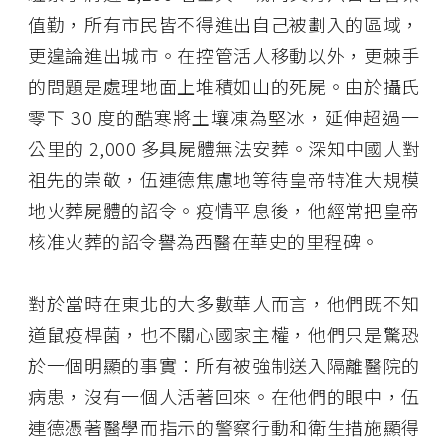
值勤，所有市民皆不得進出自己被劃入的區域，
更遑論進出城市。在控管活人移動以外，更棘手
的問題是處理地面上堆積如山的死屍。由於攝氏
零下 30 度的酷寒將土壤凍為堅冰，延伸超過一
公里的 2,000 多具屍體無法安葬。深知中國人對
祖先的崇敬，伍連德焦慮地等待皇帝特准大規模
地火葬屍體的詔令。疫情平息後，他經常把皇帝
核准火葬的詔令譽為西醫在華史的里程碑。
對於當時在東北的大多數華人而言，他們既不知
道鼠疫桿菌，也不關心國家主權，他們只是驚恐
於一個明顯的事實：所有被強制送入隔離醫院的
病患，沒有一個人活著回來。在他們的眼中，伍
連德憑著醫學而指示的警察行動和衛生措施顯得