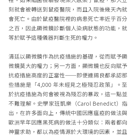
刻就會被轉送到鼠疫醫院，而且入院後幾天內就
會死亡。由於鼠疫醫院裡的病患死亡率近乎百分
之百，因此顯微鏡診斷個人染病狀態的功能，就
等於賦予這種儀器判斷生死的權力。
清廷以顯微鏡作為抗疫措施的基礎，從而賦予顯
微鏡莫大的權力；另一方面，顯微鏡也反向賦予
抗疫措施高度的正當性──即便連錫良都承認那
些措施是「4,000 年未經見之極殘忍政策」。至
於抗疫措施為何會被視為殘忍的暴政，這一點並
不難理解。史學家班凱樂（Carol Benedict）指
出，在許多面向上，傳統中國因應瘟疫的做法與
歐洲早年因應黑死病的做法十分類似：兩者都向
神靈求助，都以為疫情源於大環境的因素，並且