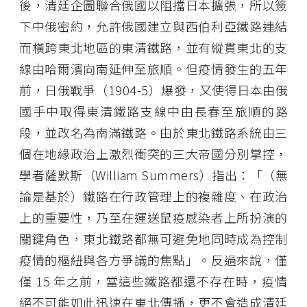
後，清廷企圖聯合俄國以阻擋日本擴張，所以簽
下中俄密約，允許俄國建立與西伯利亞鐵路連結
而橫跨東北地區的東清鐵路，並有縱貫東北的支
線由哈爾濱向南延伸至旅順。但疫情發生的五年
前，日俄戰爭（1904-5）爆發，又使得日本由俄
國手中取得東清鐵路支線中由長春至旅順的路
段，並改名為南滿鐵路。由於東北鐵路系統由三
個在地緣政治上激烈衝突的三大帝國分別掌控，
學者薩默斯（William Summers）指出：「（無
論是基於）鐵路在行政管理上的複雜度、在政治
上的重要性，乃至在運送鼠疫感染者上所扮演的
關鍵角色，東北鐵路都無可避免地同時成為控制
疫情的樞紐與各方爭議的焦點」。反過來說，僅
僅 15 年之前，當這些鐵路都還不存在時，疫情
絕不可能如此迅速在東北傳播，更不會造成清廷