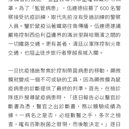
罩。為了「監管病患」，伍連德招募了 600 名警
察接受抗疫訓練，取代先前沒有受過訓練的警察
人員。鑒於鼠疫沿著鐵路往南傳播，伍連德建議
嚴格控制西伯利亞邊界的滿洲里與哈爾濱之間的
一切鐵路交通。更有甚者，清廷以軍隊控制火車
交通，也阻止徒步旅行者穿越長城入關。
一旦抗疫措施聚焦於控制帶菌病患的移動，顯微
鏡就變成一個不可或缺的工具，因為顯微鏡為鼠
疫病患的診斷提供了最終的判準。首先，在檢診
隊逐戶搜尋鼠疫病患時，「逐日報告必以醫官診
斷書為憑，醫官之出診斷書，務以鏡驗成績為
據。一病名之是否，必經數醫之手，多次之檢
查，確有百斯脫菌之發現，而後敢決定。」逐日