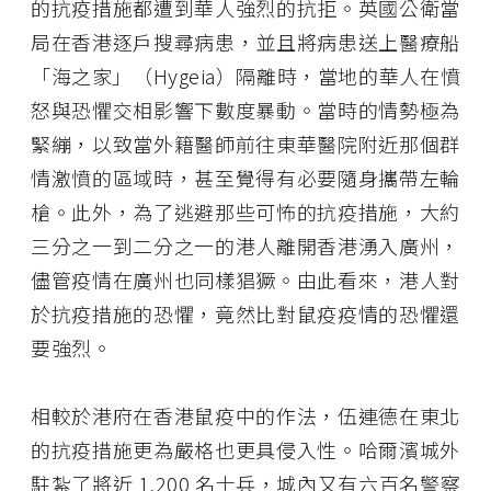
的抗疫措施都遭到華人強烈的抗拒。英國公衛當
局在香港逐戶搜尋病患，並且將病患送上醫療船
「海之家」（Hygeia）隔離時，當地的華人在憤
怒與恐懼交相影響下數度暴動。當時的情勢極為
緊繃，以致當外籍醫師前往東華醫院附近那個群
情激憤的區域時，甚至覺得有必要隨身攜帶左輪
槍。此外，為了逃避那些可怖的抗疫措施，大約
三分之一到二分之一的港人離開香港湧入廣州，
儘管疫情在廣州也同樣猖獗。由此看來，港人對
於抗疫措施的恐懼，竟然比對鼠疫疫情的恐懼還
要強烈。
相較於港府在香港鼠疫中的作法，伍連德在東北
的抗疫措施更為嚴格也更具侵入性。哈爾濱城外
駐紮了將近 1,200 名士兵，城內又有六百名警察