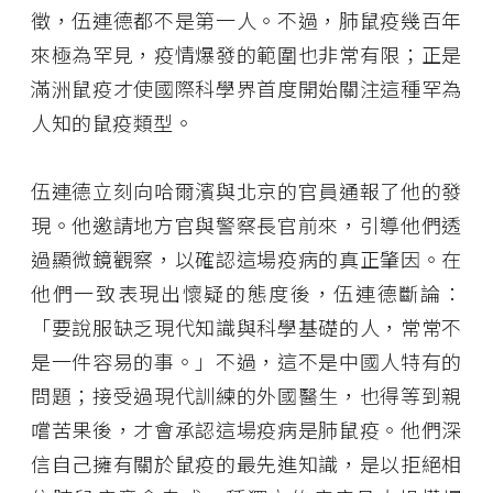
徵，伍連德都不是第一人。不過，肺鼠疫幾百年
來極為罕見，疫情爆發的範圍也非常有限；正是
滿洲鼠疫才使國際科學界首度開始關注這種罕為
人知的鼠疫類型。
伍連德立刻向哈爾濱與北京的官員通報了他的發
現。他邀請地方官與警察長官前來，引導他們透
過顯微鏡觀察，以確認這場疫病的真正肇因。在
他們一致表現出懷疑的態度後，伍連德斷論：
「要說服缺乏現代知識與科學基礎的人，常常不
是一件容易的事。」不過，這不是中國人特有的
問題；接受過現代訓練的外國醫生，也得等到親
嚐苦果後，才會承認這場疫病是肺鼠疫。他們深
信自己擁有關於鼠疫的最先進知識，是以拒絕相