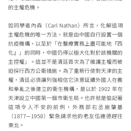
的主權危機。
如同學者內森（Carl Nathan）所言，化解這項
主權危機的唯一方法，就是由中國自行設置一個
抗疫機構，以至於「在醫療實務上盡可能地『西
化』」的同時，中國仍得以極大化對於該機關的
主控權」。這並不是清廷首次為了維護主權而被
迫採行西方公衛措施。為了重新行使對天津的主
權，清廷必須讓列強相信它決意延續外國人在義
和拳亂之後建立的衛生機構，是以於 1902 年在
天津設立中國第一個市衛生局。也許就是惦記著
這項令人不安的前例，外務部右丞施肇基
（1877—1958）緊急請求他的老友伍連德趕往
東北。