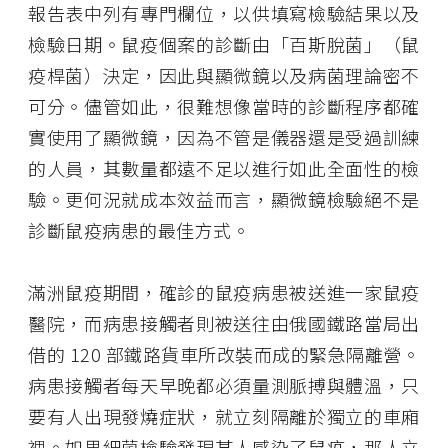
報告表中列有專門欄位，以供填寫檢驗結果以及
檢驗日期。鼠疫個案的診斷由「百斯脫菌」（鼠
疫桿菌）決定，因此與顯微鏡以及病菌理論密不
可分。儘管如此，很難想像當時的診斷程序都確
實使用了顯微鏡，因為不管是儀器還是受過訓練
的人員，其數量都遠不足以進行如此全面性的檢
驗。更何況就成本效益而言，顯微鏡檢驗絕不是
診斷鼠疫病患的最佳方式。
滿洲鼠疫期間，確診的鼠疫病患被送進一家鼠疫
醫院，而病患接觸者則被送往由俄國鐵路當局出
借的 120 部鐵路貨車所改裝而成的緊急隔離營。
病患接觸者每天早晚都必須量測脈搏與體溫，只
要有人出現發燒症狀，就立刻隔離於獨立的車廂
裡。如果細菌檢驗發現某人感染了鼠疫，那人立