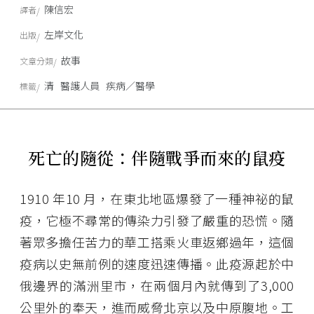
陳信宏
譯者
左岸文化
出版
故事
文章分類
清
醫護人員
疾病／醫學
標籤
死亡的隨從：伴隨戰爭而來的鼠疫
1910 年10 月，在東北地區爆發了一種神祕的鼠
疫，它極不尋常的傳染力引發了嚴重的恐慌。隨
著眾多擔任苦力的華工搭乘火車返鄉過年，這個
疫病以史無前例的速度迅速傳播。此疫源起於中
俄邊界的滿洲里市，在兩個月內就傳到了3,000
公里外的奉天，進而威脅北京以及中原腹地。工