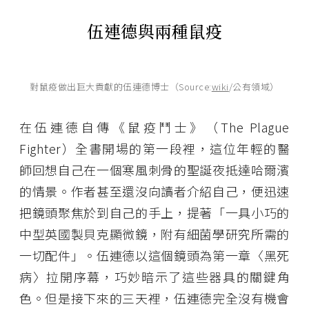
伍連德與兩種鼠疫
對鼠疫做出巨大貢獻的伍連德博士（Source:
wiki
/公有領域）
在伍連德自傳《鼠疫鬥士》（The Plague
Fighter）全書開場的第一段裡，這位年輕的醫
師回想自己在一個寒風刺骨的聖誕夜抵達哈爾濱
的情景。作者甚至還沒向讀者介紹自己，便迅速
把鏡頭聚焦於到自己的手上，提著「一具小巧的
中型英國製貝克顯微鏡，附有細菌學研究所需的
一切配件」。伍連德以這個鏡頭為第一章〈黑死
病〉拉開序幕，巧妙暗示了這些器具的關鍵角
色。但是接下來的三天裡，伍連德完全沒有機會