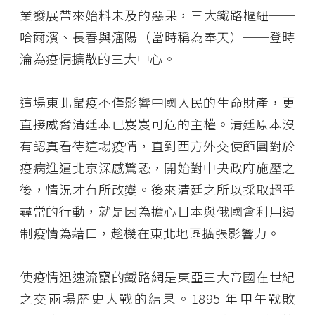
業發展帶來始料未及的惡果，三大鐵路樞紐──
哈爾濱、長春與瀋陽（當時稱為奉天）──登時
淪為疫情擴散的三大中心。
這場東北鼠疫不僅影響中國人民的生命財產，更
直接威脅清廷本已岌岌可危的主權。清廷原本沒
有認真看待這場疫情，直到西方外交使節團對於
疫病進逼北京深感驚恐，開始對中央政府施壓之
後，情況才有所改變。後來清廷之所以採取超乎
尋常的行動，就是因為擔心日本與俄國會利用遏
制疫情為藉口，趁機在東北地區擴張影響力。
使疫情迅速流竄的鐵路網是東亞三大帝國在世紀
之交兩場歷史大戰的結果。1895 年甲午戰敗