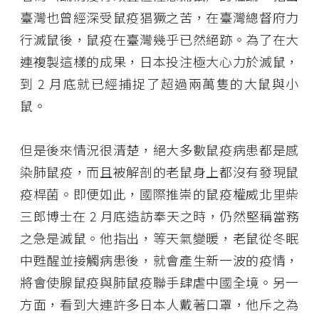
臺灣也曾經深受鼠疫猖獗之苦，在臺灣總督府力
行滅鼠後，鼠疫在臺灣幾乎已然絕跡。為了在大
連複製這樣的成果，日本投注極大心力於滅鼠，
到 2 月底就已經捕捉了超過兩萬隻的大鼠與小
鼠。
但是後來情況很清楚，絕大多數鼠疫病患都是感
染肺鼠疫，而且被解剖的老鼠身上都沒有發現鼠
疫桿菌。即便如此，國際推崇的鼠疫權威北里柴
三郎博士在 2 月底造訪奉天之時，仍然堅稱當務
之急是滅鼠。他指出，等天氣變暖，老鼠從冬眠
中甦醒並接觸病患後，就會產生新一波的疫情，
將會使腺鼠疫與肺鼠疫聯手肆虐中國全境。另一
方面，看到大連許多日本人戴著口罩，他斥之為