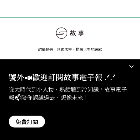
認識過去，想像未來
，
描繪世界的輪廓
號外📣歡迎訂閱故事電子報 .ᐟ‪‪.ᐟ
關於我們
訂閱
頻道
從大時代到小人物、熱話題到冷知識，故事電子
認識故事
會員專區
有故事要說
報📬陪你認識過去、想像未來！
Podcast
商業合作
會員客服
故事
成為作者
免費訂閱
說書
加入團隊
副刊