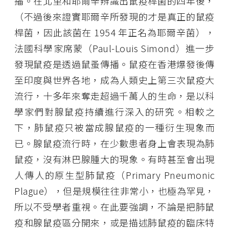
播。在北里和耶爾辛辨識出鼠疫桿菌的四年後，
（不過後來證實耶爾辛所發現的才是真正的鼠疫
桿菌，因此該菌在 1954 年正名為耶爾辛菌），
法國科學家席蒙（Paul-Louis Simond）進一步
發現鼠疫是透過鼠蚤傳播。鼠疫在香港爆發後傳
至印度與世界各地，成為人類史上第三次鼠疫大
流行，十多年來奪走超過千萬人的生命，是以科
學家們對腺鼠疫持續進行深入的研究。相較之
下，肺鼠疫只被當成腺鼠疫的一種衍生現象而
已。腺鼠疫流行時，在少數患者身上會表現為肺
鼠疫，沒有淋巴腺腫大的現象。有時甚至會出現
人傳人的原生型肺鼠疫（Primary Pneumonic
Plague），但是規模往往非常小，也極為罕見，
所以不受學者重視。在此要強調，不論是把肺鼠
疫和腺鼠疫區分開來，或是描述肺鼠疫的臨床特