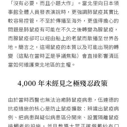
「沒有必要，而且小題大作」。當北里向日本領
事館全體人員發表演說時，更強調肺鼠疫其實比
較容易控管，不至於傳播至海外，更值得擔心的
問題是肺鼠疫有可能在不久之後轉變為腺鼠疫，
而腺鼠疫卻可以經由船上的老鼠而散播至世界各
地。簡言之，這場鼠疫的本質以及可能出現的轉
變（這點在當時正是爭議焦點）會直接影響清廷
當如何維護東北地區的主權。
4,000 年未經見之極殘忍政策
由於當時西醫也無法治癒肺鼠疫病患，伍連德的
抗疫措施的核心是防止鼠疫擴散：辨識出鼠疫病
例、把病患與疑似病患區分開來、設置隔離鼠疫
接觸者的設施，並且教導大眾正確佩戴紗布口