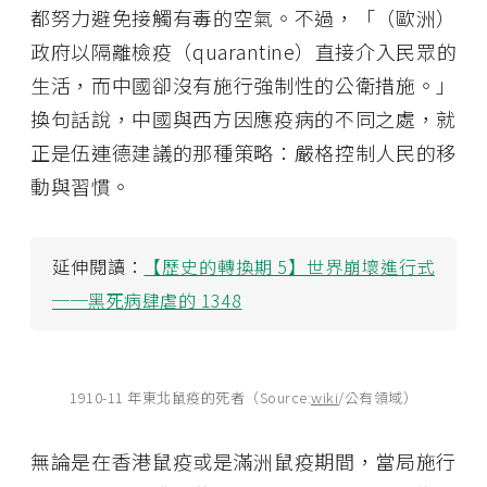
都努力避免接觸有毒的空氣。不過，「（歐洲）
政府以隔離檢疫（quarantine）直接介入民眾的
生活，而中國卻沒有施行強制性的公衛措施。」
換句話說，中國與西方因應疫病的不同之處，就
正是伍連德建議的那種策略：嚴格控制人民的移
動與習慣。
延伸閱讀：
【歷史的轉換期 5】世界崩壞進行式
──黑死病肆虐的 1348
1910-11 年東北鼠疫的死者（Source:
wiki
/公有領域）
無論是在香港鼠疫或是滿洲鼠疫期間，當局施行