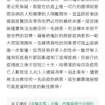
患必死無疑，那麼在抗疫上唯一可行的選項就是
把染病的人和健康的人隔離開來，並且把前者送
進鼠疫醫院去等待他們必然的最終命運。這些措
施確實無法治癒任何一名病患，但治療本來就不
是他們的目標。藉著把確診的肺鼠疫病患和一般
大眾區隔開來，伍連德與他的同事便可阻止疫病
進一步散播，從而拯救許多人的性命。雖然無人
確知到底是什麼因素遏制了這場疫病，但施行抗
疫措施之後才短短三十天，哈爾濱的每月染疫死
亡人數就從 3,413 人遽減為零。由此看來，儘管
無法治癒任何一名染疫的病患，這些嚴厲措施極
可能是當時抗疫的最佳選項。
本文摘自《
非驢非馬：中醫、西醫與現代中國的