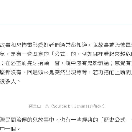
故事和恐怖電影愛好者們通常都知道，鬼故事或恐怖電
氛，是有一套既定的「公式」的，例如哪裡看起來越危
；在浴室刷完牙抬頭一瞥，鏡中忽有鬼影飄過；感覺有
麼都沒有，回過頭來鬼突然出現等等，若再搭配上瞬間
很多人。
阿里山一景（Source:
billlushana1@flickr
）
灣民間流傳的鬼故事中，也有一些經典的「歷史公式」
中一個。