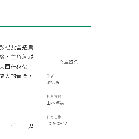
影裡要營造驚
險，主角就越
文章資訊
東西在身後，
放大的音樂，
作者
張家綸
刊登專欄
山林碎語
刊登日期
2019-02-12
──阿里山鬼