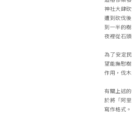
神社大肆砍
遭到砍伐後
到一半的樹
夜裡從石頭
為了安定民
望能撫慰樹
作用，伐木
有關上述的
於將「阿里
寫作格式。