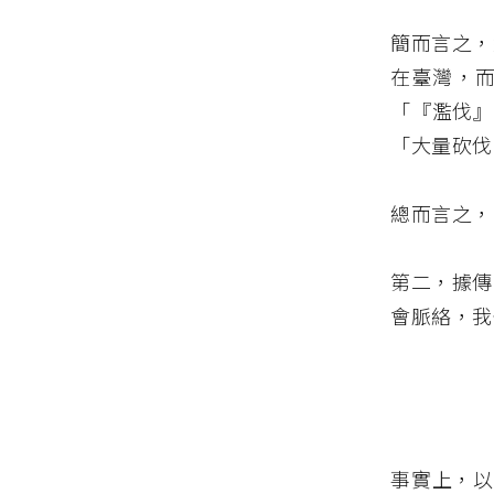
簡而言之，
在臺灣，
「『濫伐』
「大量砍伐
總而言之，
第二，據傳
會脈絡，我
事實上，以