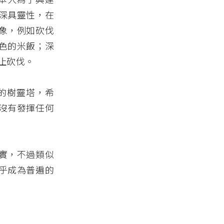
深具靈性，在
象，例如砍伐
色的米飯；深
止砍伐。
大的樹靈塔，希
沒有發揮任何
實，不過類似
乎成為普遍的