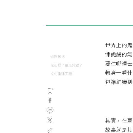
世界上的鬼
悚詭譎的氣
迷霧驚魂
要往哪裡去
是恐懼？還是誇耀？
轉身一看什
文化重建工程
包準能嚇到
其實，在臺
故事就是其