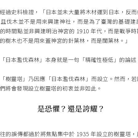
經過史料檢證，「日本並未大量將木材運到日本，反而
而且伐木並不是用來興建神社，而是為了臺灣的基礎建
的時間點並非興建明治神宮的 1910 年代，而是戰爭
的樹木也不是用來蓋神宮的針葉林，而是闊葉林。」
「日本濫伐森林」本身就是一句「精確性極低」的論述
「樹靈塔」乃因應「日本濫伐森林」而設立。然而，若
們將會發現設立樹靈塔的初衷並非如此。
是恐懼？還是誇耀？
往的誤傳都過於將焦點集中於 1935 年設立的樹靈塔