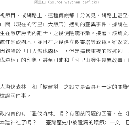
阿里山（Source: waychen_c@flickr)
視節目、或網路上，這種傳說都十分常見，網路上甚至
山閣（現在的阿里山大飯店）遇到的靈異事件，據說在
生在飯店房間內離世，之後便陰魂不散。接著，該篇文
瘋狂濫砍樹木，並且在之後建立樹靈塔等敘述。雖然文
因歸諸於「日人濫伐森林」，但是這樣重複的敘述卻一
伐森林」的印象，甚至可能和「阿里山發生靈異故事」
人濫伐森林」和「樹靈塔」之設立是否具有一定的關聯
檢證兩件事。
政府真的有「濫伐森林」嗎？有關該問題的回答，在〈
本建神社了嗎？——臺灣歷史中被遺漏的環節
〉一文中