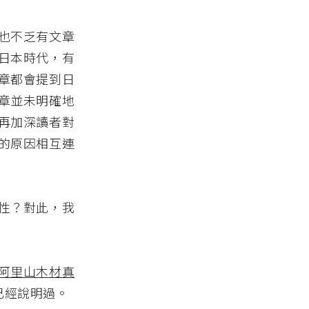
也不乏有文章
日本時代，有
章都會提到日
章並未明確地
再加深讀者對
的原因相互連
性？對此，我
阿里山木材真
已經說明過。