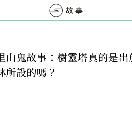
里山鬼故事：樹靈塔真的是出
林所設的嗎？