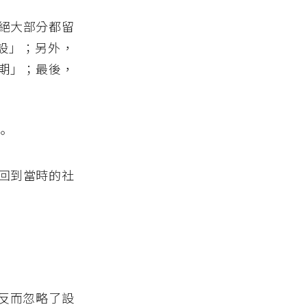
絕大部分都留
設」；另外，
時期」；最後，
。
回到當時的社
，反而忽略了設