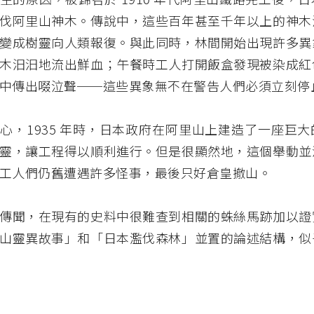
伐阿里山神木。傳說中，這些百年甚至千年以上的神木
變成樹靈向人類報復。與此同時，林間開始出現許多異
木汩汩地流出鮮血；午餐時工人打開飯盒發現被染成紅
中傳出啜泣聲──這些異象無不在警告人們必須立刻停
心，1935 年時，日本政府在阿里山上建造了一座巨
靈，讓工程得以順利進行。但是很顯然地，這個舉動並
工人們仍舊遭遇許多怪事，最後只好倉皇撤山。
傳聞，在現有的史料中很難查到相關的蛛絲馬跡加以證
山靈異故事」和「日本濫伐森林」並置的論述結構，似