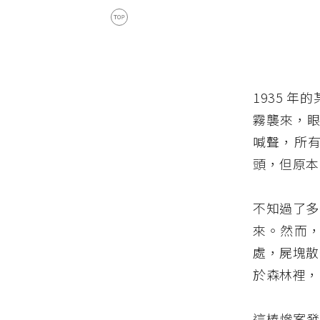
1935 
霧襲來，眼
喊聲，所
頭，但原本
不知過了多
來。然而
處，屍塊散
於森林裡，
這樁慘案發