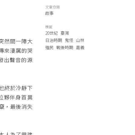
文章分類
故事
標籤
20世紀
臺灣
，突然間一陣大
日治時期
鬼怪
山林
殖民
戰後時期
嘉義
傳來淒厲的哭
發出聲音的源
也終於冷靜下
位夥伴身首異
竄，最後消失
日本人為了興建