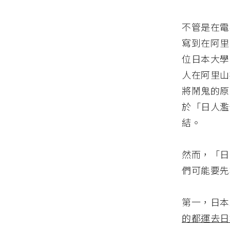
不管是在電
寫到在阿里
位日本大學
人在阿里山
將鬧鬼的原
於「日人濫
結。
然而，「日
們可能要先
第一，日本
的都運去日