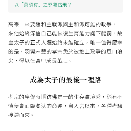
以「莫須有」之罪殺岳飛？
高宗一來要緩和主戰派與主和派可能的政爭，二
來他始終深信自己能恢復生育能力誕下龍嗣，故
皇太子的正式人選始終未能確立，唯一值得慶幸
的是，羽翼未豐的孝宗免於被推上政爭的風口浪
尖，得以在宮中成長茁壯。
成為太子的最後一哩路
孝宗的皇儲時期彷彿是一齣生存實境秀，稍有不
慎便會面臨淘汰的命運，自入宮以來，各種考驗
接踵而來。