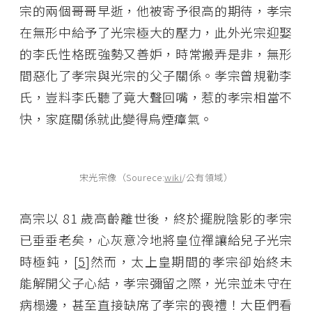
宗的兩個哥哥早逝，他被寄予很高的期待，孝宗
在無形中給予了光宗極大的壓力，此外光宗迎娶
的李氏性格既強勢又善妒，時常搬弄是非，無形
間惡化了孝宗與光宗的父子關係。孝宗曾規勸李
氏，豈料李氏聽了竟大聲回嘴，惹的孝宗相當不
快，家庭關係就此變得烏煙瘴氣。
宋光宗像（Sourece:
wiki
/公有領域）
高宗以 81 歲高齡離世後，終於擺脫陰影的孝宗
已垂垂老矣，心灰意冷地將皇位禪讓給兒子光宗
時極鈍，[
5
]然而，太上皇期間的孝宗卻始終未
能解開父子心結，孝宗彌留之際，光宗並未守在
病榻邊，甚至直接缺席了孝宗的喪禮！大臣們看