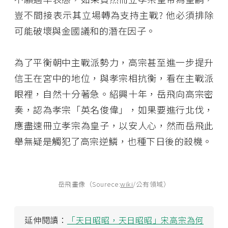
豈不間接表示其立場轉為支持主戰? 他必須排除
可能破壞與金國議和的潛在因子。
為了平衡朝中主戰派勢力，高宗甚至進一步提升
信王在宮中的地位，與孝宗相抗衡，看在主戰派
眼裡，自然十分著急。紹興十年，岳飛向高宗密
奏，認為孝宗「英名俊偉」，如果要進行北伐，
應盡速冊立孝宗為皇子，以安人心，然而岳飛此
舉無疑是觸犯了高宗逆鱗，也種下日後的殺機。
岳飛畫像（Sourece:
wiki
/公有領域）
延伸閱讀：
「天日昭昭，天日昭昭」宋高宗為何