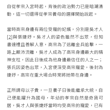
自從孝宗入宮時起，背後的政治勢力已是暗潮湧
動，這一切還得從孝宗養母的選擇開始說起。
當時高宗身邊有兩位受寵的妃嬪，分別是吳才人
[
2
]與張婕妤。吳才人的姿色雖然不出眾，但知
書達禮且善解人意，高宗為了逃離金兵追擊，一
路上顛沛流離，吳才人成為了高宗身邊最大的精
神支柱，因此日後成為他身邊最信任的人之一；
張氏因姿色出眾，入宮便深受高宗寵愛，後封為
婕妤，高宗在重大場合時常將她帶在身邊。
正所謂母以子貴，一旦養子日後能繼承大統，自
己便能躍升為國母，年幼的孝宗自然是奇貨可
居，吳才人與張婕妤當時均受高宗的寵愛，已有