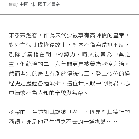
中國
宋
國王／皇帝
標籤
宋孝宗趙眘，作為宋代少數享有高評價的皇帝，
對外主張北伐恢復故土，對內不僅為岳飛平反，
剷除了秦檜在朝中的勢力，時人視其為中興之
主，他統治的二十六年間更是被譽為乾淳之治。
然而孝宗的身世有別於傳統帝王，登上帝位的過
程更是歷經各種波折，這位世人眼中的明君，心
中滿懷不為人知的辛酸與無奈。
孝宗的一生誠如其諡號「孝」，既是對其德行的
稱讚，亦是他畢生揮之不去的一道枷鎖……