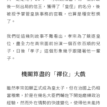
後一刻出局的信王，獲得了「皇侄」的名分，後
被授予掌管皇族事務的官職，也算是種安慰獎
了。
我們從這幾則故事不難看出，孝宗為了競逐皇
位，盡全力在高宗面前扮演一個百依百順的兒
子，日後「孝子」這個形象幾乎跟隨著他一輩
子。
機關算盡的「禪位」大戲
雖然孝宗如願正式成為皇太子，但在治國上仍相
當稚嫩，於是在幾名大臣們輔佐下開始磨練政治
經驗，然而外在情勢的快速變化，使得他未能持