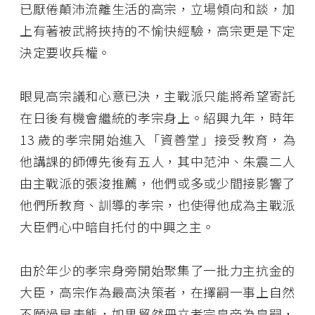
已厭倦顛沛流離生活的高宗，立場傾向和談，加
上有著被武將挾持的不愉快經驗，高宗更是下定
決定要收兵權。
眼見高宗議和心意已決，主戰派只能將希望寄託
在日後有機會繼統的孝宗身上。紹興九年，時年
13 歲的孝宗開始進入「資善堂」接受教育，為
他講課的師傅先後有五人，其中范沖、朱震二人
由主戰派的張浚推薦，他們或多或少間接影響了
他們所教育、訓導的孝宗，也使得他成為主戰派
大臣們心中暗自托付的中興之主。
由於年少的孝宗身旁開始聚集了一批力主抗金的
大臣，高宗作為最高決策者，在擇嗣一事上自然
不願過早表態，如果貿然冊立孝宗皇帝為皇嗣，