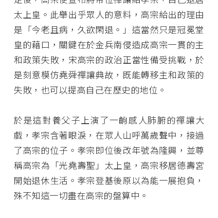
太上皇。此舉出乎眾人的意料，高宗給出的理由
是「今老且病，久欲閑退。」這當然只是冠冕堂
皇的藉口，關鍵在於金兵南侵造成高宗一貫的主
和政策失敗，宋高宗的政治正當性備受挑戰，於
是刻意模仿堯舜禪讓典故，既能轉移主和政策的
失敗，也可以提高自己在歷史的地位。
於是這對養父子上演了一齣感人肺腑的禪讓大
戲，孝宗含著眼淚，在眾人山呼萬歲聲中，接過
了高宗的位子。孝宗即位後改年號為隆興，並尊
稱高宗為「光堯壽聖」太上皇，高宗移居德壽宮
開始退休生活。孝宗登基後原以為能一展抱負，
殊不知這一切盡在高宗的盤算中。