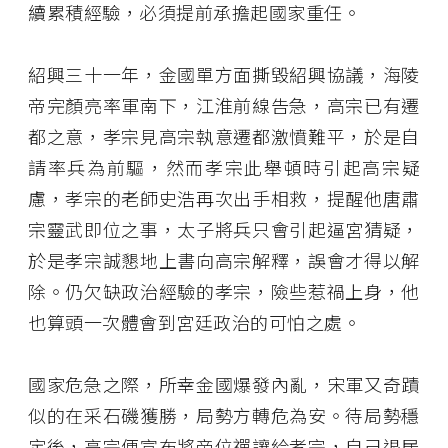
續累積經驗，必須提前承擔起國家重任。
紹興三十一年，金國單方面撕毀紹興協議，海陵
帝完顏亮率軍南下，江淮前線告急，高宗已有遷
都之意，孝宗見高宗執意遷都激憤難平，於是自
請率兵為前驅，然而孝宗此舉頓時引起高宗疑
慮，孝宗的老師史浩再次出手相救，提醒他唐肅
宗靈武即位之事，太子將兵只會引起逼宮猜疑，
於是孝宗誠懇地上書向高宗解釋，誤會才得以解
除。仍欠缺政治經驗的孝宗，險些惹禍上身，他
也算頭一次體會到宮廷政治的可怕之處。
國家危急之際，所幸金國爆發內亂，宋軍又奇蹟
似的在采石磯獲勝，局勢方轉危為安。待局勢穩
定後，高宗便宣布將帝位禪讓給孝宗，自己退居