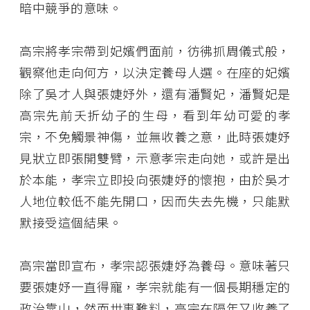
暗中競爭的意味。
高宗將孝宗帶到妃嬪們面前，彷彿抓周儀式般，
觀察他走向何方，以決定養母人選。在座的妃嬪
除了吳才人與張婕妤外，還有潘賢妃，潘賢妃是
高宗先前夭折幼子的生母，看到年幼可愛的孝
宗，不免觸景神傷，並無收養之意，此時張婕妤
見狀立即張開雙臂，示意孝宗走向她，或許是出
於本能，孝宗立即投向張婕妤的懷抱，由於吳才
人地位較低不能先開口，因而失去先機，只能默
默接受這個結果。
高宗當即宣布，孝宗認張婕妤為養母。意味著只
要張婕妤一直得寵，孝宗就能有一個長期穩定的
政治靠山，然而世事難料，高宗在隔年又收養了