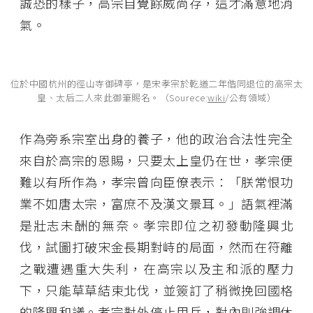
誠恐的樣子，高宗自覺餘威尚存，這才滿意地消
氣。
位於中國杭州的徑山寺御碑亭，是宋孝宗於乾道二年偕同退位的高宗太
皇、太后二人來此御筆賜名。（Sourece:
wiki
/公有領域）
作為旁系宗室出身的養子，他的政治合法性完全
來自於高宗的恩賜，只要太上皇仍在世，孝宗便
難以有所作為，孝宗曾向臣僚表示：「朕常恨功
業不如唐太宗，富庶不及漢文景耳。」語氣裡滿
是壯志未酬的無奈。孝宗即位之初發動隆興北
伐，試圖打破宋金長期對峙的局面，然而在符離
之戰遭遇重大失利，在高宗以及主和派的壓力
下，只能草草結束北伐，並簽訂了稍微挽回國格
的隆興和議。孝宗對外停止用兵，對內則強調休