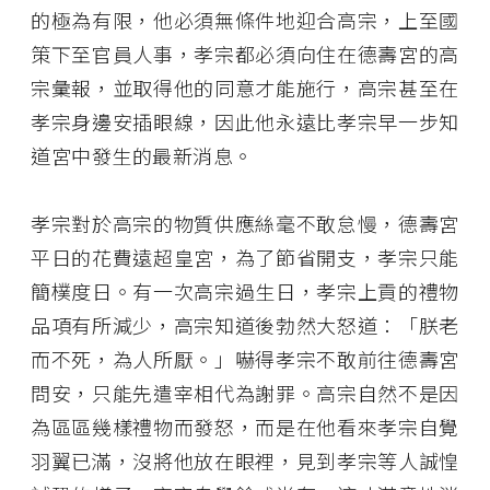
的極為有限，他必須無條件地迎合高宗，上至國
策下至官員人事，孝宗都必須向住在德壽宮的高
宗彙報，並取得他的同意才能施行，高宗甚至在
孝宗身邊安插眼線，因此他永遠比孝宗早一步知
道宮中發生的最新消息。
孝宗對於高宗的物質供應絲毫不敢怠慢，德壽宮
平日的花費遠超皇宮，為了節省開支，孝宗只能
簡樸度日。有一次高宗過生日，孝宗上貢的禮物
品項有所減少，高宗知道後勃然大怒道：「朕老
而不死，為人所厭。」嚇得孝宗不敢前往德壽宮
問安，只能先遣宰相代為謝罪。高宗自然不是因
為區區幾樣禮物而發怒，而是在他看來孝宗自覺
羽翼已滿，沒將他放在眼裡，見到孝宗等人誠惶