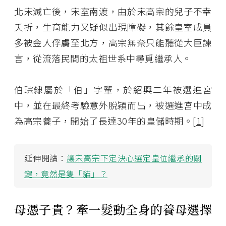
北宋滅亡後，宋室南渡，由於宋高宗的兒子不幸
夭折，生育能力又疑似出現障礙，其餘皇室成員
多被金人俘虜至北方，高宗無奈只能聽從大臣諫
言，從流落民間的太祖世系中尋覓繼承人。
伯琮隸屬於「伯」字輩，於紹興二年被選進宮
中，並在最終考驗意外脫穎而出，被選進宮中成
為高宗養子，開始了長達30年的皇儲時期。[
1
]
延伸閱讀：
讓宋高宗下定決心選定皇位繼承的關
鍵，竟然是隻「貓」？
母憑子貴？牽一髮動全身的養母選擇