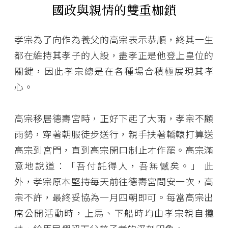
國政與親情的雙重枷鎖
孝宗為了向作為養父的高宗表示恭順，終其一生
都在維持其孝子的人設，盡孝正是他登上皇位的
關鍵，因此孝宗總是在各種場合積極展現其孝
心。
高宗移居德壽宮時，正好下起了大雨，孝宗不顧
雨勢，穿著朝服徒步送行，親手扶著轎轅打算送
高宗到宮門，直到高宗開口制止才作罷。高宗滿
意地說道：「吾付託得人，吾無憾矣。」 此
外，孝宗原本堅持每天前往德壽宮問安一次，高
宗不許，最終妥協為一月四朝即可。每當高宗出
席公開活動時，上馬、下船時均由孝宗親自攙