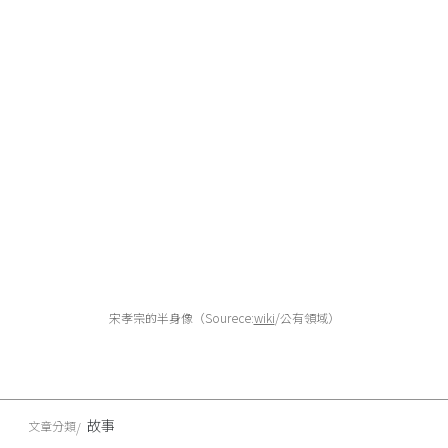
宋孝宗的半身像（Sourece:
wiki
/公有領域）
故事
文章分類