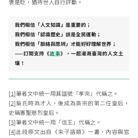
褒是貶，猶待世人自行評斷。
我們相信「人文知識」是重要的；
我們相信「認識歷史」該是全民運動；
我們相信「脈絡與思辨」才能好好理解世界；
——訂閱支持《
故事
》，一起灌溉臺灣的人文土
壤！
[
1
]筆者文中統一用其諡號「孝宗」代稱之。
[
2
]吳氏時為才人，後成為高宗的第二任皇后，
史稱憲聖慈烈皇后。
[
3
]筆者文中統一用「信王」代稱之。
[
4
]此段原文出自《朱子語類》一書，內容與官