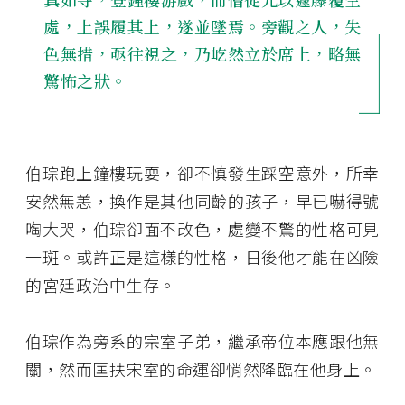
處，上誤履其上，遂並墜焉。旁觀之人，失
色無措，亟往視之，乃屹然立於席上，略無
驚怖之狀。
伯琮跑上鐘樓玩耍，卻不慎發生踩空意外，所幸
安然無恙，換作是其他同齡的孩子，早已嚇得號
啕大哭，伯琮卻面不改色，處變不驚的性格可見
一斑。或許正是這樣的性格，日後他才能在凶險
的宮廷政治中生存。
伯琮作為旁系的宗室子弟，繼承帝位本應跟他無
關，然而匡扶宋室的命運卻悄然降臨在他身上。