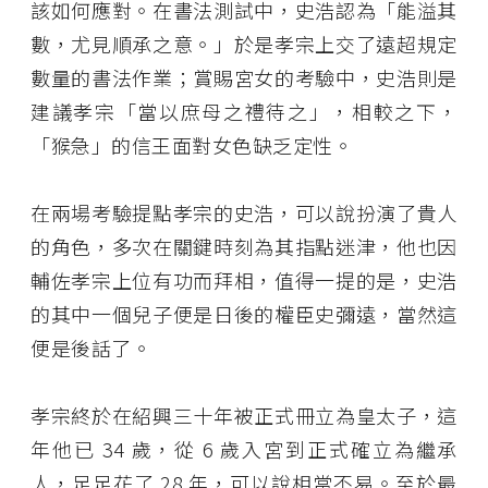
該如何應對。在書法測試中，史浩認為「能溢其
數，尤見順承之意。」於是孝宗上交了遠超規定
數量的書法作業；賞賜宮女的考驗中，史浩則是
建議孝宗「當以庶母之禮待之」，相較之下，
「猴急」的信王面對女色缺乏定性。
在兩場考驗提點孝宗的史浩，可以說扮演了貴人
的角色，多次在關鍵時刻為其指點迷津，他也因
輔佐孝宗上位有功而拜相，值得一提的是，史浩
的其中一個兒子便是日後的權臣史彌遠，當然這
便是後話了。
孝宗終於在紹興三十年被正式冊立為皇太子，這
年他已 34 歲，從 6 歲入宮到正式確立為繼承
人，足足花了 28 年，可以說相當不易。至於最