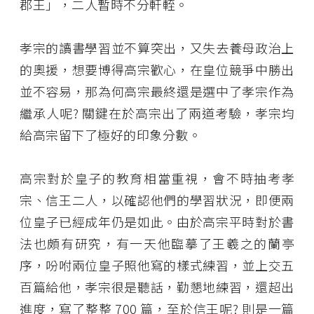
郡王」，二人暫時不分軒輊。
孝宗的讀書學習並不算突出，又失去養母政治上
的奧援，想要博得高宗歡心，在皇位競爭中勝出
並不容易，那為何高宗最終還是選中了孝宗作為
繼承人呢? 關鍵在於高宗出了兩道考驗，孝宗均
給高宗留下了極好的印象分數。
高宗對於皇子的教育相當重視，會不時抽考孝
宗、信王二人，以確認他們的學習狀況，即便兩
位皇子已經成年仍是如此。由於高宗平時對於書
法也頗有研究，有一天他臨摹了王羲之的蘭亭
序，吩咐兩位皇子照他寫的樣式練習，並上交五
百篇給他，孝宗很是聽話，勤懇地練習，還超出
進度，寫了整整 700 篇，至於信王呢? 則是一篇