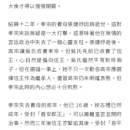
大後才得以慢慢開竅。
紹興十二年，孝宗的養母張婕妤因病逝世，這對
孝宗來說無疑是一大打擊，這意味著他在無情的
宮廷政治中失去了一個心靈支柱。張婕妤逝後，
高宗讓吳氏收養孝宗，但吳氏先前已收養了信
王，心自然是偏向信王，吳氏雖然平等對待兩
子，但在選儲一事上，她不只一次勸告高宗應選
擇信王作為繼承人，儘管高宗仍未明確表態，但
孝宗此時的內心想必十分煎熬。
孝宗失去養母的那年，他已 16 歲，按古禮已然
成年，受封「普安郡王」，可以搬離皇宮並開府
治事。然而三年後信王亦緊追其後，受封「恩平