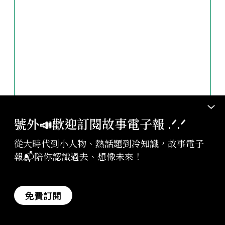
號外📣歡迎訂閱故事電子報 .ᐟ‪‪.ᐟ
從大時代到小人物、熱話題到冷知識，故事電子
報📬陪你認識過去、想像未來！
行動支持
免費訂閱