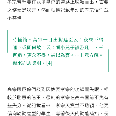
孝宗若想要在競爭皇位的道路上脫穎而出，首要
之務便是唸書，然而根據記載年幼的孝宗悟性並
不甚佳：
時極鈍。高宗一日出對廷臣云：夜來不得
睡。或問何故。云：看小兒子讀書凡二、三
百遍，更念不得，甚以為憂。…上意方解。
後來卻恁聰明。[
4
]
高宗跟臣僚們談到因擔憂孝宗的功課而失眠，相
較於聰慧的信王，愚鈍的孝宗在高宗面前不免有
些失分。從記載看來，孝宗天資並不聰穎，他更
偏向於勤勉型的學生，靠著後天的勤能補拙，長