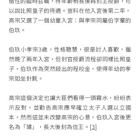
徵性的臨時官職，待年齡稍長後再封王授爵，可
以說比照皇子的待遇。豈料在他入宮後第二年，
高宗又選了一個幼童入宮：與孝宗同屬伯字輩的
伯玖。
伯玖小孝宗3歲，性格聰慧，很是討人喜歡，雖
然晚了兩年入宮，但封官授爵流程卻同樣比照皇
子，伯玖作為突然殺出的程咬金，使得年幼的孝
宗如坐針氈。
高宗這個決定也讓大臣們看得一頭霧水，紛紛表
示反對，並勸告高宗應早確立太子人選以立國
本，然而這並未改變高宗的心意，伯玖入宮後更
名為「璩」，長大後封為信王。[
3
]