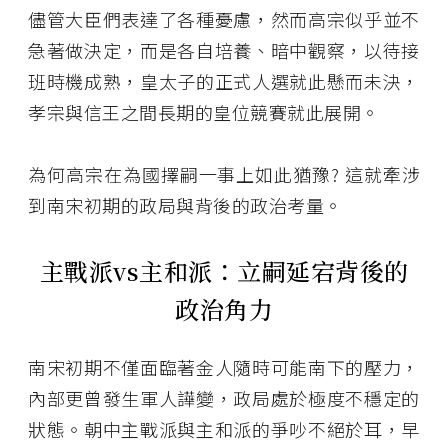
儘管大臣們表達了各種憂慮，然而高宗似乎並不
急著做決定，而是各自培養、暗中觀察，以待接
班時機成熟，皇太子的正式人選就此懸而未決，
孝宗與信王之間長期的皇位競賽就此展開。
為何高宗在為國擇嗣一事上如此猶豫? 這就牽涉
到南宋初期的政局與背後的政治考量。
主戰派vs主和派：立嗣延宕背後的
政治角力
南宋初期不僅面臨著金人隨時可能南下的壓力，
內部更曾發生軍人譁變，政局處於極度不穩定的
狀態。朝中主戰派與主和派的爭吵不絕於耳，早