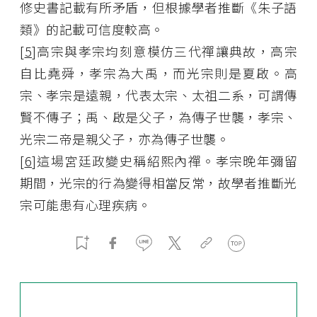
修史書記載有所矛盾，但根據學者推斷《朱子語
類》的記載可信度較高。
[
5
]高宗與孝宗均刻意模仿三代禪讓典故，高宗
自比堯舜，孝宗為大禹，而光宗則是夏啟。高
宗、孝宗是遠親，代表太宗、太祖二系，可謂傳
賢不傳子；禹、啟是父子，為傳子世襲，孝宗、
光宗二帝是親父子，亦為傳子世襲。
[
6
]這場宮廷政變史稱紹熙內禪。孝宗晚年彌留
期間，光宗的行為變得相當反常，故學者推斷光
宗可能患有心理疾病。