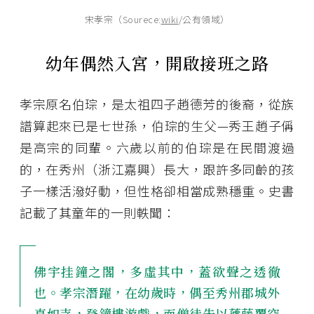
宋孝宗（Sourece:
wiki
/公有領域）
幼年偶然入宮，開啟接班之路
孝宗原名伯琮，是太祖四子趙德芳的後裔，從族
譜算起來已是七世孫，伯琮的生父—秀王趙子偁
是高宗的同輩。六歲以前的伯琮是在民間渡過
的，在秀州（浙江嘉興）長大，跟許多同齡的孩
子一樣活潑好動，但性格卻相當成熟穩重。史書
記載了其童年的一則軼聞：
佛宇挂鐘之閣，多虛其中，蓋欲聲之透徹
也。孝宗潛躍，在幼歲時，偶至秀州郡城外
真如寺，登鐘樓游戲，而僧徒先以蘧藤覆空