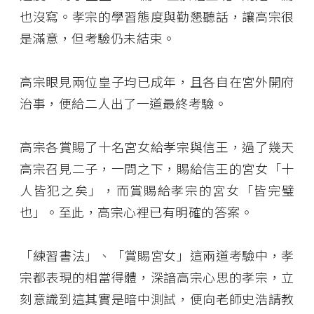
也沒寫。孝宗的學習態度與勤懇聽話，讓高宗很
是滿意，但考驗仍未結束。
高宗眼見兩位皇子均已成年，且各自在宮外開府
治事，便給二人出了一道最終考驗。
高宗各賞賜了十名宮女給孝宗與信王，過了幾天
高宗召見二子，一問之下，賜給信王的宮女「十
人皆犯之矣」，而賞賜給孝宗的宮女「皆完璧
也」。至此，高宗心裡已有明確的答案。
「練習書法」、「賞賜宮女」這兩道考驗中，孝
宗都表現的相當得體，深諳高宗心思的孝宗，立
刻意識到這其實是暗中測試，便向老師史浩請教