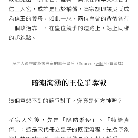
信王入宮，或許是出於補償，高宗旋即讓吳氏成
為信王的養母，如此一來，兩位皇儲的背後各有
一個政治靠山，在皇位競爭的道路上，站上同樣
的起跑點。
吳才人後來成為宋高宗的繼任皇后（Sourece:
wiki
/公有領域）
暗潮洶湧的王位爭奪戰
這個意想不到的競爭對手，究竟是何方神聖？
孝宗入宮後，先是「除防禦使」、「特給真
俸」：這是宋代冊立皇子的既定流程，先授予象