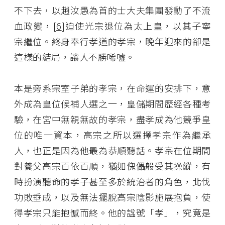
不下去，以趙汝愚為首的士大夫集團發動了不流
血政變，[
6
]迫使光宗退位為太上皇，以其子寧
宗繼位。終身奉行孝道的孝宗，晚年迎來的卻是
這樣的結局，讓人不勝唏噓。
本是旁系宗室子弟的孝宗，在命運的安排下，意
外成為皇位候補人選之一，皇儲期間歷經各種考
驗，在宮中無親無故的孝宗，盡孝成為他競爭皇
位的唯一資本，高宗之所以選擇孝宗作為繼承
人，也正是因為他最為恭順聽話。孝宗在位期間
對養父高宗百依百順，猶如傀儡般受其操縱，有
時扮演聽命的孝子甚至多於統治者的角色，北伐
功敗垂成，以及無法擺脫高宗陰影施展抱負，使
得孝宗只能抱憾而終。他的諡號「孝」，究竟是