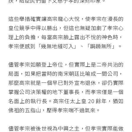
扶，給臣民們留下父慈子孝的深刻印象。
這些舉措確實讓高宗龍心大悅，使孝宗在漫長的
皇位競爭中得以勝出，但這也無疑加劇了孝宗心
理上的負擔，每當高宗臉上露出不悅的神色時，
孝宗便感到「幾無地縫可入」、「跼蹐無所」。
儘管孝宗如願登上帝位，但實際上是二帝共治的
局面，如果把當時的南宋朝廷比喻成一間公司，
那麼高宗就是一個早已對外宣布退休，卻仍實際
掌握公司決策權的地下董事長，而孝宗僅是一個
名面上的執行長。高宗任太上皇 20 餘年，猶如
佛祖的五指山，壓得孝宗喘不過氣來。
儘管孝宗被後世視為中興之主，但孝宗實際能做