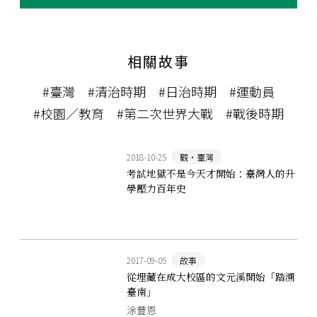
相關故事
#臺灣
#清治時期
#日治時期
#運動員
#校園／教育
#第二次世界大戰
#戰後時期
2018-10-25
觀‧臺灣
考試地獄不是今天才開始：臺灣人的升
學壓力百年史
2017-09-05
故事
從埋藏在成大校區的文元溪開始「踏溯
臺南」
涂豐恩