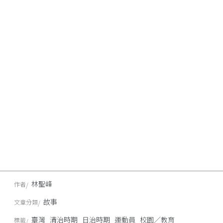
林聖峰
作者
故事
文章分類
臺灣
清治時期
日治時期
運動員
校園／教育
標籤