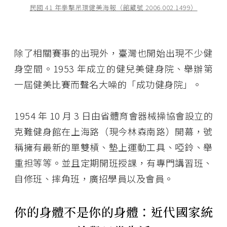
民國 41 年拳擊吊環健美海報（館藏號 2006.002.1499）
除了相關賽事的出現外，臺灣也開始出現不少健
身空間。1953 年成立的健兒美健身院、舉辦第
一屆健美比賽而聲名大噪的「成功健身院」。
1954 年 10 月 3 日由省體育會器械操協會設立的
克難健身館在上海路（現今林森南路）開幕，號
稱擁有最新的單雙槓、墊上運動工具、啞鈴、舉
重担等等。並且定期開班授課，有專門講習班、
自修班、摔角班，廣招學員以及會員。
你的身體不是你的身體：近代國家統