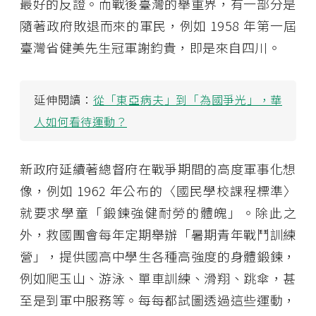
最好的反證。而戰後臺灣的舉重界，有一部分是
隨著政府敗退而來的軍民，例如 1958 年第一屆
臺灣省健美先生冠軍謝鈞貴，即是來自四川。
延伸閱讀：
從「東亞病夫」到「為國爭光」，華
人如何看待運動？
新政府延續著總督府在戰爭期間的高度軍事化想
像，例如 1962 年公布的〈國民學校課程標準〉
就要求學童「鍛鍊強健耐勞的體魄」。除此之
外，救國團會每年定期舉辦「暑期青年戰鬥訓練
營」，提供國高中學生各種高強度的身體鍛鍊，
例如爬玉山、游泳、單車訓練、滑翔、跳傘，甚
至是到軍中服務等。每每都試圖透過這些運動，