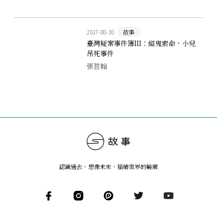
2017-08-30
故事
臺灣疑案事件簿III：縊鬼索命，小兒
吊死事件
張哲翰
認識過去，想像未來
，
描繪世界的輪廓