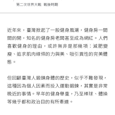
第二次世界大戰
戰後時期
近年來，臺灣掀起了一股健身風潮，健身房一間
間的開，知名的健身房老闆甚至成為網紅。人們
喜歡健身的理由，或許無非是那幾項：減肥變
瘦、追求肌肉線條的力與美、吸引異性的完美體
態。
但回顧臺灣人鍛鍊身體的歷史，似乎不難發現，
這種因為個人因素而投入運動鍛鍊，其實是非常
晚近的事情。早年的健身舉重，乃至棒球、體操
等幾乎都和政治目的有所牽連。