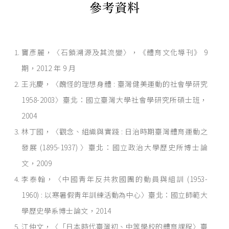
參考資料
竇彥麗，〈石鎖溯源及其流變〉，《體育文化導刊》 9
期，2012 年 9 月
王兆慶，〈醜怪的理想身體 : 臺灣健美運動的社會學研究
1958-2003〉臺北：國立臺灣大學社會學研究所碩士班，
2004
林丁國，〈觀念、組織與實踐 : 日治時期臺灣體育運動之
發展 (1895-1937) 〉臺北：國立政治大學歷史所博士論
文，2009
李泰翰，〈中國靑年反共救國團的動員與組訓 (1953-
1960) : 以寒暑假靑年訓練活動為中心〉臺北：國立師範大
學歷史學系博士論文，2014
江仲文，〈「日本時代臺灣初、中等學校的體育課程〉臺