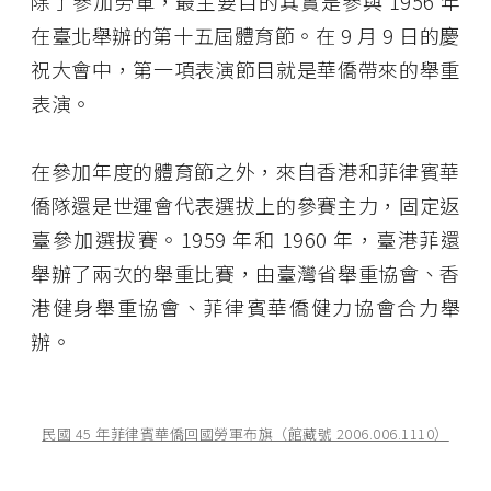
除了參加勞軍，最主要目的其實是參與 1956 年
在臺北舉辦的第十五屆體育節。在 9 月 9 日的慶
祝大會中，第一項表演節目就是華僑帶來的舉重
表演。
在參加年度的體育節之外，來自香港和菲律賓華
僑隊還是世運會代表選拔上的參賽主力，固定返
臺參加選拔賽。1959 年和 1960 年，臺港菲還
舉辦了兩次的舉重比賽，由臺灣省舉重協會、香
港健身舉重協會、菲律賓華僑健力協會合力舉
辦。
民國 45 年菲律賓華僑回國勞軍布旗（館藏號 2006.006.1110）