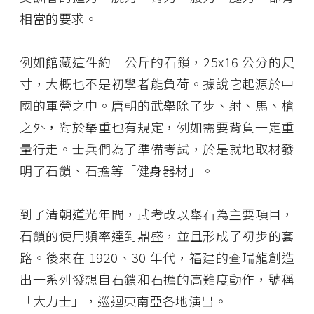
相當的要求。
例如館藏這件約十公斤的石鎖，25x16 公分的尺
寸，大概也不是初學者能負荷。據說它起源於中
國的軍營之中。唐朝的武舉除了步、射、馬、槍
之外，對於舉重也有規定，例如需要背負一定重
量行走。士兵們為了準備考試，於是就地取材發
明了石鎖、石擔等「健身器材」。
到了清朝道光年間，武考改以舉石為主要項目，
石鎖的使用頻率達到鼎盛，並且形成了初步的套
路。後來在 1920、30 年代，福建的查瑞龍創造
出一系列發想自石鎖和石擔的高難度動作，號稱
「大力士」，巡迴東南亞各地演出。