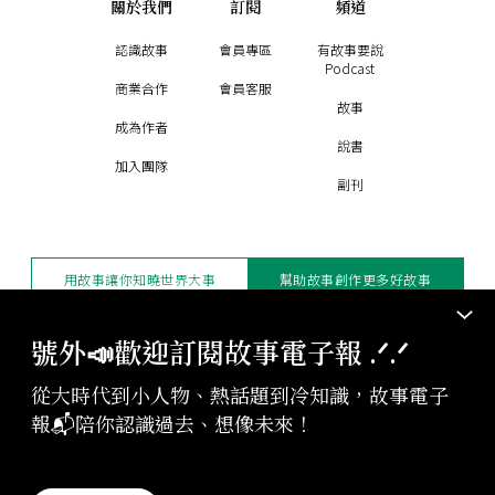
關於我們
訂閱
頻道
認識故事
會員專區
有故事要說
Podcast
商業合作
會員客服
故事
成為作者
說書
加入團隊
副刊
用故事讓你知曉世界大事
幫助故事創作更多好故事
訂閱電子報
贊助支持
號外📣歡迎訂閱故事電子報 .ᐟ‪‪.ᐟ
從大時代到小人物、熱話題到冷知識，故事電子
版權聲明與轉載規範
報📬陪你認識過去、想像未來！
授權與合作：
contact@storystudio.tw
投稿文章：
gushi@storystudio.tw