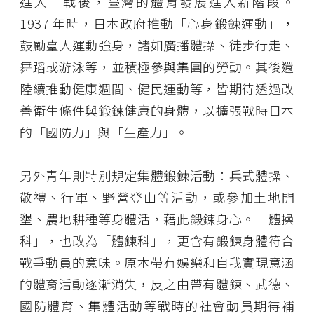
進入二戰後，臺灣的體育發展進入新階段。
1937 年時，日本政府推動「心身鍛鍊運動」，
鼓勵臺人運動強身，諸如廣播體操、徒步行走、
舞蹈或游泳等，並積極參與集團的勞動。其後還
陸續推動健康週間、健民運動等，皆期待透過改
善衛生條件與鍛鍊健康的身體，以擴張戰時日本
的「國防力」與「生產力」。
另外青年則特別規定集體鍛鍊活動：兵式體操、
敬禮、行軍、野營登山等活動，或參加土地開
墾、農地耕種等身體活，藉此鍛鍊身心。「體操
科」，也改為「體鍊科」，更含有鍛鍊身體符合
戰爭動員的意味。原本帶有娛樂和自我實現意涵
的體育活動逐漸消失，反之由帶有體鍊、武德、
國防體育、集體活動等戰時的社會動員期待補