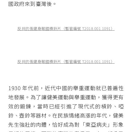
國政府來到臺灣後。
反共抗俄健身報國槓鈴片（暫管編號 T2018.001.1091）
反共抗俄健身報國槓鈴片（暫管編號 T2018.001.1091）
1930 年代前，近代中國的舉重運動就已普遍性
地發展。為了讓健美運動與舉重運動，獲得更有
效的鍛鍊，當時已經引進了現代式的槓鈴、啞
鈴、壺鈴等器材。在民族情緒高漲的年代，健美
先生強壯的肉體，恰好成為對「東亞病夫」形象