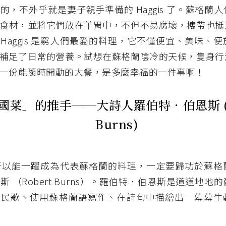
的，不外乎就是妻子親手準備的 Haggis 了。蘇格蘭
食材，並將它們放在羊胃中，不但不易腐壞，攜帶也挺
Haggis 是窮人們最愛的料理，它不僅便宜、美味、
補足了日常的營養。試想在蘇格蘭陰冷的天候，隻身行
一份能隨時開動的大餐，是多麼幸福的一件事啊！
國菜」的推手──大詩人羅伯特．伯恩斯 (R
Burns)
s 之所以能一躍成為代表蘇格蘭的料理，一定要歸功於蘇
斯 （Robert Burns）。羅伯特．伯恩斯是道道地地
蘭民歌、使用蘇格蘭語寫作、在詩句中描繪出一幕幕生