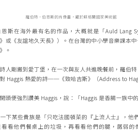
羅伯特•伯恩斯的肖像畫，藏於蘇格蘭國家美術館
恩斯在海外最有名的作品，大概就是「Auld Lang S
》或《友誼地久天長》）。在台灣的中小學音樂課本中
》。
詩人剛搬到愛丁堡，在一次與友人共進晚餐前，羅伯特
Haggis 熱愛的詩──《致哈吉斯》（Address to Hag
頭便強烈讚美 Haggis，說：「Haggis 是香腸一族
一下某些貴族是「只吃法國頓菜的『上流人士』，他們對 H
但看看他們餐桌上的垃圾，再看看他們的腿，孱弱的