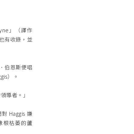
yne」（譯作
也有收錄，並
．伯恩斯便唱
gis）。
中的領導者。」
aggis 嫌
像根枯萎的蘆