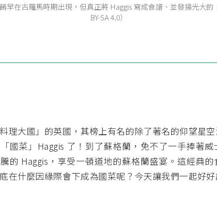
菜餚早在古羅馬時期出現，但真正將 Haggis 寫成食譜、並發揚光大的，
BY-SA 4.0）
料理大國」的英國，其榜上有名的除了著名的仰望星空
「國菜」Haggis 了！到了蘇格蘭，免不了一手捧著
騰的 Haggis，享受一頓道地的蘇格蘭盛宴。這經典
底在什麼因緣際會下成為國菜呢？今天讓我們一起好好