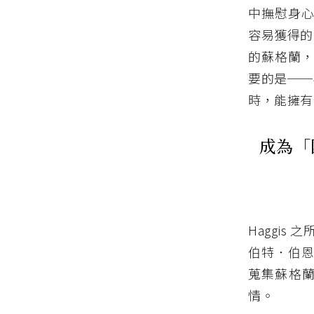
中撫慰身心
容易獲得的
的蘇格蘭，
要的是──
時，能擁有
成為「
Haggi
伯特．伯恩
蒐集蘇格
情。