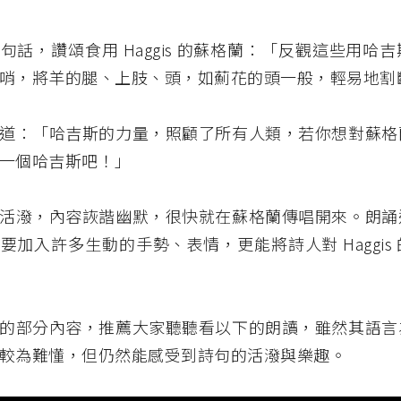
句話，讚頌食用 Haggis 的蘇格蘭：「反觀這些用哈
哨，將羊的腿、上肢、頭，如薊花的頭一般，輕易地割
道：「哈吉斯的力量，照顧了所有人類，若你想對蘇格
一個哈吉斯吧！」
活潑，內容詼諧幽默，很快就在蘇格蘭傳唱開來。朗誦
要加入許多生動的手勢、表情，更能將詩人對 Haggis
的部分內容，推薦大家聽聽看以下的朗讀，雖然其語言
較為難懂，但仍然能感受到詩句的活潑與樂趣。