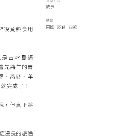
文章分類
故事
標籤
英國
飲食
西歐
剁碎後煮熟食用
 或是古冰島語
師會先將羊的胃
蔥、燕麥、羊
 就完成了！
出現，但真正將
這漫長的旅途