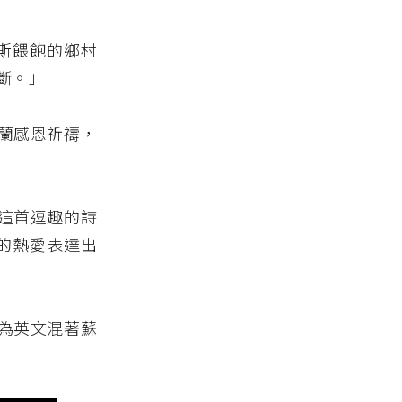
吉斯餵飽的鄉村
斷。」
蘭感恩祈禱，
這首逗趣的詩
 的熱愛表達出
為英文混著蘇