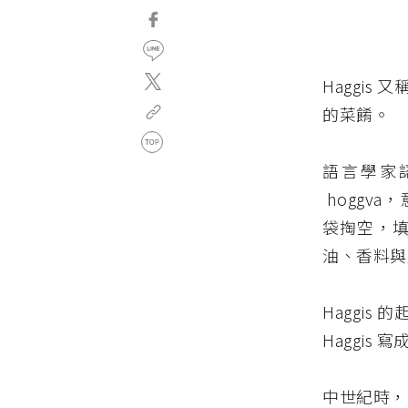
Haggi
的菜餚。
語言學家認
hoggv
袋掏空，
油、香料與
Haggi
Haggi
中世紀時，