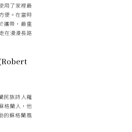
人使用了家裡最
方便。在當時
便於攜帶，最重
走在漫漫長路
obert
格蘭民族詩人羅
的蘇格蘭人，他
動的蘇格蘭風