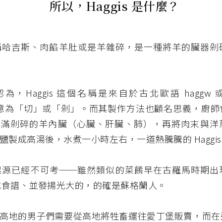
所以，Haggis 是什麼？
s 又稱哈吉斯、肉餡羊肚或是羊雜碎，是一種將羊的臟器
為，Haggis 這個名稱是來自於古北歐語 haggw
a，意為「切」或「剁」。而其製作方法也顧名思義，廚
填滿剁碎的羊內臟（心臟、肝臟、肺），再將肉末與洋
鹽製成高湯後，水煮一小時左右，一道熱騰騰的 Haggis
s 的起源已經不可考──雖然類似的菜餚早在古羅馬時期
s 寫成食譜、並發揚光大的，的確是蘇格蘭人。
高地的男子們需要從高地將牲畜運往愛丁堡販賣，而在