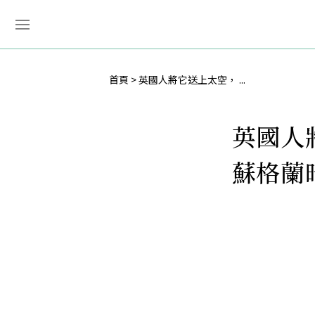
首頁
英國人將它送上太空， ...
英國人
蘇格蘭暗