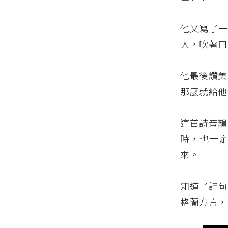
他又寫了一
人，吹著口
他最後讚美
那麼就給他
這首詩音韻
時，也一定
來。
知道了詩句
格蘭方言，