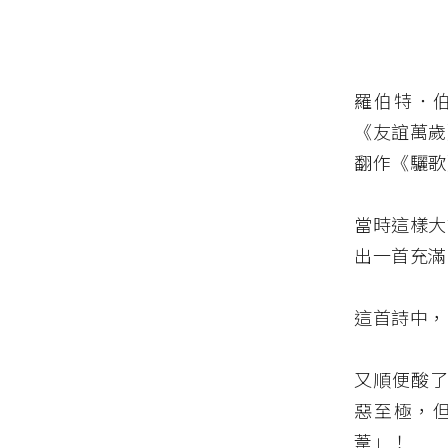
羅伯特．伯
《友誼萬歲
翻作《驪歌
當時這樣大
出一首充滿對 
這首詩中，開
又順便酸了
惡至極，
葦」！