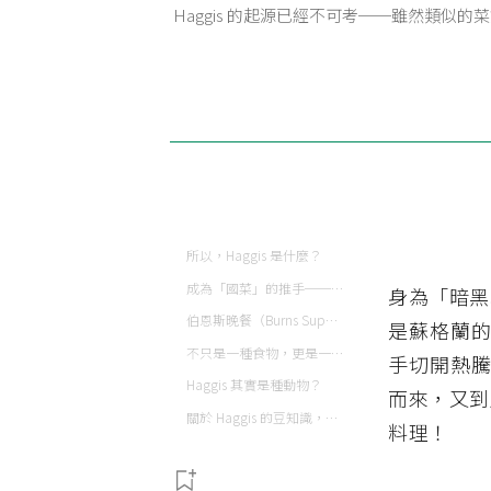
Haggis 的起源已經不可考──雖然類似的
所以，Haggis 是什麼？
成為「國菜」的推手──大詩人羅伯特．伯恩斯 (Robert Burns)
身為「暗黑
伯恩斯晚餐（Burns Supper）
是蘇格蘭的
不只是一種食物，更是一種運動
手切開熱騰
Haggis 其實是種動物？
而來，又到
關於 Haggis 的豆知識，你知道幾個？
料理！