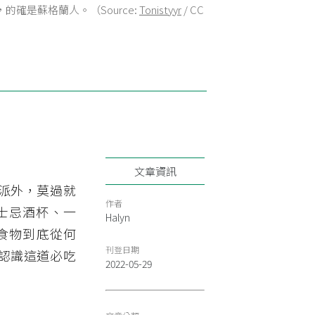
的確是蘇格蘭人。（Source:
Tonistyyr
/ CC
文章資訊
派外，莫過就
作者
威士忌酒杯、一
Halyn
的食物到底從何
刊登日期
認識這道必吃
2022-05-29