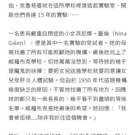
始，克魯格曼就在這所學校裡建造起實驗室、開
啟他們長達 15 年的實驗⋯⋯
一名患有嚴重自閉症的小女孩尼娜・蓋倫（Nina
Galen），便是其中一名實驗的受試者。她的母
親找遍了所有可能照顧她的機構，最後她找上了
威羅布克學校，但她萬萬沒想到，等待她的幾乎
是魔鬼的抉擇：要把女兒送進學校就要同意讓女
兒受肝炎人體試驗。但由於 1950 年代這類機構
極度缺乏的原因，不管她找遍了所有地方，回應
她的都只有一串長長的、幾乎看不到盡頭的等候
名單。威羅布克是她最後的希望。她回憶：「我
會被拒絕.....除非我抓住這個機會。」