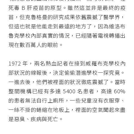
死毒 B 肝疫苗的原型。雖然這並非是最終的疫
苗，但克魯格曼的研究成果依舊震撼了醫學界，
但這也就是他能走到最遠的地方了，因為維洛布
魯克學校內部真實的情況，已經隨著電視轉播出
現在數百萬人的眼前。
1972 年，兩名熱血記者在接到威羅布克學校內
部狀況的線報後，決定偷偷潛進學校一探究竟。
一進去後，他們被裡面的狀況徹底震撼了。當時
整間機構已經有多達 5400 名患者，高達 60%
的患者無法自行上廁所，一些兒童沒有衣服穿、
一絲不掛的蜷縮在地板上，裡面的空氣聞起來盡
是惡臭、疾病與死亡。