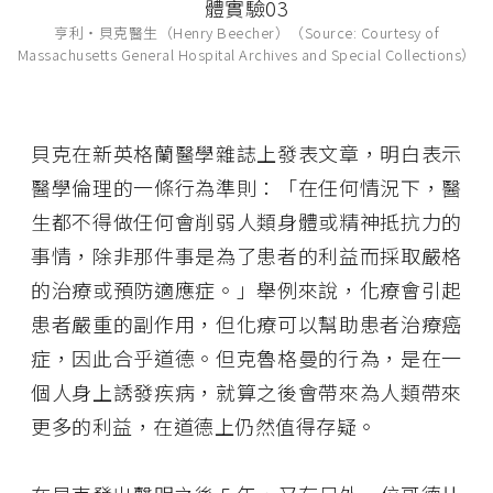
亨利・貝克醫生（Henry Beecher）（Source: Courtesy of
Massachusetts General Hospital Archives and Special Collections）
貝克在新英格蘭醫學雜誌上發表文章，明白表示
醫學倫理的一條行為準則：「在任何情況下，醫
生都不得做任何會削弱人類身體或精神抵抗力的
事情，除非那件事是為了患者的利益而採取嚴格
的治療或預防適應症。」舉例來說，化療會引起
患者嚴重的副作用，但化療可以幫助患者治療癌
症，因此合乎道德。但克魯格曼的行為，是在一
個人身上誘發疾病，就算之後會帶來為人類帶來
更多的利益，在道德上仍然值得存疑。