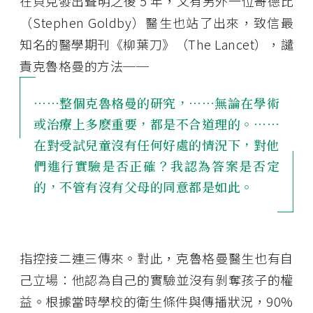
在貝克發出聲明之後 5 年，又有另外一位哥德比
（Stephen Goldby）醫生也站了出來，致信最
知名的醫學期刊《柳葉刀》（The Lancet），譴
責克魯格曼的方法──
⋯⋯整個克魯格曼的研究，⋯⋯無論在學術
或治療上多麽重要，都是不合道理的。⋯⋯
在對受試兒童沒有任何好處的情況下，對他
們進行實驗是否正確？我認為答案是否定
的，不管有沒有父母的同意都是如此。
指控接二連三傳來。對此，克魯格曼醫生也有自
己立場：他認為自己的實驗並沒有剝奪孩子的權
益。根據當時學校的衛生條件與傳播狀況，90%