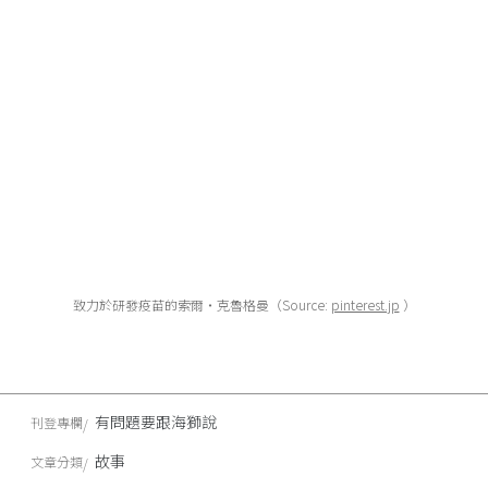
致力於研發疫苗的索爾・克魯格曼（Source:
pinterest.jp
）
有問題要跟海獅說
刊登專欄
故事
文章分類