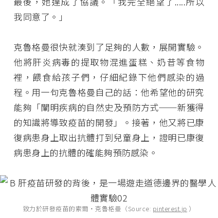
最後，她達成了協議。「我完全絕望了.....所以
我同意了。」
克魯格曼很快就湊到了足夠的人數，展開實驗。
他將肝炎病毒的提取物混進蛋糕、奶昔等食物
裡，餵食給孩子們，仔細紀錄下他們感染的過
程。用一句克魯格曼自己的話：他希望他的研究
能夠「闡明疾病的自然史及預防方式──新獲得
的知識將導致疫苗的開發」。接著，他又將已康
復病患身上取出抗體打到兒童身上，證明已康復
病患身上的抗體的確能夠預防感染。
致力於研發疫苗的索爾・克魯格曼（Source:
pinterest.jp
）