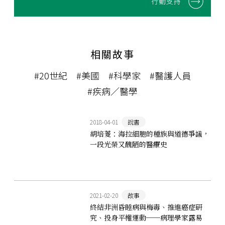
行動支持
相關故事
#20世紀
#美國
#科學家
#醫護人員
#疾病／醫學
2018-04-01
說書
胡培菱：海拉細胞的種族與道德爭議，
一段光榮又醜陋的醫療史
2021-02-20
故事
終結非洲昏睡病與梅毒、推進癌症研
究、投身平權運動──病理學家露易