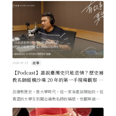
的協定保護 ...
故事
2026-07-23
【Podcast】誰說臺灣史只能悲情？歷史補
教名師縱橫沙場 20 年的第一手現場觀察 ft.
呂捷
呂捷教歷史，是大學時代，從一家海產店開始的。從
青澀的大學生到闖出補教名師的稱號，他觀察過幾十
萬名學生怎麼學歷史，也看著臺灣的歷史教育從課本
裡幾乎沒有臺灣史，一路 ...