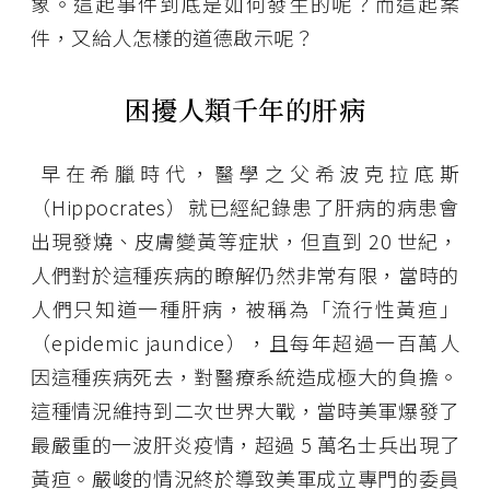
象。這起事件到底是如何發生的呢？而這起案
件，又給人怎樣的道德啟示呢？
困擾人類千年的肝病
早在希臘時代，醫學之父希波克拉底斯
（Hippocrates）就已經紀錄患了肝病的病患會
出現發燒、皮膚變黃等症狀，但直到 20 世紀，
人們對於這種疾病的瞭解仍然非常有限，當時的
人們只知道一種肝病，被稱為「流行性黃疸」
（epidemic jaundice），且每年超過一百萬人
因這種疾病死去，對醫療系統造成極大的負擔。
這種情況維持到二次世界大戰，當時美軍爆發了
最嚴重的一波肝炎疫情，超過 5 萬名士兵出現了
黃疸。嚴峻的情況終於導致美軍成立專門的委員