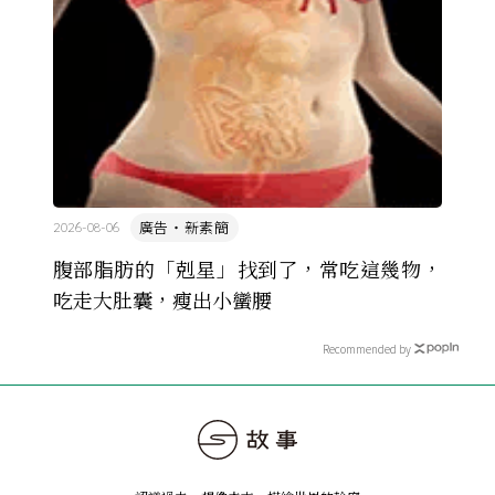
廣告・新素簡
2026-08-06
腹部脂肪的「剋星」找到了，常吃這幾物，
吃走大肚囊，瘦出小蠻腰
Recommended by