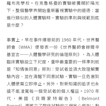
羅布克學校。在克魯格曼的實驗被攤開於陽光
下，整個醫學界開始重新審視實驗中的道德：當
進行類似的人體實驗時，實驗的準則與規範到底
是什麼？
事實上，早在事件爆發前的 1960 年代，世界醫
師會（WMA）便發表一份《世界醫師會赫爾辛
基宣言──人體醫學研究的倫理原則》，為人體
臨床實驗設立下尺度，重申最重要的一條準則就
是「知情後同意」原則：受試者並須大致理解實
驗內容、並在清醒下同意試驗，實驗一旦危害到
人體便需立即停止。另外，對新知識的追求也永
遠不能凌駕每一個受試者的個人權益。1970 年
代，美國《貝爾蒙特報告》（Belmont
Report）更確立了臨床試驗的三個核心原則：對