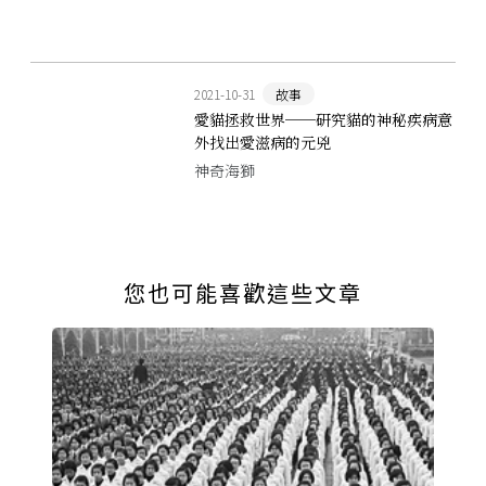
斯．皮爾絲
2021-10-31
故事
愛貓拯救世界──研究貓的神秘疾病意
外找出愛滋病的元兇
神奇海獅
您也可能喜歡這些文章