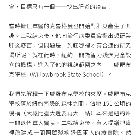
會，目標只有一個──找出肝炎的疫苗！
當時擔任軍醫的克魯格曼也開始對肝炎產生了興
趣。二戰結束後，他向流行病委員會提出想研製
肝炎疫苗，但問題是：到底哪裡才有合適的研究
場所呢？就在此時，紐約一間為智力殘疾兒童設
立的機構，進入了他的視線範圍之內──威羅布
克學校（Willowbrook State School）。
我們先解釋一下威羅布克學校的來歷。威羅布克
學校落於紐約南邊的森林之間，佔地 151 公頃的
機構（大概比臺大還要再大一點）本來是紐約州
一間退伍軍人醫院，二戰結束後，有人提議把這
裡改建成一間照顧殘疾退伍軍人的療養院。然