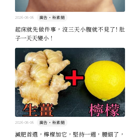
廣告・新素簡
2026-08-06
起床就先做件事，沒三天小腹就不見了! 肚
子一天天變小！
廣告・新素簡
2026-08-06
減肥首選，檸檬加它，堅持一週，腰細了，