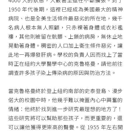
4000 人的狀態，人數甚至還在不斷擴張。到了
1950 年代後期，這裡已經成為美國最大的精神
病院、也是全美生活條件最惡劣的所在地，幾千
名病人根本無人照顧，只赤裸著身體或衣衫襤
褸，其他則被留在骯髒、上鎖的病房，無休止地
晃動著身體。稠密的人口加上衛生條件惡劣，讓
此地一再爆發肝病。學校的負責人因而找上了當
時正在紐約大學醫學中心的克魯格曼，請他前往
調查許多孩子染上傳染病的原因與防治方法。
當克魯格曼終於登上紐約南部的史泰登島、漫步
偌大的校園中時，他幾乎難以掩蓋內心中興奮的
情緒：他終於找到進一步研究最理想的地方了！
這些研究將可以幫助那些孩子，而更重要的，還
可以讓他獲得更崇高的聲譽。從 1955 年左右開