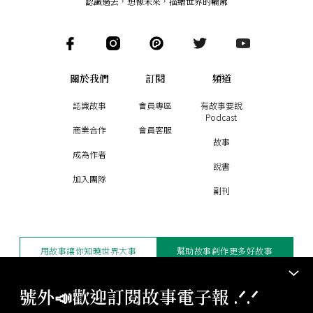
認識過去，想像未來
，
描繪世界的輪廓
關於我們
訂閱
頻道
認識故事
會員專區
有故事要說
Podcast
商業合作
會員客服
故事
成為作者
說書
加入團隊
副刊
用故事讓你知曉世界大事
幫助故事創作更多好故事
訂閱電子報
贊助支持
號外📣歡迎訂閱故事電子報 .ᐟ‪‪.ᐟ