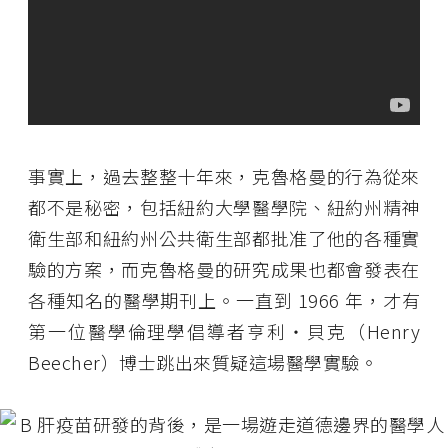
事實上，過去整整十年來，克魯格曼的行為從來
都不是秘密，包括紐約大學醫學院、紐約州精神
衛生部和紐約州公共衛生部都批准了他的各種實
驗的方案，而克魯格曼的研究成果也都會發表在
各種知名的醫學期刊上。一直到 1966 年，才有
第一位醫學倫理學倡導者亨利・貝克（Henry
Beecher）博士跳出來質疑這場醫學實驗。