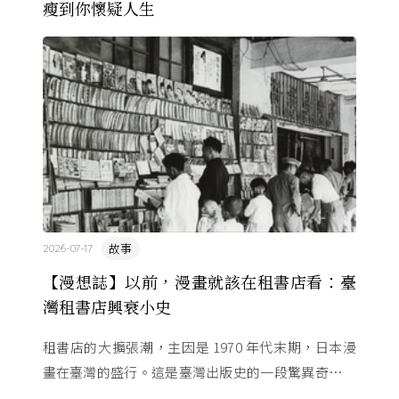
瘦到你懷疑人生
故事
2026-07-17
【漫想誌】以前，漫畫就該在租書店看：臺
灣租書店興衰小史
租書店的大擴張潮，主因是 1970 年代末期，日本漫
畫在臺灣的盛行。這是臺灣出版史的一段驚異奇航。
由於臺灣和日本自 1972 年斷交，著作權失去國與國