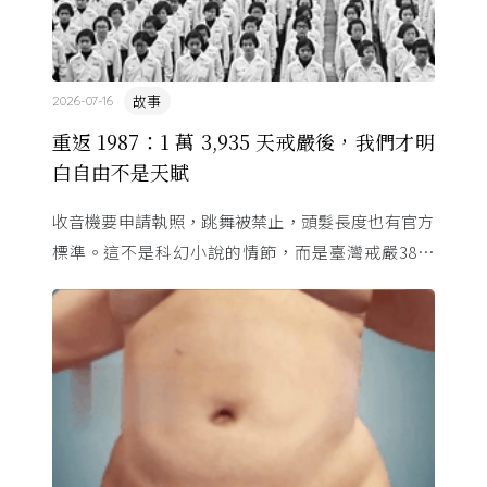
故事
2026-07-16
重返 1987：1 萬 3,935 天戒嚴後，我們才明
白自由不是天賦
收音機要申請執照，跳舞被禁止，頭髮長度也有官方
標準。這不是科幻小說的情節，而是臺灣戒嚴38年
的日常。從1982年美國國會聽證，到 1987 年那道解
嚴令，這段歷 ...