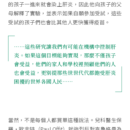
的孩子一進來就會染上肝炎，因此他向孩子的父
母解釋了實驗，並表示如果自願參加受試，這些
受試的孩子們也會比其他人更快獲得疫苗。
⋯⋯這些研究讓我們有可能在機構中控制肝
炎。如果這個目標能夠實現，那麼不僅孩子
會受益，他們的家人和學校裡照顧他們的人
也會受益，更別提那些世世代代都飽受肝炎
困擾的世界各國人民⋯⋯
當然，不是每個人都買單這種說法。兒科醫生保
羅・歐非特（Paul Offit）就強烈反對克魯格曼為