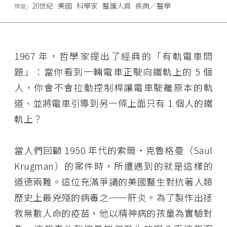
20世紀
美國
科學家
醫護人員
疾病／醫學
標籤
1967 年，哲學家提出了經典的「有軌電車問
題」：當你看到一輛電車正駛向鐵軌上的 5 個
人，你會不會拉動控制桿讓電車駛離原本的軌
道、並將電車引導到另一條上面只有 1 個人的鐵
軌上？
當人們回顧 1950 年代的索爾・克魯格曼（Saul
Krugman）的案件時，所遭遇到的就是這樣的
道德兩難。這位充滿爭議的美國醫生對抗著人類
歷史上最兇殘的病毒之──肝炎。為了製作出拯
救無數人命的疫苗，他以精神病的孩童為實驗對