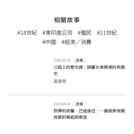
相關故事
#18世紀
#東印度公司
#殖民
#21世紀
#中國
#經濟／消費
2018-05-02
故事
公路上的歷史課：隱藏在車牌裡的美國
史
黃偉雯
2015-04-04
故事
熱帶的荷蘭．巴達維亞：一個商業帝國
首都的興起與衰落