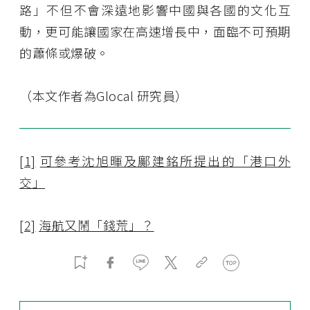
路」不但不會深遠地影響中國與各國的文化互
動，更可能讓國家在高速增長中，面臨不可預期
的蕭條或爆破。
（本文作者為Glocal 研究員）
[1]
可參考沈旭暉及鄺建銘所提出的「港口外
交」
[2]
海航又鬧「錢荒」？