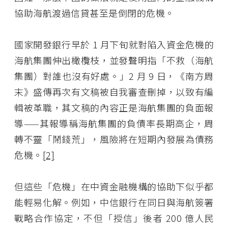
協助海航渡過信貸甚至是倒閉的危機。
國家開發銀行早於 1 月下旬就對陷入資金危機的
海航集團伸出橄欖枝，並發聲明指「不救（海航
集團）對誰也沒有好處。」2 月 9 日，《南方周
末》盛傳再次有文稿被自我審查刪掉，以致有編
輯被革職，其文稿的內容正是海航集團的負面報
導——其報導稱海航集團的負債率長期高企，周
轉不靈「鬧錢荒」，風險將在短期內發展為債務
危機。
[2]
但這些「危機」在中資金融機構的協助下似乎都
能輕易化解。例如，中信銀行在同日與海航簽署
戰略合作協定，不但「授信」後者 200 億人民