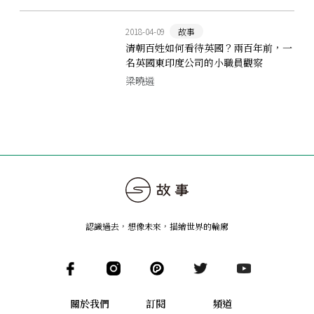
2018-04-09
故事
清朝百姓如何看待英國？兩百年前，一
名英國東印度公司的小職員觀察
梁曉遴
認識過去，想像未來
，
描繪世界的輪廓
關於我們
訂閱
頻道