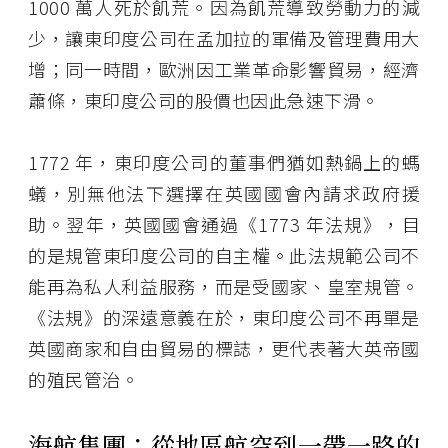
1000 萬人死於飢荒。因為飢荒導致勞動力的減
少，讓東印度公司在孟加拉的軍備及管理費用大
增；同一時間，歐洲因工業革命影響貿易，經濟
蕭條，東印度公司的股價也因此急速下滑。
1772 年，東印度公司的董事們猶如熱鍋上的螞
蟻，別無他法下選擇在英國國會內請求政府援
助。翌年，英國國會通過《1773 年法規》，目
的是規管東印度公司的自主權。此法規範公司不
能再為私人利益服務，而是受國家、皇室規管。
《法規》的深遠意義在於，東印度公司不再單是
英國商家和自由貿易的標誌，更代表著大英帝國
的殖民管治。
海航集團：從地區航空到一帶一路的