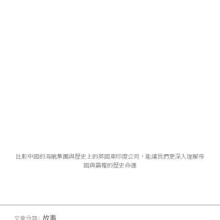
比較中國的海航集團與歷史上的英國東印度公司，能讓我們更深入理解帝
國與霸權的歷史命運
故事
文章分類