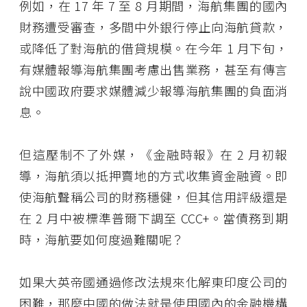
例如，在 17 年 7 至 8 月期間，海航集團的國內
財務遭受審查，多間中外銀行停止向海航貸款，
或降低了對海航的借貸規模。在今年 1 月下旬，
有媒體報導海航集團考慮出售業務，甚至有傳言
說中國政府要求媒體減少報導海航集團的負面消
息。
但這壓制不了外媒，《金融時報》在 2 月初報
導，海航須以抵押賣地的方式收集資金融資。即
使海航聲稱公司的財務穩健，但其信用評級還是
在 2 月中被標準普爾下調至 CCC+。當債務到期
時，海航要如何度過難關呢？
如果大英帝國通過修改法規來化解東印度公司的
困難，那麼中國的做法就是使用國內的金融機構