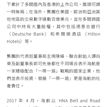
下累計了多間國內及香港的上市公司，風頭可謂
一時無兩；在海外，集團在美國、歐洲和亞洲其
他地區的交易數字達數百億美元，並在多間跨國
公司中持有大量股權，其中包括德意志銀行
（Deutsche Bank）和希爾頓酒店（Hilton
Hotels）等。
集團的代表如董事局主席陳峰、聯合創始人譚向
東及副董事長郭可先後都在不同場合表示海航是
一家積極配合「一帶一路」戰略的國家企業，他
們並表示投資、發展「一帶一路」更是海航的社
會責任。
2017 年 4 月，海航以 HNA Belt and Road