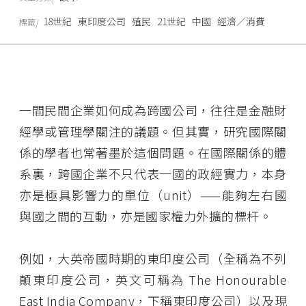
18世紀
東印度公司
殖民
21世紀
中國
經濟／消費
標籤
一間民間企業如何成為跨國公司，往往是金融財
經學或管理學關注的議題。但其實，研究國際關
係的學者也常著墨於這個問題。在國際關係的體
系裏，跨國企業不只代表一國的政經實力，本身
亦是極具影響力的單位（unit）——能夠左右國
與國之間的互動，亦是國家權力外擴的標杆。
例如，大英帝國時期的東印度公司（全稱為不列
顛東印度公司，英文可稱為 The Honourable
East India Company，下稱東印度公司）以及現