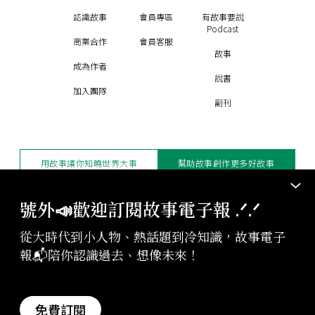
認識故事
會員專區
有故事要說
Podcast
商業合作
會員客服
故事
成為作者
說書
加入團隊
副刊
用故事讓你知曉世界大事
幫助故事創作更多好故事
訂閱電子報
贊助支持
號外📣歡迎訂閱故事電子報 .ᐟ‪‪.ᐟ
從大時代到小人物、熱話題到冷知識，故事電子
版權聲明與轉載規範
報📬陪你認識過去、想像未來！
授權與合作：
contact@storystudio.tw
投稿文章：
gushi@storystudio.tw
StoryStudio Inc. All Rights Reserved.
免費訂閱