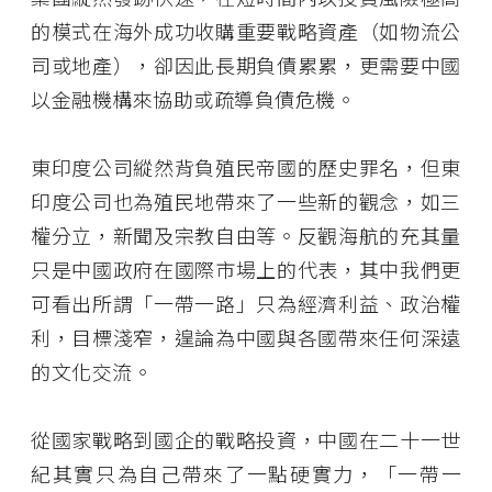
的模式在海外成功收購重要戰略資產（如物流公
司或地產），卻因此長期負債累累，更需要中國
以金融機構來協助或疏導負債危機。
東印度公司縱然背負殖民帝國的歷史罪名，但東
印度公司也為殖民地帶來了一些新的觀念，如三
權分立，新聞及宗教自由等。反觀海航的充其量
只是中國政府在國際市場上的代表，其中我們更
可看出所謂「一帶一路」只為經濟利益、政治權
利，目標淺窄，遑論為中國與各國帶來任何深遠
的文化交流。
從國家戰略到國企的戰略投資，中國在二十一世
紀其實只為自己帶來了一點硬實力，「一帶一