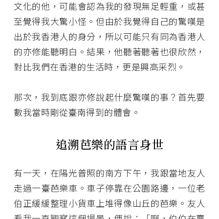
文化的他，可能會認為我的發現無足輕重，或甚
至覺得我大驚小怪。但由於我覺得自己的驚嘆是
出於我香港人的身分，所以可能只有同為香港人
的亦修能聽明白。結果，他聽著聽著也很欣然，
對比我們在香港的生活時，更是興高采烈。
那次，我到底跟亦修說起什麼驚嘆的事？首先要
數我當時剛從臺南得到的體會。
追溯芭樂的語言身世
有一天，在陽光普照的南方下午，我跟當地友人
走過一臺芭樂車。車子停靠在公園路邊，一位老
伯正緩緩整理小貨車上堆得像山丘的芭樂。友人
看我一直觀察這個場景，便說：「啊，伯伯在賣