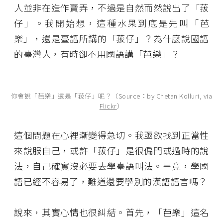
人並非在造作賣弄，不過是自然而然說出了「菝
仔」。我開始想，這種水果到底是先叫「芭
樂」，還是臺語所講的「菝仔」？為什麼說國語
的臺灣人，有時卻不用國語講「芭樂」？
你會說「芭樂」還是「菝仔」呢？（Source：by Chetan Kolluri, via
Flickr
）
這個問題在心裡漸變得急切。我亟欲找到正當性
來說服自己，或許「菝仔」是很偏門或過時的說
法，自己確實沒必要去學臺語叫法。畢竟，學國
語已經不容易了，難道還要學別的漢語語言嗎？
說來，其實心情也很糾結。首先，「芭樂」這名