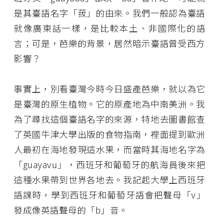
是其臺語名字「菝」的由來。我們一般認為臺語
就像廣東話一樣，是比較本土、非國際化的語
言；可是，芭樂的背景，居然暗示臺語曾受西方
影響？
事實上，別看臺灣今時今日盛產芭樂，就以為它
是臺灣的原生植物。它的原產地為中南美洲。我
為了尋找這個臺語名字的來源，特地去圖書館查
了英國牛津大學出版的食物指南，裡面提到歐洲
人最初在海地發現這水果，而當時其海地名字為
「guayavu」，西班牙和葡萄牙的航海員後來把
這種水果帶到世界各地去。我記起大學上西班牙
語課時，學到西班牙和葡萄牙語會把聲母「v」
發成像英語聲母的「b」音。