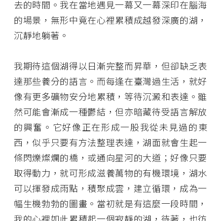
去的時間。我在當地遇見一幕又一幕深印在腦海
的場景，無形中竟在心裡累積成越發深廣的湖，
沉靜地躺著。
我期待這個湖得以日漸完整而昇華，但卻缺乏表
達那些養分的語言。而每逢在臺灣過生活，就好
像有更多礦物安分地累積，等待沉澱和表達。雖
然可能會漸成一種鬱結，但亦暗藏待受語言解放
的興奮。它好像正在形成一股我從未見過的東
西，似乎只要有方法整理表達，湖面就會生起一
條閃爍燦爛的橋，或通向星河的大道；好像只要
取得動力，就可形成滋養萬物的有機環境，湖水
可以揮發成雨點，積聚成雲，建立循環，成為一
幅生機勃勃的圖畫。當初就是有這麼一段時間，
我的心裡如此累積起一個寂靜的湖，待著，也彷