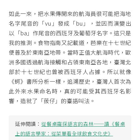
如此一來，把水果傳開來的航海員很可能把海地
名字尾音的「vu」發成「bu」，並因而演變出
以「ba」作尾音的西班牙及葡萄牙名字。這只是
我的推測。食物指南又記載道，芭樂在十七世紀
便普及於東南亞地帶。當時正值大航海時代，歐
洲多國透過航海接觸和占領東南亞各地，臺灣北
部於十七世紀也曾被西班牙人占據。所以就像
《蚵》書所分析一樣，追溯歷史，臺灣人首次為
此外來水果命名時，真的可能受其西班牙名影
響，造就了「菝仔」的臺語叫法。
延伸閱讀：
從餐桌窺探語言的森林──讀《餐桌
上的語言學家：從菜單看全球飲食文化史》