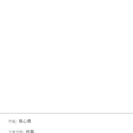
吳心橋
作者
故事
文章分類