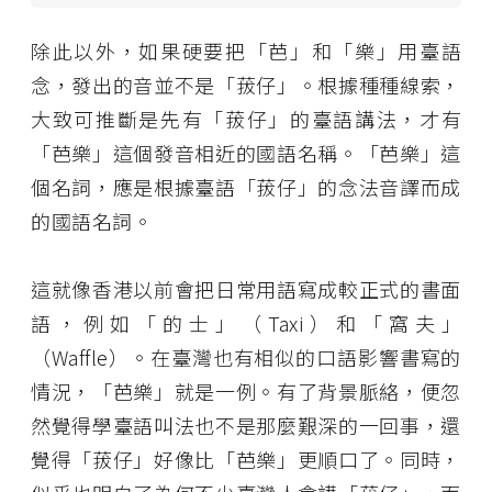
除此以外，如果硬要把「芭」和「樂」用臺語
念，發出的音並不是「菝仔」。根據種種線索，
大致可推斷是先有「菝仔」的臺語講法，才有
「芭樂」這個發音相近的國語名稱。「芭樂」這
個名詞，應是根據臺語「菝仔」的念法音譯而成
的國語名詞。
這就像香港以前會把日常用語寫成較正式的書面
語，例如「的士」（Taxi）和「窩夫」
（Waffle）。在臺灣也有相似的口語影響書寫的
情況，「芭樂」就是一例。有了背景脈絡，便忽
然覺得學臺語叫法也不是那麼艱深的一回事，還
覺得「菝仔」好像比「芭樂」更順口了。同時，