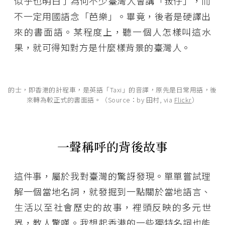
似乎也明白了為何不少臺灣人會講「菝仔」，而
不一定用國語念「芭樂」。畢竟，後者是硬譯出
來的書面語。某程度上，聽一個人怎樣叫這水
果，就可得知對方是什麼樣背景的臺灣人。
的士，即香港的計程車，是英語「Taxi」的音譯，原先是日常用語，後
來轉為較正式的書面語。（Source：by 田村, via
Flickr
）
一聲稱呼的背後故事
這件事，屬於我對臺灣的驚訝發現。單單嘗試理
解一個當地名詞，就發掘到一點關於當地語言、
生活以至社會歷史的故事，裡頭反映的多元世
界，教人驚嘆。我想起香港的一些獨特名詞也能