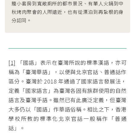
籠小套房到寬敞廁所的都市景況、有單人火鍋到中
秋烤肉聚會的人際遠近，也有從漂泊到再紮根的身
分認同。
[1]
「國語」表示在臺灣所說的標準漢語，亦可
稱為「臺灣華語」，以便與北京官話、普通話作
區分。臺灣於 2018 年通過了國家語言發展法，
定義「國家語言」為臺灣各固有族群使用的自然
語言及臺灣手語。雖然已有此廣泛定義，但臺灣
大多仍以「國語」作華語俗稱。相比之下，香港
學校所教的標準化北京官話一般稱作「普通
話」。