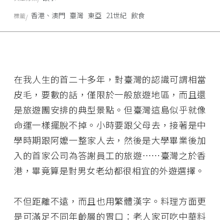
香港、澳門
臺灣
東亞
21世紀
飲食
標籤
在我人生的首二十多年，對臺灣的認識可謂相當
皮毛，要數的話，僅限於一般旅遊地區，而且還
是旅遊團安排的典型景點。但臺灣這島似乎就像
命運一樣擺脫不掉。小時要跟父母去，接著是中
學時期跟阿嬤一整家人去，然後是大學畢業後加
入的首家公司為答謝員工的旅遊……臺灣之於香
港，畢竟算是對男女老幼都很相宜的外遊選擇。
不但距離不遠，而且也用繁體漢字。料理方面更
是可滿足不同年齡層的胃口：老人家可吃中華料