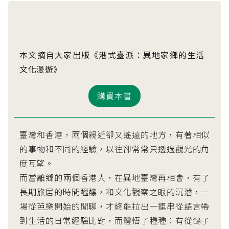
本文摘自大家出版《港式臺派：異地家鄉的生活
文化漫遊》
購買本書
臺灣和香港，兩個親近卻又遙遠的地方，有著相似
的事物和不同的經驗，以往卻常常只透過觀光的角
度互望。
而當離鄉的兩個香港人，在異地臺灣再相會，有了
長期旅居的時間醞釀，和文化觀察之眼的沉潛，一
場從芭樂開始的閒聊，才終能拉出一連串從語言帶
到生活的日常經驗比對，而體悟了種種：有從鴿子