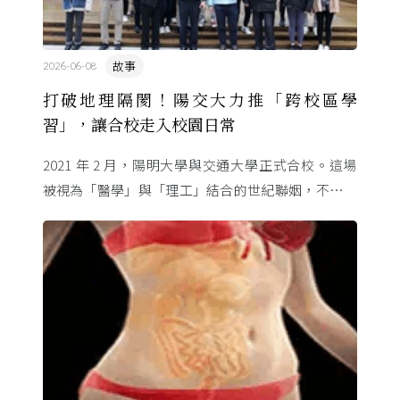
故事
2026-06-08
打破地理隔閡！陽交大力推「跨校區學
習」，讓合校走入校園日常
2021 年 2 月，陽明大學與交通大學正式合校。這場
被視為「醫學」與「理工」結合的世紀聯姻，不只是
行政整併，更象徵臺灣高等教育跨域融合的新起點。
為了讓不同校區 ...