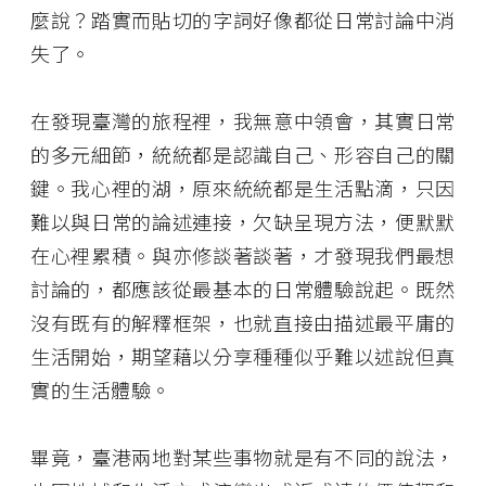
麼說？踏實而貼切的字詞好像都從日常討論中消
失了。
在發現臺灣的旅程裡，我無意中領會，其實日常
的多元細節，統統都是認識自己、形容自己的關
鍵。我心裡的湖，原來統統都是生活點滴，只因
難以與日常的論述連接，欠缺呈現方法，便默默
在心裡累積。與亦修談著談著，才發現我們最想
討論的，都應該從最基本的日常體驗說起。既然
沒有既有的解釋框架，也就直接由描述最平庸的
生活開始，期望藉以分享種種似乎難以述說但真
實的生活體驗。
畢竟，臺港兩地對某些事物就是有不同的說法，