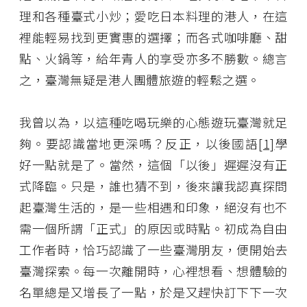
理和各種臺式小炒；愛吃日本料理的港人，在這
裡能輕易找到更實惠的選擇；而各式咖啡廳、甜
點、火鍋等，給年青人的享受亦多不勝數。總言
之，臺灣無疑是港人團體旅遊的輕鬆之選。
我曾以為，以這種吃喝玩樂的心態遊玩臺灣就足
夠。要認識當地更深嗎？反正，以後國語
[1]
學
好一點就是了。當然，這個「以後」遲遲沒有正
式降臨。只是，誰也猜不到，後來讓我認真探問
起臺灣生活的，是一些相遇和印象，絕沒有也不
需一個所謂「正式」的原因或時點。初成為自由
工作者時，恰巧認識了一些臺灣朋友，便開始去
臺灣探索。每一次離開時，心裡想看、想體驗的
名單總是又增長了一點，於是又趕快訂下下一次