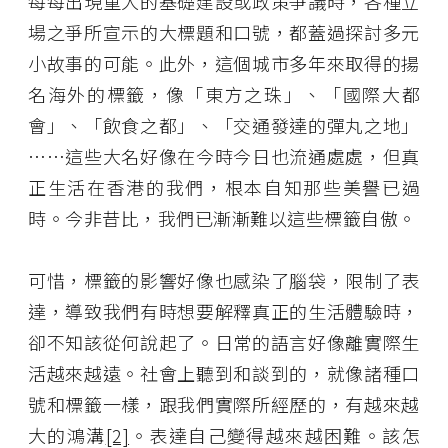
每每出現重大的基礎建設或政策爭議時，各種立
場之爭所宣示的大標題和口號，都蓋過探討多元
小故事的可能。此外，這個城市多年來取得的揚
名海外的標籤，像「東方之珠」、「國際大都
會」、「飲食之都」、「交通發達的彈丸之地」
……這些大名好像在今時今日也流通處處，但真
正生活在香港的我們，根本自知那些美譽已過
時。今非昔比，我們已漸漸難以這些標籤自傲。
可惜，標籤的影響好像也感染了腦袋，限制了表
達，導致我們有時想要解釋真正的生活體驗時，
卻不知該從何說起了。日常的語言好像離實際生
活越來越遠。社會上聽到和談到的，就像諸種口
號和標籤一樣，跟我們實際所經歷的，有越來越
大的鴻溝
[2]
。表達自己變得越來越困難。該怎