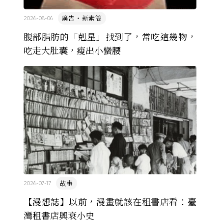
廣告・新素簡
2026-08-06
腹部脂肪的「剋星」找到了，常吃這幾物，
吃走大肚囊，瘦出小蠻腰
故事
2026-07-17
【漫想誌】以前，漫畫就該在租書店看：臺
灣租書店興衰小史