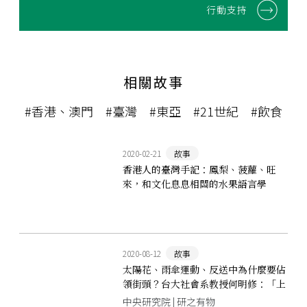
行動支持
相關故事
#香港、澳門
#臺灣
#東亞
#21世紀
#飲食
2020-02-21
故事
香港人的臺灣手記：鳳梨、菠蘿、旺
來，和文化息息相關的水果語言學
2020-08-12
故事
太陽花、雨傘運動、反送中為什麼要佔
領街頭？台大社會系教授何明修：「上
街頭不是因為有可能贏，而是擔心失
中央研究院 | 研之有物