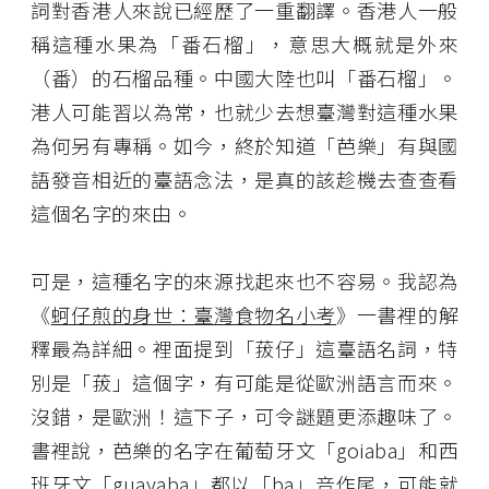
詞對香港人來說已經歷了一重翻譯。香港人一般
稱這種水果為「番石榴」，意思大概就是外來
（番）的石榴品種。中國大陸也叫「番石榴」。
港人可能習以為常，也就少去想臺灣對這種水果
為何另有專稱。如今，終於知道「芭樂」有與國
語發音相近的臺語念法，是真的該趁機去查查看
這個名字的來由。
可是，這種名字的來源找起來也不容易。我認為
《
蚵仔煎的身世：臺灣食物名小考
》一書裡的解
釋最為詳細。裡面提到「菝仔」這臺語名詞，特
別是「菝」這個字，有可能是從歐洲語言而來。
沒錯，是歐洲！這下子，可令謎題更添趣味了。
書裡說，芭樂的名字在葡萄牙文「goiaba」和西
班牙文「guayaba」都以「ba」音作尾，可能就