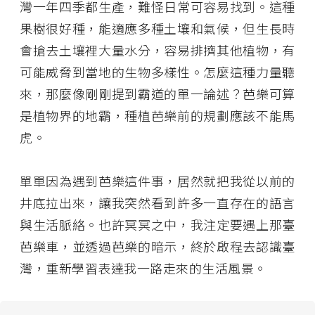
灣一年四季都生產，難怪日常可容易找到。這種
果樹很好種，能適應多種土壤和氣候，但生長時
會搶去土壤裡大量水分，容易排擠其他植物，有
可能威脅到當地的生物多樣性。怎麼這種力量聽
來，那麼像剛剛提到霸道的單一論述？芭樂可算
是植物界的地霸，種植芭樂前的規劃應該不能馬
虎。
單單因為遇到芭樂這件事，居然就把我從以前的
井底拉出來，讓我突然看到許多一直存在的語言
與生活脈絡。也許冥冥之中，我注定要遇上那臺
芭樂車，並透過芭樂的暗示，終於啟程去認識臺
灣，重新學習表達我一路走來的生活風景。