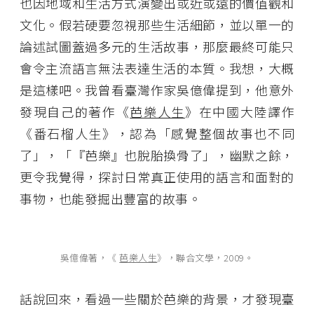
也因地域和生活方式演變出或近或遠的價值觀和
文化。假若硬要忽視那些生活細節，並以單一的
論述試圖蓋過多元的生活故事，那麼最終可能只
會令主流語言無法表達生活的本質。我想，大概
是這樣吧。我曾看臺灣作家吳億偉提到，他意外
發現自己的著作《
芭樂人生
》在中國大陸譯作
《番石榴人生》，認為「感覺整個故事也不同
了」，「『芭樂』也脫胎換骨了」，幽默之餘，
更令我覺得，探討日常真正使用的語言和面對的
事物，也能發掘出豐富的故事。
吳億偉著，《
芭樂人生
》，聯合文學，2009。
話說回來，看過一些關於芭樂的背景，才發現臺