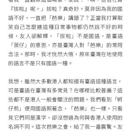
『拔啦』呢。」拔啦？真奇妙。莫非因為我的國
語不好，一直把「芭樂」講錯了？正當我打算取
笑自己怎麼連這種日常事物都仍然說不好的時
候，友人卻解釋，「拔啦」不是國語，是臺語
「菝仔」的意思，亦是臺灣人對「芭樂」的常用
念法。那時，我才恍然大悟，原來臺灣在地使用
的語言不是只有國語一種。
我想，雖然大多數港人都知道有臺語這種語言，
可是臺語在臺灣有多常見？在哪裡比較普遍？這
些都不是港人一般會關注的問題。我們看到「蚵
仔煎」便用國語照著念，「芭樂」也一樣。只看
見它們同是漢字，卻沒想過為何與香港人使用的
名詞不同。這次芭樂之會，給了我一番震驚。友