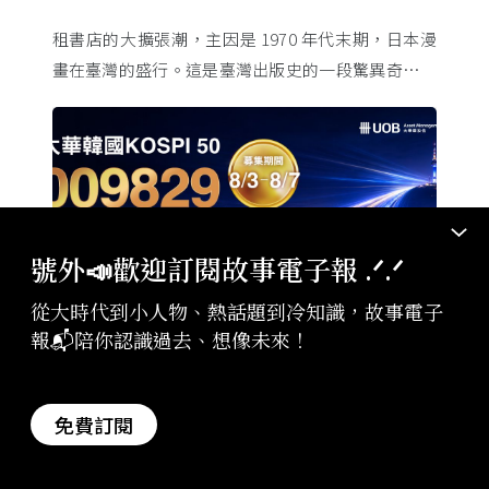
租書店的大擴張潮，主因是 1970 年代末期，日本漫
畫在臺灣的盛行。這是臺灣出版史的一段驚異奇航。
由於臺灣和日本自 1972 年斷交，著作權失去國與國
的協定保護 ...
號外📣歡迎訂閱故事電子報 .ᐟ‪‪.ᐟ
從大時代到小人物、熱話題到冷知識，故事電子
報📬陪你認識過去、想像未來！
廣告・大華銀全能行銷方案
2026-08-06
009829掌握AI關鍵 大華韓國KOSPI 50今強
免費訂閱
勢開募