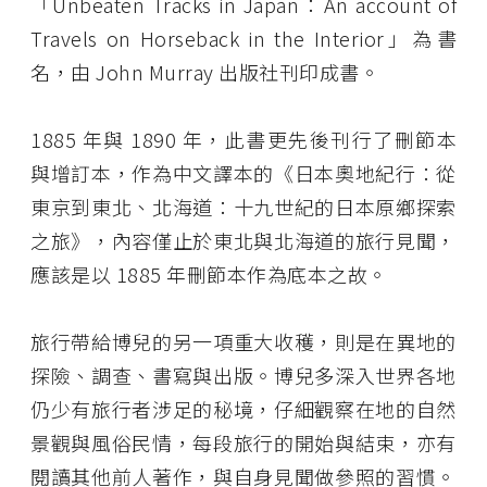
「Unbeaten Tracks in Japan：An account of
Travels on Horseback in the Interior」為書
名，由 John Murray 出版社刊印成書。
1885 年與 1890 年，此書更先後刊行了刪節本
與增訂本，作為中文譯本的《日本奧地紀行：從
東京到東北、北海道：十九世紀的日本原鄉探索
之旅》，內容僅止於東北與北海道的旅行見聞，
應該是以 1885 年刪節本作為底本之故。
旅行帶給博兒的另一項重大收穫，則是在異地的
探險、調查、書寫與出版。博兒多深入世界各地
仍少有旅行者涉足的秘境，仔細觀察在地的自然
景觀與風俗民情，每段旅行的開始與結束，亦有
閱讀其他前人著作，與自身見聞做參照的習慣。