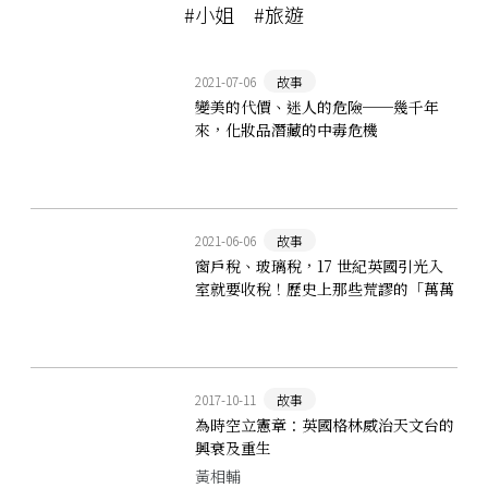
#小姐
#旅遊
2021-07-06
故事
變美的代價、迷人的危險──幾千年
來，化妝品潛藏的中毒危機
2021-06-06
故事
窗戶稅、玻璃稅，17 世紀英國引光入
室就要收稅！歷史上那些荒謬的「萬萬
稅」
2017-10-11
故事
為時空立憲章：英國格林威治天文台的
興衰及重生
黃相輔