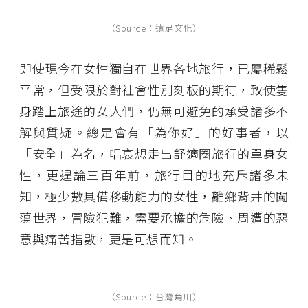
（Source：遠足文化）
即使現今在女性獨自在世界各地旅行，已屬稀鬆
平常，但受限於對社會性別刻板的期待，致使隻
身踏上旅途的女人們，仍無可避免的承受諸多不
解與質疑。總是會有「為你好」的好事者，以
「安全」為名，唱衰想走出舒適圈旅行的單身女
性，更遑論三百年前，旅行目的地充斥諸多未
知，極少數具備移動能力的女性，離鄉背井的闖
蕩世界，冒險犯難，需要承擔的危險、周遭的惡
意與痛苦指數，更是可想而知。
（Source：台灣角川）