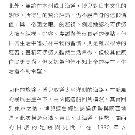
此外，無論在本州或北海道，博兒對日本文化的
觀察，所得出的贊否評論，仍不脫自身的信仰價
值，與「帝國之眼」的凝視。例如她認為阿伊努
人擁有純樸、好客、虔誠與善待長者的優點，但
日常生活中嗜好杯中物的習慣，則是難以根除的
惡習；聲稱阿伊努人雖然生活卑微，但較其他原
住民更高尚，但又認為他們不知上帝的存在，生
活看不到希望。
回程的旅途，博兒取道太平洋側的海路，在颱風
的暴風圈壟罩下，由函館搭船回到橫濱，其實回
到東京之後，博兒還曾經造訪過伊勢與關西地
區。此次橫跨京濱、東北、北海道、伊勢、關西
的日旅的足跡與見聞，在 1880 年以