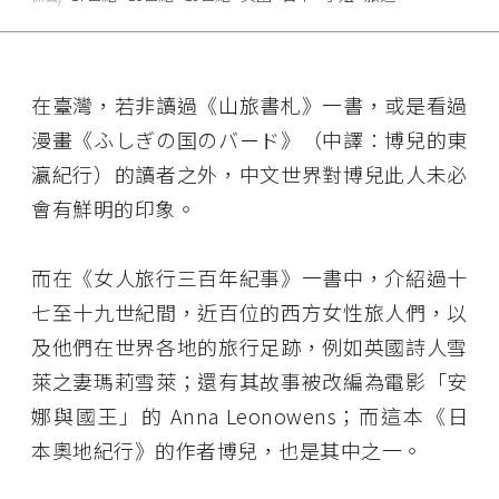
在臺灣，若非讀過《山旅書札》一書，或是看過
漫畫《ふしぎの国のバード》（中譯：博兒的東
瀛紀行）的讀者之外，中文世界對博兒此人未必
會有鮮明的印象。
而在《女人旅行三百年紀事》一書中，介紹過十
七至十九世紀間，近百位的西方女性旅人們，以
及他們在世界各地的旅行足跡，例如英國詩人雪
萊之妻瑪莉雪萊；還有其故事被改編為電影「安
娜與國王」的 Anna Leonowens；而這本《日
本奧地紀行》的作者博兒，也是其中之一。