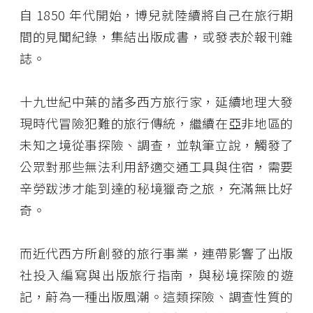
自 1850 年代開始，博兒就陸續將自己在旅行期
間的見聞紀錄，集結出版成書，或發表於報刊雜
誌。
十九世紀中葉的諸多西方旅行家，延續地理大發
現時代冒險犯難的旅行傳統，繼續在亞非地區的
未知之境從事探險、調查，並執筆立說，觸發了
公眾對那些無法利用舒適交通工具與住宿，需要
辛勞跋涉才能到達的秘境獵奇之旅，充滿無比好
奇。
而近代西方所創發的旅行事業，連帶影響了出版
社投入編寫與出版旅行指南，與秘境探險的遊
記，蔚為一種出版風潮。這類探險、調查性質的