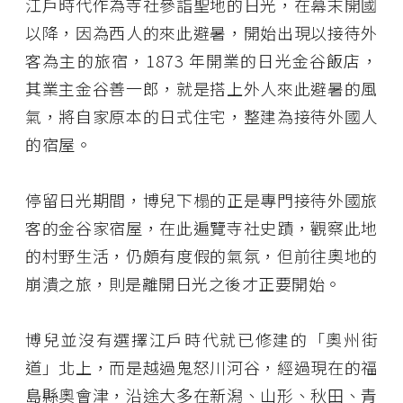
江戶時代作為寺社參詣聖地的日光，在幕末開國
以降，因為西人的來此避暑，開始出現以接待外
客為主的旅宿，1873 年開業的日光金谷飯店，
其業主金谷善一郎，就是搭上外人來此避暑的風
氣，將自家原本的日式住宅，整建為接待外國人
的宿屋。
停留日光期間，博兒下榻的正是專門接待外國旅
客的金谷家宿屋，在此遍覽寺社史蹟，觀察此地
的村野生活，仍頗有度假的氣氛，但前往奧地的
崩潰之旅，則是離開日光之後才正要開始。
博兒並沒有選擇江戶時代就已修建的「奧州街
道」北上，而是越過鬼怒川河谷，經過現在的福
島縣奧會津，沿途大多在新潟、山形、秋田、青