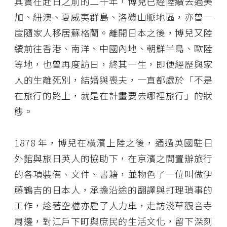
其實在赴日之前的二十年，博兒已經陸續去過美
加、紐澳、夏威夷群島、洛磯山脈地區，亦曾一
度隨家人移居蘇格蘭。離開日本之後，博兒又陸
續前往香港、南洋、中國內地、朝鮮半島、歐陸
等地，也曾再度訪日，終其一生，即便經歷與家
人的生離死別，結婚與喪夫，一直都處於「不是
在旅行的路上，就是在計畫要去哪裡旅行」的狀
態。
1878 年，博兒在橫濱上陸之後，通過英國駐日
外館與旅日英人的協助下，在京濱之間置辦旅行
的各項裝備、文件、書籍，並物色了一位叫做伊
藤鶴吉的日本人，承擔沿途的翻譯與打理瑣事的
工作，趁著空檔亦雇了人力車，走訪淺草觀音寺
周邊，對江戶下町與庶民的生活文化，留下深刻