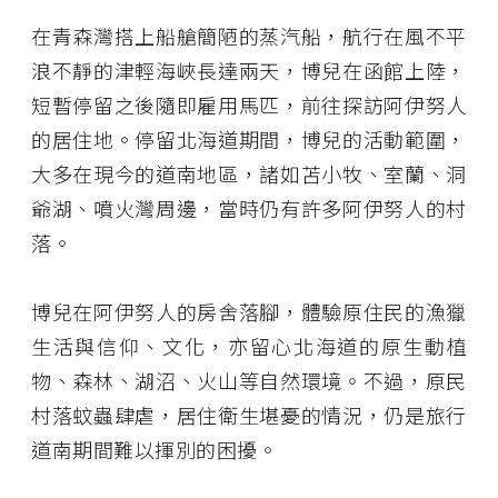
在青森灣搭上船艙簡陋的蒸汽船，航行在風不平
浪不靜的津輕海峽長達兩天，博兒在函館上陸，
短暫停留之後隨即雇用馬匹，前往探訪阿伊努人
的居住地。停留北海道期間，博兒的活動範圍，
大多在現今的道南地區，諸如苫小牧、室蘭、洞
爺湖、噴火灣周邊，當時仍有許多阿伊努人的村
落。
博兒在阿伊努人的房舍落腳，體驗原住民的漁獵
生活與信仰、文化，亦留心北海道的原生動植
物、森林、湖沼、火山等自然環境。不過，原民
村落蚊蟲肆虐，居住衛生堪憂的情況，仍是旅行
道南期間難以揮別的困擾。