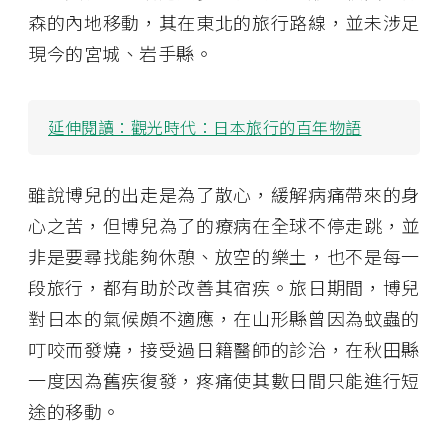
森的內地移動，其在東北的旅行路線，並未涉足
現今的宮城、岩手縣。
延伸閱讀：
觀光時代：日本旅行的百年物語
雖說博兒的出走是為了散心，緩解病痛帶來的身
心之苦，但博兒為了的療病在全球不停走跳，並
非是要尋找能夠休憩、放空的樂土，也不是每一
段旅行，都有助於改善其宿疾。旅日期間，博兒
對日本的氣候頗不適應，在山形縣曾因為蚊蟲的
叮咬而發燒，接受過日籍醫師的診治，在秋田縣
一度因為舊疾復發，疼痛使其數日間只能進行短
途的移動。