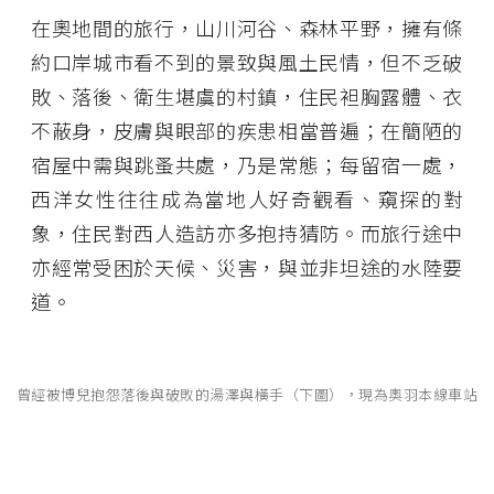
在奧地間的旅行，山川河谷、森林平野，擁有條
約口岸城市看不到的景致與風土民情，但不乏破
敗、落後、衛生堪虞的村鎮，住民袒胸露體、衣
不蔽身，皮膚與眼部的疾患相當普遍；在簡陋的
宿屋中需與跳蚤共處，乃是常態；每留宿一處，
西洋女性往往成為當地人好奇觀看、窺探的對
象，住民對西人造訪亦多抱持猜防。而旅行途中
亦經常受困於天候、災害，與並非坦途的水陸要
道。
曾經被博兒抱怨落後與破敗的湯澤與橫手（下圖），現為奧羽本線車站