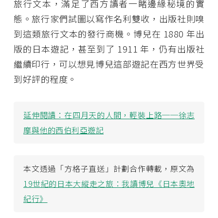
旅行文本，滿足了西方讀者一睹邊緣秘境的實
態。旅行家們試圖以寫作名利雙收，出版社則嗅
到這類旅行文本的發行商機。博兒在 1880 年出
版的日本遊記，甚至到了 1911 年，仍有出版社
繼續印行，可以想見博兒這部遊記在西方世界受
到好評的程度。
延伸閱讀：
在四月天的人間，輕裝上路──徐志
摩與他的西伯利亞遊記
本文透過「方格子直送」計劃合作轉載，原文為
19世紀的日本大縱走之旅：我讀博兒《日本奧地
紀行》