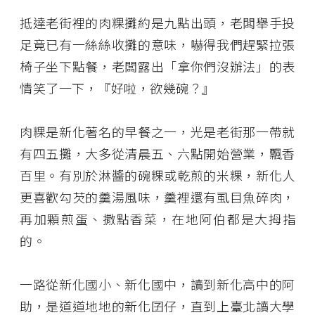
抵達老街裡的肉粿攤約是九點出頭，老闆舉手投
足竟已有一絲絲收攤的意味，嚇得我們趕緊拉張
椅子坐下點餐，老闆露出「拿你們沒辦法」的表
情笑了一下，『好啦，欲幾碗？』
肉粿是新化著名的早餐之一，光是老街那一帶就
有四五攤，大多從清晨五、六點開始營業，飄香
百里。有別於淋醬的碗粿或乾煎的米粿，新化人
更喜歡勾芡的羹湯風味，羹裡還有虱目魚碎肉，
再加顆煎蛋、撒點香菜，在地阿伯都是大拇指
的。
一路從新化國小、新化國中，讀到新化高中的阿
助，是道道地地的新化囝仔，直到上臺北讀大學