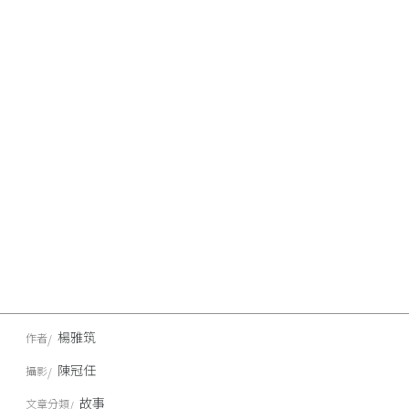
楊雅筑
作者
陳冠任
攝影
故事
文章分類