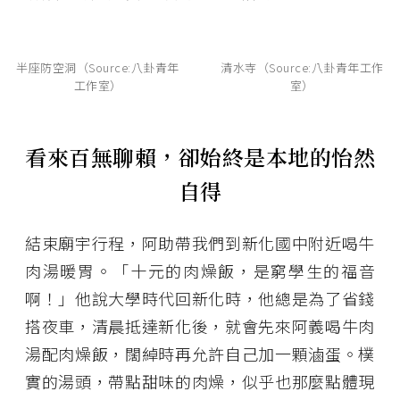
半座防空洞（Source:八卦青年
清水寺（Source:八卦青年工作
工作室）
室）
看來百無聊賴，卻始終是本地的怡然
自得
結束廟宇行程，阿助帶我們到新化國中附近喝牛
肉湯暖胃。「十元的肉燥飯，是窮學生的福音
啊！」他說大學時代回新化時，他總是為了省錢
搭夜車，清晨抵達新化後，就會先來阿義喝牛肉
湯配肉燥飯，闊綽時再允許自己加一顆滷蛋。樸
實的湯頭，帶點甜味的肉燥，似乎也那麼點體現