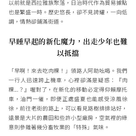
以前就是西拉雅族聚落，日治時代作為貿易據點
也是繁盛一時。歷史悠長，卻不見誇耀，一向低
調，情熱卻鋪滿街道。
早睡早起的新化魔力，出走少年也難
以抵擋
「早啊！來去吃肉粿！」領路人阿助吆喝。我們
一行人迅速跨上機車，心裡卻滿是疑惑：『肉
粿...？』喔對了，在新化的移動必定得仰賴摩托
車，油門一催，即便正處盛夏也能感受涼風徐
徐，前往老街的路上，可以看見路樹排排站好，
遠景是大片的農田和些許小型廠房，空氣裡的綠
意則參雜著幾分畜牧業的「特殊」氣味。