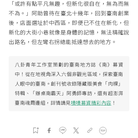
「或許有點平凡無趣，但新化很自在，無為而無
不為。」阿助曾待在臺北十幾年，回到臺南創業
後，店面選址於中西區，即便已不住在新化，但
新化的大街小巷就像是身體的記憶，無法精確說
出路名，但左彎右拐總能抵達想去的地方。
八卦青年工作室策劃的臺南地方誌《南》募資
中！從在地視角深入六個非觀光區域，探索臺南
人眼中的臺南。創刊號收錄隱藏版美食「肉粿」
特輯、「辦桌南霸天」阿勇師專訪，還有超澎湃
臺南魂周邊組，詳情請見
嘖嘖募資精彩內容
！