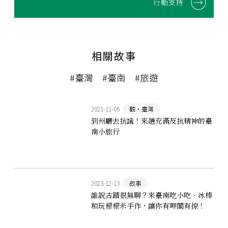
行動支持
相關故事
#臺灣
#臺南
#旅遊
2021-11-06
觀‧臺灣
到州廳去抗議！來趟充滿反抗精神的臺
南小旅行
2023-12-13
故事
誰說古蹟很無聊？來臺南吃小吃、冰棒
和玩榻榻米手作，讓你有呷閣有掠！