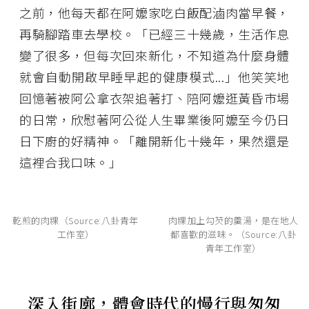
之前，他每天都在阿嬤家吃白飯配滷肉當早餐，
再騎腳踏車去學校。「已經三十幾歲，生活作息
變了很多，但每次回來新化，不知道為什麼身體
就會自動開啟早睡早起的健康模式...」他笑笑地
回憶著被阿公拿衣架追著打、陪阿嬤逛黃昏市場
的日常，欣慰著阿公從人生畢業後阿嬤至今仍日
日下廚的好精神。「離開新化十幾年，果然還是
這裡合我口味。」
乾煎的肉粿（Source:八卦青年
肉粿加上勾芡的羹湯，是在地人
工作室）
都喜歡的滋味。（Source:八卦
青年工作室）
深入街廓，體會時代的慢行與匆匆