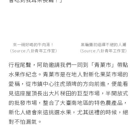
來一碗好喝的牛肉湯！
黑輪攤前絡繹不絕的人潮
（Source:八卦青年工作室）
（Source:八卦青年工作室）
行程尾聲，阿助邀請我們一同到「青菓市」帶點
水果作紀念。青菓市是在地人對新化果菜市場的
愛稱，從市鎮中心往虎頭埤的方向前進，便能看
見這座屋頂長出大片梯田的巨型市場，半開放式
的批發市場，整合了大臺南地區的特色農產品，
新化人總會來這挑選水果，尤其送禮的時候，絕
對不怕漏氣。