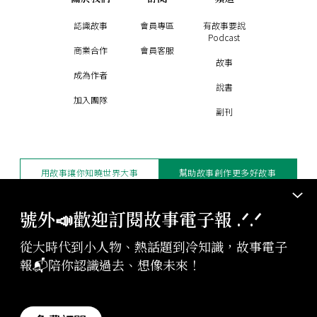
認識故事
會員專區
有故事要說
Podcast
商業合作
會員客服
故事
成為作者
說書
加入團隊
副刊
用故事讓你知曉世界大事
幫助故事創作更多好故事
訂閱電子報
贊助支持
號外📣歡迎訂閱故事電子報 .ᐟ‪‪.ᐟ
從大時代到小人物、熱話題到冷知識，故事電子
版權聲明與轉載規範
報📬陪你認識過去、想像未來！
授權與合作：
contact@storystudio.tw
投稿文章：
gushi@storystudio.tw
StoryStudio Inc. All Rights Reserved.