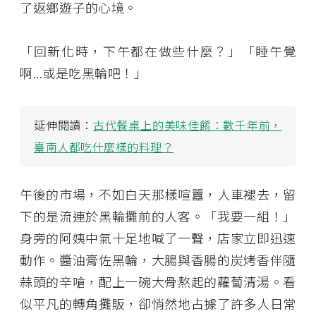
了返鄉遊子的心境。
「回新化時，下午都在做些什麼？」「睡午覺
啊...或是吃黑輪吧！」
延伸閱讀：
古代餐桌上的美味佳餚：數千年前，
臺南人都吃什麼樣的料理？
午後的市場，不如白天那樣喧囂，人車褪去，留
下的是流連於黑輪攤前的人客。「我要一組！」
身旁的阿姨中氣十足地喊了一聲，店家立即迅速
動作。醬油膏佐黑輪，大腸與香腸的炭烤香伴隨
蒜頭的辛嗆，配上一碗大骨熬起的蘿蔔清湯。看
似平凡的轉角攤販，卻悄然地占據了許多人日常