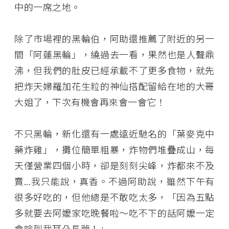
中的一席之地。
除了市場裡的黑輪伯，阿助還推薦了附近的另一
間「阿蓮黑輪」，繞過去一看，果然也是人聲鼎
沸，但我們的肚皮已經承載不了更多食物，就先
把炸天婦羅加花生粒的神仙搭配留給在地的大哥
大姐了，下次有機會再來會一會它！
不只黑輪，新化還有一處遠近馳名的「葉麥克中
藥炸雞」，攤位簡單粗暴，炸物們堆疊成山，每
天僅營業四個小時，卻是刻刻尖峰，炸都來不及
賣...我只能說，真香。不過阿助說，雖然下午有
很多好吃的，但他總是不敢吃太多，「因為五點
多就要去阿嬤家吃晚餐啦～吃不下的話阿嬤一定
會唸到我耳朵長繭！」