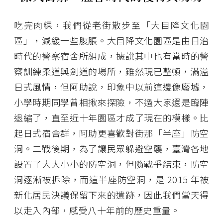
吃完肉粿，我們從老街散步至「大目降文化園
區」，減緩一些腹脹。大目降文化園區是由日治
時代的警察宿舍所組成，據說其中也有當時的警
察訓練柔道與劍道的場所，雖然現已整頓，滿溢
日式風情，但阿助說，印象中以前這邊像廢墟，
小學時期同學曾相揪來探險，不過大家還是臨陣
退縮了，直至近十年園區才成了現在的模樣。比
起日式宿舍群，阿助更喜歡對街那「半座」防空
洞。二戰後期，為了讓民眾躲避空襲，臺灣各地
設置了大大小小的防空洞，但隨戰爭結束，防空
洞逐漸被拆除，而這半座防空洞，是 2015 年被
新化居民決議保留下來的遺跡，因此我們當天得
以走入內部，感受八十年前的歷史重量。