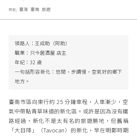
臺灣
臺南
旅遊
標籤
領路人：王成助（阿助）
職業：只今居酒屋 店主
年紀：32 歲
一句話形容新化：悠閒，步調慢，空氣好的鄉下
地方。
臺南市區向東行約 25 分鐘車程，人車漸少，空
氣中帶點青草味道的新化區。或許是因為沒有鐵
路經過，新化不是太有名的旅遊勝地，但舊稱
「大目降」（Tavocan）的新化，早在明鄭時期