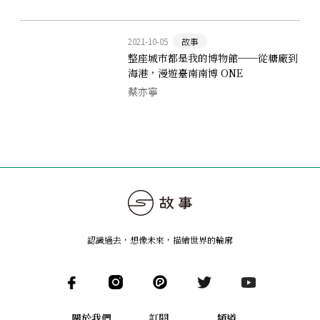
2021-10-05
故事
整座城市都是我的博物館──從糖廠到
海港，漫遊臺南南博 ONE
蔡亦寧
認識過去，想像未來
，
描繪世界的輪廓
關於我們
訂閱
頻道