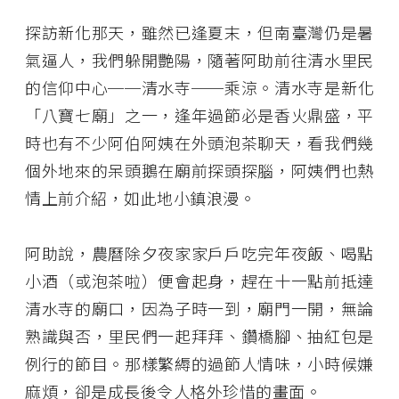
探訪新化那天，雖然已逢夏末，但南臺灣仍是暑
氣逼人，我們躲開艷陽，隨著阿助前往清水里民
的信仰中心──清水寺──乘涼。清水寺是新化
「八寶七廟」之一，逢年過節必是香火鼎盛，平
時也有不少阿伯阿姨在外頭泡茶聊天，看我們幾
個外地來的呆頭鵝在廟前探頭探腦，阿姨們也熱
情上前介紹，如此地小鎮浪漫。
阿助說，農曆除夕夜家家戶戶吃完年夜飯、喝點
小酒（或泡茶啦）便會起身，趕在十一點前抵達
清水寺的廟口，因為子時一到，廟門一開，無論
熟識與否，里民們一起拜拜、鑽橋腳、抽紅包是
例行的節目。那樣繁縟的過節人情味，小時候嫌
麻煩，卻是成長後令人格外珍惜的畫面。